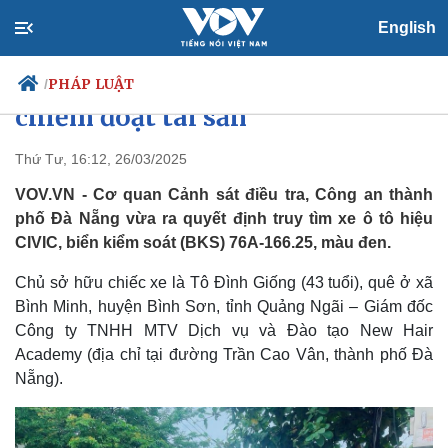
English
Truy tìm xe ô tô liên quan đến
vụ giám đốc công ty lừa đảo
PHÁP LUẬT
/
chiếm đoạt tài sản
Thứ Tư, 16:12, 26/03/2025
Chính trị
Xã hội
VOV.VN - Cơ quan Cảnh sát điều tra, Công an thành
Đảng
Tin 24h
phố Đà Nẵng vừa ra quyết định truy tìm xe ô tô hiệu
Tổ chức nhân sự
Dự báo thời tiết
CIVIC, biển kiểm soát (BKS) 76A-166.25, màu đen.
Quốc hội
Giáo dục
Nhận diện sự thật
Dấu ấn VOV
Chủ sở hữu chiếc xe là Tô Đình Giống (43 tuổi), quê ở xã
Việc làm
Bình Minh, huyện Bình Sơn, tỉnh Quảng Ngãi – Giám đốc
Biển đảo
Công ty TNHH MTV Dịch vụ và Đào tạo New Hair
Academy (địa chỉ tại đường Trần Cao Vân, thành phố Đà
Nẵng).