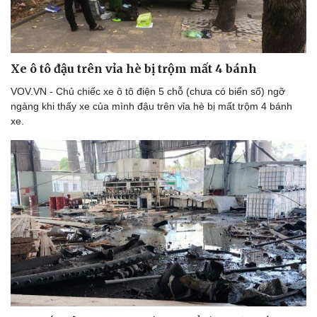
Xe ô tô đậu trên vỉa hè bị trộm mất 4 bánh
VOV.VN - Chủ chiếc xe ô tô điện 5 chỗ (chưa có biển số) ngỡ
ngàng khi thấy xe của mình đậu trên vỉa hè bị mất trộm 4 bánh
xe.
Du lịch
Podcast
Tư vấn
Câu chuyện thời sự
Săn Tour
Đọc truyện đêm khuya
check-in
Cửa sổ tình yêu
Kể chuyện cho bé
Hạt giống tâm hồn