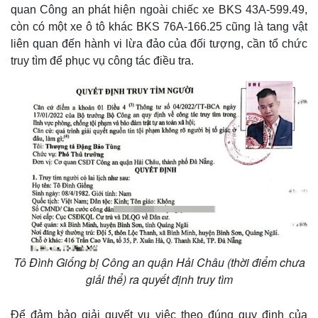
quan Công an phát hiện ngoài chiếc xe BKS 43A-599.49,
còn có một xe ô tô khác BKS 76A-166.25 cũng là tang vật
liên quan đến hành vi lừa đảo của đối tượng, cần tổ chức
truy tìm để phục vụ công tác điều tra.
Pháp luật
Quân sự - Quốc phòng
Vụ án
Vũ khí
Tin nóng
Việt Nam
Tư vấn luật
Phân tích
Tô Đình Giống bị Công an quận Hải Châu (thời điểm chưa
giải thể) ra quyết định truy tìm
Để đảm bảo giải quyết vụ việc theo đúng quy định của