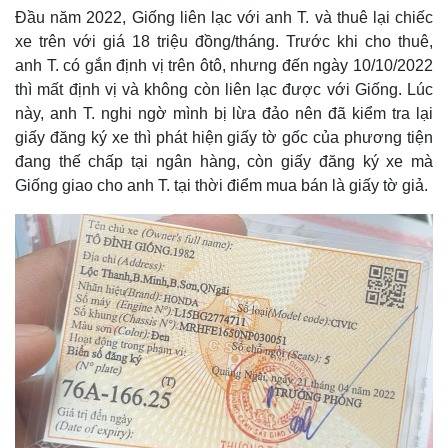
Đầu năm 2022, Giống liên lạc với anh T. và thuê lại chiếc
xe trên với giá 18 triệu đồng/tháng. Trước khi cho thuê,
anh T. có gắn định vị trên ôtô, nhưng đến ngày 10/10/2022
thì mất định vị và không còn liên lạc được với Giống. Lúc
này, anh T. nghi ngờ mình bị lừa đảo nên đã kiểm tra lại
giấy đăng ký xe thì phát hiện giấy tờ gốc của phương tiện
đang thế chấp tại ngân hàng, còn giấy đăng ký xe mà
Giống giao cho anh T. tại thời điểm mua bán là giấy tờ giả.
Kinh tế
Thị trường
Bất động sản
Giá vàng
Khởi nghiệp
Tiêu dùng
Tỷ giá
Chứng khoán