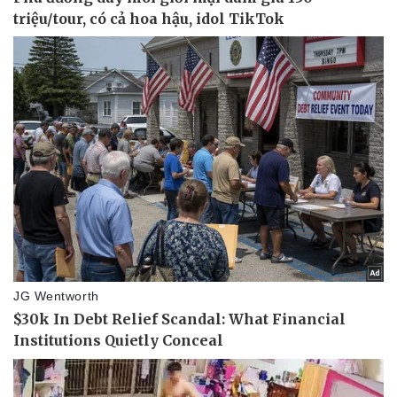
Sức khỏe
Đời sống
Dinh dưỡng - món ngon
Nhà đẹp
Cây thuốc
Blog
Sản phụ khoa
Tình yêu - Gia đình
Nhi khoa
Nam khoa
Làm đẹp - giảm cân
Phòng mạch online
Ăn sạch sống khỏe