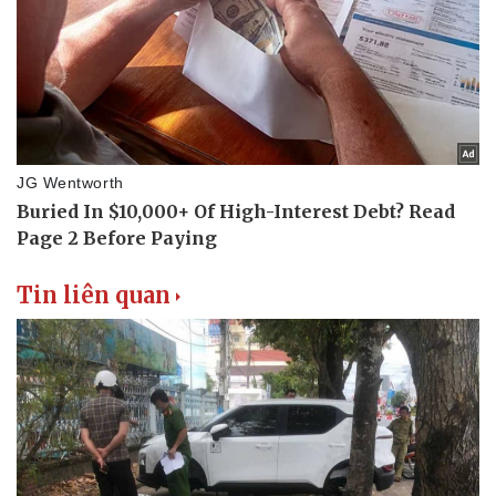
Văn hóa
Giải trí
Sân khấu - Điện ảnh
Nghệ sĩ
Văn học
Thời trang
Âm nhạc
Sao Việt
Di sản
Tin liên quan