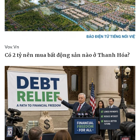
Doanh nghiệp
Công nghệ
Thông tin doanh nghiệp
Sành điệu
Doanh nghiệp 24h
Tin Công nghệ
Doanh nhân
Trải nghiệm
Vì cộng đồng
Chuyển đổi số