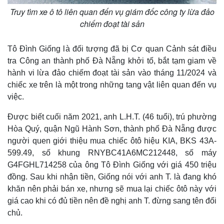
Truy tìm xe ô tô liên quan đến vụ giám đốc công ty lừa đảo
chiếm đoạt tài sản
Thế giới
Multimedia
Quan sát
Video
Tô Đình Giống là đối tượng đã bị Cơ quan Cảnh sát điều
Cuộc sống đó đây
Ảnh
tra Công an thành phố Đà Nẵng khởi tố, bắt tạm giam về
Hồ sơ
E-Magazine
hành vi lừa đảo chiếm đoạt tài sản vào tháng 11/2024 và
Infographic
chiếc xe trên là một trong những tang vật liên quan đến vụ
việc.
Được biết cuối năm 2021, anh L.H.T. (46 tuổi), trú phường
Hòa Quý, quận Ngũ Hành Sơn, thành phố Đà Nẵng được
người quen giới thiệu mua chiếc ôtô hiệu KIA, BKS 43A-
599.49, số khung RNYBC41A6MC212448, số máy
G4FGHL714258 của ông Tô Đình Giống với giá 450 triệu
đồng. Sau khi nhận tiền, Giống nói với anh T. là đang khó
khăn nên phải bán xe, nhưng sẽ mua lại chiếc ôtô này với
giá cao khi có đủ tiền nên đề nghị anh T. đừng sang tên đổi
chủ.