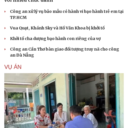
Tư vấn
Câu chuyện thời sự
Săn Tour
Đọc truyện đêm khuya
Công an xử lý vụ bảo mẫu có hành vi bạo hành trẻ em tại
check-in
Cửa sổ tình yêu
TP.HCM
Kể chuyện cho bé
Hạt giống tâm hồn
Vua Quạt, Khánh Sky và Hồ Văn Khoa bị khởi tố
Khởi tố cha dượng bạo hành con riêng của vợ
Công an Cần Thơ bàn giao đối tượng truy nã cho công
an Đà Nẵng
VỤ ÁN