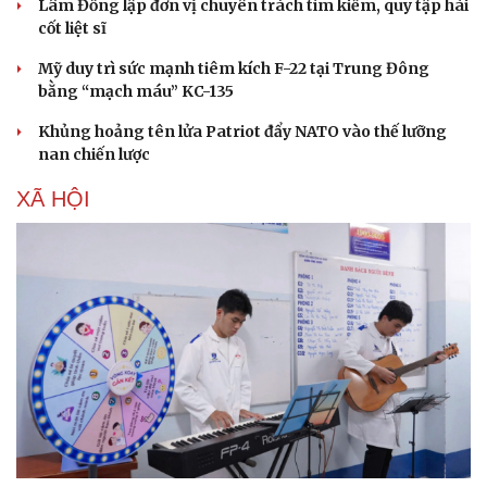
Lâm Đồng lập đơn vị chuyên trách tìm kiếm, quy tập hài
cốt liệt sĩ
Thể thao
Ô tô - Xe máy
Mỹ duy trì sức mạnh tiêm kích F-22 tại Trung Đông
Bóng đá
Ô tô
bằng “mạch máu” KC-135
Lịch thi đấu bóng đá
Xe máy
Khủng hoảng tên lửa Patriot đẩy NATO vào thế lưỡng
Thế giới thể thao
Tư vấn
nan chiến lược
eSports
Hậu trường
XÃ HỘI