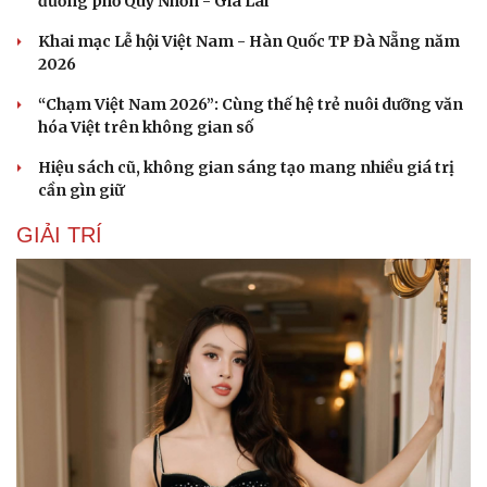
đường phố Quy Nhơn - Gia Lai
Dinh dưỡng - món ngon
Nhà đẹp
Cây thuốc
Blog
Khai mạc Lễ hội Việt Nam - Hàn Quốc TP Đà Nẵng năm
Sản phụ khoa
Tình yêu - Gia đình
2026
Nhi khoa
“Chạm Việt Nam 2026”: Cùng thế hệ trẻ nuôi dưỡng văn
Nam khoa
hóa Việt trên không gian số
Làm đẹp - giảm cân
Phòng mạch online
Hiệu sách cũ, không gian sáng tạo mang nhiều giá trị
Ăn sạch sống khỏe
cần gìn giữ
GIẢI TRÍ