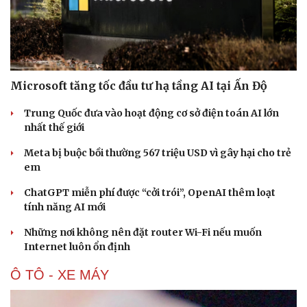
Microsoft tăng tốc đầu tư hạ tầng AI tại Ấn Độ
Trung Quốc đưa vào hoạt động cơ sở điện toán AI lớn
nhất thế giới
Meta bị buộc bồi thường 567 triệu USD vì gây hại cho trẻ
em
Doanh nghiệp
Công nghệ
ChatGPT miễn phí được “cởi trói”, OpenAI thêm loạt
Thông tin doanh nghiệp
Sành điệu
tính năng AI mới
Doanh nghiệp 24h
Tin Công nghệ
Doanh nhân
Trải nghiệm
Những nơi không nên đặt router Wi-Fi nếu muốn
Vì cộng đồng
Chuyển đổi số
Internet luôn ổn định
Ô TÔ - XE MÁY