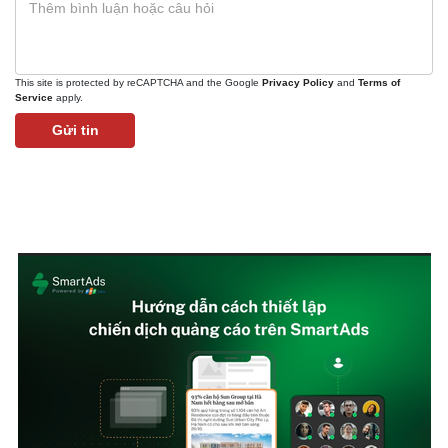
This site is protected by reCAPTCHA and the Google
Privacy Policy
and
Terms of
Service
apply.
Gửi tin
Kinh tế
Thị trường
Bất động sản
Giá vàng
Khởi nghiệp
Tiêu dùng
Tỷ giá
Chứng khoán
Giá cà phê