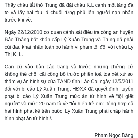
Thấy cháu tắt thở Trung đã đặt cháu K.L cạnh một tảng đá
to và lấy hai tàu lá chuối rừng phủ lên người nạn nhân
trước khi về.
Ngày 22/12/2010 cơ quan cảnh sát điều tra công an huyện
Bảo Thắng bắt khẩn cấp Lý Xuân Trung và Trung đã phải
cúi đầu khai nhận toàn bộ hành vi phạm tội đối với cháu Lý
Thị K. L.
Căn cứ vào bản cáo trạng và trước những chứng cứ
không thể chối cãi công bố trước phiên toà toà xét xử sơ
thẩm vụ án hình sự của TAND tỉnh Lào Cai ngày 12/5/2011
đối với bị cáo Lý Xuân Trung, HĐXX đã quyết định tuyên
phạt bị cáo Lý Xuân Trung mức án tử hình về “tội giết
người” và mức 20 năm tù về “tội hiếp trẻ em”, tổng hợp cả
hai hình phạt kể trên buộc Lý Xuân Trung phải chấp hành
hình phạt án tử hình./.
Thế giới
Multimedia
Quan sát
Video
Phạm Ngọc Bằng