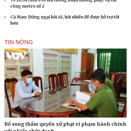
TP.HCM cấm ô tô lưu thông đoạn đường phục vụ thi
công metro số 2
Cà Mau: Đừng ngại hỏi AI, hỏi nhiều để được hỗ trợ tốt
hơn
TIN NÓNG
Bổ sung thẩm quyền xử phạt vi phạm hành chính
Du lịch
Podcast
với nhiều chức danh