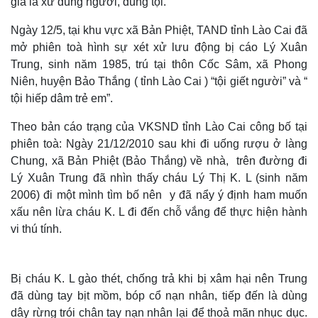
giá là xử đúng người, đúng tội.
Ngày 12/5, tại khu vực xã Bản Phiệt, TAND tỉnh Lào Cai đã
mở phiên toà hình sự xét xử lưu động bị cáo Lý Xuân
Trung, sinh năm 1985, trú tại thôn Cốc Sâm, xã Phong
Niên, huyện Bảo Thắng ( tỉnh Lào Cai ) “tội giết người” và “
tội hiếp dâm trẻ em”.
Theo bản cáo trạng của VKSND tỉnh Lào Cai công bố tại
phiên toà: Ngày 21/12/2010 sau khi đi uống rượu ở làng
Chung, xã Bản Phiệt (Bảo Thắng) về nhà, trên đường đi
Lý Xuân Trung đã nhìn thấy cháu Lý Thị K. L (sinh năm
2006) đi một mình tìm bố nên y đã nẩy ý định ham muốn
xấu nên lừa cháu K. L đi đến chỗ vắng để thực hiện hành
vi thú tính.
Bị cháu K. L gào thét, chống trả khi bị xâm hại nên Trung
đã dùng tay bịt mồm, bóp cổ nạn nhân, tiếp đến là dùng
dây rừng trói chân tay nạn nhân lại để thoả mãn nhục dục.