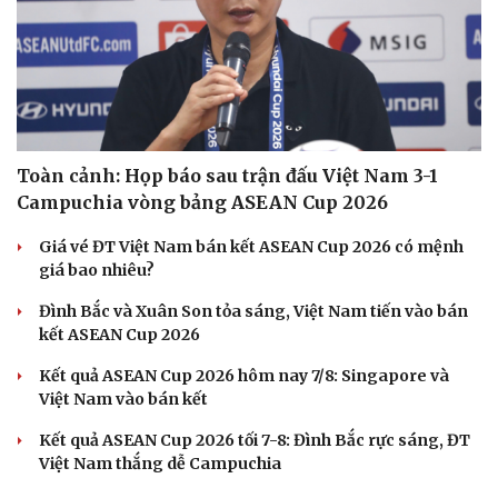
Toàn cảnh: Họp báo sau trận đấu Việt Nam 3-1
Campuchia vòng bảng ASEAN Cup 2026
Giá vé ĐT Việt Nam bán kết ASEAN Cup 2026 có mệnh
giá bao nhiêu?
Văn hóa
Giải trí
Sân khấu - Điện ảnh
Nghệ sĩ
Đình Bắc và Xuân Son tỏa sáng, Việt Nam tiến vào bán
Văn học
Thời trang
kết ASEAN Cup 2026
Âm nhạc
Sao Việt
Kết quả ASEAN Cup 2026 hôm nay 7/8: Singapore và
Di sản
Việt Nam vào bán kết
Kết quả ASEAN Cup 2026 tối 7-8: Đình Bắc rực sáng, ĐT
Việt Nam thắng dễ Campuchia