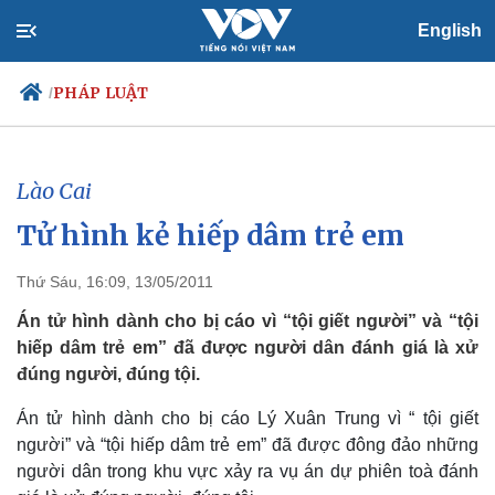
English
PHÁP LUẬT
/
Lào Cai
Chính trị
Xã hội
Tử hình kẻ hiếp dâm trẻ em
Đảng
Tin 24h
Tổ chức nhân sự
Dự báo thời tiết
Thứ Sáu, 16:09, 13/05/2011
Quốc hội
Giáo dục
Nhận diện sự thật
Dấu ấn VOV
Án tử hình dành cho bị cáo vì “tội giết người” và “tội
Việc làm
hiếp dâm trẻ em” đã được người dân đánh giá là xử
Biển đảo
đúng người, đúng tội.
Án tử hình dành cho bị cáo Lý Xuân Trung vì “ tội giết
người” và “tội hiếp dâm trẻ em” đã được đông đảo những
người dân trong khu vực xảy ra vụ án dự phiên toà đánh