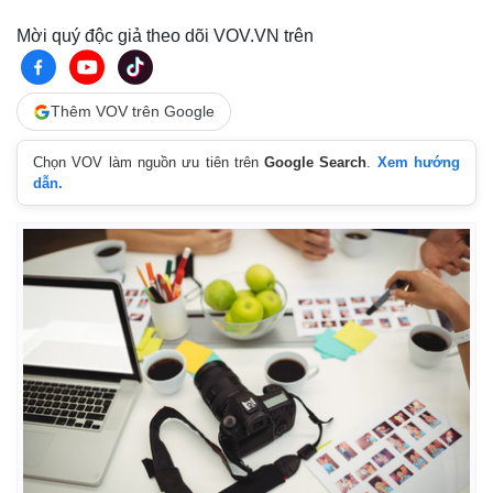
Cuộc sống đó đây
Ảnh
Hồ sơ
E-Magazine
Mời quý độc giả theo dõi VOV.VN trên
Infographic
Thêm VOV trên Google
Chọn VOV làm nguồn ưu tiên trên
Google Search
.
Xem hướng
dẫn.