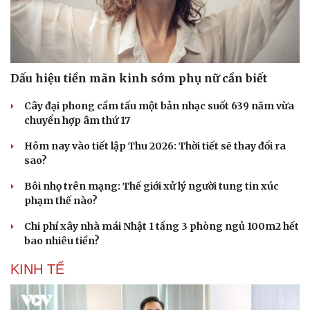
Dấu hiệu tiền mãn kinh sớm phụ nữ cần biết
Cây đại phong cầm tấu một bản nhạc suốt 639 năm vừa
chuyển hợp âm thứ 17
Hôm nay vào tiết lập Thu 2026: Thời tiết sẽ thay đổi ra
sao?
Bôi nhọ trên mạng: Thế giới xử lý người tung tin xúc
phạm thế nào?
Chi phí xây nhà mái Nhật 1 tầng 3 phòng ngủ 100m2 hết
Pháp luật
Quân sự - Quốc phòng
bao nhiêu tiền?
Vụ án
Vũ khí
KINH TẾ
Tin nóng
Việt Nam
Tư vấn luật
Phân tích