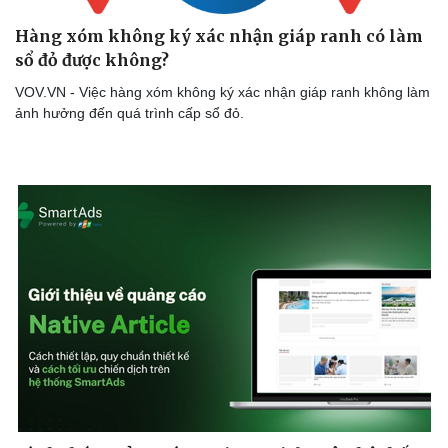
Hàng xóm không ký xác nhận giáp ranh có làm
sổ đỏ được không?
VOV.VN - Việc hàng xóm không ký xác nhận giáp ranh không làm
ảnh hưởng đến quá trình cấp sổ đỏ.
Sức khỏe
Đời sống
Dinh dưỡng - món ngon
Nhà đẹp
Cây thuốc
Blog
Sản phụ khoa
Tình yêu - Gia đình
Nhi khoa
Nam khoa
Làm đẹp - giảm cân
Phòng mạch online