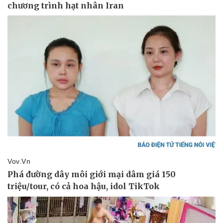
Thể thao
Ô tô - Xe máy
Bóng đá
Ô tô