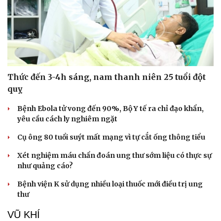
Văn hóa
Giải trí
Sân khấu - Điện ảnh
Nghệ sĩ
Văn học
Thời trang
Âm nhạc
Sao Việt
Thức đến 3-4h sáng, nam thanh niên 25 tuổi đột
Di sản
quỵ
Bệnh Ebola tử vong đến 90%, Bộ Y tế ra chỉ đạo khẩn,
yêu cầu cách ly nghiêm ngặt
Cụ ông 80 tuổi suýt mất mạng vì tự cắt ống thông tiểu
Xét nghiệm máu chẩn đoán ung thư sớm liệu có thực sự
như quảng cáo?
Bệnh viện K sử dụng nhiều loại thuốc mới điều trị ung
thư
VŨ KHÍ