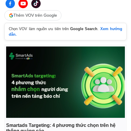
Thêm VOV trên Google
Kinh tế
Thị trường
Chọn VOV làm nguồn ưu tiên trên
Google Search
.
Xem hướng
dẫn.
Bất động sản
Giá vàng
Khởi nghiệp
Tiêu dùng
Tỷ giá
Chứng khoán
Giá cà phê
Smartads Targeting: 4 phương thức chọn trên hệ
thống quảng cáo