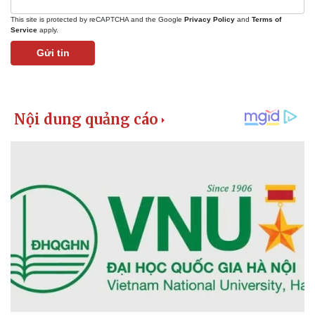
This site is protected by reCAPTCHA and the Google
Privacy Policy
and
Terms of
Service
apply.
Gửi tin
Pháp luật
Quân sự - Quốc phòng
Vụ án
Vũ khí
Tin nóng
Việt Nam
Tư vấn luật
Phân tích