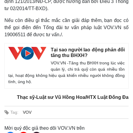
định 121/2013/NĐ-CP, được hướng dẫn bởi Điều 3 Thông
tư 02/2014/TT-BXD).
Nếu còn điều gì thắc mắc cần giải đáp thêm, bạn đọc có
thể gọi điện đến Tổng đài tư vấn pháp luật VOV.VN số
19006511 để được tư vấn./.
Tại sao người lao động phản đối
tăng thu BHXH?
VOV.VN -Tăng thu BHXH trong lúc việc
quản lý, chi trả quỹ còn quá nhiều tồn
tại, hoạt động không hiệu quả khiến nhiều người không đồng
tình, ủng hộ.
Thạc sỹ-Luật sư Vũ Hồng Hoa/HTX Luật Đống Đa
Tag:
VOV
Mời quý độc giả theo dõi VOV.VN trên