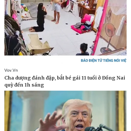
Lịch thi đấu bóng đá
Xe máy
Thế giới thể thao
Tư vấn
eSports
Hậu trường