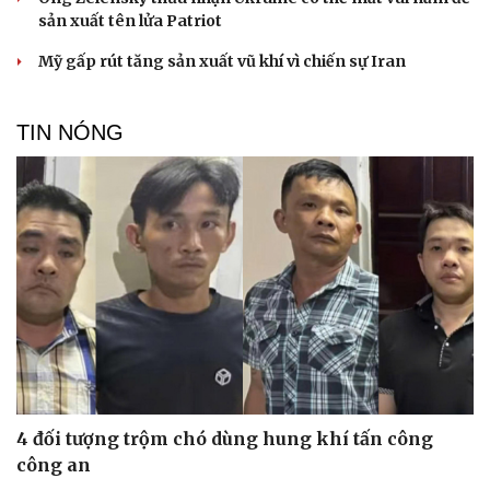
sản xuất tên lửa Patriot
Mỹ gấp rút tăng sản xuất vũ khí vì chiến sự Iran
TIN NÓNG
Du lịch
Podcast
Tư vấn
Câu chuyện thời sự
Săn Tour
Đọc truyện đêm khuya
check-in
Cửa sổ tình yêu
Kể chuyện cho bé
Hạt giống tâm hồn
4 đối tượng trộm chó dùng hung khí tấn công
công an