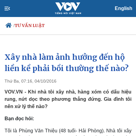
English
TƯ VẤN LUẬT
/
Xây nhà làm ảnh hưởng đến hộ
Chính trị
Xã hội
Đảng
Tin 24h
liền kề phải bồi thường thế nào?
Tổ chức nhân sự
Dự báo thời tiết
Quốc hội
Giáo dục
Thứ Ba, 07:16, 04/10/2016
Nhận diện sự thật
Dấu ấn VOV
Việc làm
VOV.VN - Khi nhà tôi xây nhà, hàng xóm có dấu hiệu
Biển đảo
rung, nứt dọc theo phương thẳng đứng. Gia đình tôi
nên xử lý thế nào?
Bạn đọc hỏi:
Tôi là Phùng Văn Thiệu (48 tuổi- Hải Phòng). Nhà tôi xây