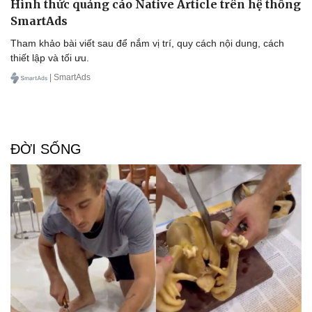
Hình thức quảng cáo Native Article trên hệ thống
Ăn sạch sống khỏe
SmartAds
Tham khảo bài viết sau để nắm vị trí, quy cách nội dung, cách
thiết lập và tối ưu.
| SmartAds
ĐỜI SỐNG