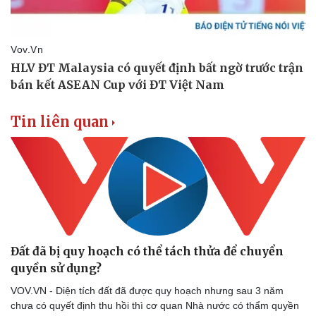
Doanh nghiệp
Công nghệ
Thông tin doanh nghiệp
Sành điệu
Tin liên quan
Doanh nghiệp 24h
Tin Công nghệ
Doanh nhân
Trải nghiệm
Vì cộng đồng
Chuyển đổi số
Đất đã bị quy hoạch có thể tách thửa để chuyển
quyền sử dụng?
VOV.VN - Diện tích đất đã được quy hoạch nhưng sau 3 năm
chưa có quyết định thu hồi thì cơ quan Nhà nước có thẩm quyền