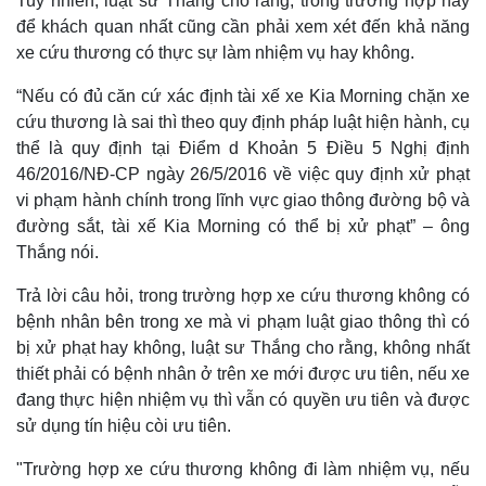
Tuy nhiên, luật sư Thắng cho rằng, trong trường hợp này
để khách quan nhất cũng cần phải xem xét đến khả năng
xe cứu thương có thực sự làm nhiệm vụ hay không.
“Nếu có đủ căn cứ xác định tài xế xe Kia Morning chặn xe
cứu thương là sai thì theo quy định pháp luật hiện hành, cụ
thể là quy định tại Điểm d Khoản 5 Điều 5 Nghị định
46/2016/NĐ-CP ngày 26/5/2016 về việc quy định xử phạt
vi phạm hành chính trong lĩnh vực giao thông đường bộ và
đường sắt, tài xế Kia Morning có thể bị xử phạt” – ông
Thắng nói.
Trả lời câu hỏi, trong trường hợp xe cứu thương không có
bệnh nhân bên trong xe mà vi phạm luật giao thông thì có
Thế giới
Multimedia
bị xử phạt hay không, luật sư Thắng cho rằng, không nhất
Quan sát
Video
thiết phải có bệnh nhân ở trên xe mới được ưu tiên, nếu xe
Cuộc sống đó đây
Ảnh
đang thực hiện nhiệm vụ thì vẫn có quyền ưu tiên và được
Hồ sơ
E-Magazine
sử dụng tín hiệu còi ưu tiên.
Infographic
"Trường hợp xe cứu thương không đi làm nhiệm vụ, nếu