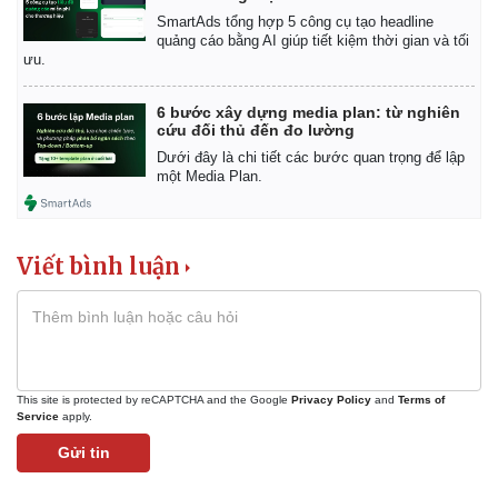
Chứng khoán
SmartAds tổng hợp 5 công cụ tạo headline
quảng cáo bằng AI giúp tiết kiệm thời gian và tối
Giá cà phê
ưu.
6 bước xây dựng media plan: từ nghiên
cứu đối thủ đến đo lường
Dưới đây là chi tiết các bước quan trọng để lập
một Media Plan.
Viết bình luận
This site is protected by reCAPTCHA and the Google
Privacy Policy
and
Terms of
Service
apply.
Gửi tin