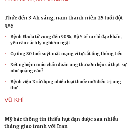
Cặp vợ chồng 9X bỏ phố về “giữ hồn nhà cổ” miền
Tây
Lời đề nghị của người tình trẻ về chuyện có con chung
khiến tôi bế tắc ở tuổi 80
Clip anh Tây 'phê' và ngơ ngác khi gội đầu massage ở
Việt Nam hút 24 triệu view
Vì một phút buông thả sau hơi men, tôi bàng hoàng
phát hiện mắc bệnh tình dục
Nhập viện trước ngày cưới, cô dâu bất ngờ được tổ chức
hôn lễ trong bệnh viện
PHÒNG MẠCH ONLINE