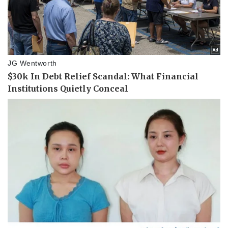
Thể thao
Ô tô - Xe máy
Bóng đá
Ô tô
Lịch thi đấu bóng đá
Xe máy
Thế giới thể thao
Tư vấn
eSports
Hậu trường