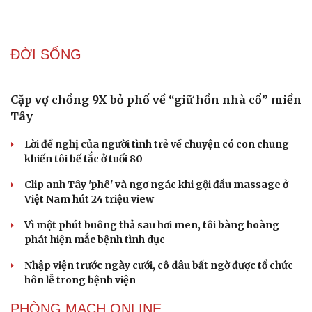
Âm nhạc
Sao Việt
Di sản
Các chỉ số quảng cáo trong trình quản lý của
SmartAds
Thông qua các chỉ số này, thương hiệu đánh giá mức độ hiển thị,
tương tác, hiệu quả chi phí.
| SmartAds
ĐỜI SỐNG