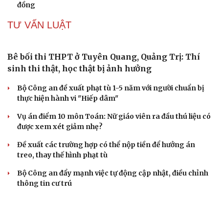
Ninh Hiệp, Hà Nội
Thông tin sai sự thật, hai người ở Hà Nội bị phạt
Công an Hà Nội liên tiếp bắt giữ nhiều kẻ trộm xe máy
Cải chính
VỤ ÁN
Truy tố tài xế xe tải vụ nữ sinh tử vong ở Vĩnh
Long
Đối tượng điều hành tổ chức phản động núp bóng tôn
giáo lĩnh án 7 năm 6 tháng tù
Vụ gian lận thi tại Tuyên Quang: Khởi tố thêm 2 người,
nâng tổng số lên 29 bị can
Đoàn Bảo Châu bị phạt 7 năm tù về hành vi tuyên truyền
chống Nhà nước
Truy tố Mr Pips, Shark Bình trong vụ án lừa đảo 1.600 tỷ