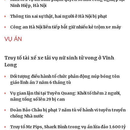
Tàu ngầm Nga "mặc áo giáp” để đối phó UAV Ukraine
Tên lửa Banderol bất ngờ xuất hiện trên bệ phóng mặt
đất, Nga tính gì ở Ukraine?
Litva đẩy mạnh sản xuất UAV nội địa theo thỏa thuận với
Ukraine
Nga tung “lưới điện tử” Volna Kupol Garant, khóa sóng
Starlink trên quỹ đạo
TIN NÓNG
Bàn giao nhóm đối tượng bị Interpol truy nã đỏ,
lừa đảo hơn 327 tỷ đồng
Khám xét khẩn cấp nhà Bùi Xuân Huấn (Huấn Hoa
Hồng)
Khởi tố 2 vụ án xâm phạm quyền sở hữu công nghiệp tại