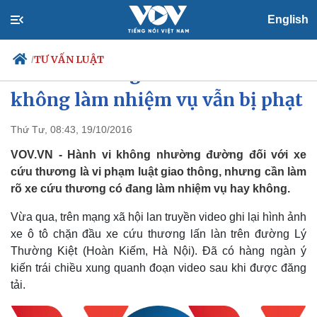
English
TƯ VẤN LUẬT
/
Xe cứu thương đi lấn làn khi
không làm nhiệm vụ vẫn bị phạt
Thứ Tư, 08:43, 19/10/2016
Chính trị
Xã hội
Đảng
Tin 24h
VOV.VN - Hành vi không nhường đường đối với xe
Tổ chức nhân sự
Dự báo thời tiết
cứu thương là vi phạm luật giao thông, nhưng cần làm
Quốc hội
Giáo dục
rõ xe cứu thương có đang làm nhiệm vụ hay không.
Nhận diện sự thật
Dấu ấn VOV
Việc làm
Vừa qua, trên mạng xã hội lan truyền video ghi lại hình ảnh
Biển đảo
xe ô tô chặn đầu xe cứu thương lấn làn trên đường Lý
Thường Kiệt (Hoàn Kiếm, Hà Nội). Đã có hàng ngàn ý
kiến trái chiều xung quanh đoạn video sau khi được đăng
tải.