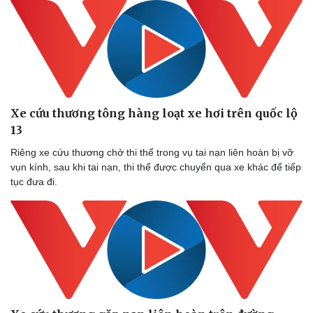
Xe cứu thương tông hàng loạt xe hơi trên quốc lộ
13
Riêng xe cứu thương chở thi thể trong vụ tai nạn liên hoàn bị vỡ
vụn kính, sau khi tai nạn, thi thể được chuyển qua xe khác để tiếp
Sức khỏe
Đời sống
tục đưa đi.
Dinh dưỡng - món ngon
Nhà đẹp
Cây thuốc
Blog
Sản phụ khoa
Tình yêu - Gia đình
Nhi khoa
Nam khoa
Làm đẹp - giảm cân
Phòng mạch online
Ăn sạch sống khỏe