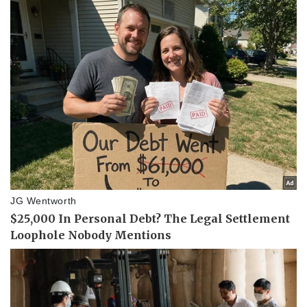
Pháp luật
Quân sự - Quốc phòng
Vụ án
Vũ khí
Tin nóng
Việt Nam
Tư vấn luật
Phân tích