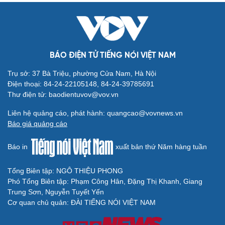
đồng
TƯ VẤN LUẬT
Bê bối thi THPT ở Tuyên Quang, Quảng Trị: Thí
sinh thi thật, học thật bị ảnh hưởng
Bộ Công an đề xuất phạt tù 1-5 năm với người chuẩn bị
thực hiện hành vi "Hiếp dâm"
Vụ án điểm 10 môn Toán: Nữ giáo viên ra đầu thú liệu có
được xem xét giảm nhẹ?
Đề xuất các trường hợp có thể nộp tiền để hưởng án
treo, thay thế hình phạt tù
Bộ Công an đẩy mạnh việc tự động cập nhật, điều chỉnh
thông tin cư trú