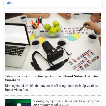
dẫn.
Tổng quan về hình thức quảng cáo Brand Video Ads trên
SmartAds
Định nghĩa, vị trí hiển thị, quy cách nội dung, cách thiết lập và tối ưu
Kinh tế
Thị trường
Brand Video Ads.
Bất động sản
Giá vàng
Khởi nghiệp
Tiêu dùng
5 công cụ tạo tiêu đề và mô tả quảng cáo
cho thương hiệu 2026
Tỷ giá