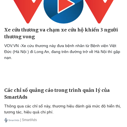
Xe cứu thương va chạm xe cứu hộ khiến 3 người
thương vong
VOV.VN -Xe cứu thương này đưa bệnh nhân từ Bệnh viện Việt
Đức (Hà Nội ) đi Long An, đang trên đường trở về Hà Nội thì gặp
nạn.
Văn hóa
Giải trí
Sân khấu - Điện ảnh
Nghệ sĩ
Văn học
Thời trang