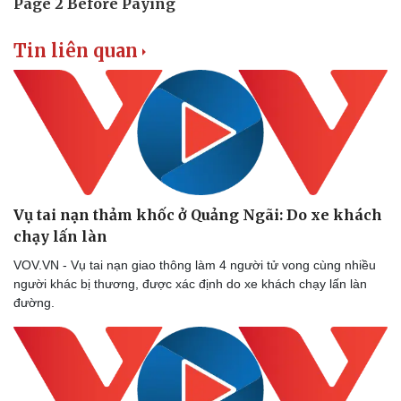
Tin liên quan
Doanh nghiệp
Công nghệ
Thông tin doanh nghiệp
Sành điệu
Doanh nghiệp 24h
Tin Công nghệ
Doanh nhân
Trải nghiệm
Vụ tai nạn thảm khốc ở Quảng Ngãi: Do xe khách
Vì cộng đồng
Chuyển đổi số
chạy lấn làn
VOV.VN - Vụ tai nạn giao thông làm 4 người tử vong cùng nhiều
người khác bị thương, được xác định do xe khách chạy lấn làn
đường.