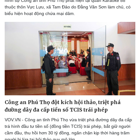
hình sự Công an tỉnh Phú Thọ phát hiện tại quán Karaoke 88
thuộc thôn Vực Lựu, xã Tam Đảo do Đằng Văn Sơn làm chủ, có
biểu hiện hoạt động chứa mại dâm.
Văn hóa
Giải trí
Sân khấu - Điện ảnh
Nghệ sĩ
Công an Phú Thọ đột kích hội thảo, triệt phá
Văn học
Thời trang
đường dây đa cấp tiền số TCIS trái phép
Âm nhạc
Sao Việt
VOV.VN - Công an tỉnh Phú Thọ vừa triệt phá đường dây đa cấp
Di sản
trá hình đầu tư tiền số (đồng tiền TCIS) trái phép, bắt giữ người
cầm đầu, thu hồi hơn 30 tỷ đồng, ngăn chặn kịp thời hàng trăm
người bị lừa tại hội thảo quy mô lớn.