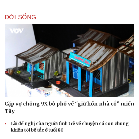
ĐỜI SỐNG
Cặp vợ chồng 9X bỏ phố về “giữ hồn nhà cổ” miền
Du lịch
Podcast
Tây
Tư vấn
Câu chuyện thời sự
Lời đề nghị của người tình trẻ về chuyện có con chung
Săn Tour
Đọc truyện đêm khuya
khiến tôi bế tắc ở tuổi 80
check-in
Cửa sổ tình yêu
Kể chuyện cho bé