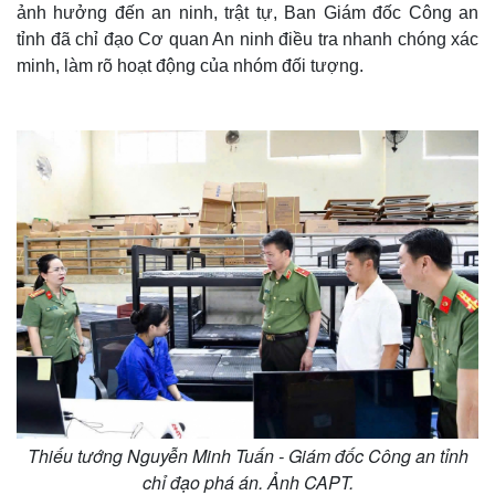
ảnh hưởng đến an ninh, trật tự, Ban Giám đốc Công an
tỉnh đã chỉ đạo Cơ quan An ninh điều tra nhanh chóng xác
minh, làm rõ hoạt động của nhóm đối tượng.
Thế giới
Multimedia
Quan sát
Video
Cuộc sống đó đây
Ảnh
Hồ sơ
E-Magazine
Infographic
Thiếu tướng Nguyễn Minh Tuấn - Giám đốc Công an tỉnh
chỉ đạo phá án. Ảnh CAPT.