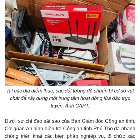
Vụ án
Vũ khí
Tin nóng
Việt Nam
Tư vấn luật
Phân tích
Tại các địa điểm thuê, các đối tượng đã chuẩn bị cơ sở vật
chất để xây dựng một trung tâm hoạt động lừa đảo trực
tuyến. Ảnh CAPT.
Dưới sự chỉ đạo sát sao của Ban Giám đốc Công an tỉnh,
Cơ quan An ninh điều tra Công an tỉnh Phú Thọ đã nhanh
chóng triển khai các biện pháp nghiệp vụ, tổ chức xác