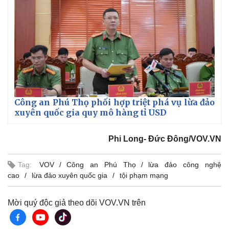
Thể thao
Ô tô - Xe máy
Bóng đá
Ô tô
Lịch thi đấu bóng đá
Xe máy
Thế giới thể thao
Tư vấn
eSports
Hậu trường
Công an Phú Thọ phối hợp triệt phá vụ lừa đảo
xuyên quốc gia quy mô hàng tỉ USD
Phi Long- Đức Đông/VOV.VN
Tag:
VOV
Công an Phú Thọ
lừa đảo công nghệ
cao
lừa đảo xuyên quốc gia
tội phạm mạng
Mời quý độc giả theo dõi VOV.VN trên