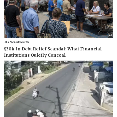
Sức khỏe
Đời sống
Dinh dưỡng - món ngon
Nhà đẹp
Cây thuốc
Blog
Sản phụ khoa
Tình yêu - Gia đình
Nhi khoa
Nam khoa
Làm đẹp - giảm cân
Phòng mạch online
Ăn sạch sống khỏe