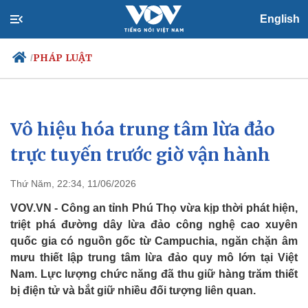
English
PHÁP LUẬT
/
Vô hiệu hóa trung tâm lừa đảo
Chính trị
Xã hội
Đảng
Tin 24h
trực tuyến trước giờ vận hành
Tổ chức nhân sự
Dự báo thời tiết
Quốc hội
Giáo dục
Thứ Năm, 22:34, 11/06/2026
Nhận diện sự thật
Dấu ấn VOV
Việc làm
VOV.VN - Công an tỉnh Phú Thọ vừa kịp thời phát hiện,
Biển đảo
triệt phá đường dây lừa đảo công nghệ cao xuyên
quốc gia có nguồn gốc từ Campuchia, ngăn chặn âm
mưu thiết lập trung tâm lừa đảo quy mô lớn tại Việt
Nam. Lực lượng chức năng đã thu giữ hàng trăm thiết
bị điện tử và bắt giữ nhiều đối tượng liên quan.