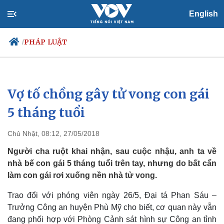
English
PHÁP LUẬT
/
Vợ tố chồng gây tử vong con gái
Chính trị
Xã hội
Đảng
Tin 24h
5 tháng tuổi
Tổ chức nhân sự
Dự báo thời tiết
Quốc hội
Giáo dục
Chủ Nhật, 08:12, 27/05/2018
Nhận diện sự thật
Dấu ấn VOV
Việc làm
Người cha ruột khai nhận, sau cuộc nhậu, anh ta về
Biển đảo
nhà bế con gái 5 tháng tuổi trên tay, nhưng do bất cẩn
làm con gái rơi xuống nền nhà tử vong.
Trao đổi với phóng viên ngày 26/5, Đại tá Phan Sáu –
Trưởng Công an huyện Phù Mỹ cho biết, cơ quan này vẫn
đang phối hợp với Phòng Cảnh sát hình sự Công an tỉnh