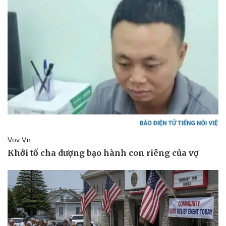
Kinh tế
Thị trường
Bất động sản
Giá vàng
Khởi nghiệp
Tiêu dùng
Tỷ giá
Chứng khoán
Giá cà phê