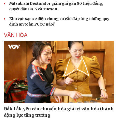
Mitsubishi Destinator giảm giá gần 80 triệu đồng,
quyết đấu CX-5 và Tucson
Khu vực sạc xe điện chung cư cần đáp ứng những quy
định an toàn PCCC nào?
VĂN HÓA
Văn hóa
Giải trí
Sân khấu - Điện ảnh
Nghệ sĩ
Văn học
Thời trang
Âm nhạc
Sao Việt
Di sản
Đắk Lắk yêu cầu chuyển hóa giá trị văn hóa thành
động lực tăng trưởng