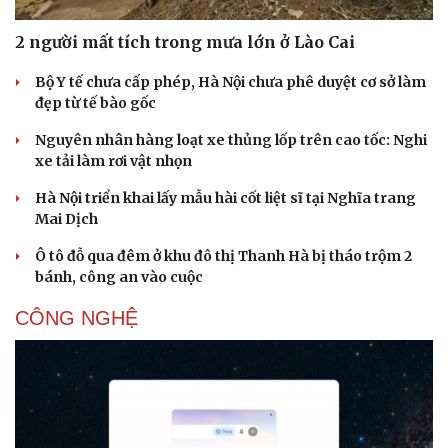
2 người mất tích trong mưa lớn ở Lào Cai
Sức khỏe
Đời sống
Dinh dưỡng - món ngon
Nhà đẹp
Bộ Y tế chưa cấp phép, Hà Nội chưa phê duyệt cơ sở làm
Cây thuốc
Blog
đẹp từ tế bào gốc
Sản phụ khoa
Tình yêu - Gia đình
Nhi khoa
Nguyên nhân hàng loạt xe thủng lốp trên cao tốc: Nghi
Nam khoa
xe tải làm rơi vật nhọn
Làm đẹp - giảm cân
Hà Nội triển khai lấy mẫu hài cốt liệt sĩ tại Nghĩa trang
Phòng mạch online
Mai Dịch
Ăn sạch sống khỏe
Ô tô đỗ qua đêm ở khu đô thị Thanh Hà bị tháo trộm 2
bánh, công an vào cuộc
CÔNG NGHỆ