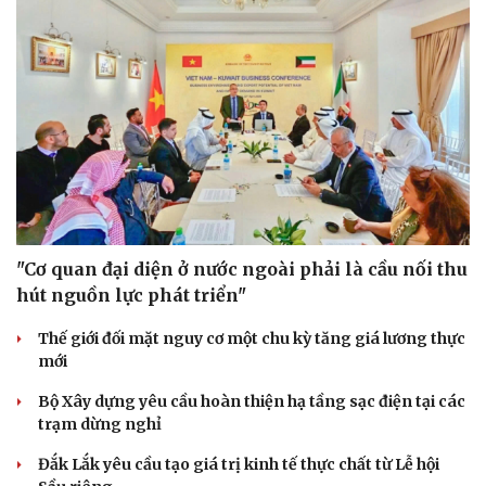
Doanh nghiệp
Công nghệ
Thông tin doanh nghiệp
Sành điệu
Doanh nghiệp 24h
Tin Công nghệ
Doanh nhân
Trải nghiệm
Vì cộng đồng
Chuyển đổi số
"Cơ quan đại diện ở nước ngoài phải là cầu nối thu
hút nguồn lực phát triển"
Thế giới đối mặt nguy cơ một chu kỳ tăng giá lương thực
mới
Bộ Xây dựng yêu cầu hoàn thiện hạ tầng sạc điện tại các
trạm dừng nghỉ
Đắk Lắk yêu cầu tạo giá trị kinh tế thực chất từ Lễ hội