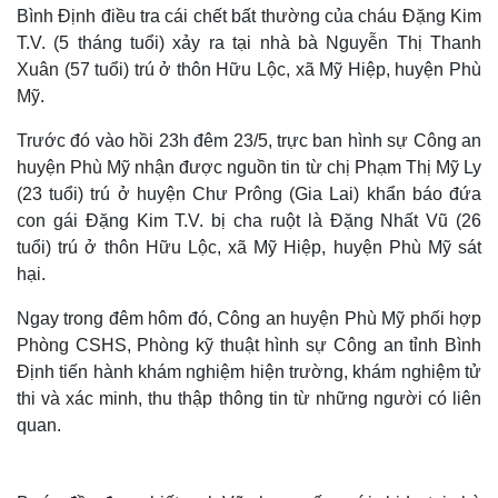
Bình Định điều tra cái chết bất thường của cháu Đặng Kim
T.V. (5 tháng tuổi) xảy ra tại nhà bà Nguyễn Thị Thanh
Xuân (57 tuổi) trú ở thôn Hữu Lộc, xã Mỹ Hiệp, huyện Phù
Mỹ.
Trước đó vào hồi 23h đêm 23/5, trực ban hình sự Công an
huyện Phù Mỹ nhận được nguồn tin từ chị Phạm Thị Mỹ Ly
(23 tuổi) trú ở huyện Chư Prông (Gia Lai) khẩn báo đứa
con gái Đặng Kim T.V. bị cha ruột là Đặng Nhất Vũ (26
tuổi) trú ở thôn Hữu Lộc, xã Mỹ Hiệp, huyện Phù Mỹ sát
hại.
Ngay trong đêm hôm đó, Công an huyện Phù Mỹ phối hợp
Phòng CSHS, Phòng kỹ thuật hình sự Công an tỉnh Bình
Định tiến hành khám nghiệm hiện trường, khám nghiệm tử
thi và xác minh, thu thập thông tin từ những người có liên
quan.