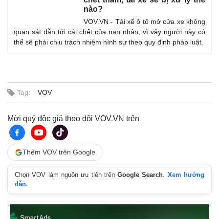
nào?
VOV.VN - Tài xế ô tô mở cửa xe không
quan sát dẫn tới cái chết của nạn nhân, vì vậy người này có
thể sẽ phải chịu trách nhiệm hình sự theo quy định pháp luật.
Tag:
VOV
Mời quý độc giả theo dõi VOV.VN trên
Thế giới
Multimedia
Quan sát
Video
Thêm VOV trên Google
Cuộc sống đó đây
Ảnh
Hồ sơ
E-Magazine
Chọn VOV làm nguồn ưu tiên trên
Google Search
.
Xem hướng
Infographic
dẫn.