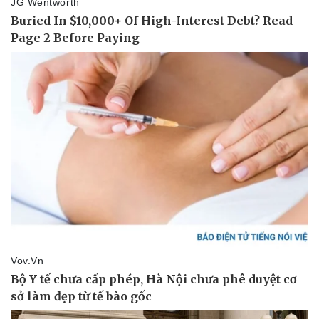
Pháp luật
Quân sự - Quốc phòng
Vụ án
Vũ khí
Tin nóng
Việt Nam
Tư vấn luật
Phân tích