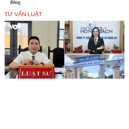
đồng
TƯ VẤN LUẬT
Bê bối thi THPT ở Tuyên Quang, Quảng Trị: Thí
sinh thi thật, học thật bị ảnh hưởng
Bộ Công an đề xuất phạt tù 1-5 năm với người chuẩn bị
thực hiện hành vi "Hiếp dâm"