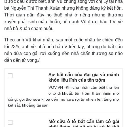
Bước đầu được biết, anh Vũ chung sống với chị Ly tại nhà
bà Nguyễn Thị Thanh Xuân nhưng không đăng ký kết hôn.
Thời gian gần đây họ thuê nhà ở riêng nhưng thường
xuyên phát sinh mâu thuẫn, nên anh Vũ đưa cháu T.V. về
nhà bà Xuân chăm nuôi.
Theo anh Vũ khai nhận, sau một cuộc nhậu từ chiều đến
tối 23/5, anh về nhà bế cháu V trên tay, nhưng do bất cẩn
nên đứa con gái rơi xuống nền nhà chấn thương sọ não
dẫn đến tử vong./.
Sự bất cẩn của đại gia và mánh
khóe liều lĩnh của tên trộm
VOV.VN -Khi chủ nhân căn biệt thự lên
ô tô đi khuất, tên trộm thản nhiên mở
cổng, gọi thợ sửa khóa đến mở cửa rồi tự nhiên lên tầng mở
két sắt, khoắng tài sản.
Mở cửa ô tô bất cẩn làm cô gái
chết thảm, tài xế sẽ bị xử lý thế