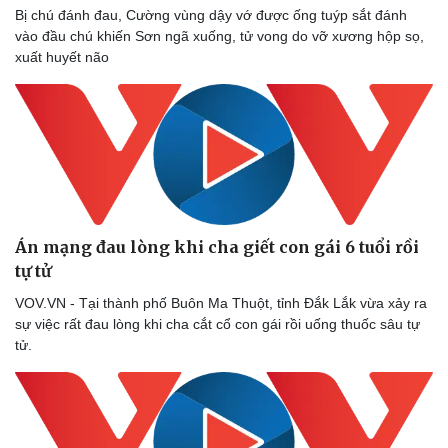
Bị chú đánh đau, Cường vùng dậy vớ được ống tuýp sắt đánh
vào đầu chú khiến Sơn ngã xuống, tử vong do vỡ xương hộp sọ,
xuất huyết não
Án mạng đau lòng khi cha giết con gái 6 tuổi rồi
tự tử
VOV.VN - Tại thành phố Buôn Ma Thuột, tỉnh Đắk Lắk vừa xảy ra
sự việc rất đau lòng khi cha cắt cổ con gái rồi uống thuốc sâu tự
tử.
Thể thao
Ô tô - Xe máy
Bóng đá
Ô tô
Lịch thi đấu bóng đá
Xe máy