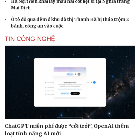
Hà Nội triển khai lấy mẫu hài cốt liệt sĩ tại Nghĩa trang
Mai Dịch
Ô tô đỗ qua đêm ở khu đô thị Thanh Hà bị tháo trộm 2
bánh, công an vào cuộc
TIN CÔNG NGHỆ
ChatGPT miễn phí được “cởi trói”, OpenAI thêm
loạt tính năng AI mới