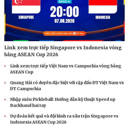
Link xem trực tiếp Singapore vs Indonesia vòng
bảng ASEAN Cup 2026
Du lịch
Podcast
Link xem trực tiếp Việt Nam vs Campuchia vòng bảng
Tư vấn
Câu chuyện thời sự
ASEAN Cup
Săn Tour
Đọc truyện đêm khuya
check-in
Cửa sổ tình yêu
Quang Hải có duyên đặc biệt với cặp đấu ĐT Việt Nam vs
Kể chuyện cho bé
ĐT Campuchia
Hạt giống tâm hồn
Nhập môn Pickleball: Hướng dẫn kỹ thuật Speed up
Backhand hai tay
Dự đoán kết quả và đội hình ra sân trận Singapore vs
Indonesia ASEAN Cup 2026