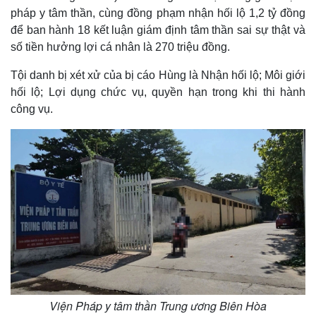
pháp y tâm thần, cùng đồng phạm nhận hối lộ 1,2 tỷ đồng
để ban hành 18 kết luận giám định tâm thần sai sự thật và
số tiền hưởng lợi cá nhân là 270 triệu đồng.
Tội danh bị xét xử của bị cáo Hùng là Nhận hối lộ; Môi giới
hối lộ; Lợi dụng chức vụ, quyền hạn trong khi thi hành
công vụ.
Thế giới
Multimedia
Quan sát
Video
Cuộc sống đó đây
Ảnh
Hồ sơ
E-Magazine
Infographic
Viện Pháp y tâm thần Trung ương Biên Hòa