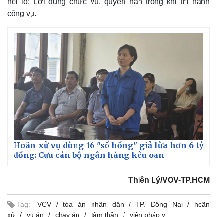
hối lộ; Lợi dụng chức vụ, quyền hạn trong khi thi hành
công vụ.
Hoãn xử vụ dùng 16 "sổ hồng" giả lừa hơn 6 tỷ
đồng: Cựu cán bộ ngân hàng kêu oan
Thiên Lý/VOV-TP.HCM
Tag:
VOV
tòa án nhân dân
TP. Đồng Nai
hoãn
xử
vụ án
chạy án
tâm thần
viện pháp y