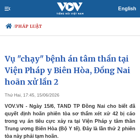
English
PHÁP LUẬT
/
Vụ "chạy" bệnh án tâm thần tại
Chính trị
Xã hội
Đảng
Tin 24h
Viện Pháp y Biên Hòa, Đồng Nai
Tổ chức nhân sự
Dự báo thời tiết
hoãn xử lần 2
Quốc hội
Giáo dục
Nhận diện sự thật
Dấu ấn VOV
Việc làm
Thứ Hai, 17:45, 15/06/2026
Biển đảo
VOV.VN - Ngày 15/6, TAND TP Đồng Nai cho biết đã
quyết định hoãn phiên tòa sơ thẩm xét xử 42 bị cáo
trong vụ án tiêu cực xảy ra tại Viện Pháp y tâm thần
Trung ương Biên Hòa (Bộ Y tế). Đây là lần thứ 2 phiên
tòa này phải tạm hoãn.