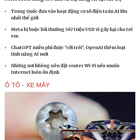
Trung Quốc đưa vào hoạt động cơ sở điện toán AI lớn
nhất thế giới
Meta bị buộc bồi thường 567 triệu USD vì gây hại cho trẻ
em
ChatGPT miễn phí được “cởi trói”, OpenAI thêm loạt
tính năng AI mới
Những nơi không nên đặt router Wi-Fi nếu muốn
Internet luôn ổn định
Ô TÔ - XE MÁY