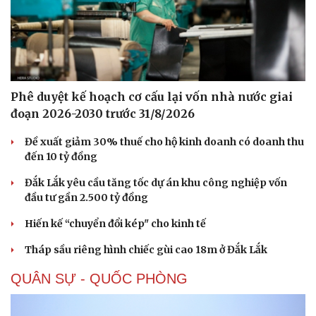
Phê duyệt kế hoạch cơ cấu lại vốn nhà nước giai
Sức khỏe
Đời sống
đoạn 2026-2030 trước 31/8/2026
Dinh dưỡng - món ngon
Nhà đẹp
Đề xuất giảm 30% thuế cho hộ kinh doanh có doanh thu
Cây thuốc
Blog
đến 10 tỷ đồng
Sản phụ khoa
Tình yêu - Gia đình
Nhi khoa
Đắk Lắk yêu cầu tăng tốc dự án khu công nghiệp vốn
Nam khoa
đầu tư gần 2.500 tỷ đồng
Làm đẹp - giảm cân
Phòng mạch online
Hiến kế “chuyển đổi kép" cho kinh tế
Ăn sạch sống khỏe
Tháp sầu riêng hình chiếc gùi cao 18m ở Đắk Lắk
QUÂN SỰ - QUỐC PHÒNG