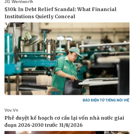
Vụ án
Vũ khí
Tin nóng
Việt Nam
Tư vấn luật
Phân tích