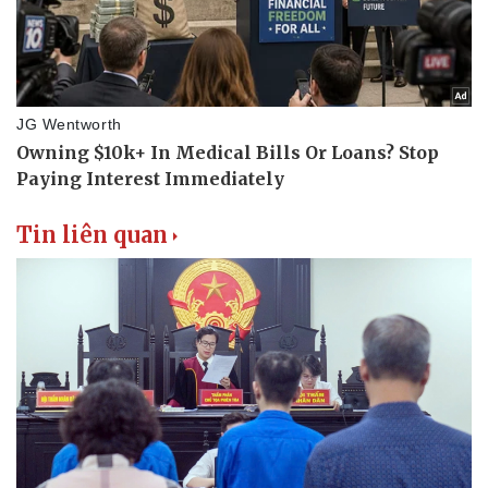
Thể thao
Ô tô - Xe máy
Bóng đá
Ô tô
Lịch thi đấu bóng đá
Xe máy
Thế giới thể thao
Tư vấn
eSports
Hậu trường
Tin liên quan