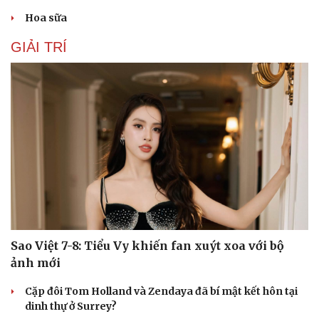
Hạt giống tâm hồn
Hoa sữa
GIẢI TRÍ
Sao Việt 7-8: Tiểu Vy khiến fan xuýt xoa với bộ
ảnh mới
Cặp đôi Tom Holland và Zendaya đã bí mật kết hôn tại
dinh thự ở Surrey?