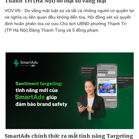
Thanh Trì (Hà Nội) do luật sư vắng mặt
VOV.VN - Do vắng mặt luật sư và tất cả những người có quyền lợi
và nghĩa vụ liên quan đều không đến tòa, Hội đồng xét xử quyết
định hoãn phiên tòa xử cựu Chủ tịch UBND phường Thanh Trì
Doanh nghiệp
Công nghệ
(TP Hà Nội) Đặng Thanh Tùng và 5 đồng phạm.
Thông tin doanh nghiệp
Sành điệu
Doanh nghiệp 24h
Tin Công nghệ
Doanh nhân
Trải nghiệm
Vì cộng đồng
Chuyển đổi số
SmartAds chính thức ra mắt tính năng Targeting