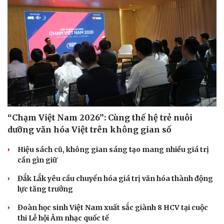
“Chạm Việt Nam 2026”: Cùng thế hệ trẻ nuôi
dưỡng văn hóa Việt trên không gian số
Hiệu sách cũ, không gian sáng tạo mang nhiều giá trị
cần gìn giữ
Du lịch
Podcast
Đắk Lắk yêu cầu chuyển hóa giá trị văn hóa thành động
lực tăng trưởng
Tư vấn
Câu chuyện thời sự
Săn Tour
Đọc truyện đêm khuya
Đoàn học sinh Việt Nam xuất sắc giành 8 HCV tại cuộc
check-in
Cửa sổ tình yêu
thi Lễ hội Âm nhạc quốc tế
Kể chuyện cho bé