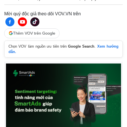
Mời quý độc giả theo dõi VOV.VN trên
Thêm VOV trên Google
Chọn VOV làm nguồn ưu tiên trên
Google Search
.
Xem hướng
dẫn.
Kinh tế
Thị trường
Bất động sản
Giá vàng
Khởi nghiệp
Tiêu dùng
Tỷ giá
Chứng khoán