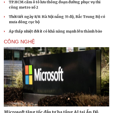
TP.HCM cấm ô tô lưu thông đoạn đường phục vụ thi
công metro số 2
Thời tiết ngày 8/8: Hà Nội nắng 35 độ, Bắc Trung Bộ có
mưa dông cục bộ
Áp thấp nhiệt đới ít có khả năng mạnh lên thành bão
CÔNG NGHỆ
Văn hóa
Giải trí
Sân khấu - Điện ảnh
Nghệ sĩ
Văn học
Thời trang
Âm nhạc
Sao Việt
Di sản
Microsoft tăng tốc đầu tư hạ tầng AI tại Ấn Độ