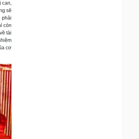
ị can,
ụng sẽ
n phải
hì còn
về tài
 nhiệm
của cơ