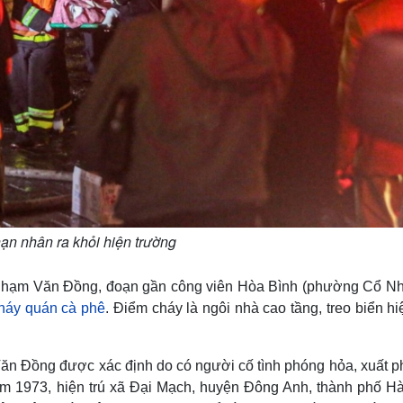
ạn nhân ra khỏi hiện trường
 Phạm Văn Đồng, đoạn gần công viên Hòa Bình (phường Cổ Nh
háy quán cà phê
. Điểm cháy là ngôi nhà cao tầng, treo biển h
n Đồng được xác định do có người cố tình phóng hỏa, xuất ph
năm 1973, hiện trú xã Đại Mạch, huyện Đông Anh, thành phố Hà