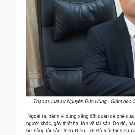
Thạc sĩ, luật sư Nguyễn Đức Hùng - Giám đốc 
Ngoài ra, hành vi dùng xăng đốt quán cà phê của 
người khác, gây thiệt hại lớn về tài sản. Do đó, h
hư hỏng tài sản” theo Điều 178 Bộ luật hình sự 