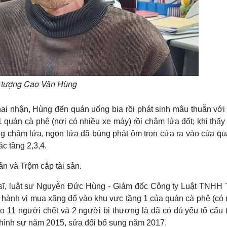
 tượng Cao Văn Hùng
i nhận, Hùng đến quán uống bia rồi phát sinh mâu thuẫn với
quán cà phê (nơi có nhiều xe máy) rồi châm lửa đốt; khi thấy
ùng châm lửa, ngọn lửa đã bùng phát ôm trọn cửa ra vào của qu
ác tầng 2,3,4.
ản và Trộm cắp tài sản.
c sĩ, luật sư Nguyễn Đức Hùng - Giám đốc Công ty Luật TNHH 
 hành vi mua xăng đổ vào khu vực tầng 1 của quán cà phê (có 
o 11 người chết và 2 người bị thương là đã có đủ yếu tố cấu 
ật hình sự năm 2015, sửa đổi bổ sung năm 2017.