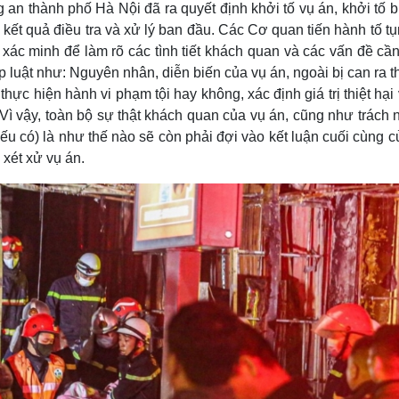
an thành phố Hà Nội đã ra quyết định khởi tố vụ án, khởi tố b
 kết quả điều tra và xử lý ban đầu. Các Cơ quan tiến hành tố t
, xác minh để làm rõ các tình tiết khách quan và các vấn đề cầ
luật như: Nguyên nhân, diễn biến của vụ án, ngoài bị can ra t
ực hiện hành vi phạm tội hay không, xác định giá trị thiệt hại 
Vì vậy, toàn bộ sự thật khách quan của vụ án, cũng như trách
ếu có) là như thế nào sẽ còn phải đợi vào kết luận cuối cùng 
 xét xử vụ án.