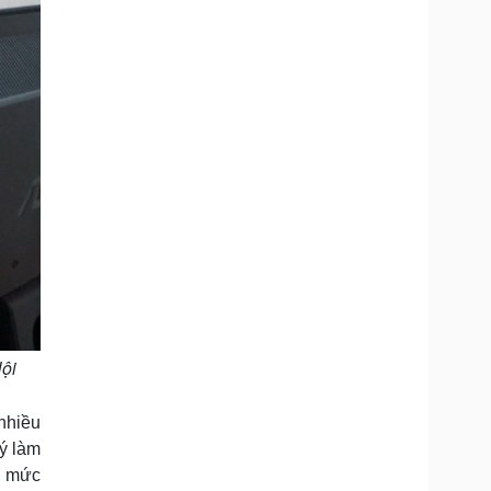
ội
nhiều
 ý làm
à mức