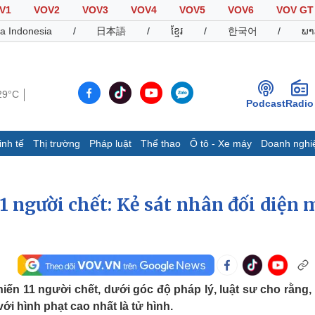
V1
VOV2
VOV3
VOV4
VOV5
VOV6
VOV GT
a Indonesia
/
日本語
/
ខ្មែរ
/
한국어
/
ພາ
29°C
Podcast
Radio
inh tế
Thị trường
Pháp luật
Thể thao
Ô tô - Xe máy
Doanh nghi
Thế giới
Multimedia
K
Quan sát
Video
B
1 người chết: Kẻ sát nhân đối diện 
Cuộc sống đó đây
Ảnh
K
Hồ sơ
E-Magazine
Infographic
ến 11 người chết, dưới góc độ pháp lý, luật sư cho rằng, 
Thể thao
Ô tô - Xe máy
D
với hình phạt cao nhất là tử hình.
Bóng đá
Ô tô
T