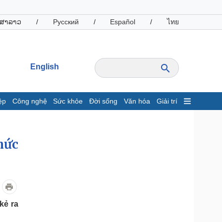
ສາລາວ
/
Русский
/
Español
/
ไทย
English
ệp
Công nghệ
Sức khỏe
Đời sống
Văn hóa
Giải trí
inh tế
Thị trường
ất động sản
Giá vàng
mức
hởi nghiệp
Tiêu dùng
Tỷ giá
Chứng khoán
Giá cà phê
kẻ ra
oanh nghiệp
Công nghệ
hông tin doanh nghiệp
Sành điệu