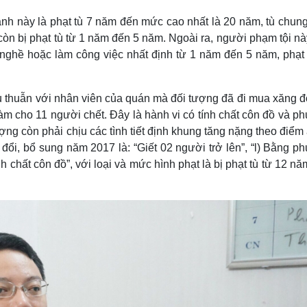
anh này là phạt tù 7 năm đến mức cao nhất là 20 năm, tù chun
còn bị phạt tù từ 1 năm đến 5 năm. Ngoài ra, người phạm tội n
 nghề hoặc làm công việc nhất định từ 1 năm đến 5 năm, phạt
âu thuẫn với nhân viên của quán mà đối tượng đã đi mua xăng đ
làm cho 11 người chết. Đây là hành vi có tính chất côn đồ và 
g còn phải chịu các tình tiết định khung tăng nặng theo điểm a
ổi, bổ sung năm 2017 là: “Giết 02 người trở lên”, “l) Bằng p
h chất côn đồ”, với loại và mức hình phạt là bị phạt tù từ 12 n