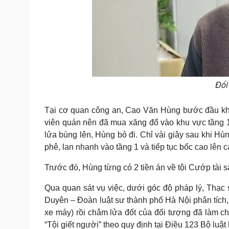
Đối
Tại cơ quan công an, Cao Văn Hùng bước đầu kha
viên quán nên đã mua xăng đổ vào khu vực tầng 1 
lửa bùng lên, Hùng bỏ đi. Chỉ vài giây sau khi H
phê, lan nhanh vào tầng 1 và tiếp tục bốc cao lên c
Trước đó, Hùng từng có 2 tiền án về tội Cướp tài s
Qua quan sát vụ việc, dưới góc độ pháp lý, Thạ
Duyên – Đoàn luật sư thành phố Hà Nội phân tích,
xe máy) rồi châm lửa đốt của đối tượng đã làm ch
“Tội giết người” theo quy định tại Điều 123 Bộ lu