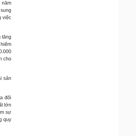
3 năm
ổ sung
 việc
g tăng
 hiểm
00.000
nh cho
ài sản
a đối
ất lớn
ảm sự
g quy