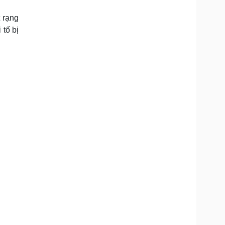
Doanh nghiệp 24h
Tin Công nghệ
Doanh nhân
Trải nghiệm
 rạng
ì cộng đồng
Chuyển đổi số
 tố bị
u lịch
Podcast
Tư vấn
Câu chuyện thời sự
Săn Tour
Đọc truyện đêm khuya
heck-in
Cửa sổ tình yêu
Kể chuyện cho bé
Hạt giống tâm hồn