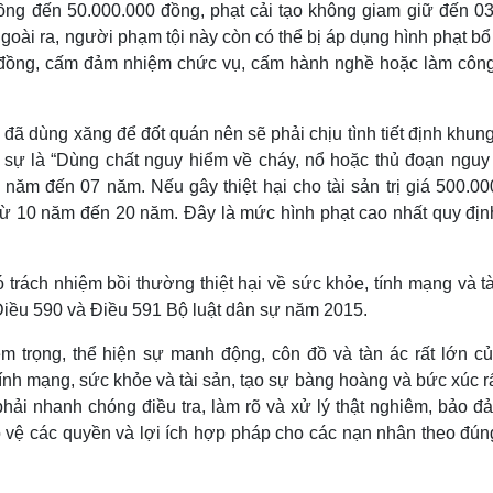
 đồng đến 50.000.000 đồng, phạt cải tạo không giam giữ đến 0
Ngoài ra, người phạm tội này còn có thể bị áp dụng hình phạt b
0 đồng, cấm đảm nhiệm chức vụ, cấm hành nghề hoặc làm công
 đã dùng xăng để đốt quán nên sẽ phải chịu tình tiết định khun
 sự là “Dùng chất nguy hiểm về cháy, nổ hoặc thủ đoạn nguy
 năm đến 07 năm. Nếu gây thiệt hại cho tài sản trị giá 500.0
ù từ 10 năm đến 20 năm. Đây là mức hình phạt cao nhất quy đị
trách nhiệm bồi thường thiệt hại về sức khỏe, tính mạng và t
 Điều 590 và Điều 591 Bộ luật dân sự năm 2015.
êm trọng, thể hiện sự manh động, côn đồ và tàn ác rất lớn củ
 tính mạng, sức khỏe và tài sản, tạo sự bàng hoàng và bức xúc r
hải nhanh chóng điều tra, làm rõ và xử lý thật nghiêm, bảo đ
o vệ các quyền và lợi ích hợp pháp cho các nạn nhân theo đún