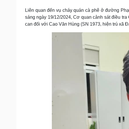
Tin nóng
Việt Nam
Tư vấn luật
Phân tích
Liên quan đến vụ cháy quán cà phê ở đường Phạ
sáng ngày 19/12/2024, Cơ quan cảnh sát điều tra C
can đối với Cao Văn Hùng (SN 1973, hiện trú xã Đ
Sức khỏe
Đời sống
Dinh dưỡng - món ngon
Nhà đẹp
Cây thuốc
Blog
Sản phụ khoa
Tình yêu - Gia đình
Nhi khoa
Nam khoa
Làm đẹp - giảm cân
Phòng mạch online
Ăn sạch sống khỏe
Cải chính