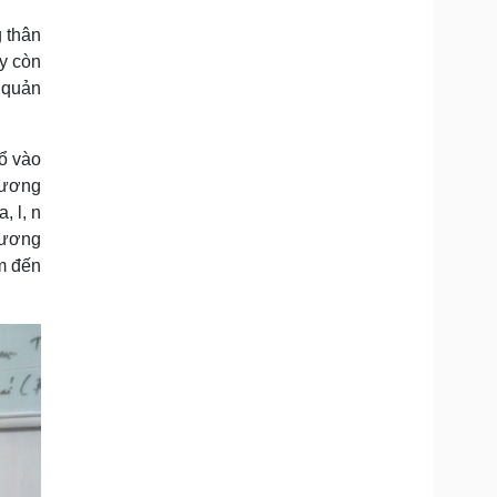
g thân
ày còn
 quản
ổ vào
phương
, l, n
hương
ăm đến