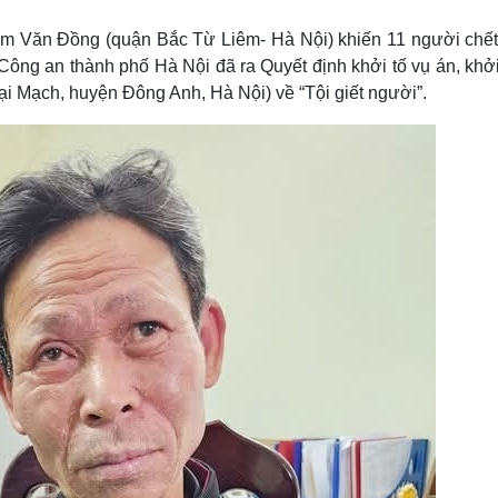
Lịch thi đấu bóng đá
Xe máy
Thế giới thể thao
Tư vấn
m Văn Đồng (quận Bắc Từ Liêm- Hà Nội) khiến 11 người chết
eSports
V
ông an thành phố Hà Nội đã ra Quyết định khởi tố vụ án, khởi
Hậu trường
ại Mạch, huyện Đông Anh, Hà Nội) về “Tội giết người”.
Văn hóa
Giải trí
D
Sân khấu - Điện ảnh
Nghệ sĩ
Văn học
Thời trang
Âm nhạc
Sao Việt
c
Di sản