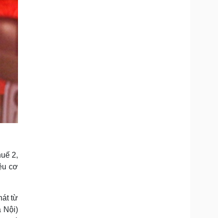
uế 2,
iệu cơ
át từ
 Nội)