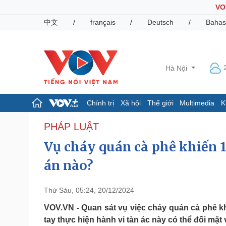
VO
中文
/
français
/
Deutsch
/
Bahas
Hà Nội
Chính trị
Xã hội
Thế giới
Multimedia
K
Chính trị
Xã hội
PHÁP LUẬT
Đảng
Tin 24h
Vụ cháy quán cà phê khiến 1
Tổ chức nhân sự
Dự báo thời tiết
Quốc hội
Giáo dục
án nào?
Nhận diện sự thật
Dấu ấn VOV
Việc làm
Thứ Sáu, 05:24, 20/12/2024
Biển đảo
VOV.VN - Quan sát vụ việc cháy quán cà phê khi
Pháp luật
Quân sự - Quốc phòng
tay thực hiện hành vi tàn ác này có thể đối mặt 
Vụ án
Vũ khí