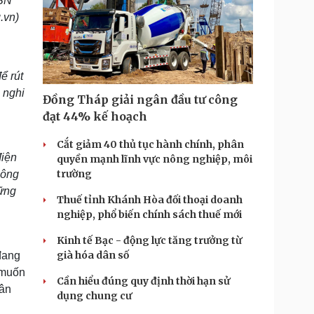
(SN
.vn)
ể rút
 nghi
Đồng Tháp giải ngân đầu tư công
đạt 44% kế hoạch
Cắt giảm 40 thủ tục hành chính, phân
điện
quyền mạnh lĩnh vực nông nghiệp, môi
trường
hông
hững
Thuế tỉnh Khánh Hòa đối thoại doanh
nghiệp, phổ biến chính sách thuế mới
Kinh tế Bạc - động lực tăng trưởng từ
già hóa dân số
đang
g muốn
Cần hiểu đúng quy định thời hạn sử
Tân
dụng chung cư