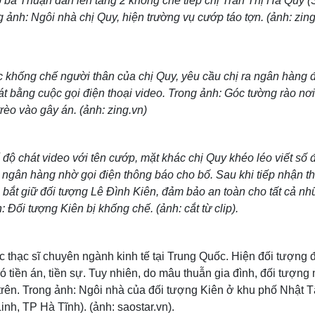
 bà Thuận dẫn lên tầng 2 khống chế tiếp chị Trần Thị Hà Quy 
g ảnh: Ngôi nhà chị Quy, hiện trường vụ cướp táo tợn. (ảnh: zing
tục khống chế người thân của chị Quy, yêu cầu chị ra ngân hàng đ
sát bằng cuộc gọi điện thoại video. Trong ảnh: Góc tường rào nơi
rèo vào gây án. (ảnh: zing.vn)
độ chát video với tên cướp, mặt khác chị Quy khéo léo viết số 
 ngân hàng nhờ gọi điện thông báo cho bố. Sau khi tiếp nhận t
h bắt giữ đối tượng Lê Đình Kiên, đảm bảo an toàn cho tất cả n
 Đối tượng Kiên bị khống chế. (ảnh: cắt từ clip).
 thạc sĩ chuyên ngành kinh tế tại Trung Quốc. Hiện đối tượng 
có tiền án, tiền sự. Tuy nhiên, do mâu thuẫn gia đình, đối tượn
c trên. Trong ảnh: Ngôi nhà của đối tượng Kiên ở khu phố Nhật 
nh, TP Hà Tĩnh). (ảnh: saostar.vn).