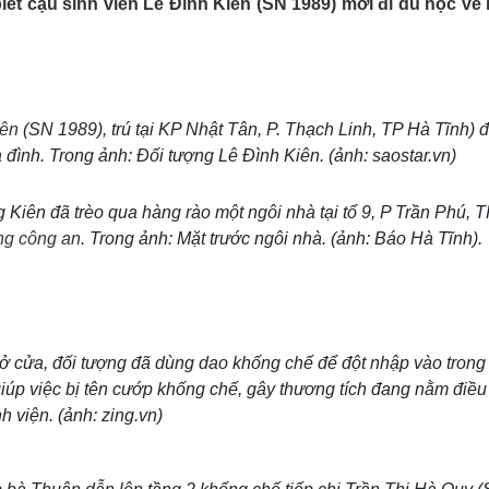
iết cậu sinh viên Lê Đình Kiên (SN 1989) mới đi du học về
Lịch thi đấu bóng đá
Xe máy
Thế giới thể thao
Tư vấn
eSports
V
Hậu trường
Văn hóa
Giải trí
D
iên
(SN 1989), trú tại KP Nhật Tân, P. Thạch Linh, TP Hà Tĩnh) đ
Sân khấu - Điện ảnh
Nghệ sĩ
a đình. Trong ảnh: Đối tượng Lê Đình Kiên. (ảnh: saostar.vn)
Văn học
Thời trang
Âm nhạc
Sao Việt
c
 Kiên đã trèo qua hàng rào một ngôi nhà tại tổ 9, P Trần Phú, 
Di sản
ớng công an
. Trong ảnh: Mặt trước ngôi nhà. (ảnh: Báo Hà Tĩnh).
ở cửa, đối tượng đã dùng dao khống chế để đột nhập vào trong
úp việc bị tên cướp khống chế, gây thương tích đang nằm điều tr
h viện. (ảnh: zing.vn)