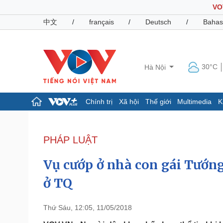
VO
中文
/
français
/
Deutsch
/
Bahas
30°C
Hà Nội
Chính trị
Xã hội
Thế giới
Multimedia
K
Chính trị
Xã hội
Đảng
Tin 24h
PHÁP LUẬT
Tổ chức nhân sự
Dự báo thời tiết
Quốc hội
Giáo dục
Vụ cướp ở nhà con gái Tướng
Nhận diện sự thật
Dấu ấn VOV
Việc làm
ở TQ
Biển đảo
Pháp luật
Quân sự - Quốc phòng
Thứ Sáu, 12:05, 11/05/2018
Vụ án
Vũ khí