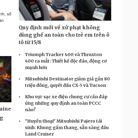
nh, số
ân
Quy định mới về xử phạt không
dùng ghế an toàn cho trẻ em trên ô
tô từ 15/8
Triumph Tracker 400 và Thruxton
400 ra mắt: Thiết kế độc đáo, động cơ
mạnh hơn
Mitsubishi Destinator giảm giá gần 80
triệu đồng, quyết đấu CX-5 và Tucson
Khu vực sạc xe điện chung cư cần đáp
ứng những quy định an toàn PCCC
aine
nào?
ng
"Huyền thoại" Mitsubishi Pajero tái
u
sinh: Khung gầm thang, sẵn sàng đấu
Land Cruiser