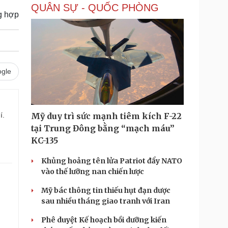
QUÂN SỰ - QUỐC PHÒNG
g hợp
gle
í.
Mỹ duy trì sức mạnh tiêm kích F-22
tại Trung Đông bằng “mạch máu”
KC-135
Khủng hoảng tên lửa Patriot đẩy NATO
vào thế lưỡng nan chiến lược
Mỹ bác thông tin thiếu hụt đạn dược
sau nhiều tháng giao tranh với Iran
Phê duyệt Kế hoạch bồi dưỡng kiến