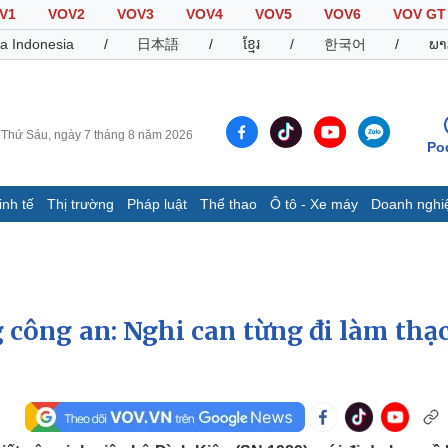
V1
VOV2
VOV3
VOV4
VOV5
VOV6
VOV GT
a Indonesia
/
日本語
/
ខ្មែរ
/
한국어
/
ພາ
Thứ Sáu, ngày 7 tháng 8 năm 2026
Po
inh tế
Thị trường
Pháp luật
Thể thao
Ô tô - Xe máy
Doanh nghi
Thế giới
Multimedia
K
Quan sát
Video
B
Cuộc sống đó đây
Ảnh
K
Hồ sơ
E-Magazine
 công an: Nghi can từng đi làm thạc
Infographic
Thể thao
Ô tô - Xe máy
D
Bóng đá
Ô tô
T