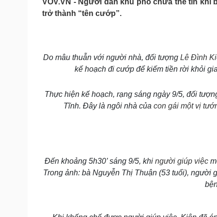
VOV.VN - Người dân khu phố chưa thể tin khi b
Tin nóng
Việt Nam
trở thành “tên cướp”.
Tư vấn luật
Phân tích
Sức khỏe
Đời sống
Do mâu thuẫn với người nhà, đối tượng
Lê Đình K
Dinh dưỡng - món ngon
Nhà đẹp
kế hoạch đi cướp để kiếm tiền rời khỏi gi
Cây thuốc
Blog
Sản phụ khoa
Tình yêu - Gia đình
Thực hiện kế hoạch, rạng sáng ngày 9/5, đối tượng
Nhi khoa
Tĩnh. Đây là ngôi nhà của
con gái một vị tư
Nam khoa
Làm đẹp - giảm cân
Phòng mạch online
Ăn sạch sống khỏe
Cải chính
Đến khoảng 5h30’ sáng 9/5, khi
người giúp việc
m
Trong ảnh: bà Nguyễn Thị Thuận (53 tuổi), người gi
bện