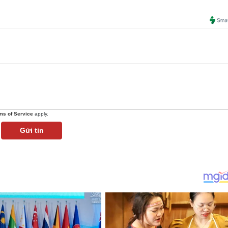
ms of Service
apply.
Gửi tin