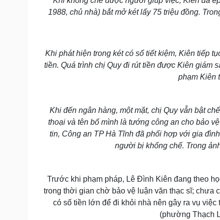
Khi khống chế được người giúp việc, Kiên đã ép
1988, chủ nhà) bắt mở két lấy 75 triệu đồng. Tron
Khi phát hiện trong két có sổ tiết kiệm, Kiên tiếp 
tiền. Quá trình chị Quy đi rút tiền được Kiên giám 
phạm Kiên t
Khi đến ngân hàng, một mặt, chị Quy vẫn bật chế 
thoại và tên bố mình là tướng công an cho bảo vệ
tin, Công an TP Hà Tĩnh đã phối hợp với gia đìn
người bị khống chế. Trong ảnh:
Trước khi phạm pháp, Lê Đình Kiên đang theo học
trong thời gian chờ bảo vệ luận văn thạc sĩ; chưa 
có số tiền lớn để đi khỏi nhà nên gây ra vụ việ
(phường Thạch Li