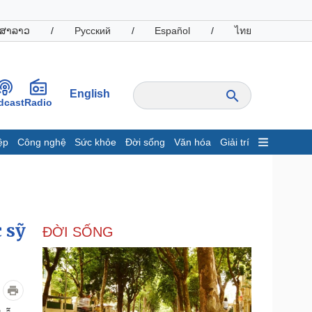
ສາລາວ
/
Русский
/
Español
/
ไทย
English
dcast
Radio
ệp
Công nghệ
Sức khỏe
Đời sống
Văn hóa
Giải trí
inh tế
Thị trường
ất động sản
Giá vàng
hởi nghiệp
Tiêu dùng
Tỷ giá
 sỹ
ĐỜI SỐNG
Chứng khoán
Giá cà phê
oanh nghiệp
Công nghệ
hông tin doanh nghiệp
Sành điệu