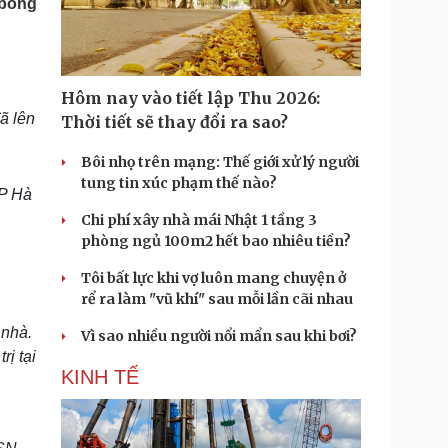
 bỗng
Doanh nghiệp 24h
Tin Công nghệ
Doanh nhân
Trải nghiệm
ì cộng đồng
Chuyển đổi số
Hôm nay vào tiết lập Thu 2026:
u lịch
Podcast
ã lên
Thời tiết sẽ thay đổi ra sao?
Tư vấn
Câu chuyện thời sự
Săn Tour
Đọc truyện đêm khuya
Bôi nhọ trên mạng: Thế giới xử lý người
heck-in
Cửa sổ tình yêu
tung tin xúc phạm thế nào?
TP Hà
Kể chuyện cho bé
Chi phí xây nhà mái Nhật 1 tầng 3
Hạt giống tâm hồn
phòng ngủ 100m2 hết bao nhiêu tiền?
Tôi bất lực khi vợ luôn mang chuyện ở
rể ra làm "vũ khí" sau mỗi lần cãi nhau
 nhà.
Vì sao nhiều người nổi mẩn sau khi bơi?
ị tại
KINH TẾ