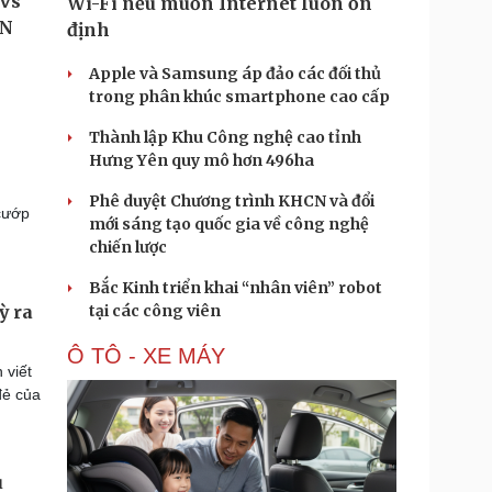
Wi-Fi nếu muốn Internet luôn ổn
định
Apple và Samsung áp đảo các đối thủ
trong phân khúc smartphone cao cấp
Thành lập Khu Công nghệ cao tỉnh
Hưng Yên quy mô hơn 496ha
Phê duyệt Chương trình KHCN và đổi
 cướp
mới sáng tạo quốc gia về công nghệ
chiến lược
Bắc Kinh triển khai “nhân viên” robot
tại các công viên
ỳ ra
Ô TÔ - XE MÁY
 viết
đẻ của
u