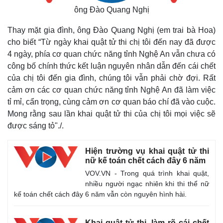
ông Đào Quang Nghị
Thay mặt gia đình, ông Đào Quang Nghị (em trai bà Hoa)
cho biết “Từ ngày khai quật tử thi chị tôi đến nay đã được
4 ngày, phía cơ quan chức năng tỉnh Nghệ An vẫn chưa có
công bố chính thức kết luận nguyên nhân dẫn đến cái chết
của chị tôi đến gia đình, chúng tôi vẫn phải chờ đợi. Rất
cảm ơn các cơ quan chức năng tỉnh Nghệ An đã làm việc
tỉ mỉ, cẩn trọng, cùng cảm ơn cơ quan báo chí đã vào cuộc.
Mong rằng sau lần khai quật tử thi của chị tôi mọi việc sẽ
được sáng tỏ"./.
Hiện trường vụ khai quật tử thi
nữ kế toán chết cách đây 6 năm
Kinh tế
Thị trường
VOV.VN - Trong quá trình khai quật,
nhiều người ngạc nhiên khi thi thể nữ
Bất động sản
Giá vàng
kế toán chết cách đây 6 năm vẫn còn nguyên hình hài.
Khởi nghiệp
Tiêu dùng
Tỷ giá
Chứng khoán
Khai quật tử thi, làm rõ cái chết