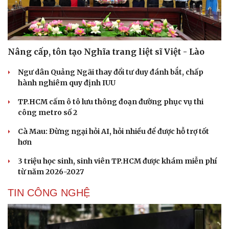
Nâng cấp, tôn tạo Nghĩa trang liệt sĩ Việt - Lào
Ngư dân Quảng Ngãi thay đổi tư duy đánh bắt, chấp
hành nghiêm quy định IUU
TP.HCM cấm ô tô lưu thông đoạn đường phục vụ thi
công metro số 2
Cà Mau: Đừng ngại hỏi AI, hỏi nhiều để được hỗ trợ tốt
hơn
3 triệu học sinh, sinh viên TP.HCM được khám miễn phí
từ năm 2026-2027
TIN CÔNG NGHỆ