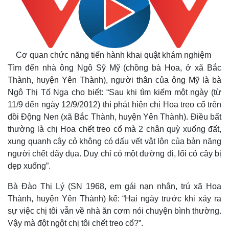
Cơ quan chức năng tiến hành khai quật khám nghiệm
Tìm đến nhà ông Ngô Sỹ Mỹ (chồng bà Hoa, ở xã Bắc
Thành, huyện Yên Thành), người thân của ông Mỹ là bà
Ngô Thị Tố Nga cho biết: “Sau khi tìm kiếm một ngày (từ
11/9 đến ngày 12/9/2012) thì phát hiện chị Hoa treo cổ trên
đồi Động Nen (xã Bắc Thành, huyện Yên Thành). Điều bất
thường là chị Hoa chết treo cổ mà 2 chân quỳ xuống đất,
xung quanh cây cỏ không có dấu vết vật lộn của bản năng
người chết dãy dụa. Duy chỉ có một đường đi, lối cỏ cây bị
dẹp xuống”.
Bà Đào Thị Lý (SN 1968, em gái nạn nhân, trú xã Hoa
Thành, huyện Yên Thành) kể: “Hai ngày trước khi xảy ra
sự việc chị tôi vẫn về nhà ăn cơm nói chuyện bình thường.
Vậy mà đột ngột chị tôi chết treo cổ?”.