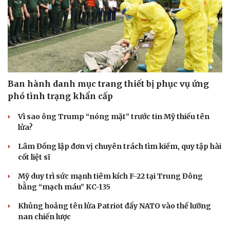
Ban hành danh mục trang thiết bị phục vụ ứng
phó tình trạng khẩn cấp
Vì sao ông Trump “nóng mặt” trước tin Mỹ thiếu tên
lửa?
Lâm Đồng lập đơn vị chuyên trách tìm kiếm, quy tập hài
Văn hóa
Giải trí
cốt liệt sĩ
Sân khấu - Điện ảnh
Nghệ sĩ
Văn học
Thời trang
Mỹ duy trì sức mạnh tiêm kích F-22 tại Trung Đông
Âm nhạc
Sao Việt
bằng “mạch máu” KC-135
Di sản
Khủng hoảng tên lửa Patriot đẩy NATO vào thế lưỡng
nan chiến lược