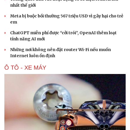
nhất thế giới
Meta bị buộc bồi thường 567 triệu USD vì gây hại cho trẻ
em
ChatGPT miễn phí được “cởi trói”, OpenAI thêm loạt
tính năng AI mới
Những nơi không nên đặt router Wi-Fi nếu muốn
Internet luôn ổn định
Ô TÔ - XE MÁY
Du lịch
Podcast
Tư vấn
Câu chuyện thời sự
Săn Tour
Đọc truyện đêm khuya
check-in
Cửa sổ tình yêu
Kể chuyện cho bé