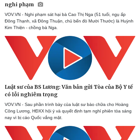
nghi phạm
VOV.VN - Nghi phạm sát hại bà Cao Thị Nga (51 tuổi, ngụ ấp
Đông Thạnh, xã Đông Thuận, chủ bến đò Mười Thước) là Huỳnh
Kim Thiện - chồng bà Nga.
Doanh nghiệp
Công nghệ
Thông tin doanh nghiệp
Sành điệu
Doanh nghiệp 24h
Tin Công nghệ
Doanh nhân
Trải nghiệm
Vì cộng đồng
Chuyển đổi số
Luật sư của BS Lương: Văn bản gửi Tòa của Bộ Y tế
có lỗi nghiêm trọng
VOV.VN - Sau phần trình bày của luật sư bào chữa cho Hoàng
Công Lương, HĐXX hội ý và quyết định tạm nghỉ phiên tòa sáng
nay vì bị cáo Quốc vắng mặt.