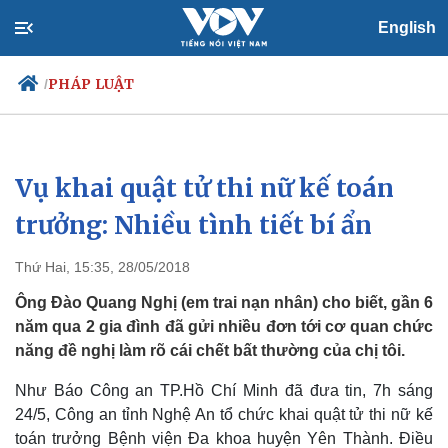
English
PHÁP LUẬT
/
Vụ khai quật tử thi nữ kế toán
Chính trị
Xã hội
Đảng
Tin 24h
trưởng: Nhiều tình tiết bí ẩn
Tổ chức nhân sự
Dự báo thời tiết
Quốc hội
Giáo dục
Thứ Hai, 15:35, 28/05/2018
Nhận diện sự thật
Dấu ấn VOV
Việc làm
Ông Đào Quang Nghị (em trai nạn nhân) cho biết, gần 6
Biển đảo
năm qua 2 gia đình đã gửi nhiều đơn tới cơ quan chức
năng đề nghị làm rõ cái chết bất thường của chị tôi.
Như Báo Công an TP.Hồ Chí Minh đã đưa tin, 7h sáng
24/5, Công an tỉnh Nghệ An tổ chức khai quật tử thi nữ kế
toán trưởng Bệnh viện Đa khoa huyện Yên Thành. Điều