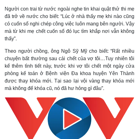
Người con trai từ nước ngoài nghe tin khai quật thử thi mẹ
đã trở về nước cho biết: “Lúc ở nhà thấy mẹ khi nào cũng
có cuốn sổ nghi chép công việc luôn mang bên người. Vậy
mà từ khi mẹ chết cuốn sổ đó lục tìm khắp nơi vẫn không
thấy”.
Theo người chồng, ông Ngô Sỹ Mỹ cho biết: “Rất nhiều
chuyện bất thường sau cái chết của vợ tôi…Tuy nhiên tôi
kể thêm tình tiết này, trước khi vợ tôi chết một ngày cửa
phòng kế toán ở Bệnh viện Đa khoa huyện Yên Thành
được thay khóa mới. Tại sao lại vội vàng thay khóa mới
mà không để khóa cũ, nó đã hư hỏng gì đâu”.