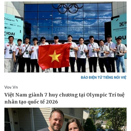
Vụ án
Vũ khí
Tin nóng
Việt Nam
Tư vấn luật
Phân tích