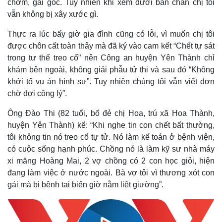
chởm, gai góc. Tuy nhiên khi xem dưới bàn chân chị tôi
vẫn không bị xây xước gì.
Thực ra lúc bấy giờ gia đình cũng có lỗi, vì muốn chị tôi
được chôn cất toàn thây mà đã ký vào cam kết “Chết tự sát
trong tư thế treo cổ” nên Công an huyện Yên Thành chỉ
khám bên ngoài, không giải phẫu tử thi và sau đó “Không
khởi tố vụ án hình sự”. Tuy nhiên chúng tôi vẫn viết đơn
chờ đợi công lý”.
Ông Đào Thi (82 tuổi, bố đẻ chị Hoa, trú xã Hoa Thành,
huyện Yên Thành) kể: “Khi nghe tin con chết bất thường,
tôi không tin nó treo cổ tự tử. Nó làm kế toán ở bệnh viện,
Thế giới
Multimedia
có cuộc sống hạnh phúc. Chồng nó là làm kỹ sư nhà máy
Quan sát
Video
xi măng Hoàng Mai, 2 vợ chồng có 2 con học giỏi, hiện
Cuộc sống đó đây
Ảnh
đang làm việc ở nước ngoài. Bà vợ tôi vì thương xót con
Hồ sơ
E-Magazine
gái mà bị bệnh tai biến giờ nằm liệt giường”.
Infographic