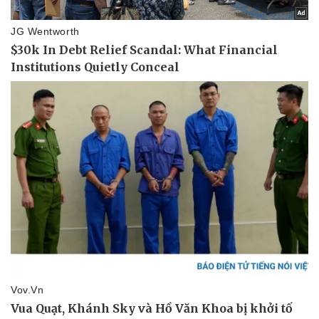
Thể thao
Ô tô - Xe máy
Bóng đá
Ô tô
Lịch thi đấu bóng đá
Xe máy
Thế giới thể thao
Tư vấn
eSports
Hậu trường