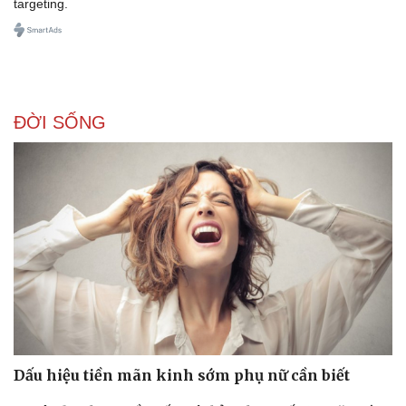
targeting.
ĐỜI SỐNG
Sức khỏe
Đời sống
Dinh dưỡng - món ngon
Nhà đẹp
Cây thuốc
Blog
Sản phụ khoa
Tình yêu - Gia đình
Nhi khoa
Nam khoa
Làm đẹp - giảm cân
Phòng mạch online
Ăn sạch sống khỏe
Dấu hiệu tiền mãn kinh sớm phụ nữ cần biết