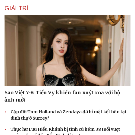
GIẢI TRÍ
Sao Việt 7-8: Tiểu Vy khiến fan xuýt xoa với bộ
ảnh mới
Cặp đôi Tom Holland và Zendaya đã bí mật kết hôn tại
dinh thự ở Surrey?
Thực hư Lưu Hiểu Khánh bị tình cũ kém 38 tuổi vượt
Cải chính