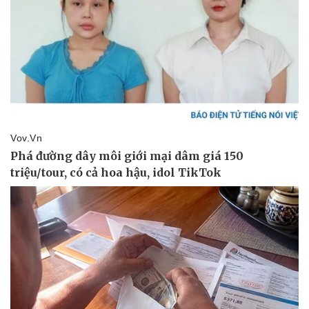
Pháp luật
Quân sự - Quốc phòng
Vụ án
Vũ khí
Tin nóng
Việt Nam