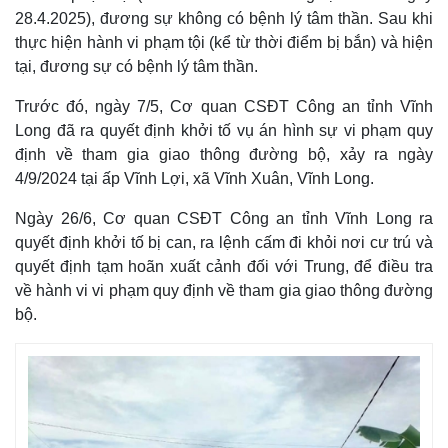
28.4.2025), đương sự không có bệnh lý tâm thần. Sau khi
thực hiện hành vi phạm tội (kể từ thời điểm bị bắn) và hiện
tại, đương sự có bệnh lý tâm thần.
Trước đó, ngày 7/5, Cơ quan CSĐT Công an tỉnh Vĩnh
Long đã ra quyết định khởi tố vụ án hình sự vi phạm quy
định về tham gia giao thông đường bộ, xảy ra ngày
4/9/2024 tại ấp Vĩnh Lợi, xã Vĩnh Xuân, Vĩnh Long.
Ngày 26/6, Cơ quan CSĐT Công an tỉnh Vĩnh Long ra
quyết định khởi tố bị can, ra lệnh cấm đi khỏi nơi cư trú và
quyết định tạm hoãn xuất cảnh đối với Trung, để điều tra
Thế giới
Multimedia
về hành vi vi phạm quy định về tham gia giao thông đường
Quan sát
Video
bộ.
Cuộc sống đó đây
Ảnh
Hồ sơ
E-Magazine
Infographic