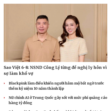
Du lịch
Podcast
Sao Việt 6-8: NSND Công Lý từng đề nghị ly hôn vì
Tư vấn
Câu chuyện thời sự
sợ làm khổ vợ
Săn Tour
Đọc truyện đêm khuya
check-in
Cửa sổ tình yêu
Blackpink làm điều khiến người hâm mộ bất ngờ trước
Kể chuyện cho bé
thềm kỷ niệm 10 năm thành lập
Hạt giống tâm hồn
Nữ chính AI ở Trung Quốc gây sốt với mức phí quảng cáo
hàng tỷ đồng