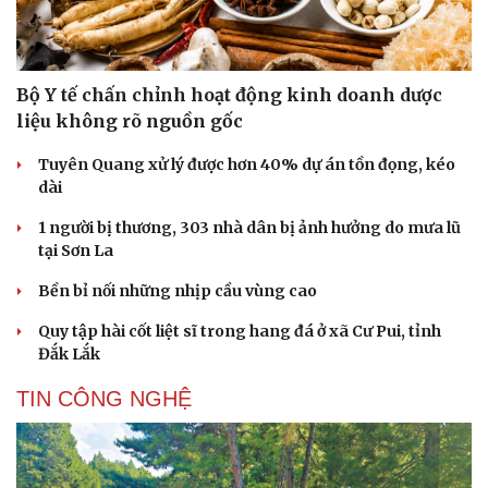
Bộ Y tế chấn chỉnh hoạt động kinh doanh dược
liệu không rõ nguồn gốc
Tuyên Quang xử lý được hơn 40% dự án tồn đọng, kéo
dài
1 người bị thương, 303 nhà dân bị ảnh hưởng do mưa lũ
tại Sơn La
Bền bỉ nối những nhịp cầu vùng cao
Quy tập hài cốt liệt sĩ trong hang đá ở xã Cư Pui, tỉnh
Cải chính
Đắk Lắk
TIN CÔNG NGHỆ