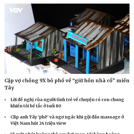
Doanh nghiệp
Công nghệ
Thông tin doanh nghiệp
Sành điệu
Doanh nghiệp 24h
Tin Công nghệ
Doanh nhân
Trải nghiệm
Vì cộng đồng
Chuyển đổi số
Cặp vợ chồng 9X bỏ phố về “giữ hồn nhà cổ” miền
Tây
Lời đề nghị của người tình trẻ về chuyện có con chung
khiến tôi bế tắc ở tuổi 80
Clip anh Tây 'phê' và ngơ ngác khi gội đầu massage ở
Việt Nam hút 24 triệu view