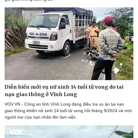
Lịch thi đấu bóng đá
Xe máy
Thế giới thể thao
Tư vấn
eSports
Hậu trường
Diễn biến mới vụ nữ sinh 14 tuổi tử vong do tai
nạn giao thông ở Vĩnh Long
VOV.VN - Công an tỉnh Vĩnh Long đang điều tra vụ án tai nạn
giao thông khiến nữ sinh 14 tuổi tử vong hồi tháng 9/2024 và mời
người mẹ của nạn nhân lên làm việc.