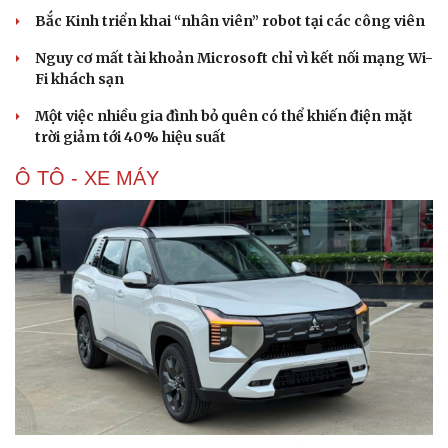
Bắc Kinh triển khai “nhân viên” robot tại các công viên
Nguy cơ mất tài khoản Microsoft chỉ vì kết nối mạng Wi-
Fi khách sạn
Một việc nhiều gia đình bỏ quên có thể khiến điện mặt
trời giảm tới 40% hiệu suất
Ô TÔ - XE MÁY
Văn hóa
Giải trí
Sân khấu - Điện ảnh
Nghệ sĩ
Văn học
Thời trang
Âm nhạc
Sao Việt
Di sản