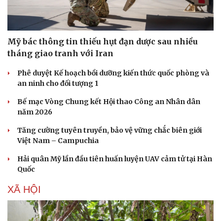
Sức khỏe
Đời sống
Mỹ bác thông tin thiếu hụt đạn dược sau nhiều
Dinh dưỡng - món ngon
Nhà đẹp
tháng giao tranh với Iran
Cây thuốc
Blog
Sản phụ khoa
Tình yêu - Gia đình
Phê duyệt Kế hoạch bồi dưỡng kiến thức quốc phòng và
Nhi khoa
an ninh cho đối tượng 1
Nam khoa
Bế mạc Vòng Chung kết Hội thao Công an Nhân dân
Làm đẹp - giảm cân
năm 2026
Phòng mạch online
Ăn sạch sống khỏe
Tăng cường tuyên truyền, bảo vệ vững chắc biên giới
Việt Nam – Campuchia
Hải quân Mỹ lần đầu tiên huấn luyện UAV cảm tử tại Hàn
Quốc
XÃ HỘI