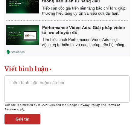
thống báo điện tử hàng đầu
Tiếp cận độc giả trên nền tảng báo chí lớn, giúp
thương hiệu tăng uy tín và hiệu quả dài hạn.
Performance Video Ads: Giải pháp video
tối ưu chuyển đổi
Tìm hiểu cách Performance Video Ads hoạt
động, vị trí hiển thị và cách setup trên hệ thống.
Viết bình luận
Kinh tế
Thị trường
Bất động sản
Giá vàng
This site is protected by reCAPTCHA and the Google
Privacy Policy
and
Terms of
Service
apply.
Khởi nghiệp
Tiêu dùng
Tỷ giá
Gửi tin
Chứng khoán
Giá cà phê