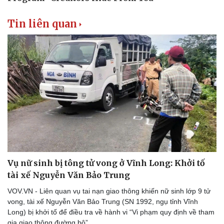
Tin liên quan
Vụ nữ sinh bị tông tử vong ở Vĩnh Long: Khởi tố
tài xế Nguyễn Văn Bảo Trung
VOV.VN - Liên quan vụ tai nạn giao thông khiến nữ sinh lớp 9 tử
vong, tài xế Nguyễn Văn Bảo Trung (SN 1992, ngụ tỉnh Vĩnh
Thể thao
Ô tô - Xe máy
Long) bị khởi tố để điều tra về hành vi “Vi phạm quy định về tham
Bóng đá
Ô tô
gia giao thông đường bộ”.