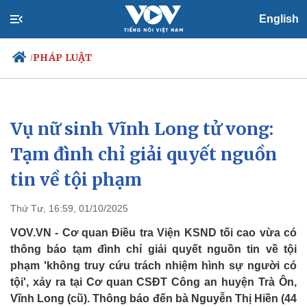
English
PHÁP LUẬT
/
Vụ nữ sinh Vĩnh Long tử vong:
Chính trị
Xã hội
Đảng
Tin 24h
Tạm đình chỉ giải quyết nguồn
Tổ chức nhân sự
Dự báo thời tiết
tin về tội phạm
Quốc hội
Giáo dục
Nhận diện sự thật
Dấu ấn VOV
Việc làm
Thứ Tư, 16:59, 01/10/2025
Biển đảo
VOV.VN - Cơ quan Điều tra Viện KSND tối cao vừa có
thông báo tạm đình chỉ giải quyết nguồn tin về tội
phạm 'không truy cứu trách nhiệm hình sự người có
tội', xảy ra tại Cơ quan CSĐT Công an huyện Trà Ôn,
Vĩnh Long (cũ). Thông báo đến bà Nguyễn Thị Hiền (44