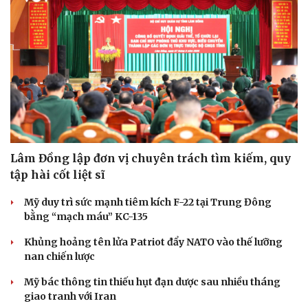
Lâm Đồng lập đơn vị chuyên trách tìm kiếm, quy
tập hài cốt liệt sĩ
Mỹ duy trì sức mạnh tiêm kích F-22 tại Trung Đông
Văn hóa
Giải trí
bằng “mạch máu” KC-135
Sân khấu - Điện ảnh
Nghệ sĩ
Văn học
Thời trang
Khủng hoảng tên lửa Patriot đẩy NATO vào thế lưỡng
Âm nhạc
Sao Việt
nan chiến lược
Di sản
Mỹ bác thông tin thiếu hụt đạn dược sau nhiều tháng
giao tranh với Iran