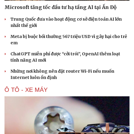
Microsoft tăng tốc đầu tư hạ tầng AI tại Ấn Độ
Trung Quốc đưa vào hoạt động cơ sở điện toán AI lớn
nhất thế giới
Meta bị buộc bồi thường 567 triệu USD vì gây hại cho trẻ
em
ChatGPT miễn phí được “cởi trói”, OpenAI thêm loạt
tính năng AI mới
Những nơi không nên đặt router Wi-Fi nếu muốn
Internet luôn ổn định
Ô TÔ - XE MÁY
Du lịch
Podcast
Tư vấn
Câu chuyện thời sự
Săn Tour
Đọc truyện đêm khuya
check-in
Cửa sổ tình yêu
Kể chuyện cho bé