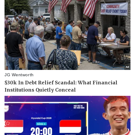
Thể thao
Ô tô - Xe máy
Bóng đá
Ô tô
Lịch thi đấu bóng đá
Xe máy
Thế giới thể thao
Tư vấn
eSports
Hậu trường