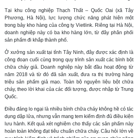
Tại khu công nghiệp Thạch Thất – Quốc Oai (xã Tây
Phương, Hà Nội), lực lượng chức năng phát hiện một
trong bảy kho hàng của công ty Vietlink. Riêng tại Hà Nội,
doanh nghiệp này có ba kho hàng lớn, từ đây phân phối
sản phẩm đi khắp thành phố.
Ở xưởng sản xuất tại tỉnh Tây Ninh, đây được xác định là
công đoạn cuối cùng trong quy trình sản xuất các bình bột
chữa cháy giả. Doanh nghiệp này bắt đầu hoạt động từ
năm 2018 và từ đó đã sản xuất, đưa ra thị trường hàng
triệu sản phẩm giả mạo. Toàn bộ nguyên liệu bột chữa
cháy, theo lời khai của các đối tượng, được nhập từ Trung
Quốc.
Kinh tế
Thị trường
Điều đáng lo ngại là nhiều bình chữa cháy không hề có tác
Bất động sản
Giá vàng
dụng dập lửa, nhưng vẫn mang tem kiểm định đủ điều kiện
Khởi nghiệp
Tiêu dùng
lưu hành. Kết quả xét nghiệm cho thấy các sản phẩm này
Tỷ giá
hoàn toàn không đạt tiêu chuẩn chữa cháy. Câu hỏi lớn về
Chứng khoán