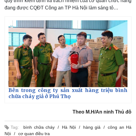
quy trình kiểm định và trách nhiệm của cơ quan chức năng
Giá cà phê
đang được CQĐT Công an TP Hà Nội làm sáng tỏ…
Bên trong công ty sản xuất hàng triệu bình
chữa cháy giả ở Phú Thọ
Theo M.H/An ninh Thủ đô
Tag:
bình chữa cháy
Hà Nội
hàng giả
công an Hà
Nội
cơ quan điều tra