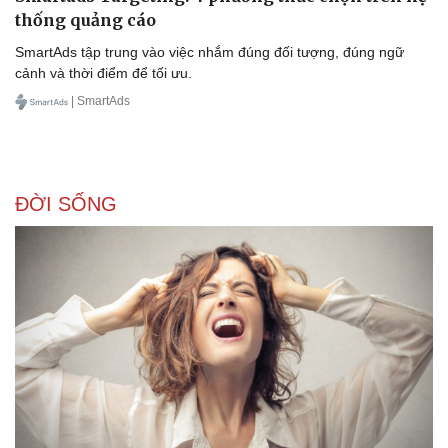
thống quảng cáo
SmartAds tập trung vào việc nhắm đúng đối tượng, đúng ngữ
cảnh và thời điểm để tối ưu.
| SmartAds
Sức khỏe
Đời sống
Dinh dưỡng - món ngon
Nhà đẹp
Cây thuốc
Blog
ĐỜI SỐNG
Sản phụ khoa
Tình yêu - Gia đình
Nhi khoa
Nam khoa
Làm đẹp - giảm cân
Phòng mạch online
Ăn sạch sống khỏe