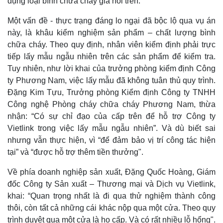
dụng loại bình chữa cháy giả nói trên.
Một vấn đề - thực trạng đáng lo ngại đã bộc lộ qua vụ án
này, là khâu kiểm nghiệm sản phẩm – chất lượng bình
chữa cháy. Theo quy định, nhân viên kiểm định phải trực
tiếp lấy mẫu ngẫu nhiên trên các sản phẩm để kiểm tra.
Tuy nhiên, như lời khai của trưởng phòng kiểm định Công
ty Phương Nam, việc lấy mẫu đã không tuân thủ quy trình.
Đặng Kim Tựu, Trưởng phòng Kiểm định Công ty TNHH
Công nghệ Phòng cháy chữa cháy Phương Nam, thừa
nhận: “Có sự chỉ đạo của cấp trên để hỗ trợ Công ty
Vietlink trong việc lấy mẫu ngẫu nhiên”. Và dù biết sai
nhưng vẫn thực hiện, vì “để đảm bảo vị trí công tác hiện
tại” và “được hỗ trợ thêm tiền thưởng".
Về phía doanh nghiệp sản xuất, Đặng Quốc Hoàng, Giám
đốc Công ty Sản xuất – Thương mại và Dịch vụ Vietlink,
khai: “Quan trọng nhất là đi qua thử nghiệm thành công
thôi, còn tất cả những cái khác nộp qua một cửa. Theo quy
trình duyệt qua một cửa là họ cấp. Và có rất nhiều lỗ hổng".