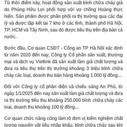
Từ thời điểm này, hoạt động sản xuất bình chữa cháy giả
do Phùng Hữu Lợi phối hợp với vợ chồng Hoàng thực
hiện. Sản phẩm được phân phối ra thị trường qua các đại
lý và được tập kết tại 7 kho ở các tỉnh, thành phố Hà Nội,
TP. HCM và Tây Ninh, sau đó được tiêu thụ trên địa bàn cả
nước.
Bước đầu, Cơ quan CSĐT - Công an TP Hà Nội xác định
từ năm 2020 đến nay, Công ty Cổ phần sản xuất, thương
mại và dịch vụ Vietlink đã sản xuất làm giả chất lượng và
đưa ra tiêu thụ trên thị trường khoảng 3 triệu bình chữa
cháy các loại, doanh thu bán hàng khoảng 1.000 tỷ đồng...
Thế giới
Multimedia
Đối với Công ty cổ phần điện và chiếu sáng An Phú, từ
Quan sát
Video
ngày 1/1/2025 đến nay sản xuất làm giả chất lượng và đưa
Cuộc sống đó đây
Ảnh
ra thị trường tiêu thụ khoảng 250.000 bình chữa cháy các
Hồ sơ
E-Magazine
loại, doanh thu khoảng 100 tỷ đồng...
Infographic
Cơ quan chức năng cũng làm rõ đơn vị kiểm nghiệm chất
lượng nguyên vật liệu nhập khẩu, bình chữa cháy sau khi