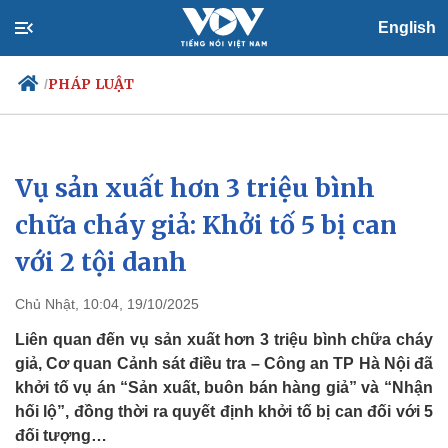
English
PHÁP LUẬT
/
Vụ sản xuất hơn 3 triệu bình
Chính trị
Xã hội
Đảng
Tin 24h
chữa cháy giả: Khởi tố 5 bị can
Tổ chức nhân sự
Dự báo thời tiết
với 2 tội danh
Quốc hội
Giáo dục
Nhận diện sự thật
Dấu ấn VOV
Việc làm
Chủ Nhật, 10:04, 19/10/2025
Biển đảo
Liên quan đến vụ sản xuất hơn 3 triệu bình chữa cháy
giả, Cơ quan Cảnh sát điều tra – Công an TP Hà Nội đã
khởi tố vụ án “Sản xuất, buôn bán hàng giả” và “Nhận
hối lộ”, đồng thời ra quyết định khởi tố bị can đối với 5
đối tượng…