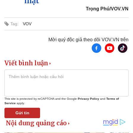
mặt
Tin nóng
Việt Nam
Trọng Phú/VOV.VN
Tư vấn luật
Phân tích
Tag:
VOV
Mời quý độc giả theo dõi VOV.VN trên
Viết bình luận
This site is protected by reCAPTCHA and the Google
Privacy Policy
and
Terms of
Service
apply.
Gửi tin