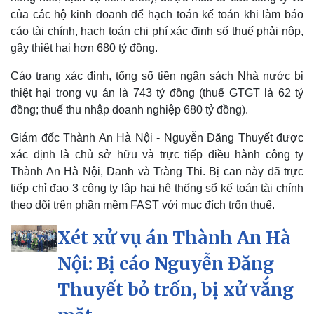
của các hộ kinh doanh để hạch toán kế toán khi làm báo
cáo tài chính, hạch toán chi phí xác định số thuế phải nộp,
gây thiệt hại hơn 680 tỷ đồng.
Cáo trạng xác định, tổng số tiền ngân sách Nhà nước bị
thiệt hại trong vụ án là 743 tỷ đồng (thuế GTGT là 62 tỷ
đồng; thuế thu nhập doanh nghiệp 680 tỷ đồng).
Giám đốc Thành An Hà Nội - Nguyễn Đăng Thuyết được
xác định là chủ sở hữu và trực tiếp điều hành công ty
Thành An Hà Nội, Danh và Tràng Thi. Bị can này đã trực
tiếp chỉ đạo 3 công ty lập hai hệ thống sổ kế toán tài chính
theo dõi trên phần mềm FAST với mục đích trốn thuế.
Xét xử vụ án Thành An Hà
Nội: Bị cáo Nguyễn Đăng
Thuyết bỏ trốn, bị xử vắng
Pháp luật
Quân sự - Quốc phòng
Vụ án
Vũ khí