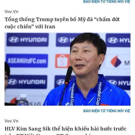
Sức khỏe
Đời sống
Dinh dưỡng - món ngon
Nhà đẹp
Cây thuốc
Blog
Sản phụ khoa
Tình yêu - Gia đình
Nhi khoa
Nam khoa
Làm đẹp - giảm cân
Phòng mạch online
Ăn sạch sống khỏe