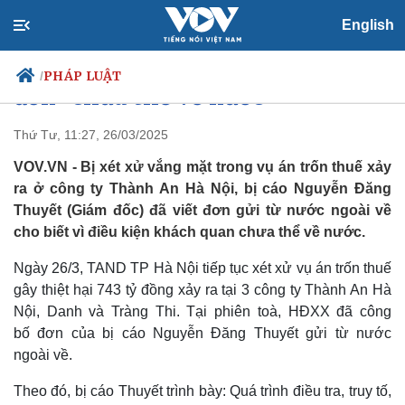
Xét xử vụ Thành An Hà Nội: Bị
English
cáo Nguyễn Đăng Thuyết viết
PHÁP LUẬT
/
đơn "chưa thể về nước"
Thứ Tư, 11:27, 26/03/2025
VOV.VN - Bị xét xử vắng mặt trong vụ án trốn thuế xảy
Chính trị
Xã hội
ra ở công ty Thành An Hà Nội, bị cáo Nguyễn Đăng
Đảng
Tin 24h
Thuyết (Giám đốc) đã viết đơn gửi từ nước ngoài về
Tổ chức nhân sự
Dự báo thời tiết
cho biết vì điều kiện khách quan chưa thể về nước.
Quốc hội
Giáo dục
Nhận diện sự thật
Dấu ấn VOV
Ngày 26/3, TAND TP Hà Nội tiếp tục xét xử vụ án trốn thuế
Việc làm
gây thiệt hại 743 tỷ đồng xảy ra tại 3 công ty Thành An Hà
Biển đảo
Nội, Danh và Tràng Thi. Tại phiên toà, HĐXX đã công
bố đơn của bị cáo Nguyễn Đăng Thuyết gửi từ nước
ngoài về.
Theo đó, bị cáo Thuyết trình bày: Quá trình điều tra, truy tố,