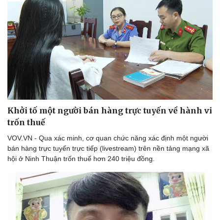
Du lịch
Podcast
Tư vấn
Câu chuyện thời sự
Săn Tour
Đọc truyện đêm khuya
Khởi tố một người bán hàng trực tuyến về hành vi
check-in
Cửa sổ tình yêu
trốn thuế
Kể chuyện cho bé
VOV.VN - Qua xác minh, cơ quan chức năng xác định một người
Hạt giống tâm hồn
bán hàng trực tuyến trực tiếp (livestream) trên nền tảng mạng xã
hội ở Ninh Thuận trốn thuế hơn 240 triệu đồng.