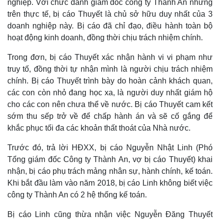
nghiệp. Với chức danh giám đốc công ty Thành An nhưng
Quan sát
Video
trên thực tế, bị cáo Thuyết là chủ sở hữu duy nhất của 3
Cuộc sống đó đây
Ảnh
doanh nghiệp này. Bị cáo đã chỉ đạo, điều hành toàn bộ
Hồ sơ
E-Magazine
Infographic
hoạt động kinh doanh, đồng thời chịu trách nhiệm chính.
Trong đơn, bị cáo Thuyết xác nhận hành vi vi phạm như
truy tố, đồng thời tự nhận mình là người chịu trách nhiệm
chính. Bị cáo Thuyết trình bày do hoàn cảnh khách quan,
các con còn nhỏ đang học xa, là người duy nhất giám hộ
cho các con nên chưa thể về nước. Bị cáo Thuyết cam kết
sớm thu sếp trở về để chấp hành án và sẽ cố gắng để
khắc phục tối đa các khoản thất thoát của Nhà nước.
Trước đó, trả lời HĐXX, bị cáo Nguyễn Nhật Linh (Phó
Tổng giám đốc Công ty Thành An, vợ bị cáo Thuyết) khai
nhận, bị cáo phụ trách mảng nhân sự, hành chính, kế toán.
Khi bắt đầu làm vào năm 2018, bị cáo Linh không biết việc
công ty Thành An có 2 hệ thống kế toán.
Bị cáo Linh cũng thừa nhận việc Nguyễn Đăng Thuyết