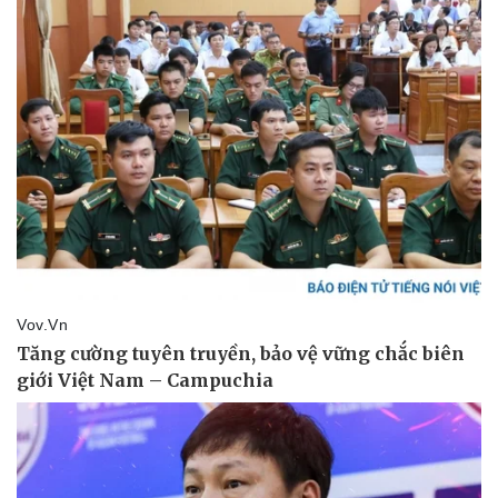
Thể thao
Ô tô - Xe máy
Bóng đá
Ô tô
Lịch thi đấu bóng đá
Xe máy
Thế giới thể thao
Tư vấn
eSports
Hậu trường