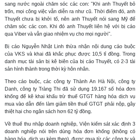
sang nước ngoài chăm sóc các con: "Khi anh Thuyết bỏ
trốn, mọi công việc vẫn diễn ra như cũ. Thời điểm đó, anh
Thuyết chưa bị khởi tố, nên anh Thuyết nói sang Mỹ để
chăm sóc các con. Khi đó anh Thuyết liên hệ với bị cáo
qua Viber và vẫn giao nhiệm vụ cho mọi người".
Bị cáo Nguyễn Nhật Linh thừa nhận nội dung cáo buộc
của VKS và khai đã khắc phục được 10,5 tỉ đồng. Trong
Kinh tế
Thị trường
danh mục tài sản bị kê biên của bị cáo Thuyết, có 2-3 tài
Bất động sản
Giá vàng
sản hình thành trong thời kỳ hôn nhân.
Khởi nghiệp
Tiêu dùng
Tỷ giá
Theo cáo buộc, các công ty Thành An Hà Nội, công ty
Chứng khoán
Danh, công ty Tràng Thi đã sử dụng 19.167 số hóa đơn
Giá cà phê
khống để kê khai khấu trừ thuế GTGT hàng hóa dịch vụ
mua vào dẫn đến làm giảm tiền thuế GTGT phải nộp, gây
thiệt hại cho ngân sách hơn 62 tỷ đồng.
Về thuế thu nhập doanh nghiệp, Viện kiểm sát xác định 3
doanh nghiệp nói trên dùng hóa đơn khống (không có
hàng hóa, dịch vụ kèm theo), được mua từ các công ty và