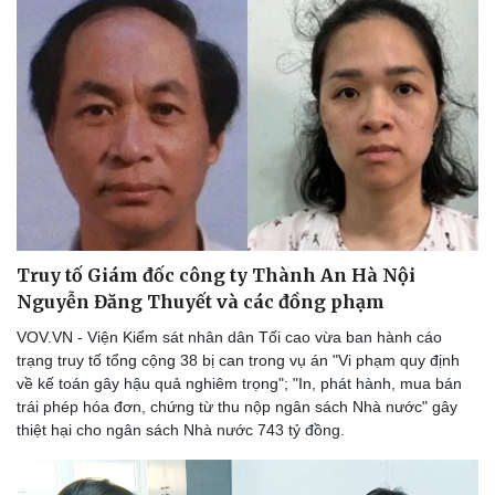
Văn học
Thời trang
Âm nhạc
Sao Việt
Di sản
Truy tố Giám đốc công ty Thành An Hà Nội
Nguyễn Đăng Thuyết và các đồng phạm
VOV.VN - Viện Kiểm sát nhân dân Tối cao vừa ban hành cáo
trạng truy tố tổng cộng 38 bị can trong vụ án "Vi phạm quy định
về kế toán gây hậu quả nghiêm trọng"; "In, phát hành, mua bán
trái phép hóa đơn, chứng từ thu nộp ngân sách Nhà nước" gây
thiệt hại cho ngân sách Nhà nước 743 tỷ đồng.