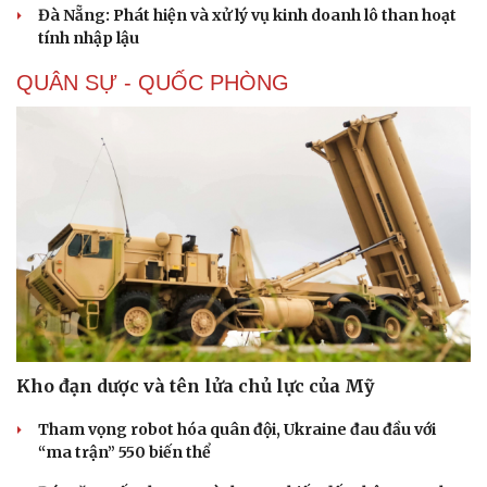
Đà Nẵng: Phát hiện và xử lý vụ kinh doanh lô than hoạt
tính nhập lậu
QUÂN SỰ - QUỐC PHÒNG
Sức khỏe
Đời sống
Kho đạn dược và tên lửa chủ lực của Mỹ
Dinh dưỡng - món ngon
Nhà đẹp
Cây thuốc
Blog
Tham vọng robot hóa quân đội, Ukraine đau đầu với
Sản phụ khoa
Tình yêu - Gia đình
“ma trận” 550 biến thể
Nhi khoa