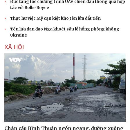
Đức tăng tốc chương trình UAV chiến đấu thông qua hợp
Nam khoa
tác với Rolls-Royce
Làm đẹp - giảm cân
Phòng mạch online
Thực hư việc Mỹ cạn kiệt kho tên lửa đắt tiền
Ăn sạch sống khỏe
Tên lửa đạn đạo Nga khoét sâu lỗ hổng phòng không
Ukraine
XÃ HỘI
Chân cầu Bình Thuận ngổn ngang, đường xuống