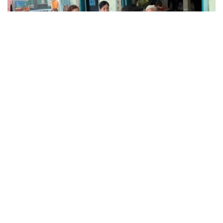
Truy tố tài xế xe tải vụ nữ sinh tử vong ở Vĩnh
Long
Đối tượng điều hành tổ chức phản động núp bóng tôn
giáo lĩnh án 7 năm 6 tháng tù
Vụ gian lận thi tại Tuyên Quang: Khởi tố thêm 2 người,
nâng tổng số lên 29 bị can
Đoàn Bảo Châu bị phạt 7 năm tù về hành vi tuyên truyền
chống Nhà nước
Truy tố Mr Pips, Shark Bình trong vụ án lừa đảo 1.600 tỷ
đồng