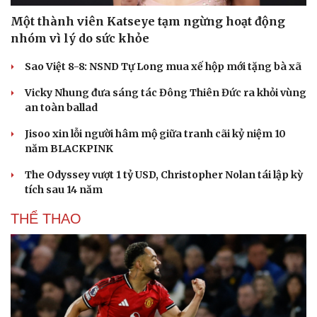
Du lịch
Podcast
Một thành viên Katseye tạm ngừng hoạt động
Tư vấn
Câu chuyện thời sự
nhóm vì lý do sức khỏe
Săn Tour
Đọc truyện đêm khuya
check-in
Cửa sổ tình yêu
Sao Việt 8-8: NSND Tự Long mua xế hộp mới tặng bà xã
Kể chuyện cho bé
Hạt giống tâm hồn
Vicky Nhung đưa sáng tác Đông Thiên Đức ra khỏi vùng
an toàn ballad
Jisoo xin lỗi người hâm mộ giữa tranh cãi kỷ niệm 10
năm BLACKPINK
The Odyssey vượt 1 tỷ USD, Christopher Nolan tái lập kỳ
tích sau 14 năm
THỂ THAO