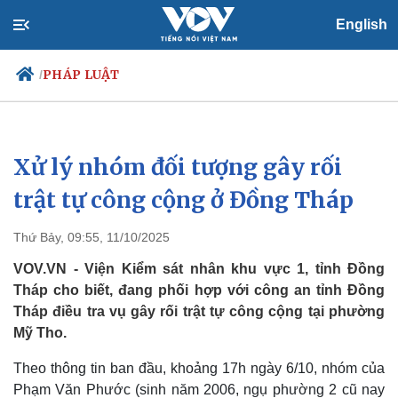
English
PHÁP LUẬT
/
Xử lý nhóm đối tượng gây rối
Chính trị
Xã hội
Đảng
Tin 24h
trật tự công cộng ở Đồng Tháp
Tổ chức nhân sự
Dự báo thời tiết
Quốc hội
Giáo dục
Thứ Bảy, 09:55, 11/10/2025
Nhận diện sự thật
Dấu ấn VOV
Việc làm
VOV.VN - Viện Kiểm sát nhân khu vực 1, tỉnh Đồng
Biển đảo
Tháp cho biết, đang phối hợp với công an tỉnh Đồng
Tháp điều tra vụ gây rối trật tự công cộng tại phường
Mỹ Tho.
Theo thông tin ban đầu, khoảng 17h ngày 6/10, nhóm của
Phạm Văn Phước (sinh năm 2006, ngụ phường 2 cũ nay