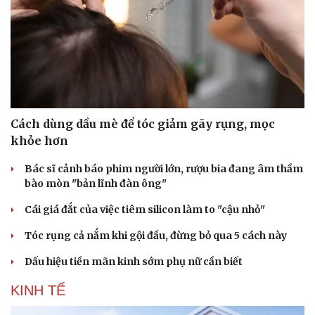
Cách dùng dầu mè để tóc giảm gãy rụng, mọc
khỏe hơn
Bác sĩ cảnh báo phim người lớn, rượu bia đang âm thầm
bào mòn "bản lĩnh đàn ông"
Cái giá đắt của việc tiêm silicon làm to "cậu nhỏ"
Tóc rụng cả nắm khi gội đầu, đừng bỏ qua 5 cách này
Dấu hiệu tiền mãn kinh sớm phụ nữ cần biết
KINH TẾ