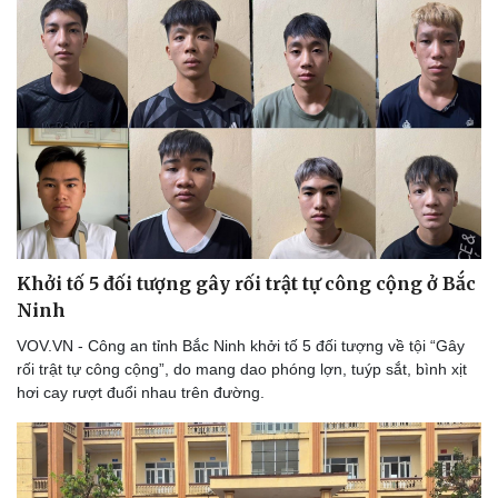
Khởi tố 5 đối tượng gây rối trật tự công cộng ở Bắc
Ninh
Thể thao
Ô tô - Xe máy
VOV.VN - Công an tỉnh Bắc Ninh khởi tố 5 đối tượng về tội “Gây
Bóng đá
Ô tô
rối trật tự công cộng”, do mang dao phóng lợn, tuýp sắt, bình xịt
Lịch thi đấu bóng đá
Xe máy
hơi cay rượt đuổi nhau trên đường.
Thế giới thể thao
Tư vấn
eSports
Hậu trường