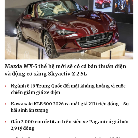
Sân khấu - Điện ảnh
Nghệ sĩ
Văn học
Thời trang
Âm nhạc
Sao Việt
Di sản
Mazda MX-5 thế hệ mới sẽ có cả bản thuần điện
và động cơ xăng Skyactiv-Z 2.5L
Ngành ô tô Trung Quốc đối mặt khủng hoảng vì cuộc
chiến giảm giá xe điện
Kawasaki KLE 500 2026 ra mắt giá 211 triệu đồng - Sự
hồi sinh ấn tượng
Gần 2.000 con ốc titan trên siêu xe Pagani có giá hơn
2,9 tỷ đồng