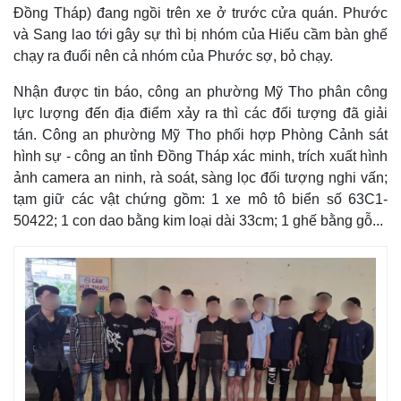
Đồng Tháp) đang ngồi trên xe ở trước cửa quán. Phước
và Sang lao tới gây sự thì bị nhóm của Hiếu cầm bàn ghế
chạy ra đuổi nên cả nhóm của Phước sợ, bỏ chạy.
Nhận được tin báo, công an phường Mỹ Tho phân công
lực lượng đến địa điểm xảy ra thì các đối tượng đã giải
tán. Công an phường Mỹ Tho phối hợp Phòng Cảnh sát
hình sự - công an tỉnh Đồng Tháp xác minh, trích xuất hình
ảnh camera an ninh, rà soát, sàng lọc đối tượng nghi vấn;
tạm giữ các vật chứng gồm: 1 xe mô tô biển số 63C1-
50422; 1 con dao bằng kim loại dài 33cm; 1 ghế bằng gỗ...
Thế giới
Multimedia
Quan sát
Video
Cuộc sống đó đây
Ảnh
Hồ sơ
E-Magazine
Infographic