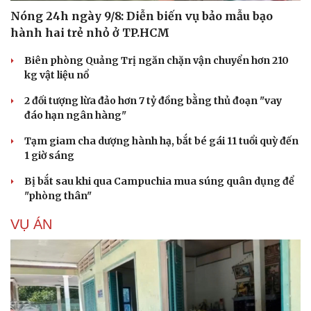
Nóng 24h ngày 9/8: Diễn biến vụ bảo mẫu bạo
hành hai trẻ nhỏ ở TP.HCM
Biên phòng Quảng Trị ngăn chặn vận chuyển hơn 210
kg vật liệu nổ
2 đối tượng lừa đảo hơn 7 tỷ đồng bằng thủ đoạn "vay
đáo hạn ngân hàng"
Tạm giam cha dượng hành hạ, bắt bé gái 11 tuổi quỳ đến
1 giờ sáng
Bị bắt sau khi qua Campuchia mua súng quân dụng để
"phòng thân"
VỤ ÁN