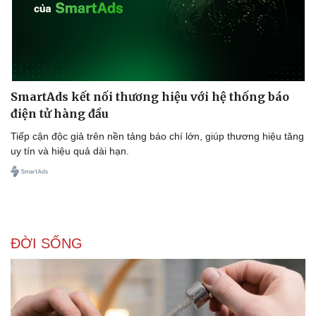
SmartAds kết nối thương hiệu với hệ thống báo
điện tử hàng đầu
Tiếp cận độc giả trên nền tảng báo chí lớn, giúp thương hiệu tăng
uy tín và hiệu quả dài hạn.
Doanh nghiệp
Công nghệ
ĐỜI SỐNG
Thông tin doanh nghiệp
Sành điệu
Doanh nghiệp 24h
Tin Công nghệ
Doanh nhân
Trải nghiệm
Vì cộng đồng
Chuyển đổi số