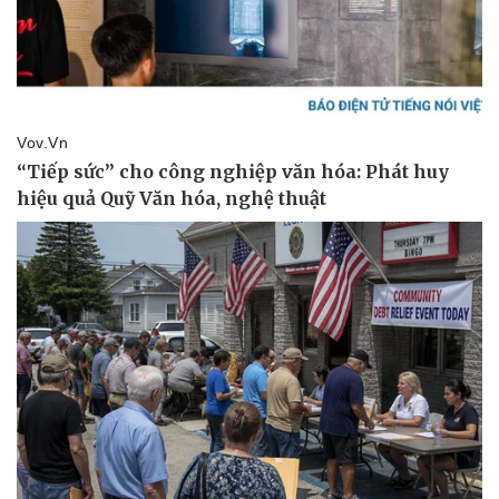
Pháp luật
Quân sự - Quốc phòng
Vụ án
Vũ khí
Tin nóng
Việt Nam
Tư vấn luật
Phân tích