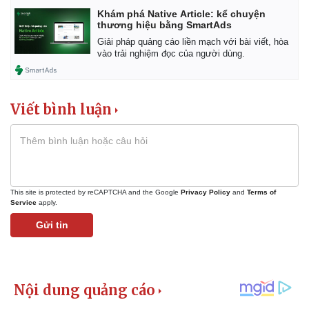
Khám phá Native Article: kể chuyện
thương hiệu bằng SmartAds
Giải pháp quảng cáo liền mạch với bài viết, hòa
vào trải nghiệm đọc của người dùng.
Viết bình luận
Kinh tế
Thị trường
This site is protected by reCAPTCHA and the Google
Privacy Policy
and
Terms of
Bất động sản
Giá vàng
Service
apply.
Khởi nghiệp
Tiêu dùng
Gửi tin
Tỷ giá
Chứng khoán
Giá cà phê