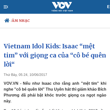
E
ÂM NHẠC
/
Vietnam Idol Kids: Isaac “mệt
Chính trị
Xã hội
Đảng
Tin 24h
tim” với giọng ca của “cô bé quên
Tổ chức nhân sự
Dự báo thời tiết
lời“
Quốc hội
Giáo dục
Nhận diện sự thật
Dấu ấn VOV
Việc làm
Thứ Bảy, 05:24, 10/06/2017
Biển đảo
VOV.VN - Nếu như Isaac cho rằng anh "mệt tim" khi
nghe "cô bé quên lời" Thu Uyên hát thì giám khảo Bích
Phương đã phải bật khóc trước giọng ca ngọt ngào
này.