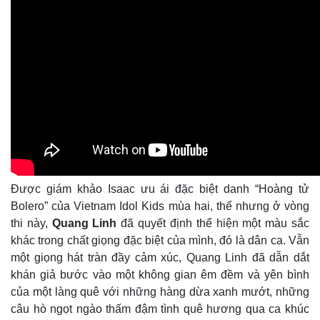
Vụ án
Vũ khí
Tin nóng
Việt Nam
Tư vấn luật
Phân tích
Được giám khảo Isaac ưu ái đặc biệt danh “Hoàng tử
Bolero” của Vietnam Idol Kids mùa hai, thế nhưng ở vòng
thi này,
Quang Linh
đã quyết định thể hiện một màu sắc
khác trong chất giọng đặc biệt của mình, đó là dân ca. Vẫn
một giọng hát tràn đầy cảm xúc, Quang Linh đã dẫn dắt
khán giả bước vào một không gian êm đềm và yên bình
của một làng quê với những hàng dừa xanh mướt, những
câu hò ngọt ngào thấm đậm tình quê hương qua ca khúc