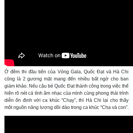
Ở đêm thi đầu tiên của Vòng Gala, Quốc Đạt và Hà Chi
cũng là 2 gương mặt mang đến nhiều bất ngờ cho ban
giám khảo. Nếu cậu bé Quốc Đạt thành công trong việc thể
hiện rõ nét cá tính âm nhạc của mình cùng phong thái trình
diễn ổn định với ca khúc “Chạy”, thì Hà Chi lại cho thấy
một nguồn năng lượng dồi dào trong ca khúc “Cha và con”.