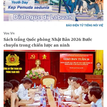
Văn hóa
Giải trí
Sân khấu - Điện ảnh
Nghệ sĩ
Văn học
Thời trang
Âm nhạc
Sao Việt
Di sản