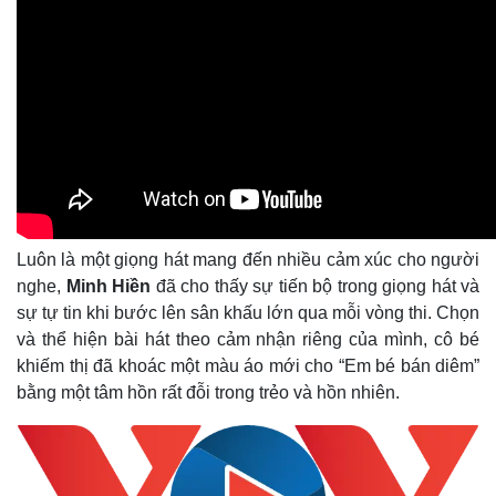
Giá cà phê
Luôn là một giọng hát mang đến nhiều cảm xúc cho người
nghe,
Minh Hiền
đã cho thấy sự tiến bộ trong giọng hát và
sự tự tin khi bước lên sân khấu lớn qua mỗi vòng thi. Chọn
và thể hiện bài hát theo cảm nhận riêng của mình, cô bé
khiếm thị đã khoác một màu áo mới cho “Em bé bán diêm”
bằng một tâm hồn rất đỗi trong trẻo và hồn nhiên.