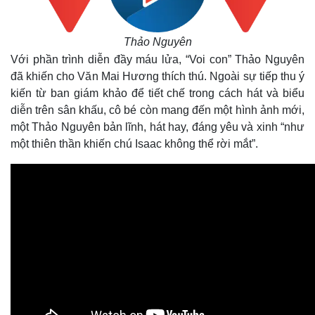
Thảo Nguyên
Với phần trình diễn đầy máu lửa, “Voi con” Thảo Nguyên
đã khiến cho Văn Mai Hương thích thú. Ngoài sự tiếp thu ý
kiến từ ban giám khảo để tiết chế trong cách hát và biểu
diễn trên sân khấu, cô bé còn mang đến một hình ảnh mới,
một Thảo Nguyên bản lĩnh, hát hay, đáng yêu và xinh “như
một thiên thần khiến chú Isaac không thể rời mắt”.