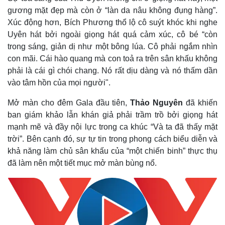
gương mặt đẹp mà còn ở “làn da nâu không đụng hàng”.
Xúc động hơn, Bích Phương thổ lộ cô suýt khóc khi nghe
Uyên hát bởi ngoài giọng hát quá cảm xúc, cô bé “còn
trong sáng, giản dị như một bông lúa. Cô phải ngắm nhìn
con mãi. Cái hào quang mà con toả ra trên sân khấu không
phải là cái gì chói chang. Nó rất dịu dàng và nó thấm dần
vào tâm hồn của mọi người".
Mở màn cho đêm Gala đầu tiên,
Thảo Nguyên
đã khiến
ban giám khảo lẫn khán giả phải trầm trồ bởi giọng hát
mạnh mẽ và đầy nội lực trong ca khúc “Và ta đã thấy mặt
trời”. Bên cạnh đó, sự tự tin trong phong cách biểu diễn và
khả năng làm chủ sân khấu của “một chiến binh” thực thụ
đã làm nên một tiết mục mở màn bùng nổ.