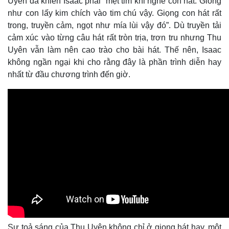
Uyên đã khiến Isaac phải “mệt tim khi nghe con hát. Giống
như con lấy kim chích vào tim chú vậy. Giọng con hát rất
trong, truyền cảm, ngọt như mía lùi vậy đó”. Dù truyền tải
cảm xúc vào từng câu hát rất tròn trịa, trơn tru nhưng Thu
Uyên vẫn làm nên cao trào cho bài hát. Thế nên, Isaac
không ngần ngại khi cho rằng đây là phần trình diễn hay
nhất từ đầu chương trình đến giờ.
Thế giới
Multimedia
Quan sát
Video
Cuộc sống đó đây
Ảnh
Hồ sơ
E-Magazine
Infographic
Sự toả sáng của Thu Uyên không chỉ ở giọng hát hay, một