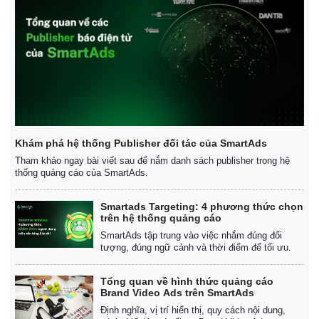
Sức khỏe
Đời sống
Dinh dưỡng - món ngon
Nhà đẹp
Cây thuốc
Blog
Khám phá hệ thống Publisher đối tác của SmartAds
Sản phụ khoa
Tình yêu - Gia đình
Tham khảo ngay bài viết sau để nắm danh sách publisher trong hệ
Nhi khoa
thống quảng cáo của SmartAds.
Nam khoa
Làm đẹp - giảm cân
Smartads Targeting: 4 phương thức chọn
Phòng mạch online
trên hệ thống quảng cáo
Ăn sạch sống khỏe
SmartAds tập trung vào việc nhắm đúng đối
tượng, đúng ngữ cảnh và thời điểm để tối ưu.
Tổng quan về hình thức quảng cáo
Brand Video Ads trên SmartAds
Định nghĩa, vị trí hiển thị, quy cách nội dung,