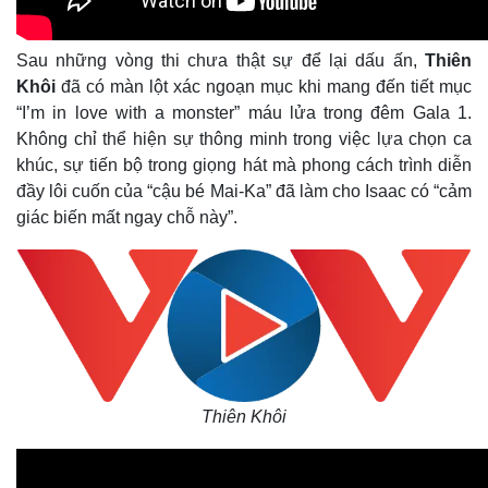
Sau những vòng thi chưa thật sự để lại dấu ấn,
Thiên
Khôi
đã có màn lột xác ngoạn mục khi mang đến tiết mục
“I’m in love with a monster” máu lửa trong đêm Gala 1.
Không chỉ thể hiện sự thông minh trong việc lựa chọn ca
khúc, sự tiến bộ trong giọng hát mà phong cách trình diễn
đầy lôi cuốn của “cậu bé Mai-Ka” đã làm cho Isaac có “cảm
giác biến mất ngay chỗ này”.
Kinh tế
Thị trường
Bất động sản
Giá vàng
Thiên Khôi
Khởi nghiệp
Tiêu dùng
Tỷ giá
Chứng khoán