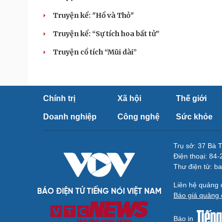
Truyện kể: "Hổ và Thỏ"
Truyện kể: “Sự tích hoa bất tử”
Truyện cổ tích “Mũi dài”
Chính trị
Xã hội
Thế giới
Doanh nghiệp
Công nghệ
Sức khỏe
Trụ sở: 37 Bà 
Điện thoại: 84
Thư điện tử: b
Liên hệ quảng
BÁO ĐIỆN TỬ TIẾNG NÓI VIỆT NAM
Báo giá quảng 
Báo in