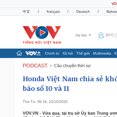
VO
中文
/
français
/
Deutsch
/
Bahas
33°C
Hà Nội
Chính trị
Xã hội
Thế giới
Multimedia
K
Chính trị
Xã hội
PODCAST
Câu chuyện thời sự
Đảng
Tin 24h
Tổ chức nhân sự
Dự báo thời tiết
Honda Việt Nam chia sẻ kh
Quốc hội
Giáo dục
bão số 10 và 11
Nhận diện sự thật
Dấu ấn VOV
Việc làm
Biển đảo
Thứ Tư, 06:16, 22/10/2025
Pháp luật
Quân sự - Quốc phòng
VOV.VN - Vừa qua, tại trụ sở Ủy ban Trung ươ
Vụ án
Vũ khí