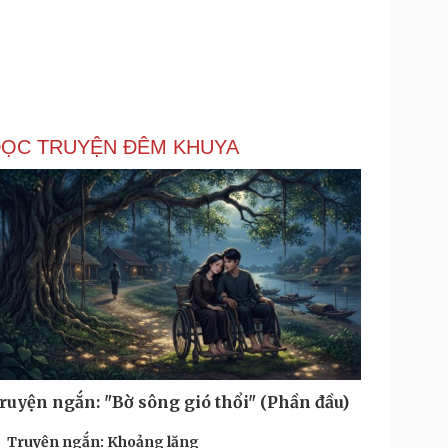
ỌC TRUYỆN ĐÊM KHUYA
ruyện ngắn: "Bờ sông gió thổi" (Phần đầu)
Truyện ngắn: Khoảng lặng