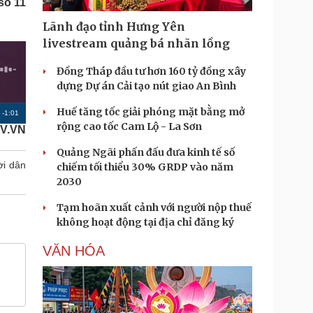
số 11
Doanh nghiệp 24h
Tin Công nghệ
Doanh nhân
Trải nghiệm
Lãnh đạo tỉnh Hưng Yên
ì cộng đồng
Chuyển đổi số
livestream quảng bá nhãn lồng
Đồng Tháp đầu tư hơn 160 tỷ đồng xây
u lịch
Podcast
dựng Dự án Cải tạo nút giao An Bình
Tư vấn
Câu chuyện thời sự
Săn Tour
Đọc truyện đêm khuya
Huế tăng tốc giải phóng mặt bằng mở
R
-
1:01
heck-in
Cửa sổ tình yêu
rộng cao tốc Cam Lộ - La Sơn
V.VN
e
Kể chuyện cho bé
Quảng Ngãi phấn đấu đưa kinh tế số
Hạt giống tâm hồn
m
ời dân
chiếm tối thiểu 30% GRDP vào năm
a
2030
i
Tạm hoãn xuất cảnh với người nộp thuế
n
không hoạt động tại địa chỉ đăng ký
i
VĂN HÓA
n
g
T