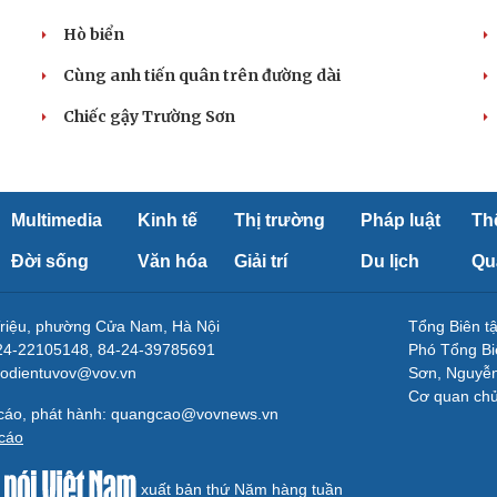
Hò biển
Cùng anh tiến quân trên đường dài
Chiếc gậy Trường Sơn
Multimedia
Kinh tế
Thị trường
Pháp luật
Th
Đời sống
Văn hóa
Giải trí
Du lịch
Qu
Triệu, phường Cửa Nam, Hà Nội
Tổng Biên 
-24-22105148, 84-24-39785691
Phó Tổng Bi
aodientuvov@vov.vn
Sơn, Nguyễn
Cơ quan ch
 cáo, phát hành: quangcao@vovnews.vn
cáo
xuất bản thứ Năm hàng tuần