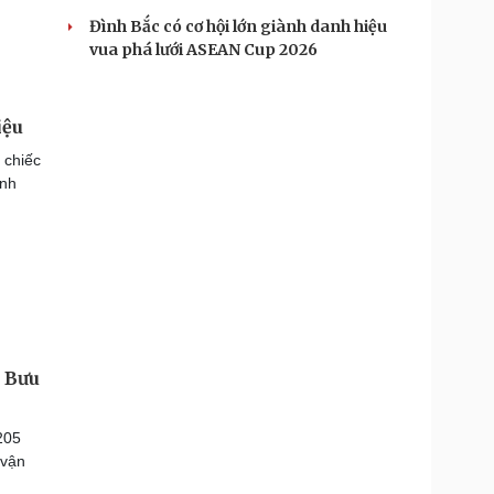
Đình Bắc có cơ hội lớn giành danh hiệu
vua phá lưới ASEAN Cup 2026
iệu
 chiếc
ành
 Bưu
205
 vận