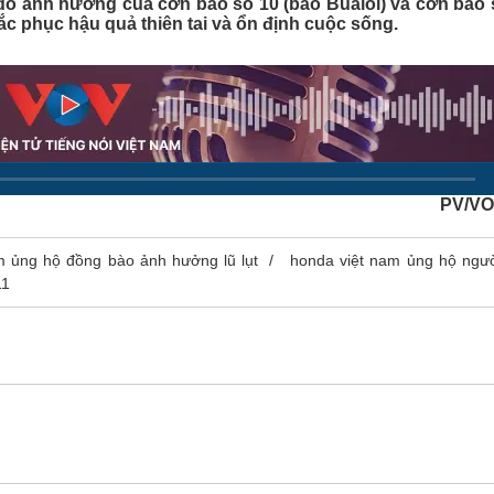
i do ảnh hưởng của cơn bão số 10 (bão Bualoi) và cơn bão 
Lịch thi đấu bóng đá
Xe máy
c phục hậu quả thiên tai và ổn định cuộc sống.
Thế giới thể thao
Tư vấn
eSports
V
Hậu trường
Văn hóa
Giải trí
D
Sân khấu - Điện ảnh
Nghệ sĩ
Văn học
Thời trang
Âm nhạc
Sao Việt
c
PV/VO
Di sản
m ủng hộ đồng bào ảnh hưởng lũ lụt
honda việt nam ủng hộ ngư
11