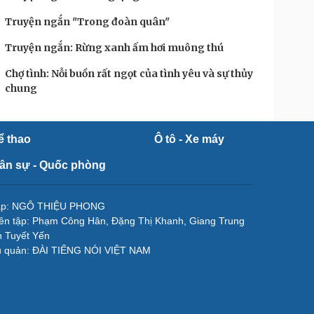
Truyện ngắn "Trong đoàn quân"
Truyện ngắn: Rừng xanh ấm hơi muông thú
Chợ tình: Nỗi buồn rất ngọt của tình yêu và sự thủy
chung
ể thao
Ô tô - Xe máy
ân sự - Quốc phòng
tập: NGÔ THIỆU PHONG
ên tập: Phạm Công Hân, Đặng Thị Khanh, Giang Trung
 Tuyết Yến
ủ quản: ĐÀI TIẾNG NÓI VIỆT NAM