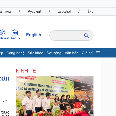
ສາລາວ
/
Русский
/
Español
/
ไทย
English
dcast
Radio
ệp
Công nghệ
Sức khỏe
Đời sống
Văn hóa
Giải trí
inh tế
Thị trường
KINH TẾ
ất động sản
Giá vàng
hởi nghiệp
Tiêu dùng
cơn
Tỷ giá
Chứng khoán
Giá cà phê
oanh nghiệp
Công nghệ
 trực
hông tin doanh nghiệp
Sành điệu