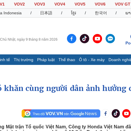
V1
VOV2
VOV3
VOV4
VOV5
VOV6
VOV GT
a Indonesia
/
日本語
/
ខ្មែរ
/
한국어
/
ພາ
Chủ Nhật, ngày 9 tháng 8 năm 2026
Po
inh tế
Thị trường
Pháp luật
Thể thao
Ô tô - Xe máy
Doanh nghi
Thế giới
Multimedia
K
Quan sát
Video
B
Cuộc sống đó đây
Ảnh
K
ó khăn cùng người dân ảnh hưởng 
Hồ sơ
E-Magazine
Infographic
Thể thao
Ô tô - Xe máy
D
ng Mặt trận Tổ quốc Việt Nam, Công ty Honda Việt Nam đã
Bóng đá
Ô tô
T