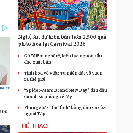
i
m
e
Nghệ An dự kiến bắn hơn 2.500 quả
pháo hoa tại Carnival 2026
Gỡ "điểm nghẽn", kiến tạo nguồn cầu
cho xuất bản
Tinh hoa võ Việt: Từ miền đất võ vươn
ra thế giới
“Spider-Man: Brand New Day” dẫn đầu
doanh số phòng vé Mỹ
Phong slư - “thư tình” bằng dân ca của
người Tày
THỂ THAO