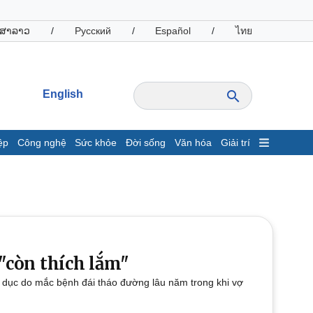
ສາລາວ
/
Русский
/
Español
/
ไทย
English
ệp
Công nghệ
Sức khỏe
Đời sống
Văn hóa
Giải trí
inh tế
Thị trường
ất động sản
Giá vàng
hởi nghiệp
Tiêu dùng
Tỷ giá
Chứng khoán
Giá cà phê
 "còn thích lắm"
h dục do mắc bệnh đái tháo đường lâu năm trong khi vợ
oanh nghiệp
Công nghệ
hông tin doanh nghiệp
Sành điệu