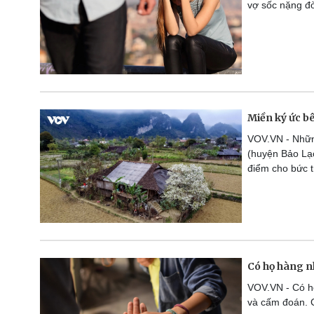
vợ sốc nặng đò
Miền ký ức b
VOV.VN - Nhữn
(huyện Bảo Lạ
điểm cho bức t
Có họ hàng nh
VOV.VN - Có họ
và cấm đoán. C