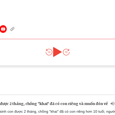
Lịch thi đấu bóng đá
Xe máy
Thế giới thể thao
Tư vấn
eSports
V
Hậu trường
Văn hóa
Giải trí
D
Sân khấu - Điện ảnh
Nghệ sĩ
Văn học
Thời trang
Âm nhạc
Sao Việt
c
Di sản
 được 2 tháng, chồng "khai" đã có con riêng và muốn đón về
inh con được 2 tháng, chồng "khai" đã có con riêng hơn 10 tuổi, ngườ