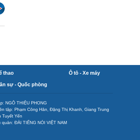
ể thao
Ô tô - Xe máy
ân sự - Quốc phòng
tập: NGÔ THIỆU PHONG
ên tập: Phạm Công Hân, Đặng Thị Khanh, Giang Trung
 Tuyết Yến
ủ quản: ĐÀI TIẾNG NÓI VIỆT NAM