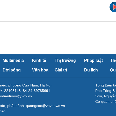
Multimedia
Kinh tế
Thị trường
Pháp luật
Th
Đời sống
Văn hóa
Giải trí
Du lịch
Qu
Triệu, phường Cửa Nam, Hà Nội
Tổng Biên 
-24-22105148, 84-24-39785691
Phó Tổng Bi
aodientuvov@vov.vn
Sơn, Nguyễn
Cơ quan ch
 cáo, phát hành: quangcao@vovnews.vn
cáo