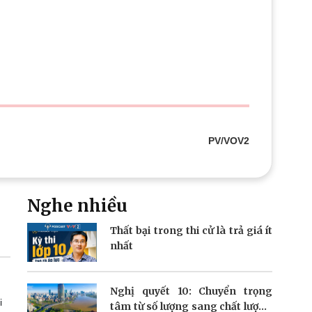
Doanh nghiệp 24h
Tin Công nghệ
Doanh nhân
Trải nghiệm
ì cộng đồng
Chuyển đổi số
u lịch
Podcast
Tư vấn
Câu chuyện thời sự
Săn Tour
Đọc truyện đêm khuya
heck-in
Cửa sổ tình yêu
Kể chuyện cho bé
PV/VOV2
Hạt giống tâm hồn
Nghe nhiều
Thất bại trong thi cử là trả giá ít
nhất
Nghị quyết 10: Chuyển trọng
i
tâm từ số lượng sang chất lượng