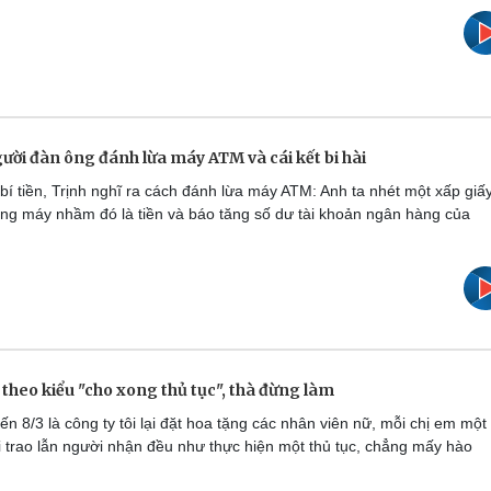
gười đàn ông đánh lừa máy ATM và cái kết bi hài
í tiền, Trịnh nghĩ ra cách đánh lừa máy ATM: Anh ta nhét một xấp giấ
ng máy nhầm đó là tiền và báo tăng số dư tài khoản ngân hàng của
theo kiểu "cho xong thủ tục", thà đừng làm
n 8/3 là công ty tôi lại đặt hoa tặng các nhân viên nữ, mỗi chị em một
 trao lẫn người nhận đều như thực hiện một thủ tục, chẳng mấy hào