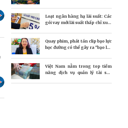
dòng vốn FDI
Loạt ngân hàng hạ lãi suất: Các
gói vay mới lãi suất thấp chỉ xuất
hiện nhỏ giọt
Quay phim, phát tán clip bạo lực
học đường có thể gây ra "bạo lực
kép"?
g
Việt Nam nằm trong top tiềm
năng dịch vụ quản lý tài sản
người giàu