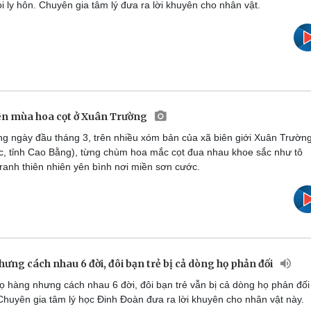
i ly hôn. Chuyên gia tâm lý đưa ra lời khuyên cho nhân vật.
ên mùa hoa cọt ở Xuân Trường
g ngày đầu tháng 3, trên nhiều xóm bản của xã biên giới Xuân Trườn
c, tỉnh Cao Bằng), từng chùm hoa mắc cọt đua nhau khoe sắc như tô
ranh thiên nhiên yên bình nơi miền sơn cước.
ưng cách nhau 6 đời, đôi bạn trẻ bị cả dòng họ phản đối
 hàng nhưng cách nhau 6 đời, đôi bạn trẻ vẫn bị cả dòng họ phản đối
huyên gia tâm lý học Đinh Đoàn đưa ra lời khuyên cho nhân vật này.