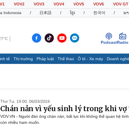
V1
VOV2
VOV3
VOV4
VOV5
VOV6
VOV GT
a Indonesia
/
日本語
/
ខ្មែរ
/
한국어
/
ພາ
27°C
Podcast
Radio
inh tế
Thị trường
Pháp luật
Thể thao
Ô tô - Xe máy
Doanh nghi
Thế giới
Multimedia
K
Quan sát
Video
B
Cuộc sống đó đây
Ảnh
K
Hồ sơ
E-Magazine
Infographic
Thứ Tư, 19:00, 06/03/2024
Chán nản vì yếu sinh lý trong khi vợ
VOV.VN - Người đàn ông chán nản, bất lực khi không thể quan hệ tìn
Thể thao
Ô tô - Xe máy
D
còn nhiều ham muốn.
Bóng đá
Ô tô
T