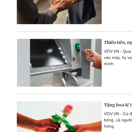
Thiếu tiền, n
VOV.VN - Quá b
vào máy, hy vọ
mình.
Tặng hoa 8/3 
VOV.VN - Cứ đế
bông, cả người
hứng.