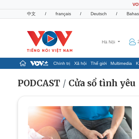
VO
中文
/
français
/
Deutsch
/
Bahas
Hà Nội
Chính trị
Xã hội
Thế giới
Multimedia
K
Chính trị
Xã hội
PODCAST
Cửa sổ tình yêu
Đảng
Tin 24h
Tổ chức nhân sự
Dự báo thời tiết
Quốc hội
Giáo dục
Nhận diện sự thật
Dấu ấn VOV
Việc làm
Biển đảo
Pháp luật
Quân sự - Quốc phòng
Vụ án
Vũ khí