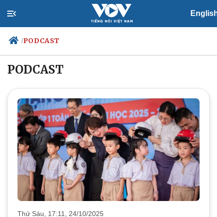
Englis
PODCAST
/
PODCAST
Chính trị
Xã hội
Đảng
Tin 24h
Tổ chức nhân sự
Dự báo thời tiết
Quốc hội
Giáo dục
Nhận diện sự thật
Dấu ấn VOV
Việc làm
Biển đảo
Thứ Sáu, 17:11, 24/10/2025