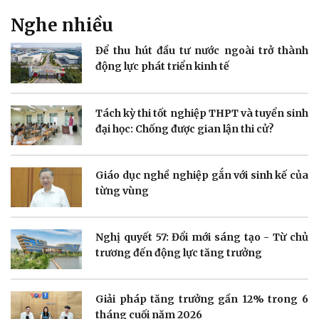
Nghe nhiều
Doanh nghiệp
Công nghệ
Để thu hút đầu tư nước ngoài trở thành
Thông tin doanh nghiệp
Sành điệu
động lực phát triển kinh tế
Doanh nghiệp 24h
Tin Công nghệ
Doanh nhân
Trải nghiệm
Vì cộng đồng
Chuyển đổi số
Tách kỳ thi tốt nghiệp THPT và tuyển sinh
đại học: Chống được gian lận thi cử?
Giáo dục nghề nghiệp gắn với sinh kế của
từng vùng
Sức khỏe
Đời sống
Dinh dưỡng - món ngon
Nhà đẹp
Nghị quyết 57: Đổi mới sáng tạo - Từ chủ
Cây thuốc
Blog
trương đến động lực tăng trưởng
Sản phụ khoa
Tình yêu - Gia đình
Nhi khoa
Nam khoa
Giải pháp tăng trưởng gần 12% trong 6
Làm đẹp - giảm cân
tháng cuối năm 2026
Phòng mạch online