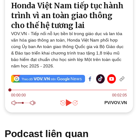
Honda Việt Nam tiếp tục hành
Thế giới
Multimedia
Quan sát
Video
trình vì an toàn giao thông
Cuộc sống đó đây
Ảnh
cho thế hệ tương lai
Hồ sơ
E-Magazine
Infographic
VOV.VN - Tiếp nối nỗ lực bền bỉ trong giáo dục và lan tỏa
văn hóa giao thông an toàn, Honda Việt Nam phối hợp
cùng Ủy ban An toàn giao thông Quốc gia và Bộ Giáo dục
& Đào tạo triển khai chương trình trao tặng 1,8 triệu mũ
bảo hiểm đạt chuẩn cho học sinh lớp Một trên toàn quốc
năm học 2025 - 2026.
Kinh tế
Thị trường
Bất động sản
Giá vàng
Khởi nghiệp
Tiêu dùng
00:00:00
00:02:05
Tỷ giá
PV/VOV.VN
Chứng khoán
Giá cà phê
Podcast liên quan