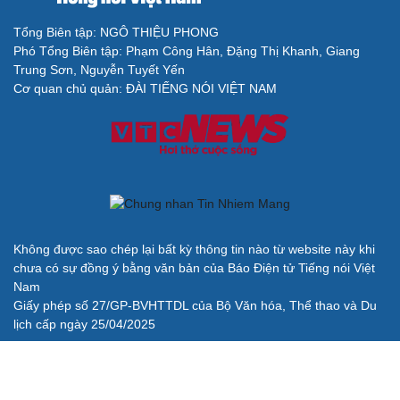
check-in
Cửa sổ tình yêu
Kể chuyện cho bé
Tổng Biên tập: NGÔ THIỆU PHONG
Hạt giống tâm hồn
Phó Tổng Biên tập: Phạm Công Hân, Đặng Thị Khanh, Giang
Trung Sơn, Nguyễn Tuyết Yến
Cơ quan chủ quản: ĐÀI TIẾNG NÓI VIỆT NAM
Cải chính
Không được sao chép lại bất kỳ thông tin nào từ website này khi
chưa có sự đồng ý bằng văn bản của Báo Điện tử Tiếng nói Việt
Nam
Giấy phép số 27/GP-BVHTTDL của Bộ Văn hóa, Thể thao và Du
lịch cấp ngày 25/04/2025