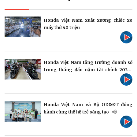
Pháp luật
Quân sự - Quốc phòng
Honda Việt Nam xuất xưởng chiếc xe
Vụ án
Vũ khí
máy thứ 40 triệu
Tin nóng
Việt Nam
Tư vấn luật
Phân tích
Honda Việt Nam tăng trưởng doanh số
trong tháng đầu năm tài chính 2025-
2026
Thể thao
Ô tô - Xe máy
Bóng đá
Ô tô
Lịch thi đấu bóng đá
Xe máy
Thế giới thể thao
Tư vấn
Honda Việt Nam và Bộ GD&ĐT đồng
eSports
hành cùng thế hệ trẻ sáng tạo
Hậu trường