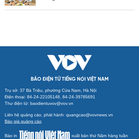
Ăn sạch sống khỏe
Văn hóa
Giải trí
Sân khấu - Điện ảnh
Nghệ sĩ
Văn học
Thời trang
Âm nhạc
Sao Việt
Di sản
BÁO ĐIỆN TỬ TIẾNG NÓI VIỆT NAM
Trụ sở: 37 Bà Triệu, phường Cửa Nam, Hà Nội
Điện thoại: 84-24-22105148, 84-24-39785691
Thư điện tử: baodientuvov@vov.vn
Liên hệ quảng cáo, phát hành: quangcao@vovnews.vn
Du lịch
Podcast
Báo giá quảng cáo
Tư vấn
Câu chuyện thời sự
Báo in
xuất bản thứ Năm hàng tuần
Săn Tour
Đọc truyện đêm khuya