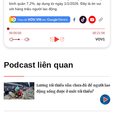
bình quân 7,2%, áp dụng từ ngày 1/1/2026. Đây là tin vui
Quan sát
Video
với hàng triệu người lao động.
Cuộc sống đó đây
Ảnh
Hồ sơ
E-Magazine
Infographic
00:00:00
00:21:56
VOV1
Kinh tế
Thị trường
Bất động sản
Giá vàng
Khởi nghiệp
Tiêu dùng
Podcast liên quan
Tỷ giá
Chứng khoán
Giá cà phê
Lương tối thiểu vẫn chưa đủ để người lao
động sống được ở mức tối thiểu?
Pháp luật
Quân sự - Quốc phòng