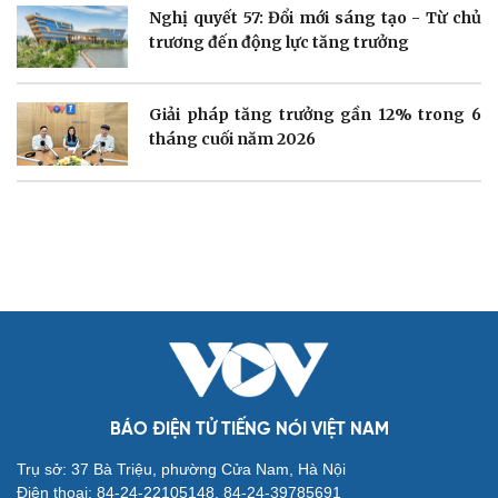
Doanh nhân
Trải nghiệm
Nghị quyết 57: Đổi mới sáng tạo - Từ chủ
Vì cộng đồng
Chuyển đổi số
trương đến động lực tăng trưởng
Giải pháp tăng trưởng gần 12% trong 6
tháng cuối năm 2026
Sức khỏe
Đời sống
Dinh dưỡng - món ngon
Nhà đẹp
Cây thuốc
Blog
Sản phụ khoa
Tình yêu - Gia đình
Nhi khoa
Nam khoa
Làm đẹp - giảm cân
Phòng mạch online
Ăn sạch sống khỏe
BÁO ĐIỆN TỬ TIẾNG NÓI VIỆT NAM
Trụ sở: 37 Bà Triệu, phường Cửa Nam, Hà Nội
Điện thoại: 84-24-22105148, 84-24-39785691
Văn hóa
Giải trí