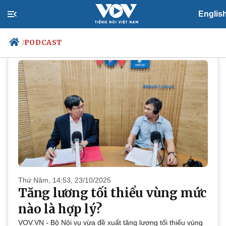
Englis
PODCAST
PODCAST
/
Chính trị
Xã hội
Đảng
Tin 24h
Tổ chức nhân sự
Dự báo thời tiết
Quốc hội
Giáo dục
Nhận diện sự thật
Dấu ấn VOV
Việc làm
Biển đảo
Thứ Năm, 14:53, 23/10/2025
Tăng lương tối thiểu vùng mức
nào là hợp lý?
Thế giới
Multimedia
VOV.VN - Bộ Nội vụ vừa đề xuất tăng lương tối thiểu vùng