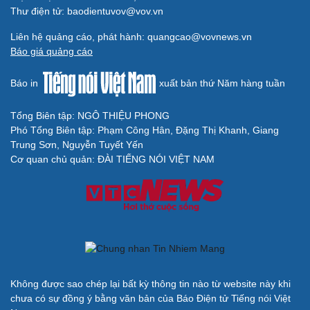
Thư điện tử: baodientuvov@vov.vn
Sân khấu - Điện ảnh
Nghệ sĩ
Văn học
Thời trang
Liên hệ quảng cáo, phát hành: quangcao@vovnews.vn
Âm nhạc
Sao Việt
Báo giá quảng cáo
Di sản
Báo in
xuất bản thứ Năm hàng tuần
Tổng Biên tập: NGÔ THIỆU PHONG
Phó Tổng Biên tập: Phạm Công Hân, Đặng Thị Khanh, Giang
Du lịch
Podcast
Trung Sơn, Nguyễn Tuyết Yến
Tư vấn
Câu chuyện thời sự
Cơ quan chủ quản: ĐÀI TIẾNG NÓI VIỆT NAM
Săn Tour
Đọc truyện đêm khuya
check-in
Cửa sổ tình yêu
Kể chuyện cho bé
Hạt giống tâm hồn
Không được sao chép lại bất kỳ thông tin nào từ website này khi
chưa có sự đồng ý bằng văn bản của Báo Điện tử Tiếng nói Việt
Cải chính