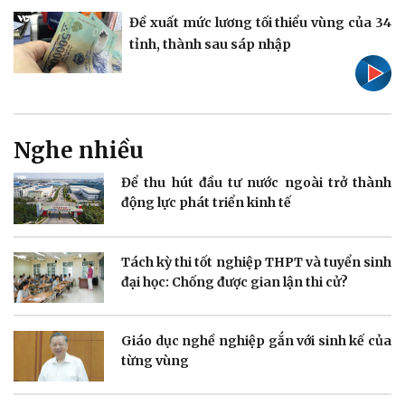
Vụ án
Vũ khí
Đề xuất mức lương tối thiểu vùng của 34
Tin nóng
Việt Nam
Tư vấn luật
Phân tích
tỉnh, thành sau sáp nhập
Nghe nhiều
Thể thao
Ô tô - Xe máy
Bóng đá
Ô tô
Để thu hút đầu tư nước ngoài trở thành
Lịch thi đấu bóng đá
Xe máy
động lực phát triển kinh tế
Thế giới thể thao
Tư vấn
eSports
Hậu trường
Tách kỳ thi tốt nghiệp THPT và tuyển sinh
đại học: Chống được gian lận thi cử?
Giáo dục nghề nghiệp gắn với sinh kế của
Doanh nghiệp
Công nghệ
từng vùng
Thông tin doanh nghiệp
Sành điệu
Doanh nghiệp 24h
Tin Công nghệ