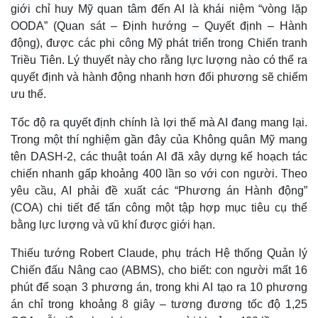
giới chỉ huy Mỹ quan tâm đến AI là khái niệm “vòng lặp
OODA” (Quan sát – Định hướng – Quyết định – Hành
động), được các phi công Mỹ phát triển trong Chiến tranh
Triều Tiên. Lý thuyết này cho rằng lực lượng nào có thể ra
quyết định và hành động nhanh hơn đối phương sẽ chiếm
ưu thế.
Tốc độ ra quyết định chính là lợi thế mà AI đang mang lại.
Trong một thí nghiệm gần đây của Không quân Mỹ mang
tên DASH-2, các thuật toán AI đã xây dựng kế hoạch tác
chiến nhanh gấp khoảng 400 lần so với con người. Theo
yêu cầu, AI phải đề xuất các “Phương án Hành động”
Thế giới
Multimedia
(COA) chi tiết để tấn công một tập hợp mục tiêu cụ thể
Quan sát
Video
bằng lực lượng và vũ khí được giới hạn.
Cuộc sống đó đây
Ảnh
Thiếu tướng Robert Claude, phụ trách Hệ thống Quản lý
Hồ sơ
E-Magazine
Infographic
Chiến đấu Nâng cao (ABMS), cho biết: con người mất 16
phút để soạn 3 phương án, trong khi AI tạo ra 10 phương
án chỉ trong khoảng 8 giây – tương đương tốc độ 1,25