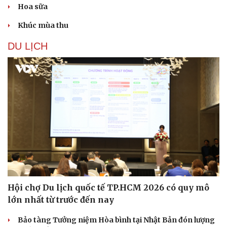
Hoa sữa
Khúc mùa thu
DU LỊCH
Du lịch
Podcast
Hội chợ Du lịch quốc tế TP.HCM 2026 có quy mô
Tư vấn
Câu chuyện thời sự
lớn nhất từ trước đến nay
Săn Tour
Đọc truyện đêm khuya
check-in
Cửa sổ tình yêu
Bảo tàng Tưởng niệm Hòa bình tại Nhật Bản đón lượng
Kể chuyện cho bé