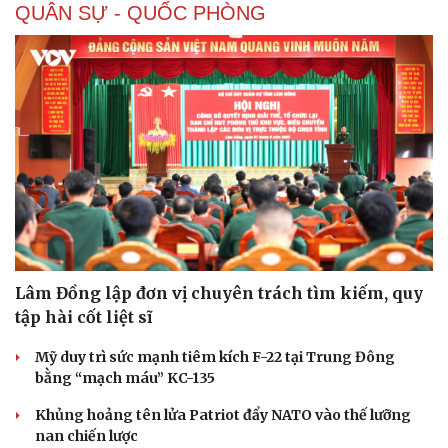
QUÂN SỰ - QUỐC PHÒNG
Sức khỏe
Đời sống
Dinh dưỡng - món ngon
Nhà đẹp
Cây thuốc
Blog
Sản phụ khoa
Tình yêu - Gia đình
Nhi khoa
Nam khoa
Làm đẹp - giảm cân
Lâm Đồng lập đơn vị chuyên trách tìm kiếm, quy
Phòng mạch online
tập hài cốt liệt sĩ
Ăn sạch sống khỏe
Mỹ duy trì sức mạnh tiêm kích F-22 tại Trung Đông
bằng “mạch máu” KC-135
Khủng hoảng tên lửa Patriot đẩy NATO vào thế lưỡng
nan chiến lược