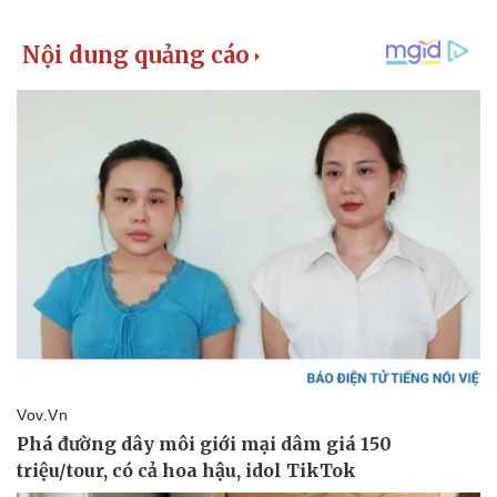
Vụ án
Vũ khí
Tin nóng
Việt Nam
Tư vấn luật
Phân tích