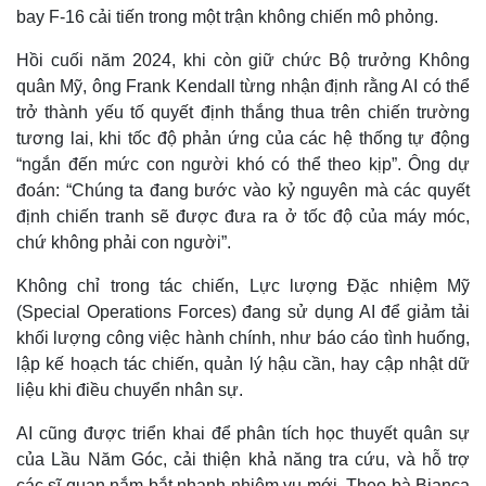
bay F-16 cải tiến trong một trận không chiến mô phỏng.
Hồi cuối năm 2024, khi còn giữ chức Bộ trưởng Không
quân Mỹ, ông Frank Kendall từng nhận định rằng AI có thể
trở thành yếu tố quyết định thắng thua trên chiến trường
tương lai, khi tốc độ phản ứng của các hệ thống tự động
“ngắn đến mức con người khó có thể theo kịp”. Ông dự
đoán: “Chúng ta đang bước vào kỷ nguyên mà các quyết
định chiến tranh sẽ được đưa ra ở tốc độ của máy móc,
chứ không phải con người”.
Không chỉ trong tác chiến, Lực lượng Đặc nhiệm Mỹ
(Special Operations Forces) đang sử dụng AI để giảm tải
khối lượng công việc hành chính, như báo cáo tình huống,
lập kế hoạch tác chiến, quản lý hậu cần, hay cập nhật dữ
liệu khi điều chuyển nhân sự.
AI cũng được triển khai để phân tích học thuyết quân sự
của Lầu Năm Góc, cải thiện khả năng tra cứu, và hỗ trợ
các sĩ quan nắm bắt nhanh nhiệm vụ mới. Theo bà Bianca