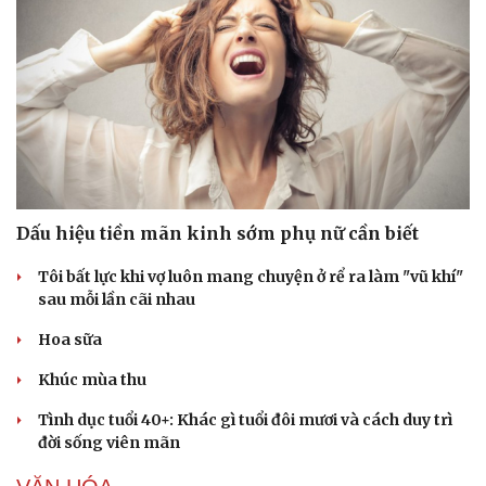
Dấu hiệu tiền mãn kinh sớm phụ nữ cần biết
Tôi bất lực khi vợ luôn mang chuyện ở rể ra làm "vũ khí"
sau mỗi lần cãi nhau
Hoa sữa
Khúc mùa thu
Tình dục tuổi 40+: Khác gì tuổi đôi mươi và cách duy trì
đời sống viên mãn