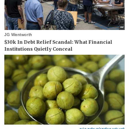
Thể thao
Ô tô - Xe máy
Bóng đá
Ô tô
Lịch thi đấu bóng đá
Xe máy
Thế giới thể thao
Tư vấn
eSports
Hậu trường