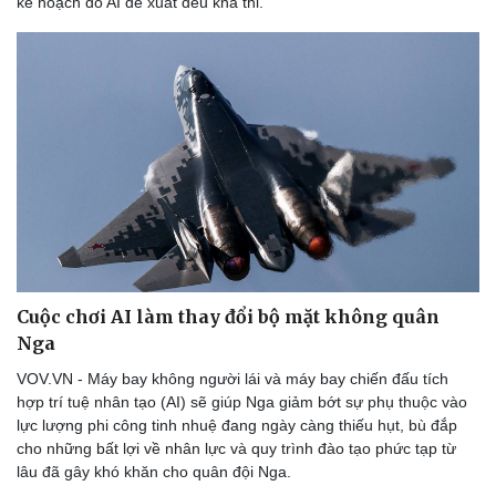
kế hoạch do AI đề xuất đều khả thi.
Doanh nghiệp
Công nghệ
Thông tin doanh nghiệp
Sành điệu
Doanh nghiệp 24h
Tin Công nghệ
Doanh nhân
Trải nghiệm
Vì cộng đồng
Chuyển đổi số
Cuộc chơi AI làm thay đổi bộ mặt không quân
Nga
VOV.VN - Máy bay không người lái và máy bay chiến đấu tích
hợp trí tuệ nhân tạo (AI) sẽ giúp Nga giảm bớt sự phụ thuộc vào
lực lượng phi công tinh nhuệ đang ngày càng thiếu hụt, bù đắp
cho những bất lợi về nhân lực và quy trình đào tạo phức tạp từ
lâu đã gây khó khăn cho quân đội Nga.