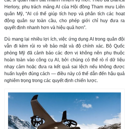
Herlory, phụ trách mảng AI của Hội đồng Tham mưu Liên
quân Mỹ, “AI có thể giúp tích hợp và phân tích các hoạt
động quân sự toàn cầu, cho phép giới chỉ huy đưa ra
quyết định nhanh hơn và hiệu quả hơn”.
Dù mang lại nhiều lợi ích, việc ứng dụng AI trong quân đội
vẫn đi kèm rủi ro về bảo mật và độ chính xác. Bộ Quốc
phòng Mỹ đã cảnh báo các đơn vị không nên phụ thuộc
hoàn toàn vào công cụ AI, bởi chúng có thể rò rỉ dữ liệu
nhạy cảm hoặc đưa ra kết quả sai lệch nếu không được
huấn luyện đúng cách — điều này có thể dẫn đến hậu quả
nghiêm trọng trong các quyết định chiến lược.
Kinh tế
Thị trường
Bất động sản
Giá vàng
Khởi nghiệp
Tiêu dùng
Tỷ giá
Chứng khoán