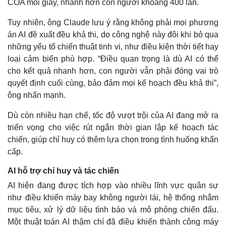
COA mỗi giây, nhanh hơn con người khoảng 400 lần.
Tuy nhiên, ông Claude lưu ý rằng không phải mọi phương
án AI đề xuất đều khả thi, do công nghệ này đôi khi bỏ qua
những yếu tố chiến thuật tinh vi, như điều kiện thời tiết hay
loại cảm biến phù hợp. “Điều quan trọng là dù AI có thể
cho kết quả nhanh hơn, con người vẫn phải đóng vai trò
quyết định cuối cùng, bảo đảm mọi kế hoạch đều khả thi”,
ông nhấn mạnh.
Dù còn nhiều hạn chế, tốc độ vượt trội của AI đang mở ra
triển vọng cho việc rút ngắn thời gian lập kế hoạch tác
chiến, giúp chỉ huy có thêm lựa chọn trong tình huống khẩn
cấp.
AI hỗ trợ chỉ huy và tác chiến
AI hiện đang được tích hợp vào nhiều lĩnh vực quân sự
như điều khiển máy bay không người lái, hệ thống nhắm
mục tiêu, xử lý dữ liệu tình báo và mô phỏng chiến đấu.
Một thuật toán AI thậm chí đã điều khiển thành công máy