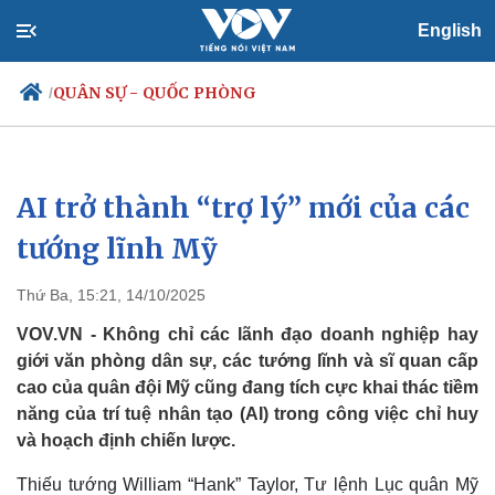
English
QUÂN SỰ - QUỐC PHÒNG
/
AI trở thành “trợ lý” mới của các
Chính trị
Xã hội
Đảng
Tin 24h
tướng lĩnh Mỹ
Tổ chức nhân sự
Dự báo thời tiết
Quốc hội
Giáo dục
Thứ Ba, 15:21, 14/10/2025
Nhận diện sự thật
Dấu ấn VOV
Việc làm
VOV.VN - Không chỉ các lãnh đạo doanh nghiệp hay
Biển đảo
giới văn phòng dân sự, các tướng lĩnh và sĩ quan cấp
cao của quân đội Mỹ cũng đang tích cực khai thác tiềm
năng của trí tuệ nhân tạo (AI) trong công việc chỉ huy
và hoạch định chiến lược.
Thiếu tướng William “Hank” Taylor, Tư lệnh Lục quân Mỹ