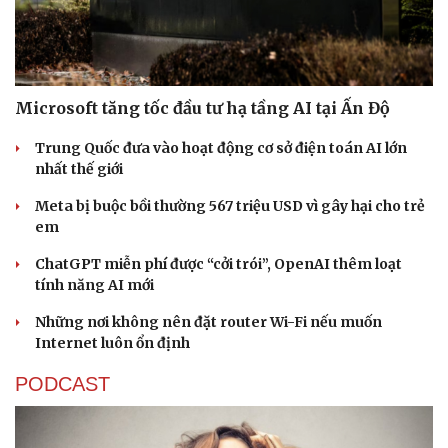
Microsoft tăng tốc đầu tư hạ tầng AI tại Ấn Độ
Trung Quốc đưa vào hoạt động cơ sở điện toán AI lớn
nhất thế giới
Meta bị buộc bồi thường 567 triệu USD vì gây hại cho trẻ
em
ChatGPT miễn phí được “cởi trói”, OpenAI thêm loạt
tính năng AI mới
Văn hóa
Giải trí
Những nơi không nên đặt router Wi-Fi nếu muốn
Sân khấu - Điện ảnh
Nghệ sĩ
Internet luôn ổn định
Văn học
Thời trang
Âm nhạc
Sao Việt
PODCAST
Di sản