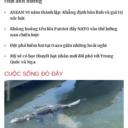
chịu ảnh hưởng
ASEAN 59 năm thành lập: Khẳng định bản lĩnh và giá trị
sức hút
Khủng hoảng tên lửa Patriot đẩy NATO vào thế lưỡng
nan chiến lược
Đột phá hiếm hoi tại Gaza giữa những hoài nghi
Mỹ sẽ có học thuyết hạt nhân mới đối phó với Trung
Quốc và Nga
CUỘC SỐNG ĐÓ ĐÂY