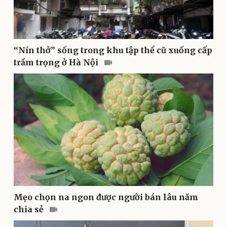
Thể thao
Ô tô - Xe máy
“Nín thở” sống trong khu tập thể cũ xuống cấp
Bóng đá
Ô tô
Lịch thi đấu bóng đá
Xe máy
trầm trọng ở Hà Nội
Thế giới thể thao
Tư vấn
eSports
Hậu trường
Mẹo chọn na ngon được người bán lâu năm
chia sẻ