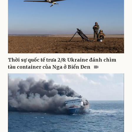
Văn hóa
Giải trí
Sân khấu - Điện ảnh
Nghệ sĩ
Văn học
Thời trang
Âm nhạc
Sao Việt
Di sản
Thời sự quốc tế trưa 2/8: Ukraine đánh chìm
tàu container của Nga ở Biển Đen
Du lịch
Podcast
Tư vấn
Câu chuyện thời sự