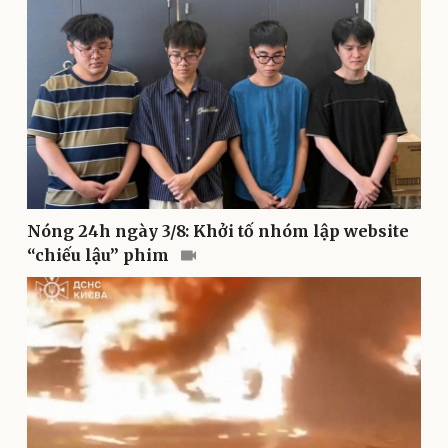
Doanh nghiệp
Công nghệ
Thông tin doanh nghiệp
Sành điệu
Doanh nghiệp 24h
Tin Công nghệ
Doanh nhân
Trải nghiệm
Vì cộng đồng
Chuyển đổi số
Nóng 24h ngày 3/8: Khởi tố nhóm lập website
“chiếu lậu” phim
Sức khỏe
Đời sống