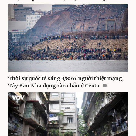
Pháp luật
Quân sự - Quốc phòng
Vụ án
Vũ khí
Tin nóng
Việt Nam
Tư vấn luật
Phân tích
Thời sự quốc tế sáng 3/8: 67 người thiệt mạng,
Tây Ban Nha dựng rào chắn ở Ceuta