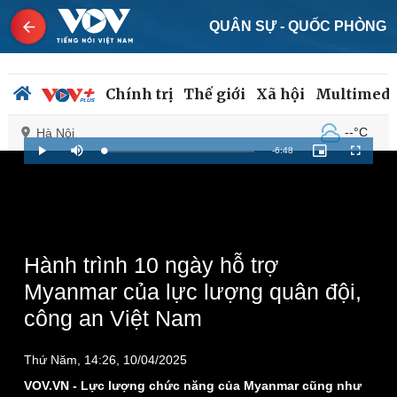
QUÂN SỰ - QUỐC PHÒNG
Chính trị
Thế giới
Xã hội
Multimedi
--°C
Hà Nội
Remaining
-
6:48
Loaded
:
Play
Mute
Picture-
Fullscreen
1.35%
in-
Picture
Time
Chính trị
Xã hội
Đảng
Tin 24h
Tổ chức nhân sự
Dự báo thời tiết
Hành trình 10 ngày hỗ trợ
Quốc hội
Giáo dục
Myanmar của lực lượng quân đội,
Nhận diện sự thật
Dấu ấn VOV
công an Việt Nam
Việc làm
Biển đảo
Thứ Năm, 14:26, 10/04/2025
VOV.VN - Lực lượng chức năng của Myanmar cũng như