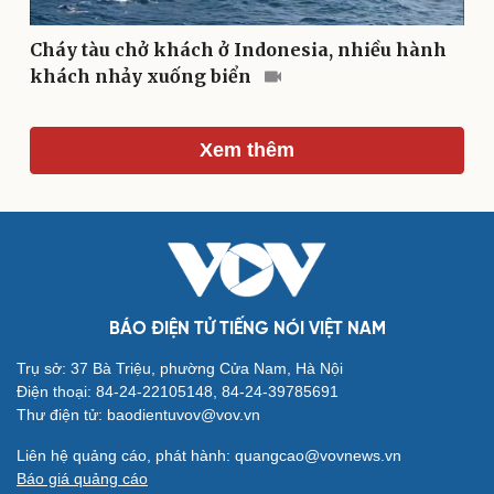
Săn Tour
Đọc truyện đêm khuya
check-in
Cửa sổ tình yêu
Cháy tàu chở khách ở Indonesia, nhiều hành
Kể chuyện cho bé
khách nhảy xuống biển
Hạt giống tâm hồn
Xem thêm
BÁO ĐIỆN TỬ TIẾNG NÓI VIỆT NAM
Trụ sở: 37 Bà Triệu, phường Cửa Nam, Hà Nội
Điện thoại: 84-24-22105148, 84-24-39785691
Thư điện tử: baodientuvov@vov.vn
Cải chính
Liên hệ quảng cáo, phát hành: quangcao@vovnews.vn
Báo giá quảng cáo