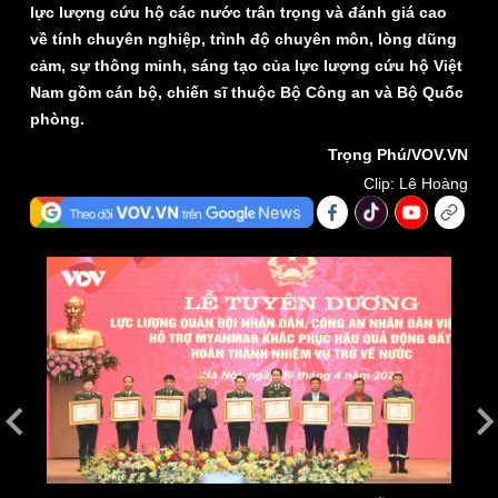
lực lượng cứu hộ các nước trân trọng và đánh giá cao
về tính chuyên nghiệp, trình độ chuyên môn, lòng dũng
cảm, sự thông minh, sáng tạo của lực lượng cứu hộ Việt
Nam gồm cán bộ, chiến sĩ thuộc Bộ Công an và Bộ Quốc
phòng.
Trọng Phú/VOV.VN
Clip: Lê Hoàng
Thế giới
Multimedia
Quan sát
Video
Cuộc sống đó đây
Ảnh
Hồ sơ
E-Magazine
Infographic