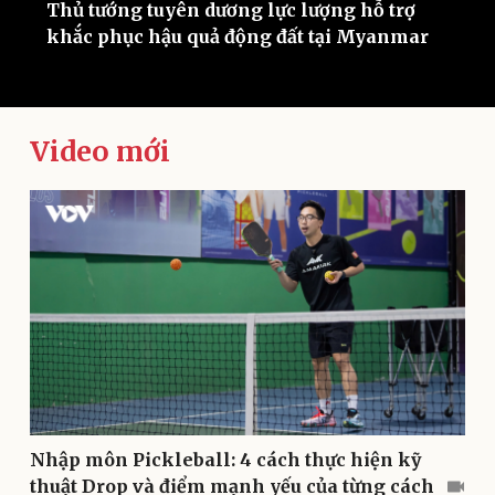
ư
Thủ tướng tuyên dương lực lượng hỗ trợ
H
khắc phục hậu quả động đất tại Myanmar
s
Video mới
Kinh tế
Thị trường
Bất động sản
Giá vàng
Khởi nghiệp
Tiêu dùng
Tỷ giá
Chứng khoán
Giá cà phê
Nhập môn Pickleball: 4 cách thực hiện kỹ
thuật Drop và điểm mạnh yếu của từng cách