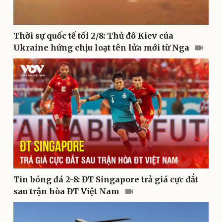
Dinh dưỡng - món ngon
Nhà đẹp
Cây thuốc
Blog
Sản phụ khoa
Tình yêu - Gia đình
Thời sự quốc tế tối 2/8: Thủ đô Kiev của
Nhi khoa
Ukraine hứng chịu loạt tên lửa mới từ Nga
Nam khoa
Làm đẹp - giảm cân
Phòng mạch online
Ăn sạch sống khỏe
Tin bóng đá 2-8: ĐT Singapore trả giá cực đắt
sau trận hòa ĐT Việt Nam