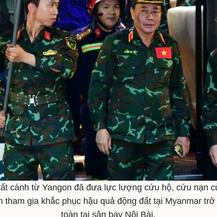
 cất cánh từ Yangon đã đưa lực lượng cứu hộ, cứu nạn 
 tham gia khắc phục hậu quả động đất tại Myanmar trở
toàn tại sân bay Nội Bài.