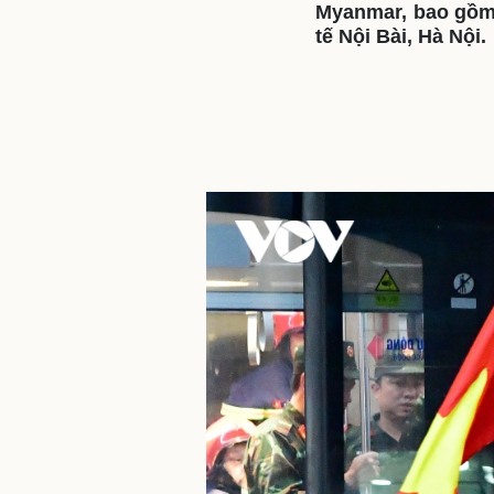
Myanmar, bao gồm
tế Nội Bài, Hà Nội.
Sức khỏe
Đời sống
Dinh dưỡng - món ngon
Nhà đẹp
Cây thuốc
Blog
Sản phụ khoa
Tình yêu - Gia đình
Nhi khoa
Nam khoa
Làm đẹp - giảm cân
Phòng mạch online
Ăn sạch sống khỏe
Cải chính