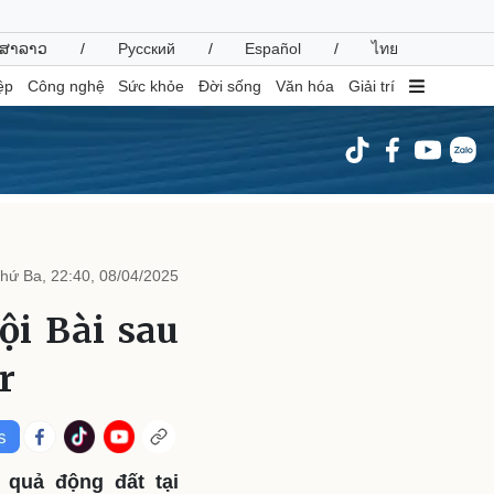
ສາລາວ
/
Русский
/
Español
/
ไทย
ệp
Công nghệ
Sức khỏe
Đời sống
Văn hóa
Giải trí
inh tế
Thị trường
ất động sản
Giá vàng
hứ Ba, 22:40, 08/04/2025
hởi nghiệp
Tiêu dùng
Tỷ giá
ội Bài sau
Chứng khoán
Giá cà phê
r
oanh nghiệp
Công nghệ
hông tin doanh nghiệp
Sành điệu
Doanh nghiệp 24h
Tin Công nghệ
 quả động đất tại
Doanh nhân
Trải nghiệm