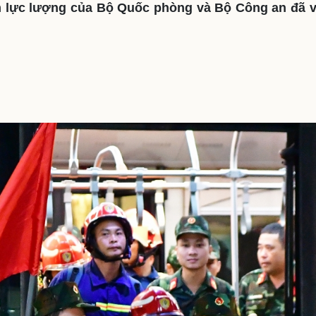
 lực lượng của Bộ Quốc phòng và Bộ Công an đã về
eSports
V
Hậu trường
Văn hóa
Giải trí
D
Sân khấu - Điện ảnh
Nghệ sĩ
Văn học
Thời trang
Âm nhạc
Sao Việt
c
Di sản