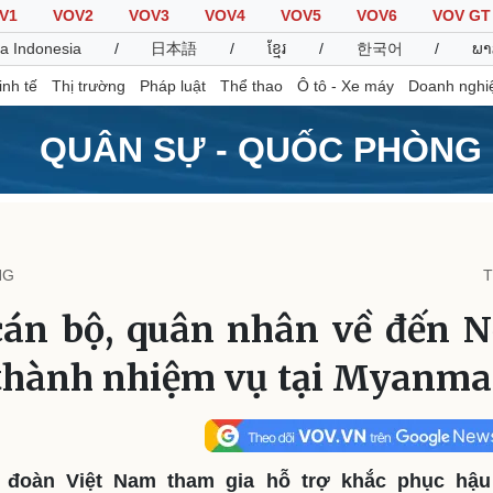
V1
VOV2
VOV3
VOV4
VOV5
VOV6
VOV GT
a Indonesia
/
日本語
/
ខ្មែរ
/
한국어
/
ພາ
inh tế
Thị trường
Pháp luật
Thể thao
Ô tô - Xe máy
Doanh nghi
QUÂN SỰ - QUỐC PHÒNG
Thế giới
Multimedia
K
Quan sát
Video
B
NG
T
Cuộc sống đó đây
Ảnh
K
Hồ sơ
E-Magazine
án bộ, quân nhân về đến N
Infographic
thành nhiệm vụ tại Myanma
Thể thao
Ô tô - Xe máy
D
Bóng đá
Ô tô
T
Lịch thi đấu bóng đá
Xe máy
, đoàn Việt Nam tham gia hỗ trợ khắc phục hậu
Thế giới thể thao
Tư vấn