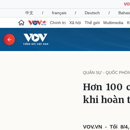
VO
中文
/
français
/
Deutsch
/
Bahas
Chính trị
Xã hội
Thế giới
Multimedia
K
Chính trị
Xã hội
Đảng
Tin 24h
QUÂN SỰ - QUỐC PHÒ
Tổ chức nhân sự
Dự báo thời tiết
Quốc hội
Giáo dục
Hơn 100 c
Nhận diện sự thật
Dấu ấn VOV
Việc làm
khi hoàn 
Biển đảo
Pháp luật
Quân sự - Quốc phòng
Vụ án
Vũ khí
Tin nóng
Việt Nam
VOV.VN - Tối 8/4
Tư vấn luật
Phân tích