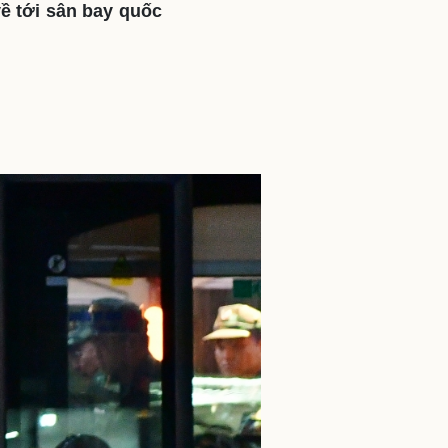
 tới sân bay quốc
ì cộng đồng
Chuyển đổi số
u lịch
Podcast
Tư vấn
Câu chuyện thời sự
Săn Tour
Đọc truyện đêm khuya
heck-in
Cửa sổ tình yêu
Kể chuyện cho bé
Hạt giống tâm hồn