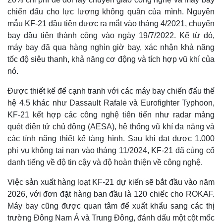
Tỷ giá
chiến đấu cho lực lượng không quân của mình. Nguyên
Chứng khoán
mẫu KF-21 đầu tiên được ra mắt vào tháng 4/2021, chuyến
Giá cà phê
bay đầu tiên thành công vào ngày 19/7/2022. Kể từ đó,
máy bay đã qua hàng nghìn giờ bay, xác nhận khả năng
tốc độ siêu thanh, khả năng cơ động và tích hợp vũ khí của
nó.
Được thiết kế để cạnh tranh với các máy bay chiến đấu thế
hệ 4.5 khác như Dassault Rafale và Eurofighter Typhoon,
KF-21 kết hợp các công nghệ tiên tiến như radar mảng
quét điện tử chủ động (AESA), hệ thống vũ khí đa năng và
các tính năng thiết kế tàng hình. Sau khi đạt được 1.000
phi vụ không tai nạn vào tháng 11/2024, KF-21 đã củng cố
danh tiếng về độ tin cậy và độ hoàn thiện về công nghệ.
Việc sản xuất hàng loạt KF-21 dự kiến ​​sẽ bắt đầu vào năm
2026, với đơn đặt hàng ban đầu là 120 chiếc cho ROKAF.
Máy bay cũng được quan tâm để xuất khẩu sang các thị
trường Đông Nam Á và Trung Đông, đánh dấu một cột mốc