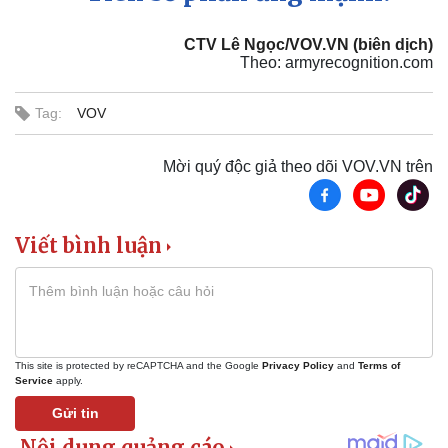
CTV Lê Ngọc/VOV.VN (biên dịch)
Theo: armyrecognition.com
Tag:
VOV
Mời quý độc giả theo dõi VOV.VN trên
Viết bình luận
This site is protected by reCAPTCHA and the Google
Privacy Policy
and
Terms of
Service
apply.
Gửi tin
Doanh nghiệp
Công nghệ
Thông tin doanh nghiệp
Sành điệu