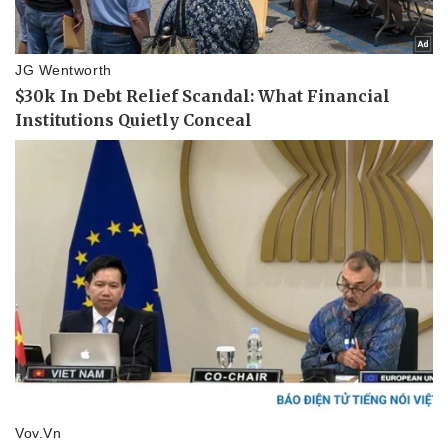
Văn hóa
Giải trí
Sân khấu - Điện ảnh
Nghệ sĩ
Văn học
Thời trang
Âm nhạc
Sao Việt
Di sản