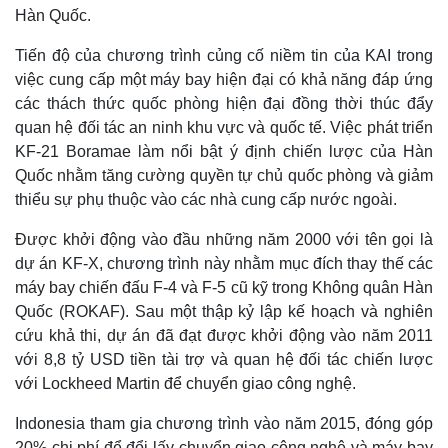
Hàn Quốc.
Tiến độ của chương trình củng cố niềm tin của KAI trong
việc cung cấp một máy bay hiện đại có khả năng đáp ứng
các thách thức quốc phòng hiện đại đồng thời thúc đẩy
quan hệ đối tác an ninh khu vực và quốc tế. Việc phát triển
KF-21 Boramae làm nổi bật ý định chiến lược của Hàn
Quốc nhằm tăng cường quyền tự chủ quốc phòng và giảm
thiểu sự phụ thuộc vào các nhà cung cấp nước ngoài.
Được khởi động vào đầu những năm 2000 với tên gọi là
dự án KF-X, chương trình này nhằm mục đích thay thế các
máy bay chiến đấu F-4 và F-5 cũ kỹ trong Không quân Hàn
Quốc (ROKAF). Sau một thập kỷ lập kế hoạch và nghiên
cứu khả thi, dự án đã đạt được khởi động vào năm 2011
với 8,8 tỷ USD tiền tài trợ và quan hệ đối tác chiến lược
với Lockheed Martin để chuyển giao công nghệ.
Kinh tế
Thị trường
Bất động sản
Giá vàng
Indonesia tham gia chương trình vào năm 2015, đóng góp
Khởi nghiệp
Tiêu dùng
20% chi phí để đổi lấy chuyển giao công nghệ và máy bay