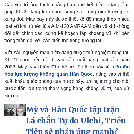
Các yếu tố tàng hình, chẳng hạn như tiết diện radar giảm,
giúp KF-21 tăng khả năng sống sót trong môi trường có
xung đột. Máy bay này được thiết kế để mang theo nhiều
loại vũ khí, từ tên lửa AIM-120 AMRAAM đến vũ khí không
Thể thao
Ô tô - Xe máy
đối đất chính xác, cùng kế hoạch lắp khoang vũ khí bên
Bóng đá
Ô tô
trong thân đối với các biến thể trong tương lai.
Lịch thi đấu bóng đá
Xe máy
Thế giới thể thao
Tư vấn
Với sáu nguyên mẫu hiện đang được thử nghiệm rộng rãi,
eSports
KF-21 đang trên đà đi vào sản xuất hàng loạt vào năm
Hậu trường
2026. Máy bay chiến đấu thế hệ tiếp theo này sẽ
hiện đại
hóa lực lượng không quân Hàn Quốc
, nâng cao vị thế
xuất khẩu quốc phòng của nước này, tượng trưng cho một
bước tiến lớn trong tham vọng hàng không vũ trụ của xứ
kim chi.
Mỹ và Hàn Quốc tập trận
Lá chắn Tự do Ulchi, Triều
Tiên sẽ phản ứng mạnh?