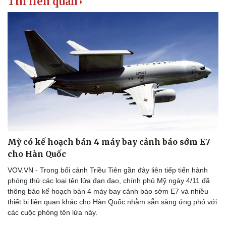
Tin liên quan
Du lịch
Podcast
Tư vấn
Câu chuyện thời sự
Săn Tour
Đọc truyện đêm khuya
check-in
Cửa sổ tình yêu
Kể chuyện cho bé
Hạt giống tâm hồn
Mỹ có kế hoạch bán 4 máy bay cảnh báo sớm E7
cho Hàn Quốc
VOV.VN - Trong bối cảnh Triều Tiên gần đây liên tiếp tiến hành
phóng thử các loại tên lửa đạn đạo, chính phủ Mỹ ngày 4/11 đã
thông báo kế hoạch bán 4 máy bay cảnh báo sớm E7 và nhiều
thiết bị liên quan khác cho Hàn Quốc nhằm sẵn sàng ứng phó với
các cuộc phóng tên lửa này.