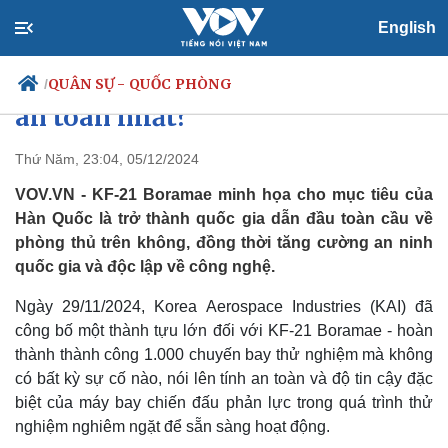
English
Máy bay KF-21 Boramae của Hàn
Quốc - chiến đấu cơ thế hệ năm
QUÂN SỰ - QUỐC PHÒNG
/
an toàn nhất?
Thứ Năm, 23:04, 05/12/2024
Chính trị
Xã hội
VOV.VN - KF-21 Boramae minh họa cho mục tiêu của
Đảng
Tin 24h
Hàn Quốc là trở thành quốc gia dẫn đầu toàn cầu về
Tổ chức nhân sự
Dự báo thời tiết
phòng thủ trên không, đồng thời tăng cường an ninh
Quốc hội
Giáo dục
quốc gia và độc lập về công nghệ.
Nhận diện sự thật
Dấu ấn VOV
Việc làm
Ngày 29/11/2024, Korea Aerospace Industries (KAI) đã
Biển đảo
công bố một thành tựu lớn đối với KF-21 Boramae - hoàn
thành thành công 1.000 chuyến bay thử nghiệm mà không
có bất kỳ sự cố nào, nói lên tính an toàn và độ tin cậy đặc
biệt của máy bay chiến đấu phản lực trong quá trình thử
nghiệm nghiêm ngặt để sẵn sàng hoạt động.