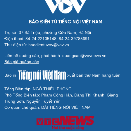
VOV.VN - Lực lượng không quân Hàn Quốc ngày 14/5 đã chủ trì
cuộc tập trận chung giữa các binh chủng thuộc Lục quân, Hải
quân, Không quân và Thủy quân lục chiến, giả định tình huống bị
khiêu khích bằng máy bay hoặc tên lửa.
BÁO ĐIỆN TỬ TIẾNG NÓI VIỆT NAM
Trụ sở: 37 Bà Triệu, phường Cửa Nam, Hà Nội
Điện thoại: 84-24-22105148, 84-24-39785691
Thư điện tử: baodientuvov@vov.vn
Liên hệ quảng cáo, phát hành: quangcao@vovnews.vn
Báo giá quảng cáo