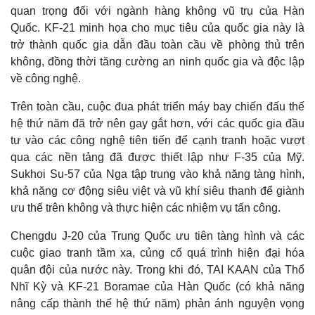
quan trọng đối với ngành hàng không vũ trụ của Hàn
Quốc. KF-21 minh họa cho mục tiêu của quốc gia này là
trở thành quốc gia dẫn đầu toàn cầu về phòng thủ trên
không, đồng thời tăng cường an ninh quốc gia và độc lập
về công nghệ.
Trên toàn cầu, cuộc đua phát triển máy bay chiến đấu thế
hệ thứ năm đã trở nên gay gắt hơn, với các quốc gia đầu
tư vào các công nghệ tiên tiến để cạnh tranh hoặc vượt
qua các nền tảng đã được thiết lập như F-35 của Mỹ.
Sukhoi Su-57 của Nga tập trung vào khả năng tàng hình,
Pháp luật
Quân sự - Quốc phòng
khả năng cơ động siêu việt và vũ khí siêu thanh để giành
Vụ án
Vũ khí
ưu thế trên không và thực hiện các nhiệm vụ tấn công.
Tin nóng
Việt Nam
Tư vấn luật
Phân tích
Chengdu J-20 của Trung Quốc ưu tiên tàng hình và các
cuộc giao tranh tầm xa, củng cố quá trình hiện đại hóa
quân đội của nước này. Trong khi đó, TAI KAAN của Thổ
Nhĩ Kỳ và KF-21 Boramae của Hàn Quốc (có khả năng
nâng cấp thành thế hệ thứ năm) phản ánh nguyện vọng