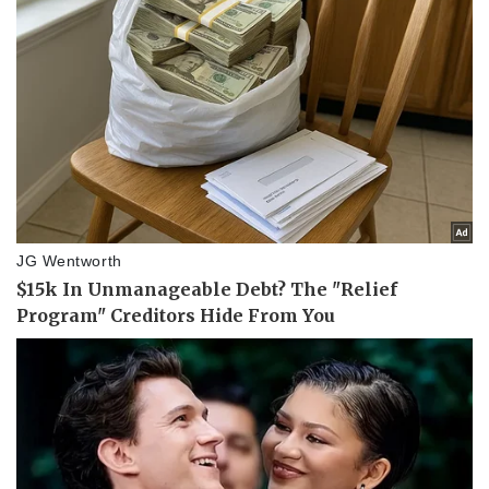
Sức khỏe
Đời sống
Dinh dưỡng - món ngon
Nhà đẹp
Cây thuốc
Blog
Sản phụ khoa
Tình yêu - Gia đình
Nhi khoa
Nam khoa
Làm đẹp - giảm cân
Phòng mạch online
Ăn sạch sống khỏe