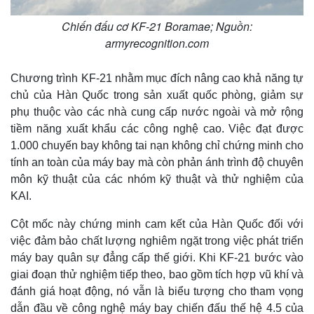
Chiến đấu cơ KF-21 Boramae; Nguồn:
armyrecognition.com
Thế giới
Multimedia
Chương trình KF-21 nhằm mục đích nâng cao khả năng tự
Quan sát
Video
Cuộc sống đó đây
Ảnh
chủ của Hàn Quốc trong sản xuất quốc phòng, giảm sự
Hồ sơ
E-Magazine
phụ thuộc vào các nhà cung cấp nước ngoài và mở rộng
Infographic
tiềm năng xuất khẩu các công nghệ cao. Việc đạt được
1.000 chuyến bay không tai nạn không chỉ chứng minh cho
tính an toàn của máy bay mà còn phản ánh trình độ chuyên
môn kỹ thuật của các nhóm kỹ thuật và thử nghiệm của
KAI.
Cột mốc này chứng minh cam kết của Hàn Quốc đối với
việc đảm bảo chất lượng nghiêm ngặt trong việc phát triển
máy bay quân sự đẳng cấp thế giới. Khi KF-21 bước vào
giai đoạn thử nghiệm tiếp theo, bao gồm tích hợp vũ khí và
đánh giá hoạt động, nó vẫn là biểu tượng cho tham vọng
dẫn đầu về công nghệ máy bay chiến đấu thế hệ 4.5 của