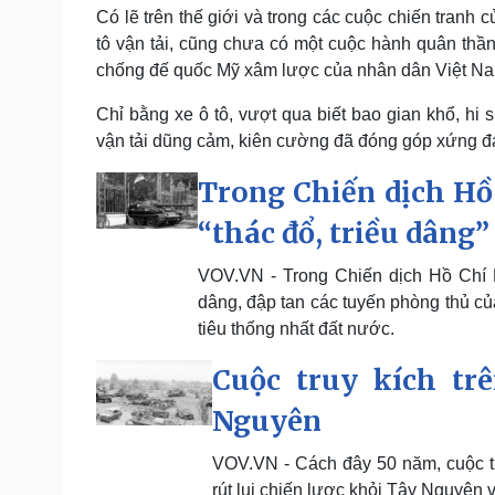
Có lẽ trên thế giới và trong các cuộc chiến tranh
tô vận tải, cũng chưa có một cuộc hành quân thần
chống đế quốc Mỹ xâm lược của nhân dân Việt N
Chỉ bằng xe ô tô, vượt qua biết bao gian khổ, hi 
vận tải dũng cảm, kiên cường đã đóng góp xứng đán
Trong Chiến dịch Hồ
“thác đổ, triều dâng”
VOV.VN - Trong Chiến dịch Hồ Chí M
dâng, đập tan các tuyến phòng thủ của
tiêu thống nhất đất nước.
Cuộc truy kích tr
Nguyên
VOV.VN - Cách đây 50 năm, cuộc tr
rút lui chiến lược khỏi Tây Nguyên