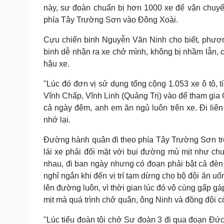
này, sư đoàn chuẩn bị hơn 1000 xe để vận chuyể
phía Tây Trường Sơn vào Đông Xoài.
Cựu chiến binh Nguyễn Văn Ninh cho biết, phươn
binh dễ nhận ra xe chở mình, không bị nhầm lẫn, c
hậu xe.
"Lúc đó đơn vị sử dụng tổng cộng 1.053 xe ô tô,
Vĩnh Chấp, Vĩnh Linh (Quảng Trị) vào để tham gia Ch
cả ngày đêm, anh em ăn ngủ luôn trên xe. Đi li
nhớ lại.
Đường hành quân đi theo phía Tây Trường Sơn trê
lái xe phải đối mặt với bụi đường mù mịt như chu
nhau, đi ban ngày nhưng có đoạn phải bật cả đèn 
nghỉ ngắn khi đến vị trí tạm dừng cho bộ đội ăn uố
lên đường luôn, vì thời gian lúc đó vô cùng gấp g
mịt mà quá trình chở quân, ông Ninh và đồng đội c
"Lúc tiểu đoàn tôi chở Sư đoàn 3 đi qua đoạn Đứ