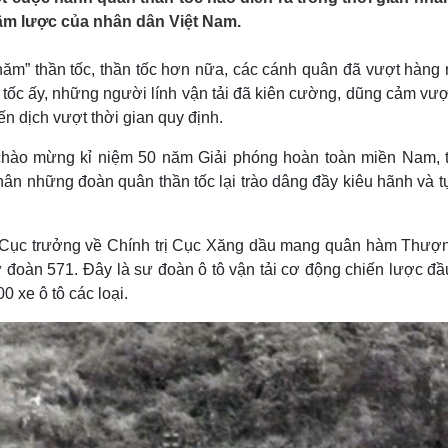
Lịch thi đấu bóng đá
Xe máy
âm lược của nhân dân Việt Nam.
Thế giới thể thao
Tư vấn
eSports
V
năm” thần tốc, thần tốc hơn nữa, các cánh quân đã vượt hàng 
Hậu trường
n tốc ấy, những người lính vận tải đã kiên cường, dũng cảm vư
Văn hóa
Giải trí
D
 dịch vượt thời gian quy định.
Sân khấu - Điện ảnh
Nghệ sĩ
Văn học
Thời trang
chào mừng kỉ niệm 50 năm Giải phóng hoàn toàn miền Nam, 
Âm nhạc
Sao Việt
c
ân những đoàn quân thần tốc lại trào dâng đầy kiêu hãnh và t
Di sản
Cục trưởng về Chính trị Cục Xăng dầu mang quân hàm Thượn
ư đoàn 571. Đây là sư đoàn ô tô vận tải cơ động chiến lược đầ
0 xe ô tô các loại.