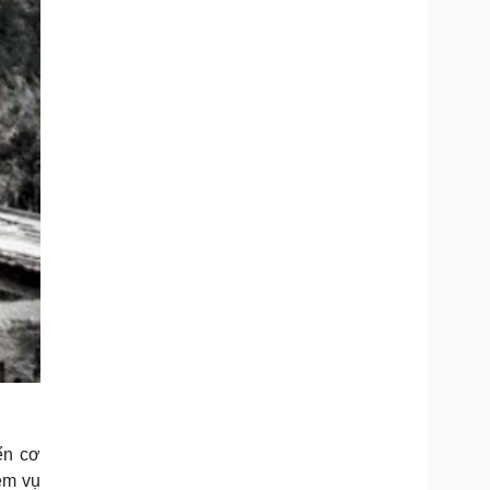
ển cơ
ệm vụ