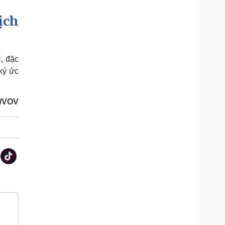
ịch
, đặc
ký ức
g/VOV