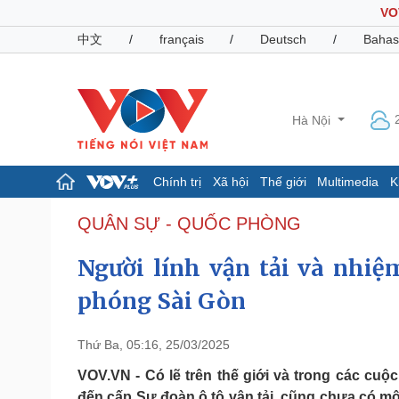
VO
中文
/
français
/
Deutsch
/
Bahas
Hà Nội
Chính trị
Xã hội
Thế giới
Multimedia
K
Chính trị
Xã hội
QUÂN SỰ - QUỐC PHÒNG
Đảng
Tin 24h
Người lính vận tải và nhiệ
Tổ chức nhân sự
Dự báo thời tiết
Quốc hội
Giáo dục
phóng Sài Gòn
Nhận diện sự thật
Dấu ấn VOV
Việc làm
Biển đảo
Thứ Ba, 05:16, 25/03/2025
Pháp luật
Quân sự - Quốc phòng
VOV.VN - Có lẽ trên thế giới và trong các cuộ
Vụ án
Vũ khí
đến cấp Sư đoàn ô tô vận tải, cũng chưa có mộ