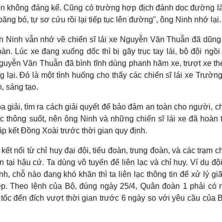
iên không đáng kể. Cũng có trường hợp địch đánh dọc đường l
ăng bó, tự sơ cứu rồi lại tiếp tục lên đường", ông Ninh nhớ lại.
n Ninh vẫn nhớ về chiến sĩ lái xe Nguyễn Văn Thuẫn đã dũng
n. Lúc xe đang xuống dốc thì bị gãy trục tay lái, bộ đội ngồi
 Nguyễn Văn Thuẫn đã bình tĩnh dùng phanh hãm xe, trượt xe th
 lại. Đó là một tình huống cho thấy các chiến sĩ lái xe Trườ
, sáng tạo.
 giải, tìm ra cách giải quyết để bảo đảm an toàn cho người, c
ạc thông suốt, nên ông Ninh và những chiến sĩ lái xe đã hoàn
p kết Đồng Xoài trước thời gian quy định.
, kết nối từ chỉ huy đại đội, tiểu đoàn, trung đoàn, và các trạm c
tại hậu cứ. Ta dùng vô tuyến để liên lạc và chỉ huy. Ví dụ độ
 chỗ nào đang khó khăn thì ta liên lạc thông tin để xử lý gi
 ép. Theo lệnh của Bộ, đúng ngày 25/4, Quân đoàn 1 phải có 
tốc đến đích vượt thời gian trước 6 ngày so với yêu cầu của 