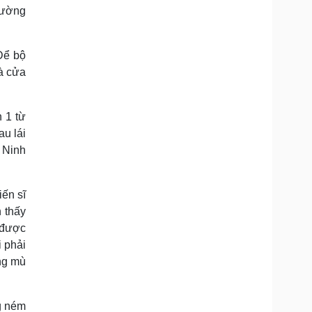
đường
Để bộ
và cửa
 1 từ
au lái
 Ninh
ến sĩ
 thấy
 được
i phải
ờng mù
g ném