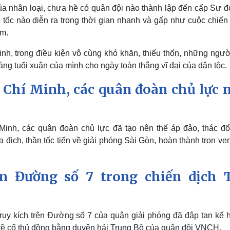
 của nhân loại, chưa hề có quân đội nào thành lập đến cấp Sư 
 tốc nào diễn ra trong thời gian nhanh và gấp như cuộc chiến 
am.
sinh, trong điều kiện vô cùng khó khăn, thiếu thốn, những ngườ
g tuổi xuân của mình cho ngày toàn thắng vĩ đại của dân tộc.
 Chí Minh, các quân đoàn chủ lực 
inh, các quân đoàn chủ lực đã tạo nên thế áp đảo, thác đổ 
 địch, thần tốc tiến về giải phóng Sài Gòn, hoàn thành trọn v
ên Đường số 7 trong chiến dịch 
uy kích trên Đường số 7 của quân giải phóng đã đập tan kế 
 về cố thủ đồng bằng duyên hải Trung Bộ của quân đội VNCH.