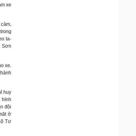
àm xe
 cảm,
 trong
eo ta-
ng Sơn
ho xe.
 thành
hỉ huy
i hình
ãn đội
mặt ở
Bộ Tư