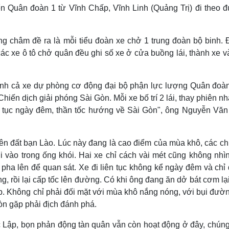
n Quân đoàn 1 từ Vĩnh Chấp, Vĩnh Linh (Quảng Trị) đi theo 
g châm đề ra là mỗi tiểu đoàn xe chở 1 trung đoàn bộ binh. 
ác xe ô tô chở quân đều ghi số xe ở cửa buồng lái, thành xe 
 tính cả xe dự phòng cơ động đại bộ phận lực lượng Quân đoàn
iến dịch giải phóng Sài Gòn. Mỗi xe bố trí 2 lái, thay phiên nh
ên tục ngày đêm, thần tốc hướng về Sài Gòn", ông Nguyễn Văn
n đất bạn Lào. Lúc này đang là cao điểm của mùa khô, các chi
i vào trong ống khói. Hai xe chỉ cách vài mét cũng không nhìn
pha lên để quan sát. Xe đi liên tục không kể ngày đêm và chỉ
ng, rồi lại cấp tốc lên đường. Có khi ông đang ăn dở bát cơm lạ
áp. Không chỉ phải đối mặt với mùa khô nắng nóng, với bụi đư
òn gặp phải địch đánh phá.
c Lập, bọn phản động tàn quân vẫn còn hoạt động ở đây, chún