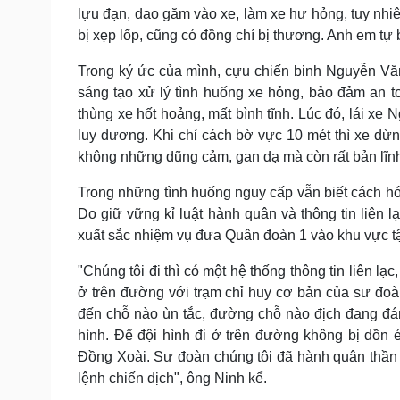
lựu đạn, dao găm vào xe, làm xe hư hỏng, tuy nh
bị xẹp lốp, cũng có đồng chí bị thương. Anh em tự b
Trong ký ức của mình, cựu chiến binh Nguyễn Vă
sáng tạo xử lý tình huống xe hỏng, bảo đảm an toà
thùng xe hốt hoảng, mất bình tĩnh. Lúc đó, lái xe
luy dương. Khi chỉ cách bờ vực 10 mét thì xe dừng
không những dũng cảm, gan dạ mà còn rất bản lĩnh
Trong những tình huống nguy cấp vẫn biết cách hóa
Do giữ vững kỉ luật hành quân và thông tin liên l
xuất sắc nhiệm vụ đưa Quân đoàn 1 vào khu vực tậ
"Chúng tôi đi thì có một hệ thống thông tin liên lạc
ở trên đường với trạm chỉ huy cơ bản của sư đoàn 
đến chỗ nào ùn tắc, đường chỗ nào địch đang đánh,
hình. Để đội hình đi ở trên đường không bị dồn
Đồng Xoài. Sư đoàn chúng tôi đã hành quân thần 
lệnh chiến dịch", ông Ninh kể.