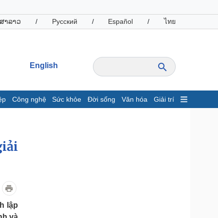
ສາລາວ
/
Русский
/
Español
/
ไทย
English
ệp
Công nghệ
Sức khỏe
Đời sống
Văn hóa
Giải trí
inh tế
Thị trường
ất động sản
Giá vàng
iải
hởi nghiệp
Tiêu dùng
Tỷ giá
Chứng khoán
Giá cà phê
oanh nghiệp
Công nghệ
h lập
hông tin doanh nghiệp
Sành điệu
nh và