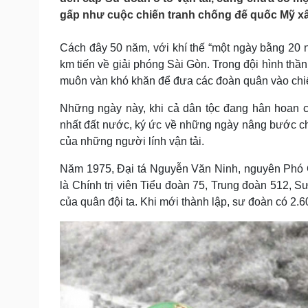
Tin nóng
Việt Nam
gấp như cuộc chiến tranh chống đế quốc Mỹ x
Tư vấn luật
Phân tích
Cách đây 50 năm, với khí thế “một ngày bằng 20 
km tiến về giải phóng Sài Gòn. Trong đội hình thầ
Sức khỏe
Đời sống
muôn vàn khó khăn để đưa các đoàn quân vào chiến
Dinh dưỡng - món ngon
Nhà đẹp
Cây thuốc
Blog
Những ngày này, khi cả dân tộc đang hân hoan 
Sản phụ khoa
Tình yêu - Gia đình
nhất đất nước, ký ức về những ngày nâng bước ch
Nhi khoa
của những người lính vận tải.
Nam khoa
Làm đẹp - giảm cân
Năm 1975, Đại tá Nguyễn Văn Ninh, nguyên Phó 
Phòng mạch online
là Chính trị viên Tiểu đoàn 75, Trung đoàn 512, S
Ăn sạch sống khỏe
của quân đội ta. Khi mới thành lập, sư đoàn có 2.60
Cải chính