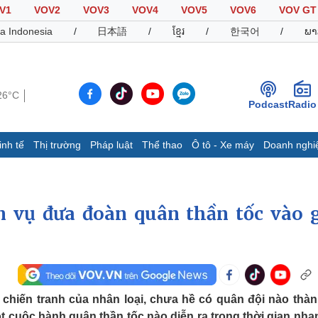
V1
VOV2
VOV3
VOV4
VOV5
VOV6
VOV GT
a Indonesia
/
日本語
/
ខ្មែរ
/
한국어
/
ພາ
26°C
Podcast
Radio
inh tế
Thị trường
Pháp luật
Thể thao
Ô tô - Xe máy
Doanh nghi
Thế giới
Multimedia
K
Quan sát
Video
B
m vụ đưa đoàn quân thần tốc vào g
Cuộc sống đó đây
Ảnh
K
Hồ sơ
E-Magazine
Infographic
Thể thao
Ô tô - Xe máy
D
c chiến tranh của nhân loại, chưa hề có quân đội nào thàn
Bóng đá
Ô tô
T
t cuộc hành quân thần tốc nào diễn ra trong thời gian nha