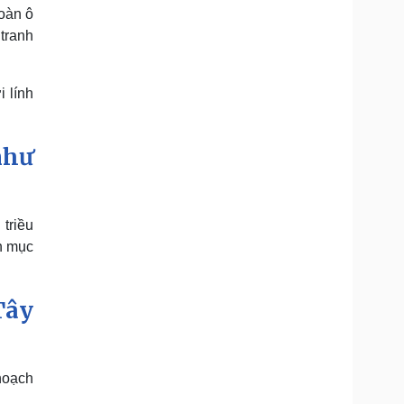
đoàn ô
tranh
i lính
như
triều
ẹn mục
Tây
hoạch