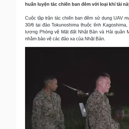
Tin nóng
Việt Nam
huấn luyện tác chiến ban đêm với loại khí tài nà
Tư vấn luật
Phân tích
Cuộc tập trận tác chiến ban đêm sử dụng UAV ma
30/6 tại đảo Tokunoshima thuộc tỉnh Kagoshima,
Sức khỏe
Đời sống
lượng Phòng vệ Mặt đất Nhật Bản và Hải quân Mỹ.
nhằm bảo vệ các đảo xa của Nhật Bản.
Dinh dưỡng - món ngon
Nhà đẹp
Cây thuốc
Blog
Sản phụ khoa
Tình yêu - Gia đình
Nhi khoa
Nam khoa
Làm đẹp - giảm cân
Phòng mạch online
Ăn sạch sống khỏe
Cải chính