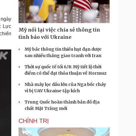
Doanh nghiệp 24h
Tin Công nghệ
Doanh nhân
Trải nghiệm
ì cộng đồng
Chuyển đổi số
 ngày
c Lực
Mỹ nối lại việc chia sẻ thông tin
u lịch
Podcast
chiến
tình báo với Ukraine
Tư vấn
Câu chuyện thời sự
Săn Tour
Đọc truyện đêm khuya
Mỹ bác thông tin thiếu hụt đạn dược
heck-in
Cửa sổ tình yêu
sau nhiều tháng giao tranh với Iran
Kể chuyện cho bé
Thời sự quốc tế tối 6/8: Mỹ tiết lộ thời
Hạt giống tâm hồn
điểm có thể đạt thỏa thuận về Hormuz
Nhà máy lọc dầu lớn của Nga bốc cháy
vì bị UAV Ukraine tập kích
Trung Quốc hoàn thành bản đồ địa
chất Mặt Trăng mới
CHÍNH TRỊ