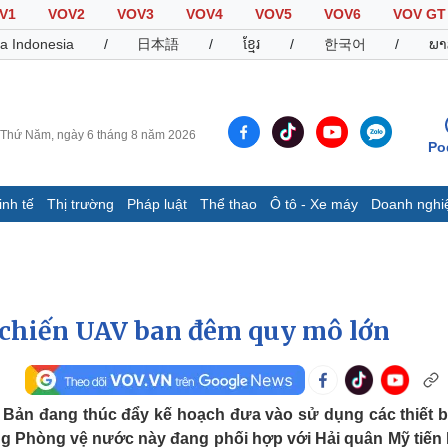
V1
VOV2
VOV3
VOV4
VOV5
VOV6
VOV GT
a Indonesia
/
日本語
/
ខ្មែរ
/
한국어
/
ພາ
Thứ Năm, ngày 6 tháng 8 năm 2026
Po
inh tế
Thị trường
Pháp luật
Thể thao
Ô tô - Xe máy
Doanh nghi
Thế giới
Multimedia
K
Quan sát
Video
B
Cuộc sống đó đây
Ảnh
K
Hồ sơ
E-Magazine
c chiến UAV ban đêm quy mô lớn
Infographic
Thể thao
Ô tô - Xe máy
D
Bản đang thúc đẩy kế hoạch đưa vào sử dụng các thiết b
ợng Phòng vệ nước này đang phối hợp với Hải quân Mỹ tiến
Bóng đá
Ô tô
T