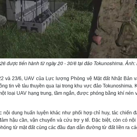
26 được tiến hành từ ngày 20 - 30/6 tại đảo Tokunoshima. Ảnh
22 và 23/6, UAV của Lực lượng Phòng vệ Mặt đất Nhật Bản v
hông tin về tàu thuyền qua lại trong khu vực đảo Tokunoshima. K
một loại UAV hạng trung, tầm ngắn, được phóng bằng khí nén v
c nội dung huấn luyện khác như phối hợp chỉ huy, tác chiến đ
 đảm hậu cần, vận chuyển và cứu trợ y tế. Đặc biệt, còn có nộ
phóng từ mặt đất cùng các đầu đạn dẫn đường từ đất liền ra c