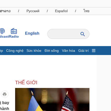
ສາລາວ
/
Русский
/
Español
/
ไทย
English
dcast
Radio
ệp
Công nghệ
Sức khỏe
Đời sống
Văn hóa
Giải trí
inh tế
Thị trường
ất động sản
Giá vàng
hởi nghiệp
Tiêu dùng
Tỷ giá
THẾ GIỚI
Chứng khoán
Giá cà phê
oanh nghiệp
Công nghệ
ị bay
 hành
hông tin doanh nghiệp
Sành điệu