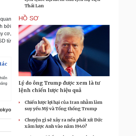
Thái Lan
HỒ SƠ
 quan
h bởi
y cơ,
SD từ
tác
chiến
Lý do ông Trump được xem là tư
 năng
lệnh chiến lược hiệu quả
Chiến lược lợi hại của Iran nhằm làm
suy yếu Mỹ và Tổng thống Trump
Tokyo
Chuyện gì sẽ xảy ra nếu phát xít Đức
xâm lược Anh vào năm 1940?