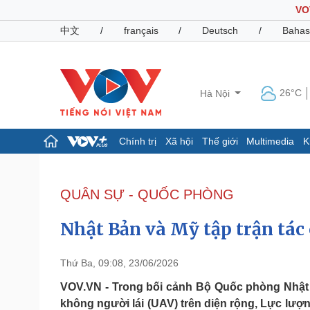
VO
中文
/
français
/
Deutsch
/
Bahas
26°C
Hà Nội
Chính trị
Xã hội
Thế giới
Multimedia
K
Chính trị
Xã hội
Đảng
Tin 24h
QUÂN SỰ - QUỐC PHÒNG
Tổ chức nhân sự
Dự báo thời tiết
Quốc hội
Giáo dục
Nhật Bản và Mỹ tập trận tá
Nhận diện sự thật
Dấu ấn VOV
Việc làm
Biển đảo
Thứ Ba, 09:08, 23/06/2026
Pháp luật
Quân sự - Quốc phòng
VOV.VN - Trong bối cảnh Bộ Quốc phòng Nhật 
không người lái (UAV) trên diện rộng, Lực lư
Vụ án
Vũ khí