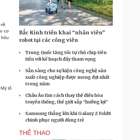
 về
ạo cơ
Bắc Kinh triển khai “nhân viên”
ở hữu
robot tại các công viên
Trung Quốc tăng tốc tự chủ chip tiên
tiến với kế hoạch đầy tham vọng
Sẵn sàng cho sự kiện công nghệ sản
xuất công nghiệp được mong đợi nhất
trong năm
 Mỹ tổ
Châu Âu tìm cách thay thế điều hòa
truyền thống, thế giới sắp “hưởng lợi”
Samsung thắng lớn khi Galaxy Z Fold8
chinh phục người dùng trẻ
THỂ THAO