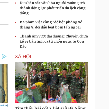
Đưa bản sắc văn hóa người Mường trở
thành động lực phát triển du lịch cộng
đồng
Ba phim Việt cùng “đổ bộ” phòng vé
tháng 8, đối đầu loạt bom tấn ngoại
Thanh âm vượt đại dương: Chuyện chưa
kể về bản tình ca từ chốn ngục tù Côn
Đảo
XÃ HỘI
Tìm thấy hài cốt 2 liệt sĩ ở Đà Nẵng