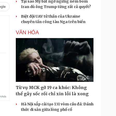
Tại sao Mỹ bất ngờ ngừng ném bom
gle
Iran dù ông Trump từng rất cả quyết?
Biệt đội UAV tử thần của Ukraine
chuyên tấn công tàu Nga trên biển
VĂN HÓA
Từ vụ MCK gỡ 19 ca khúc: Không
thể gây sốc rồi chỉ xin lỗi là xong
Hà Nội sắp cải tạo 131 vòm cầu đá: Đánh
thức di sản giữa lòng phố cổ