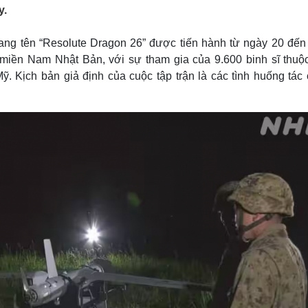
Lịch thi đấu bóng đá
Xe máy
y.
Thế giới thể thao
Tư vấn
eSports
V
ng tên “Resolute Dragon 26” được tiến hành từ ngày 20 đến
Hậu trường
 miền Nam Nhật Bản, với sự tham gia của 9.600 binh sĩ thuộ
Văn hóa
Giải trí
D
 Kịch bản giả định của cuộc tập trận là các tình huống tác 
Sân khấu - Điện ảnh
Nghệ sĩ
Văn học
Thời trang
Âm nhạc
Sao Việt
c
Di sản