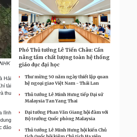
Phó Thủ tướng Lê Tiến Châu: Cần
nâng tầm chất lượng toàn hệ thống
: NHK
giáo dục đại học
Thư mừng 50 năm ngày thiết lập quan
à Hải
hệ ngoại giao Việt Nam - Thái Lan
hí tài
à thu
Thủ tướng Lê Minh Hưng tiếp Đại sứ
Malaysia Tan Yang Thai
Đại tướng Phan Văn Giang hội đàm với
a lĩnh
Bộ trưởng Quốc phòng Malaysia
i dung
ác đảo
Thủ tướng Lê Minh Hưng hội kiến Chủ
tịch Quốc hội kiêm Chủ tịch Hạ viện