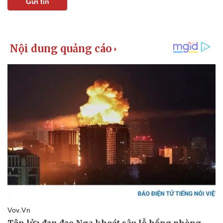
Gửi tin
Nhi khoa
Nam khoa
Làm đẹp - giảm cân
Phòng mạch online
Ăn sạch sống khỏe