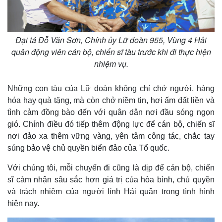
Cuộc sống đó đây
Ảnh
Hồ sơ
E-Magazine
Infographic
Đại tá Đỗ Văn Sơn, Chính ủy Lữ đoàn 955, Vùng 4 Hải
quân động viên cán bộ, chiến sĩ tàu trước khi đi thực hiện
nhiệm vụ.
Những con tàu của Lữ đoàn không chỉ chở người, hàng
hóa hay quà tặng, mà còn chở niềm tin, hơi ấm đất liền và
tình cảm đồng bào đến với quân dân nơi đầu sóng ngọn
gió. Chính điều đó tiếp thêm động lực để cán bộ, chiến sĩ
nơi đảo xa thêm vững vàng, yên tâm công tác, chắc tay
súng bảo vệ chủ quyền biển đảo của Tổ quốc.
Với chúng tôi, mỗi chuyến đi cũng là dịp để cán bộ, chiến
sĩ cảm nhận sâu sắc hơn giá trị của hòa bình, chủ quyền
và trách nhiệm của người lính Hải quân trong tình hình
hiện nay.