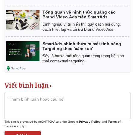
Tổng quan về hình thức quảng cáo
Brand Video Ads trên SmartAds
Định nghĩa, vị trí hiển thị, quy cách nội dung,
cách thiết lập và tối ưu Brand Video Ads.
SmartAds chính thức ra mắt tính năng
Targeting theo 'cảm xúc'
Đây là bước mở rộng quan trọng trong hệ sinh
thái contextual targeting.
Viết bình luận
Sức khỏe
Đời sống
Dinh dưỡng - món ngon
Nhà đẹp
This site is protected by reCAPTCHA and the Google
Privacy Policy
and
Terms of
Service
apply.
Cây thuốc
Blog
Sản phụ khoa
Tình yêu - Gia đình