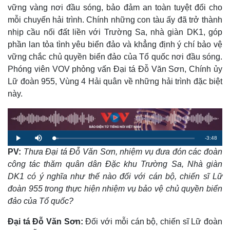
vững vàng nơi đầu sóng, bảo đảm an toàn tuyệt đối cho
mỗi chuyến hải trình. Chính những con tàu ấy đã trở thành
nhịp cầu nối đất liền với Trường Sa, nhà giàn DK1, góp
phần lan tỏa tình yêu biển đảo và khẳng định ý chí bảo vệ
vững chắc chủ quyền biển đảo của Tổ quốc nơi đầu sóng.
Phóng viên VOV phỏng vấn Đại tá Đỗ Văn Sơn, Chính ủy
Lữ đoàn 955, Vùng 4 Hải quân về những hải trình đặc biệt
này.
R
-
3:48
L
P
M
o
l
u
a
PV:
Thưa Đại tá Đỗ Văn Sơn, nhiệm vụ đưa đón các đoàn
a
t
e
d
y
e
e
công tác thăm quân dân Đặc khu Trường Sa, Nhà giàn
d
m
:
DK1 có ý nghĩa như thế nào đối với cán bộ, chiến sĩ Lữ
3
.
a
1
đoàn 955 trong thực hiện nhiệm vụ bảo vệ chủ quyền biển
1
%
đảo của Tổ quốc?
i
n
Đại tá Đỗ Văn Sơn:
Đối với mỗi cán bộ, chiến sĩ Lữ đoàn