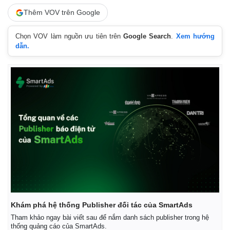
Thêm VOV trên Google
Chọn VOV làm nguồn ưu tiên trên
Google Search
.
Xem hướng
dẫn.
Khám phá hệ thống Publisher đối tác của SmartAds
Tham khảo ngay bài viết sau để nắm danh sách publisher trong hệ
thống quảng cáo của SmartAds.