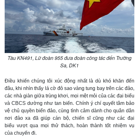
Tàu KN491, Lữ đoàn 955 đưa đoàn công tác đến Trường
Sa, DK1
Điều khiến chúng tôi xúc động nhất là dù khó khăn đến
đâu, khi nhìn thấy lá cờ đỏ sao vàng tung bay trên các đảo,
các nhà giàn giữa trùng khơi, mọi mệt mỏi của các đại biểu
Pháp luật
Quân sự - Quốc phòng
và CBCS dường như tan biến. Chính ý chí quyết tâm bảo
Vụ án
Vũ khí
vệ chủ quyền biển đảo, cùng tình cảm dành cho quân dân
Tin nóng
Việt Nam
nơi đảo xa đã giúp cán bộ, chiến sĩ cũng như các đại
Tư vấn luật
Phân tích
biểu vượt qua mọi thử thách, hoàn thành tốt nhiệm vụ
của chuyến đi.