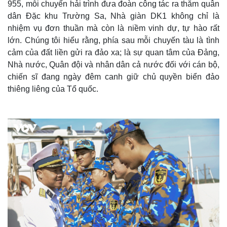
i
955, mỗi chuyến hải trình đưa đoàn công tác ra thăm quân
dân Đặc khu Trường Sa, Nhà giàn DK1 không chỉ là
n
nhiệm vụ đơn thuần mà còn là niềm vinh dự, tự hào rất
g
lớn. Chúng tôi hiểu rằng, phía sau mỗi chuyến tàu là tình
T
cảm của đất liền gửi ra đảo xa; là sự quan tâm của Đảng,
i
Nhà nước, Quân đội và nhân dân cả nước đối với cán bộ,
chiến sĩ đang ngày đêm canh giữ chủ quyền biển đảo
m
thiêng liêng của Tổ quốc.
e
Thế giới
Multimedia
Quan sát
Video