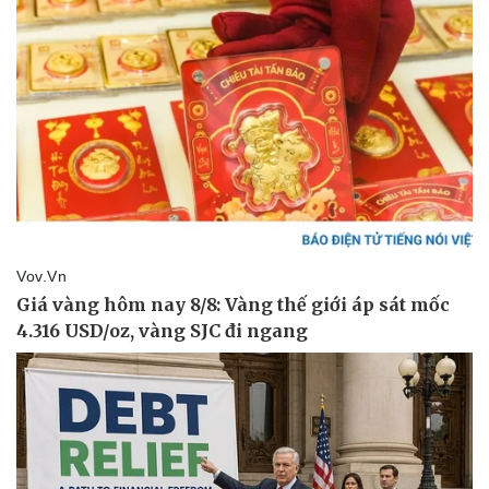
Văn hóa
Giải trí
Sân khấu - Điện ảnh
Nghệ sĩ
Văn học
Thời trang
Âm nhạc
Sao Việt
Di sản