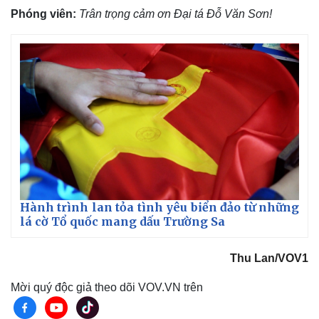
Phóng viên:
Trân trọng cảm ơn Đại tá Đỗ Văn Sơn!
Doanh nghiệp
Công nghệ
Thông tin doanh nghiệp
Sành điệu
Doanh nghiệp 24h
Tin Công nghệ
Doanh nhân
Trải nghiệm
Hành trình lan tỏa tình yêu biển đảo từ những
Vì cộng đồng
Chuyển đổi số
lá cờ Tổ quốc mang dấu Trường Sa
Thu Lan/VOV1
Mời quý độc giả theo dõi VOV.VN trên