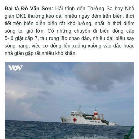
Đại tá Đỗ Văn Sơn:
Hải trình đến Trường Sa hay Nhà
giàn DK1 thường kéo dài nhiều ngày đêm trên biển, thời
tiết trên biển diễn biến rất khó lường, nhất là thời điểm
sóng to, gió lớn. Có những chuyến đi biển động cấp
5- 6 giật cấp 7, tàu rung lắc chao đảo, nhiều đại biểu say
Kinh tế
Thị trường
sóng nặng, việc cơ động lên xuống xuồng vào đảo hoặc
Bất động sản
Giá vàng
nhà giàn gặp rất nhiều khó khăn.
Khởi nghiệp
Tiêu dùng
Tỷ giá
Chứng khoán
Giá cà phê