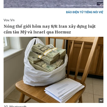
Du lịch
Podcast
Tư vấn
Câu chuyện thời sự
Săn Tour
Đọc truyện đêm khuya
check-in
Cửa sổ tình yêu
Kể chuyện cho bé