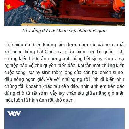
Thể thao
Ô tô - Xe máy
Bóng đá
Ô tô
Lịch thi đấu bóng đá
Xe máy
Thế giới thể thao
Tư vấn
Tổ xuồng đưa đại biểu cập chân nhà giàn.
eSports
Hậu trường
Có nhiều đại biểu không kìm được cảm xúc và nước mắt
khi nghe tiếng hát Quốc ca giữa biển trời Tổ quốc, khi
chứng kiến Lễ tri ân những anh hùng liệt sỹ hy sinh vì sự
nghiệp bảo vệ chủ quyền biển đảo, khi tận mắt chứng kiến
cuộc sống, sự hy sinh thầm lặng của cán bộ, chiến sĩ nơi
đầu sóng ngọn gió. Và với những người lính đi biển như
chúng tôi, khoảnh khắc tàu cập đảo, nhìn anh em trên đảo
đứng chờ từ rất sớm, vẫy tay chào tàu giữa nắng gió mặn
mòi, luôn là hình ảnh rất khó quên.