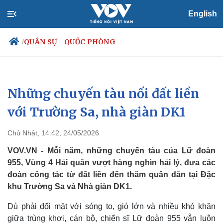
English
QUÂN SỰ - QUỐC PHÒNG
/
Những chuyến tàu nối đất liền
Chính trị
Xã hội
Đảng
Tin 24h
với Trường Sa, nhà giàn DK1
Tổ chức nhân sự
Dự báo thời tiết
Quốc hội
Giáo dục
Chủ Nhật, 14:42, 24/05/2026
Nhận diện sự thật
Dấu ấn VOV
Việc làm
VOV.VN - Mỗi năm, những chuyến tàu của Lữ đoàn
Biển đảo
955, Vùng 4 Hải quân vượt hàng nghìn hải lý, đưa các
đoàn công tác từ đất liền đến thăm quân dân tại Đặc
khu Trường Sa và Nhà giàn DK1.
Dù phải đối mặt với sóng to, gió lớn và nhiều khó khăn
giữa trùng khơi, cán bộ, chiến sĩ Lữ đoàn 955 vẫn luôn