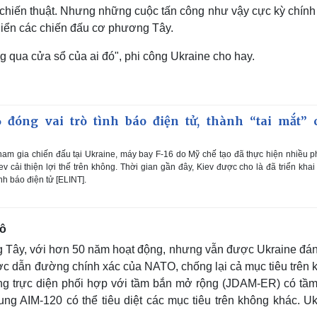
âu chiến thuật. Nhưng những cuộc tấn công như vậy cực kỳ chính
hiển các chiến đấu cơ phương Tây.
 qua cửa sổ của ai đó", phi công Ukraine cho hay.
 đóng vai trò tình báo điện tử, thành “tai mắt” 
am gia chiến đấu tại Ukraine, máy bay F-16 do Mỹ chế tạo đã thực hiện nhiều p
v cải thiện lợi thế trên không. Thời gian gần đây, Kiev được cho là đã triển khai
nh báo điện tử [ELINT].
Xô
ng Tây, với hơn 50 năm hoạt động, nhưng vẫn được Ukraine đán
ợc dẫn đường chính xác của NATO, chống lại cả mục tiêu trên 
ông trực diện phối hợp với tầm bắn mở rộng (JDAM-ER) có tầm
ng AIM-120 có thể tiêu diệt các mục tiêu trên không khác. Uk