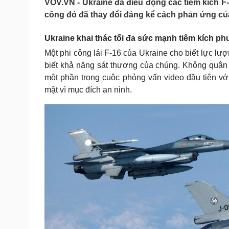
VOV.VN - Ukraine đã điều động các tiêm kích F-
Tin nóng
Việt Nam
công đó đã thay đổi đáng kể cách phản ứng củ
Tư vấn luật
Phân tích
Ukraine khai thác tối đa sức mạnh tiêm kích p
Một phi công lái F-16 của Ukraine cho biết lực l
Sức khỏe
Đời sống
biết khả năng sát thương của chúng. Không quân 
Dinh dưỡng - món ngon
Nhà đẹp
một phần trong cuộc phỏng vấn video đầu tiên với
Cây thuốc
Blog
mật vì mục đích an ninh.
Sản phụ khoa
Tình yêu - Gia đình
Nhi khoa
Nam khoa
Làm đẹp - giảm cân
Phòng mạch online
Ăn sạch sống khỏe
Cải chính