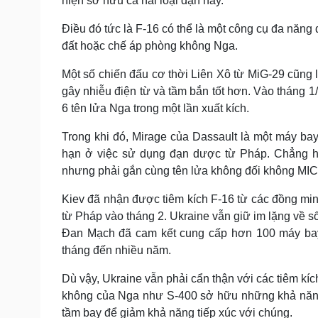
hiện sở hữu cả hai loại đạn này.
Điều đó tức là F-16 có thể là một công cụ đa năng 
đất hoặc chế áp phòng không Nga.
Một số chiến đấu cơ thời Liên Xô từ MiG-29 cũng l
gây nhiễu điện từ và tầm bắn tốt hơn. Vào tháng 1
6 tên lửa Nga trong một lần xuất kích.
Trong khi đó, Mirage của Dassault là một máy ba
hạn ở việc sử dụng đạn dược từ Pháp. Chẳng hạ
nhưng phải gắn cùng tên lửa không đối không MICA
Kiev đã nhận được tiêm kích F-16 từ các đồng mi
từ Pháp vào tháng 2. Ukraine vẫn giữ im lặng về 
Đan Mạch đã cam kết cung cấp hơn 100 máy bay 
tháng đến nhiều năm.
Dù vậy, Ukraine vẫn phải cẩn thận với các tiêm kíc
không của Nga như S-400 sở hữu những khả năng
tầm bay để giảm khả năng tiếp xúc với chúng.