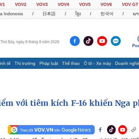
V1
VOV2
VOV3
VOV4
VOV5
VOV6
VOV GT
a Indonesia
/
日本語
/
ខ្មែរ
/
한국어
/
ພາ
Thứ Bảy, ngày 8 tháng 8 năm 2026
Po
inh tế
Thị trường
Pháp luật
Thể thao
Ô tô - Xe máy
Doanh nghi
Thế giới
Multimedia
K
Quan sát
Video
B
Cuộc sống đó đây
Ảnh
K
Hồ sơ
E-Magazine
iểm với tiêm kích F-16 khiến Nga p
Infographic
Thể thao
Ô tô - Xe máy
D
Bóng đá
Ô tô
T