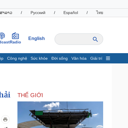
ສາລາວ
/
Русский
/
Español
/
ไทย
English
dcast
Radio
ệp
Công nghệ
Sức khỏe
Đời sống
Văn hóa
Giải trí
inh tế
Thị trường
ất động sản
Giá vàng
hởi nghiệp
Tiêu dùng
Tỷ giá
hải
THẾ GIỚI
Chứng khoán
Giá cà phê
oanh nghiệp
Công nghệ
hông tin doanh nghiệp
Sành điệu