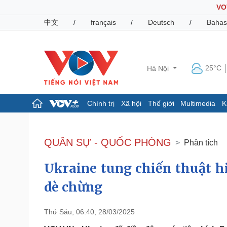
VO
中文
/
français
/
Deutsch
/
Bahas
25°C
Hà Nội
Chính trị
Xã hội
Thế giới
Multimedia
K
Chính trị
Xã hội
Đảng
Tin 24h
QUÂN SỰ - QUỐC PHÒNG
Phân tích
Tổ chức nhân sự
Dự báo thời tiết
Quốc hội
Giáo dục
Ukraine tung chiến thuật h
Nhận diện sự thật
Dấu ấn VOV
Việc làm
dè chừng
Biển đảo
Pháp luật
Quân sự - Quốc phòng
Thứ Sáu, 06:40, 28/03/2025
Vụ án
Vũ khí