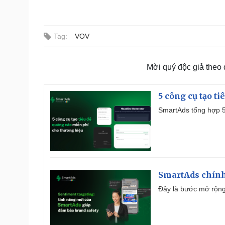
Tag:
VOV
Mời quý độc giả theo
5 công cụ tạo t
SmartAds tổng hợp 5 
SmartAds chính 
Đây là bước mở rộng 