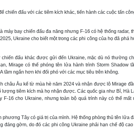
để chiến đấu với các tiêm kích khác, tiến hành các cuộc tấn cô
à máy bay chiến đấu đa năng nhưng F-16 có hệ thống radar, th
/2025, Ukraine cho biết một trong các phi công của họ đã phá h
y chiến đấu khác được gửi đến Ukraine, mặc dù nó thường chỉ
n, Mirage có thể phóng tên lửa hành trình Storm Shadow t
 tầm ngắn hơn khi đối phó với các mục tiêu trên không.
nh châu Âu kể từ mùa hè năm 2024 và nhận được lô Mirage đầu
số lượng tiêm kích mà họ nhận được. Các quốc gia như Bỉ, Hà L
F-16 cho Ukraine, nhưng toàn bộ quá trình này có thể mất 
h phương Tây có giá trị của mình. Hệ thống phòng thủ tên lửa đ
 đáng gờm, do đó các phi công Ukraine phải hạn chế độ cao