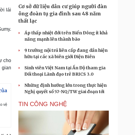
Cơ sở dữ liệu dân cư giúp người đàn
ời lái
ông đoàn tụ gia đình sau 48 năm
thất lạc
Sumy.
Áp thấp nhiệt đới trên Biển Đông ít khả
năng mạnh lên thành bão
9 trường nội trú liên cấp đang dần hiện
hữu tại các xã biên giới Điện Biên
ự cho
g gian
Sinh viên Việt Nam tại Ấn Độ tham gia
Đối thoại Lãnh đạo trẻ BRICS 3.0
Những định hướng lớn trong thực hiện
của
Nghị quyết số 57-NQ/TW giai đoạn tới
TIN CÔNG NGHỆ
ảo vệ