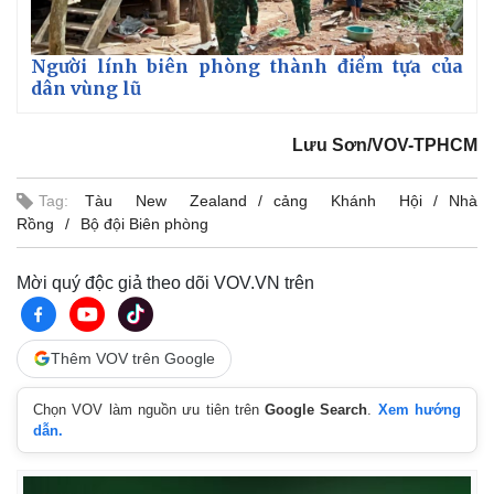
Người lính biên phòng thành điểm tựa của
dân vùng lũ
Lưu Sơn/VOV-TPHCM
Thế giới
Multimedia
Tag:
Tàu New Zealand
cảng Khánh Hội
Nhà
Rồng
Bộ đội Biên phòng
Quan sát
Video
Cuộc sống đó đây
Ảnh
Hồ sơ
E-Magazine
Mời quý độc giả theo dõi VOV.VN trên
Infographic
Thêm VOV trên Google
Chọn VOV làm nguồn ưu tiên trên
Google Search
.
Xem hướng
dẫn.