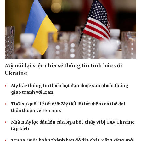
Doanh nghiệp
Công nghệ
Thông tin doanh nghiệp
Sành điệu
Doanh nghiệp 24h
Tin Công nghệ
Doanh nhân
Trải nghiệm
Vì cộng đồng
Chuyển đổi số
Mỹ nối lại việc chia sẻ thông tin tình báo với
Ukraine
Mỹ bác thông tin thiếu hụt đạn dược sau nhiều tháng
giao tranh với Iran
Thời sự quốc tế tối 6/8: Mỹ tiết lộ thời điểm có thể đạt
thỏa thuận về Hormuz
Nhà máy lọc dầu lớn của Nga bốc cháy vì bị UAV Ukraine
tập kích
Trung Quốc hoàn thành bản đồ địa chất Mặt Trăng mới