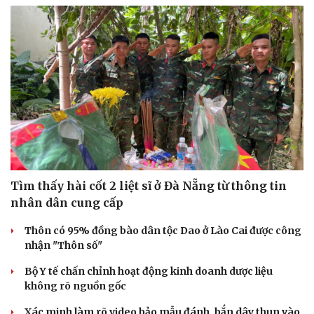
Tìm thấy hài cốt 2 liệt sĩ ở Đà Nẵng từ thông tin
nhân dân cung cấp
Thôn có 95% đồng bào dân tộc Dao ở Lào Cai được công
nhận "Thôn số"
Bộ Y tế chấn chỉnh hoạt động kinh doanh dược liệu
không rõ nguồn gốc
Văn hóa
Giải trí
Xác minh làm rõ video bảo mẫu đánh, bắn dây thun vào