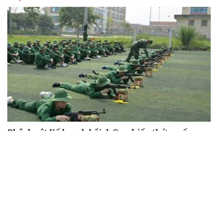
Phê duyệt Kế hoạch bồi dưỡng kiến thức quốc
phòng và an ninh cho đối tượng 1
Bế mạc Vòng Chung kết Hội thao Công an Nhân dân
năm 2026
Tăng cường tuyên truyền, bảo vệ vững chắc biên giới
Việt Nam – Campuchia