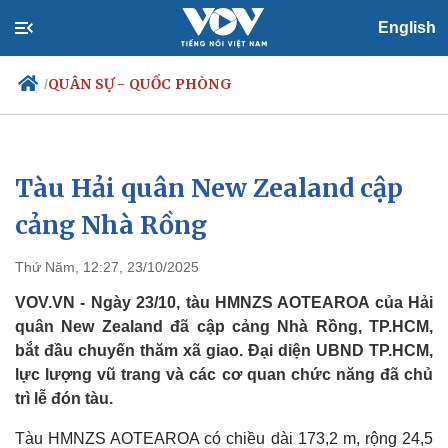
English
QUÂN SỰ - QUỐC PHÒNG
/
Tàu Hải quân New Zealand cập
Chính trị
Xã hội
Đảng
Tin 24h
cảng Nhà Rồng
Tổ chức nhân sự
Dự báo thời tiết
Quốc hội
Giáo dục
Thứ Năm, 12:27, 23/10/2025
Nhận diện sự thật
Dấu ấn VOV
Việc làm
VOV.VN - Ngày 23/10, tàu HMNZS AOTEAROA của Hải
Biển đảo
quân New Zealand đã cập cảng Nhà Rồng, TP.HCM,
bắt đầu chuyến thăm xã giao. Đại diện UBND TP.HCM,
lực lượng vũ trang và các cơ quan chức năng đã chủ
trì lễ đón tàu.
Tàu HMNZS AOTEAROA có chiều dài 173,2 m, rộng 24,5