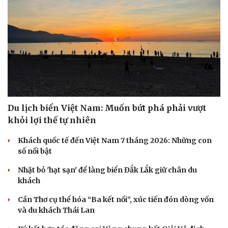
check-in
Cửa sổ tình yêu
Kể chuyện cho bé
Hạt giống tâm hồn
Du lịch biển Việt Nam: Muốn bứt phá phải vượt
khỏi lợi thế tự nhiên
Khách quốc tế đến Việt Nam 7 tháng 2026: Những con
số nổi bật
Nhặt bỏ 'hạt sạn' để làng biển Đắk Lắk giữ chân du
khách
Cần Thơ cụ thể hóa “Ba kết nối”, xúc tiến đón dòng vốn
và du khách Thái Lan