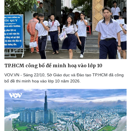
Thể thao
Ô tô - Xe máy
Bóng đá
Ô tô
Lịch thi đấu bóng đá
Xe máy
Thế giới thể thao
Tư vấn
eSports
Hậu trường
TP.HCM công bố đề minh hoạ vào lớp 10
VOV.VN - Sáng 22/10, Sở Giáo dục và Đào tạo TP.HCM đã công
bố đề thi minh hoạ vào lớp 10 năm 2026.