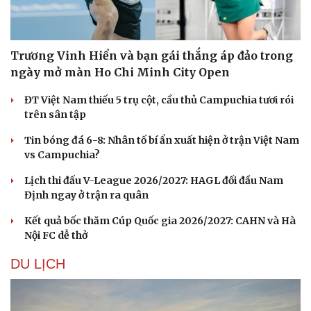
Trương Vinh Hiển và bạn gái thắng áp đảo trong
ngày mở màn Ho Chi Minh City Open
ĐT Việt Nam thiếu 5 trụ cột, cầu thủ Campuchia tươi rói
trên sân tập
Tin bóng đá 6-8: Nhân tố bí ẩn xuất hiện ở trận Việt Nam
vs Campuchia?
Lịch thi đấu V-League 2026/2027: HAGL đối đầu Nam
Định ngay ở trận ra quân
Kết quả bốc thăm Cúp Quốc gia 2026/2027: CAHN và Hà
Nội FC dễ thở
DU LỊCH
Du lịch
Podcast
Tư vấn
Câu chuyện thời sự
Săn Tour
Đọc truyện đêm khuya