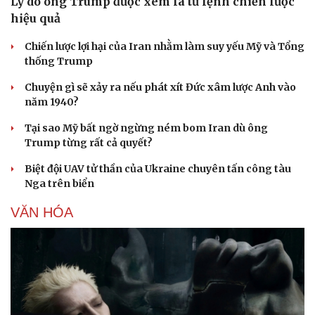
Lý do ông Trump được xem là tư lệnh chiến lược
Cây thuốc
Blog
Sản phụ khoa
Tình yêu - Gia đình
hiệu quả
Nhi khoa
Chiến lược lợi hại của Iran nhằm làm suy yếu Mỹ và Tổng
Nam khoa
thống Trump
Làm đẹp - giảm cân
Phòng mạch online
Chuyện gì sẽ xảy ra nếu phát xít Đức xâm lược Anh vào
Ăn sạch sống khỏe
năm 1940?
Tại sao Mỹ bất ngờ ngừng ném bom Iran dù ông
Trump từng rất cả quyết?
Biệt đội UAV tử thần của Ukraine chuyên tấn công tàu
Nga trên biển
VĂN HÓA