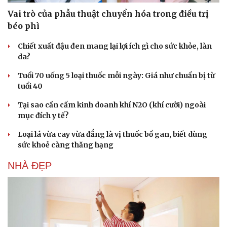
Vai trò của phẫu thuật chuyển hóa trong điều trị
béo phì
Chiết xuất đậu đen mang lại lợi ích gì cho sức khỏe, làn
da?
Tuổi 70 uống 5 loại thuốc mỗi ngày: Giá như chuẩn bị từ
tuổi 40
Tại sao cần cấm kinh doanh khí N2O (khí cười) ngoài
mục đích y tế?
Loại lá vừa cay vừa đắng là vị thuốc bổ gan, biết dùng
sức khoẻ càng thăng hạng
NHÀ ĐẸP