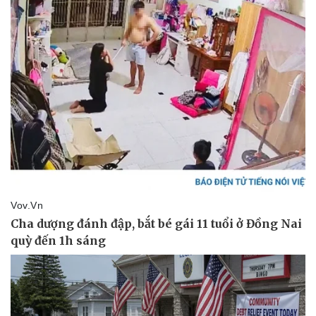
Kinh tế
Thị trường
Bất động sản
Giá vàng
Khởi nghiệp
Tiêu dùng
Tỷ giá
Chứng khoán
Giá cà phê