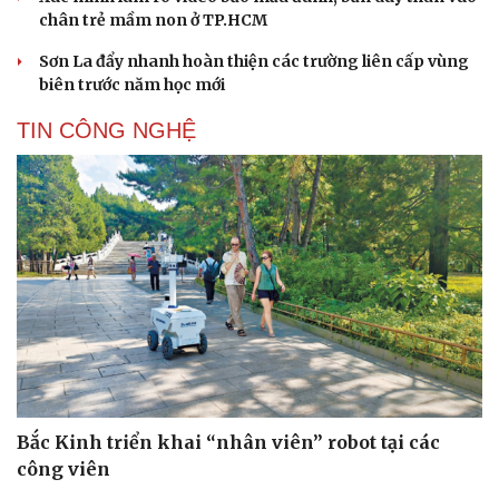
Sân khấu - Điện ảnh
Nghệ sĩ
chân trẻ mầm non ở TP.HCM
Văn học
Thời trang
Sơn La đẩy nhanh hoàn thiện các trường liên cấp vùng
Âm nhạc
Sao Việt
biên trước năm học mới
Di sản
TIN CÔNG NGHỆ
Bắc Kinh triển khai “nhân viên” robot tại các
công viên