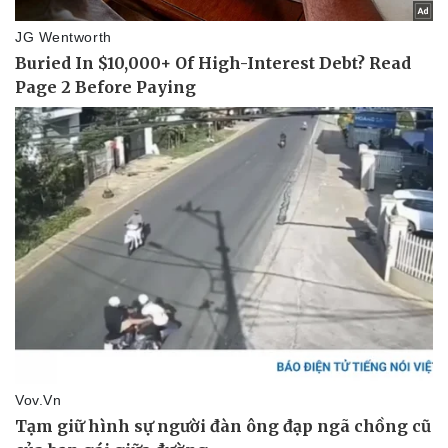
Pháp luật
Quân sự - Quốc phòng
Vụ án
Vũ khí
Tin nóng
Việt Nam
Tư vấn luật
Phân tích