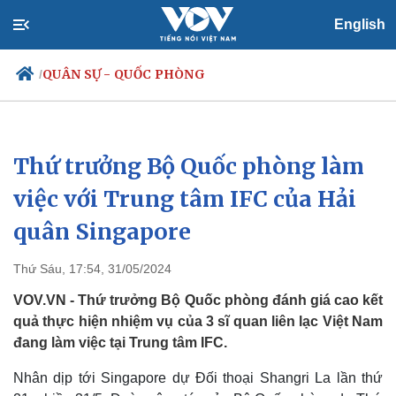
English
QUÂN SỰ - QUỐC PHÒNG
/
Thứ trưởng Bộ Quốc phòng làm
Chính trị
Xã hội
Đảng
Tin 24h
việc với Trung tâm IFC của Hải
Tổ chức nhân sự
Dự báo thời tiết
quân Singapore
Quốc hội
Giáo dục
Nhận diện sự thật
Dấu ấn VOV
Việc làm
Thứ Sáu, 17:54, 31/05/2024
Biển đảo
VOV.VN - Thứ trưởng Bộ Quốc phòng đánh giá cao kết
quả thực hiện nhiệm vụ của 3 sĩ quan liên lạc Việt Nam
đang làm việc tại Trung tâm IFC.
Nhân dịp tới Singapore dự Đối thoại Shangri La lần thứ