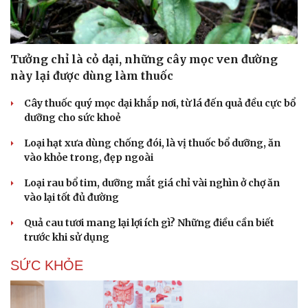
Tưởng chỉ là cỏ dại, những cây mọc ven đường
này lại được dùng làm thuốc
Cây thuốc quý mọc dại khắp nơi, từ lá đến quả đều cực bổ
dưỡng cho sức khoẻ
Cải chính
Loại hạt xưa dùng chống đói, là vị thuốc bổ dưỡng, ăn
vào khỏe trong, đẹp ngoài
Loại rau bổ tim, dưỡng mắt giá chỉ vài nghìn ở chợ ăn
vào lại tốt đủ đường
Quả cau tươi mang lại lợi ích gì? Những điều cần biết
trước khi sử dụng
SỨC KHỎE