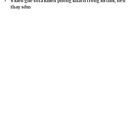
6 kiểu ghế sofa khiến phòng khách trông lỗi thời, nên
thay sớm
7 màu sơn trần nhà được chuyên gia nội thất yêu thích
hơn màu trắng
Thú cưng có bị stress vì nhà bừa bộn?
VIỆT NAM