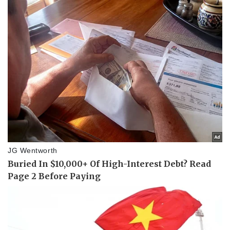
Pháp luật
Quân sự - Quốc phòng
Vụ án
Vũ khí
Tin nóng
Việt Nam
Tư vấn luật
Phân tích