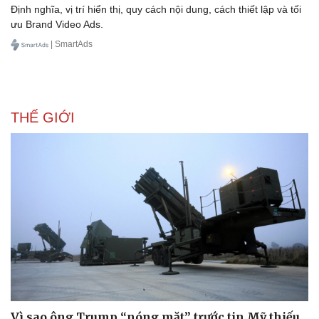
Định nghĩa, vị trí hiển thị, quy cách nội dung, cách thiết lập và tối
ưu Brand Video Ads.
| SmartAds
Doanh nghiệp
Công nghệ
Thông tin doanh nghiệp
Sành điệu
Doanh nghiệp 24h
Tin Công nghệ
THẾ GIỚI
Doanh nhân
Trải nghiệm
Vì cộng đồng
Chuyển đổi số
Vì sao ông Trump “nóng mặt” trước tin Mỹ thiếu