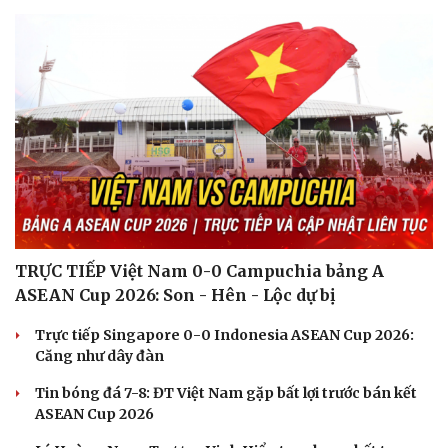
TRỰC TIẾP Việt Nam 0-0 Campuchia bảng A
Du lịch
Podcast
ASEAN Cup 2026: Son - Hên - Lộc dự bị
Tư vấn
Câu chuyện thời sự
Trực tiếp Singapore 0-0 Indonesia ASEAN Cup 2026:
Săn Tour
Đọc truyện đêm khuya
Căng như dây đàn
check-in
Cửa sổ tình yêu
Kể chuyện cho bé
Tin bóng đá 7-8: ĐT Việt Nam gặp bất lợi trước bán kết
Hạt giống tâm hồn
ASEAN Cup 2026