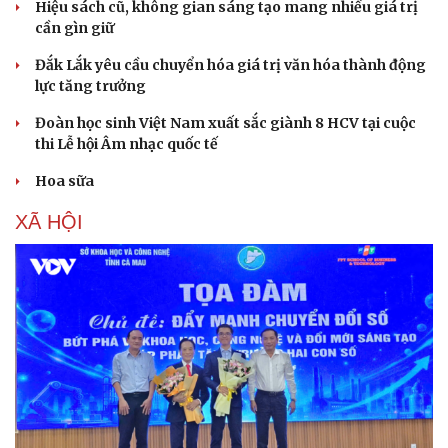
Hiệu sách cũ, không gian sáng tạo mang nhiều giá trị
cần gìn giữ
Đắk Lắk yêu cầu chuyển hóa giá trị văn hóa thành động
lực tăng trưởng
Đoàn học sinh Việt Nam xuất sắc giành 8 HCV tại cuộc
thi Lễ hội Âm nhạc quốc tế
Hoa sữa
XÃ HỘI
Văn hóa
Giải trí
Sân khấu - Điện ảnh
Nghệ sĩ