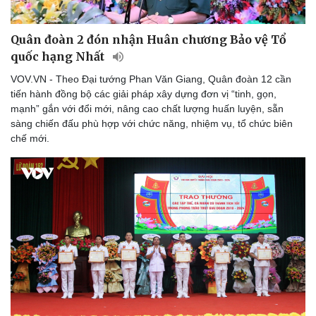
Quân đoàn 2 đón nhận Huân chương Bảo vệ Tổ
quốc hạng Nhất
VOV.VN - Theo Đại tướng Phan Văn Giang, Quân đoàn 12 cần
tiến hành đồng bộ các giải pháp xây dựng đơn vị “tinh, gọn,
mạnh” gắn với đổi mới, nâng cao chất lượng huấn luyện, sẵn
sàng chiến đấu phù hợp với chức năng, nhiệm vụ, tổ chức biên
chế mới.
Thể thao
Ô tô - Xe máy
Bóng đá
Ô tô
Lịch thi đấu bóng đá
Xe máy
Thế giới thể thao
Tư vấn
eSports
Hậu trường