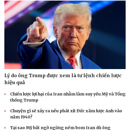
Dinh dưỡng - món ngon
Nhà đẹp
Cây thuốc
Blog
Sản phụ khoa
Tình yêu - Gia đình
Nhi khoa
Nam khoa
Làm đẹp - giảm cân
Phòng mạch online
Ăn sạch sống khỏe
Lý do ông Trump được xem là tư lệnh chiến lược
hiệu quả
Chiến lược lợi hại của Iran nhằm làm suy yếu Mỹ và Tổng
thống Trump
Chuyện gì sẽ xảy ra nếu phát xít Đức xâm lược Anh vào
năm 1940?
Tại sao Mỹ bất ngờ ngừng ném bom Iran dù ông