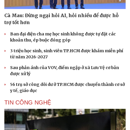
Văn học
Thời trang
Âm nhạc
Sao Việt
Di sản
Cà Mau: Đừng ngại hỏi AI, hỏi nhiều để được hỗ
trợ tốt hơn
Ban đại diện cha mẹ học sinh không được tự đặt các
khoản thu, ép buộc đóng góp
3 triệu học sinh, sinh viên TP.HCM được khám miễn phí
từ năm 2026-2027
Sau phản ánh của VOV, điểm ngập ở xã Lưu Vệ cơ bản
được xử lý
56 trụ sở công dôi dư ở TP.HCM được chuyển thành cơ sở
y tế, giáo dục
TIN CÔNG NGHỆ