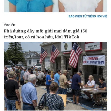
Bất động sản
Giá vàng
Khởi nghiệp
Tiêu dùng
Tỷ giá
Chứng khoán
Giá cà phê