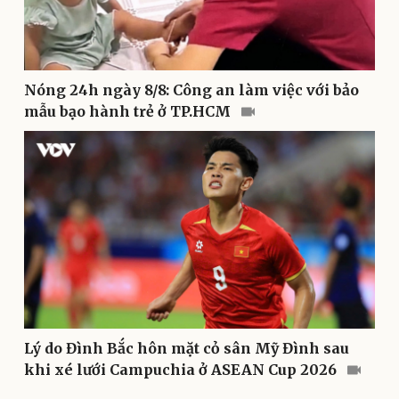
Văn hóa
Giải trí
Nóng 24h ngày 8/8: Công an làm việc với bảo
Sân khấu - Điện ảnh
Nghệ sĩ
mẫu bạo hành trẻ ở TP.HCM
Văn học
Thời trang
Âm nhạc
Sao Việt
Di sản
Lý do Đình Bắc hôn mặt cỏ sân Mỹ Đình sau
khi xé lưới Campuchia ở ASEAN Cup 2026