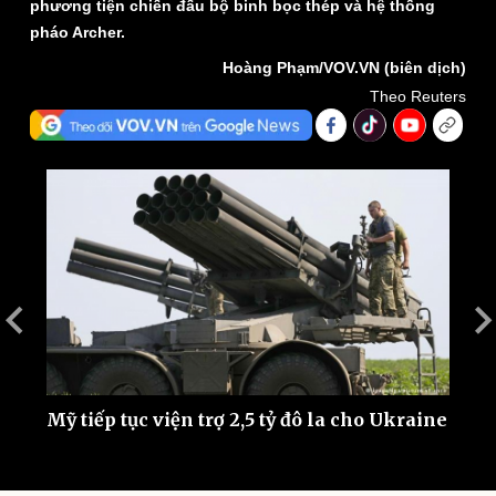
phương tiện chiến đấu bộ binh bọc thép và hệ thống
pháo Archer.
Hoàng Phạm/VOV.VN (biên dịch)
Theo Reuters
Thế giới
Multimedia
Quan sát
Video
Cuộc sống đó đây
Ảnh
Hồ sơ
E-Magazine
Infographic
Mỹ tiếp tục viện trợ 2,5 tỷ đô la cho Ukraine
T
U