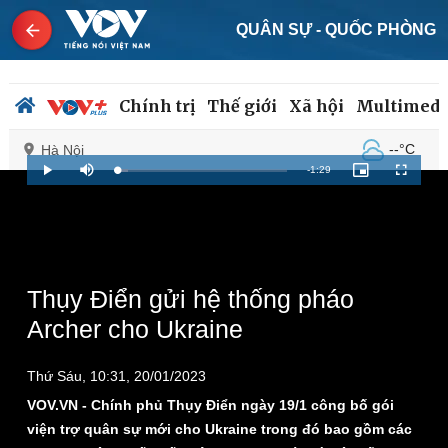
QUÂN SỰ - QUỐC PHÒNG
Chính trị
Thế giới
Xã hội
Multimedi
--°C
Hà Nội
Remaining
-
1:29
Loaded
:
Play
Mute
Picture-
Fullscreen
7.00%
in-
Picture
Time
Chính trị
Xã hội
Đảng
Tin 24h
Tổ chức nhân sự
Dự báo thời tiết
Thụy Điển gửi hệ thống pháo
Quốc hội
Giáo dục
Archer cho Ukraine
Nhận diện sự thật
Dấu ấn VOV
Việc làm
Thứ Sáu, 10:31, 20/01/2023
Biển đảo
VOV.VN - Chính phủ Thụy Điển ngày 19/1 công bố gói
viện trợ quân sự mới cho Ukraine trong đó bao gồm các