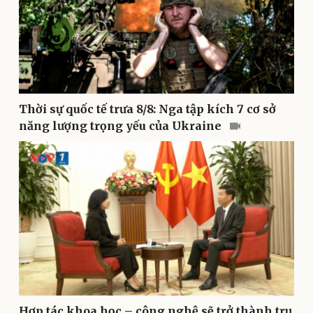
Thời sự quốc tế trưa 8/8: Nga tập kích 7 cơ sở
Pháp luật
Quân sự - Quốc phòng
năng lượng trọng yếu của Ukraine
Vụ án
Vũ khí
Tin nóng
Việt Nam
Tư vấn luật
Phân tích
Hợp tác khoa học – công nghệ sẽ trở thành trụ