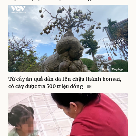
Sức khỏe
Đời sống
Dinh dưỡng - món ngon
Nhà đẹp
Cây thuốc
Blog
Sản phụ khoa
Tình yêu - Gia đình
Nhi khoa
Nam khoa
Làm đẹp - giảm cân
Phòng mạch online
Ăn sạch sống khỏe
Từ cây ăn quả dân dã lên chậu thành bonsai,
có cây được trả 500 triệu đồng