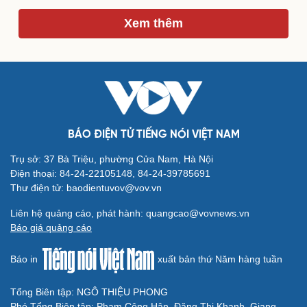
Xem thêm
Du lịch
Podcast
Tư vấn
Câu chuyện thời sự
Săn Tour
Đọc truyện đêm khuya
check-in
Cửa sổ tình yêu
Kể chuyện cho bé
Hạt giống tâm hồn
BÁO ĐIỆN TỬ TIẾNG NÓI VIỆT NAM
Trụ sở: 37 Bà Triệu, phường Cửa Nam, Hà Nội
Điện thoại: 84-24-22105148, 84-24-39785691
Thư điện tử: baodientuvov@vov.vn
Liên hệ quảng cáo, phát hành: quangcao@vovnews.vn
Báo giá quảng cáo
Báo in
xuất bản thứ Năm hàng tuần
Tổng Biên tập: NGÔ THIỆU PHONG
Phó Tổng Biên tập: Phạm Công Hân, Đặng Thị Khanh, Giang