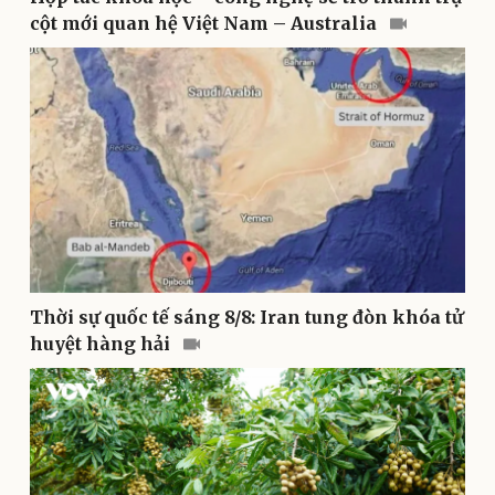
cột mới quan hệ Việt Nam – Australia
Thể thao
Ô tô - Xe máy
Bóng đá
Ô tô
Lịch thi đấu bóng đá
Xe máy
Thế giới thể thao
Tư vấn
eSports
Hậu trường
Thời sự quốc tế sáng 8/8: Iran tung đòn khóa tử
huyệt hàng hải