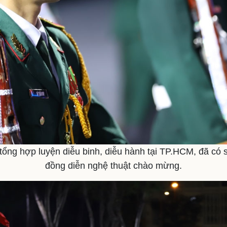
 tổng hợp luyện diễu binh, diễu hành tại TP.HCM, đã có
đồng diễn nghệ thuật chào mừng.