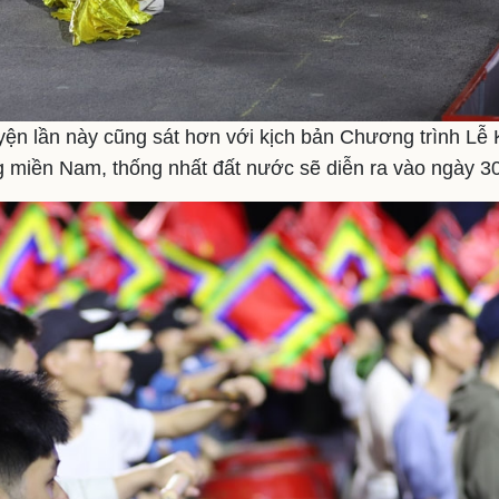
yện lần này cũng sát hơn với kịch bản Chương trình L
 miền Nam, thống nhất đất nước sẽ diễn ra vào ngày 30