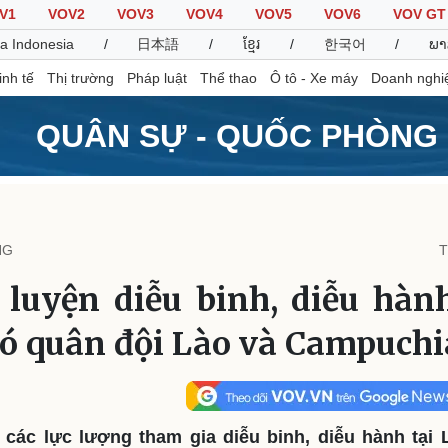
V1
VOV2
VOV3
VOV4
VOV5
VOV6
VOV GT
a Indonesia
/
日本語
/
ខ្មែរ
/
한국어
/
ພາ
inh tế
Thị trường
Pháp luật
Thể thao
Ô tô - Xe máy
Doanh nghi
QUÂN SỰ - QUỐC PHÒNG
Thế giới
Multimedia
K
Quan sát
Video
B
NG
T
Cuộc sống đó đây
Ảnh
K
Hồ sơ
E-Magazine
luyện diễu binh, diễu hành
Infographic
ó quân đội Lào và Campuchi
Thể thao
Ô tô - Xe máy
D
Bóng đá
Ô tô
T
Lịch thi đấu bóng đá
Xe máy
, các lực lượng tham gia diễu binh, diễu hành tại
Thế giới thể thao
Tư vấn