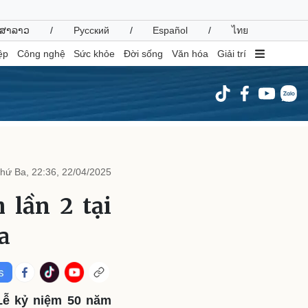
ສາລາວ
/
Русский
/
Español
/
ไทย
ệp
Công nghệ
Sức khỏe
Đời sống
Văn hóa
Giải trí
inh tế
Thị trường
ất động sản
Giá vàng
hứ Ba, 22:36, 22/04/2025
hởi nghiệp
Tiêu dùng
Tỷ giá
 lần 2 tại
Chứng khoán
Giá cà phê
a
oanh nghiệp
Công nghệ
hông tin doanh nghiệp
Sành điệu
Doanh nghiệp 24h
Tin Công nghệ
 Lễ kỷ niệm 50 năm
Doanh nhân
Trải nghiệm