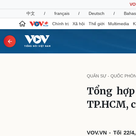
VO
中文
/
français
/
Deutsch
/
Bahas
Chính trị
Xã hội
Thế giới
Multimedia
K
Chính trị
Xã hội
Đảng
Tin 24h
QUÂN SỰ - QUỐC PHÒ
Tổ chức nhân sự
Dự báo thời tiết
Quốc hội
Giáo dục
Tổng hợp 
Nhận diện sự thật
Dấu ấn VOV
Việc làm
TP.HCM, c
Biển đảo
Pháp luật
Quân sự - Quốc phòng
Vụ án
Vũ khí
Tin nóng
Việt Nam
VOV.VN - Tối 22/4
Tư vấn luật
Phân tích