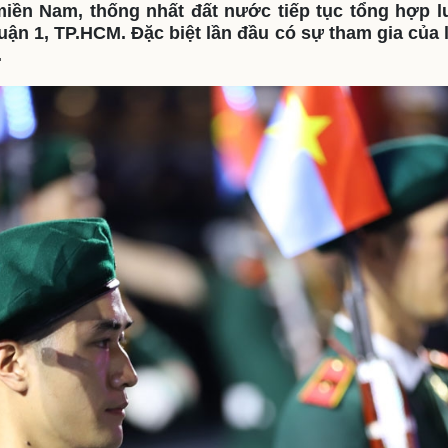
iền Nam, thống nhất đất nước tiếp tục tổng hợp lu
eSports
V
ận 1, TP.HCM. Đặc biệt lần đầu có sự tham gia của 
Hậu trường
.
Văn hóa
Giải trí
D
Sân khấu - Điện ảnh
Nghệ sĩ
Văn học
Thời trang
Âm nhạc
Sao Việt
c
Di sản