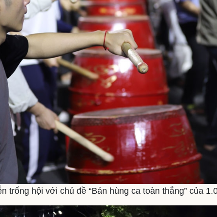
n trống hội với chủ đề “Bản hùng ca toàn thắng” của 1.