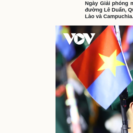
Ngày Giải phóng m
đường Lê Duẩn, Qu
Lào và Campuchia
Sức khỏe
Đời sống
Dinh dưỡng - món ngon
Nhà đẹp
Cây thuốc
Blog
Sản phụ khoa
Tình yêu - Gia đình
Nhi khoa
Nam khoa
Làm đẹp - giảm cân
Phòng mạch online
Ăn sạch sống khỏe
Cải chính