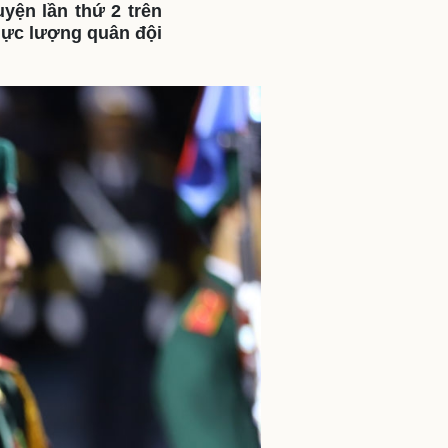
yện lần thứ 2 trên
ì cộng đồng
Chuyển đổi số
lực lượng quân đội
u lịch
Podcast
Tư vấn
Câu chuyện thời sự
Săn Tour
Đọc truyện đêm khuya
heck-in
Cửa sổ tình yêu
Kể chuyện cho bé
Hạt giống tâm hồn