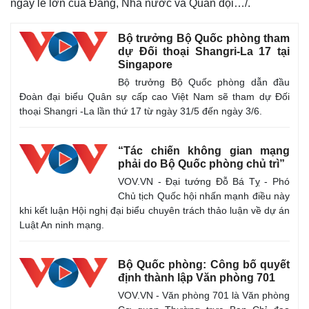
ngày lễ lớn của Đảng, Nhà nước và Quân đội…/.
Bộ trưởng Bộ Quốc phòng tham
dự Đối thoại Shangri-La 17 tại
Singapore
Bộ trưởng Bộ Quốc phòng dẫn đầu
Đoàn đại biểu Quân sự cấp cao Việt Nam sẽ tham dự Đối
thoại Shangri -La lần thứ 17 từ ngày 31/5 đến ngày 3/6.
“Tác chiến không gian mạng
phải do Bộ Quốc phòng chủ trì”
VOV.VN - Đại tướng Đỗ Bá Tỵ - Phó
Chủ tịch Quốc hội nhấn mạnh điều này
khi kết luận Hội nghị đại biểu chuyên trách thảo luận về dự án
Kinh tế
Thị trường
Luật An ninh mạng.
Bất động sản
Giá vàng
Khởi nghiệp
Tiêu dùng
Tỷ giá
Bộ Quốc phòng: Công bố quyết
Chứng khoán
định thành lập Văn phòng 701
Giá cà phê
VOV.VN - Văn phòng 701 là Văn phòng