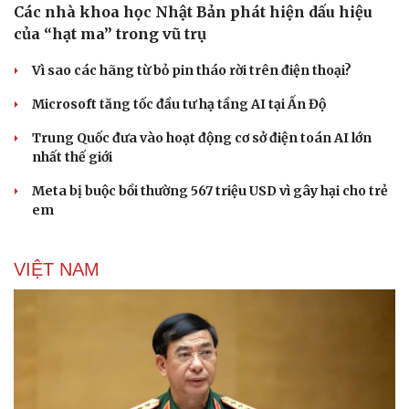
Các nhà khoa học Nhật Bản phát hiện dấu hiệu
của “hạt ma” trong vũ trụ
Vì sao các hãng từ bỏ pin tháo rời trên điện thoại?
Microsoft tăng tốc đầu tư hạ tầng AI tại Ấn Độ
Trung Quốc đưa vào hoạt động cơ sở điện toán AI lớn
nhất thế giới
Du lịch
Podcast
Meta bị buộc bồi thường 567 triệu USD vì gây hại cho trẻ
Tư vấn
Câu chuyện thời sự
em
Săn Tour
Đọc truyện đêm khuya
check-in
Cửa sổ tình yêu
Kể chuyện cho bé
VIỆT NAM
Hạt giống tâm hồn