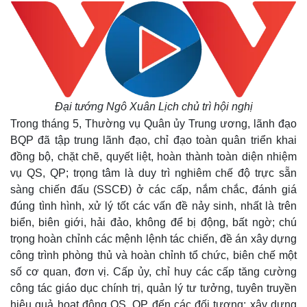
Đại tướng Ngô Xuân Lịch chủ trì hội nghị
Trong tháng 5, Thường vụ Quân ủy Trung ương, lãnh đạo
BQP đã tập trung lãnh đạo, chỉ đạo toàn quân triển khai
đồng bộ, chặt chẽ, quyết liệt, hoàn thành toàn diện nhiệm
vụ QS, QP; trọng tâm là duy trì nghiêm chế độ trực sẵn
sàng chiến đấu (SSCĐ) ở các cấp, nắm chắc, đánh giá
đúng tình hình, xử lý tốt các vấn đề nảy sinh, nhất là trên
biển, biên giới, hải đảo, không để bị động, bất ngờ; chú
trọng hoàn chỉnh các mệnh lệnh tác chiến, đề án xây dựng
công trình phòng thủ và hoàn chỉnh tổ chức, biên chế một
số cơ quan, đơn vị. Cấp ủy, chỉ huy các cấp tăng cường
công tác giáo dục chính trị, quản lý tư tưởng, tuyên truyền
hiệu quả hoạt động QS, QP đến các đối tượng; xây dựng