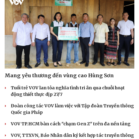
Mang yêu thương đến vùng cao Hùng Sơn
Tuổi trẻ VOV lan tỏa nghĩa tình tri ân qua chuỗi hoạt
động thiết thực dịp 27/7
Đoàn công tác VOV làm việc với Tập đoàn Truyền thông
Quốc gia Pháp
Văn hóa
Giải trí
Sân khấu - Điện ảnh
Nghệ sĩ
VOV TP.HCM bàn cách "chạm Gen Z" trên đa nền tảng
Văn học
Thời trang
VOV, TTXVN, Báo Nhân dân ký kết hợp tác truyền thông
Âm nhạc
Sao Việt