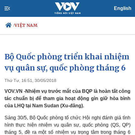
English
VIỆT NAM
/
Bộ Quốc phòng triển khai nhiệm
Chính trị
Xã hội
Đảng
Tin 24h
vụ quân sự, quốc phòng tháng 6
Tổ chức nhân sự
Dự báo thời tiết
Quốc hội
Giáo dục
Thứ Tư, 16:51, 30/05/2018
Nhận diện sự thật
Dấu ấn VOV
Việc làm
VOV.VN -Nhiệm vụ trước mắt của BQP là hoàn tất công
Biển đảo
tác chuẩn bị để tham gia hoạt động gìn giữ hòa bình
của LHQ tại Nam Sudan (Xu-đăng).
Sáng 30/5, Bộ Quốc phòng tổ chức Hội nghị đánh giá tình
hình thực hiện nhiệm vụ quân sự, quốc phòng (QS, QP)
tháng 5, đề ra một số nhiệm vụ trọng tâm trong tháng 6