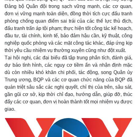
Đảng bộ Quân đội trong sạch vững mạnh, các cơ quan,
đơn vị vững mạnh toàn diện, đồng thời tích cực đấu tranh
Thế giới
Multimedia
phòng chống quan điểm sai trái của các thế lực thù địch,
Quan sát
Video
Cuộc sống đó đây
Ảnh
đấu tranh trấn áp tội phạm; thực hiện tốt công tác kế hoạch,
Hồ sơ
E-Magazine
đầu tư, tài chính, kinh tế, bảo đảm hậu cần, kỹ thuật, công
Infographic
nghiệp quốc phòng và các mặt công tác khác, đáp ứng kịp
thời yêu cầu nhiệm vụ thường xuyên cũng như đột xuất.
Tại hội nghị, các đại biểu đã tập trung phân tích, đánh giá,
dự báo tình hình, các nguy cơ tiềm ẩn và nhận định mặc
dù còn nhiều khó khăn chi phối, tác động, song Quân ủy
Trung ương, BQP và các cơ quan chức năng của BQP đã
quán triệt sâu sắc các nghị quyết, chỉ thị của trên, sâu sát,
gần gũi cơ sở, kịp thời chỉ đạo, hướng dẫn, giúp đỡ, thúc
đẩy các cơ quan, đơn vị hoàn thành tốt mọi nhiệm vụ được
giao.