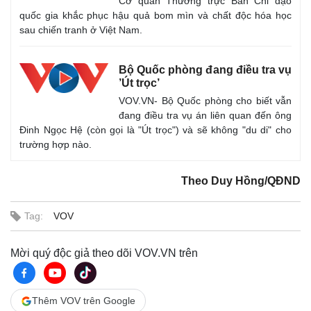
Cơ quan Thường trực Ban Chỉ đạo
quốc gia khắc phục hậu quả bom mìn và chất độc hóa học
sau chiến tranh ở Việt Nam.
Bộ Quốc phòng đang điều tra vụ
’Út trọc’
VOV.VN- Bộ Quốc phòng cho biết vẫn
đang điều tra vụ án liên quan đến ông
Đinh Ngọc Hệ (còn gọi là "Út trọc") và sẽ không "du di" cho
trường hợp nào.
Theo Duy Hồng/QĐND
Tag:
VOV
Mời quý độc giả theo dõi VOV.VN trên
Thêm VOV trên Google