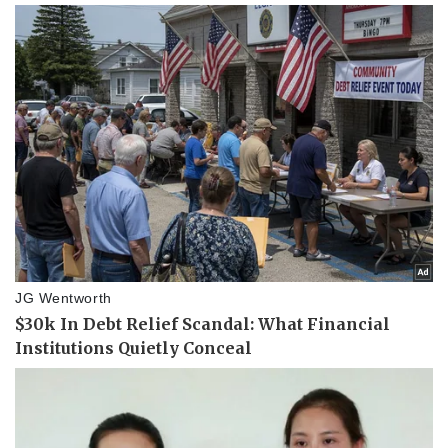
Thể thao
Ô tô - Xe máy
Bóng đá
Ô tô
Lịch thi đấu bóng đá
Xe máy
Thế giới thể thao
Tư vấn