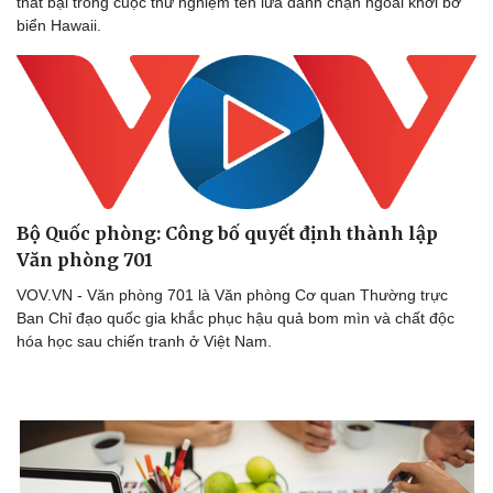
thất bại trong cuộc thử nghiệm tên lửa đánh chặn ngoài khơi bờ
biển Hawaii.
Sức khỏe
Đời sống
Dinh dưỡng - món ngon
Nhà đẹp
Cây thuốc
Blog
Sản phụ khoa
Tình yêu - Gia đình
Nhi khoa
Nam khoa
Làm đẹp - giảm cân
Phòng mạch online
Ăn sạch sống khỏe
Bộ Quốc phòng: Công bố quyết định thành lập
Văn phòng 701
VOV.VN - Văn phòng 701 là Văn phòng Cơ quan Thường trực
Ban Chỉ đạo quốc gia khắc phục hậu quả bom mìn và chất độc
hóa học sau chiến tranh ở Việt Nam.