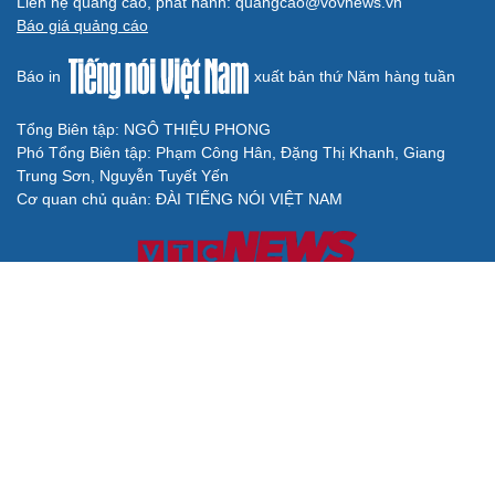
Liên hệ quảng cáo, phát hành: quangcao@vovnews.vn
Báo giá quảng cáo
Báo in
xuất bản thứ Năm hàng tuần
Tổng Biên tập: NGÔ THIỆU PHONG
Phó Tổng Biên tập: Phạm Công Hân, Đặng Thị Khanh, Giang
Trung Sơn, Nguyễn Tuyết Yến
Cơ quan chủ quản: ĐÀI TIẾNG NÓI VIỆT NAM
Không được sao chép lại bất kỳ thông tin nào từ website này khi
chưa có sự đồng ý bằng văn bản của Báo Điện tử Tiếng nói Việt
Nam
Giấy phép số 27/GP-BVHTTDL của Bộ Văn hóa, Thể thao và Du
lịch cấp ngày 25/04/2025