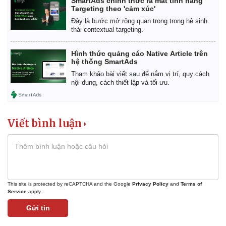
SmartAds chính thức ra mắt tính năng
Targeting theo 'cảm xúc'
Đây là bước mở rộng quan trọng trong hệ sinh
thái contextual targeting.
Hình thức quảng cáo Native Article trên
hệ thống SmartAds
Pháp luật
Quân sự - Quốc phòng
Tham khảo bài viết sau để nắm vị trí, quy cách
nội dung, cách thiết lập và tối ưu.
Vụ án
Vũ khí
Tin nóng
Việt Nam
Tư vấn luật
Phân tích
Viết bình luận
This site is protected by reCAPTCHA and the Google
Privacy Policy
and
Terms of
Service
apply.
Gửi tin