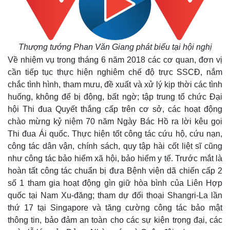
Thượng tướng Phan Văn Giang phát biểu tại hội nghị
Về nhiệm vụ trong tháng 6 năm 2018 các cơ quan, đơn vị
cần tiếp tục thực hiện nghiêm chế độ trực SSCĐ, nắm
chắc tình hình, tham mưu, đề xuất và xử lý kịp thời các tình
huống, không để bị động, bất ngờ; tập trung tổ chức Đại
hội Thi đua Quyết thắng cấp trên cơ sở, các hoạt động
chào mừng kỷ niệm 70 năm Ngày Bác Hồ ra lời kêu gọi
Thi đua Ái quốc. Thực hiện tốt công tác cứu hộ, cứu nạn,
công tác dân vận, chính sách, quy tập hài cốt liệt sĩ cũng
như công tác bảo hiểm xã hội, bảo hiểm y tế. Trước mắt là
hoàn tất công tác chuẩn bị đưa Bệnh viện dã chiến cấp 2
số 1 tham gia hoạt động gìn giữ hòa bình của Liên Hợp
quốc tại Nam Xu-đăng; tham dự đối thoại Shangri-La lần
thứ 17 tại Singapore và tăng cường công tác bảo mật
thông tin, bảo đảm an toàn cho các sự kiện trọng đại, các