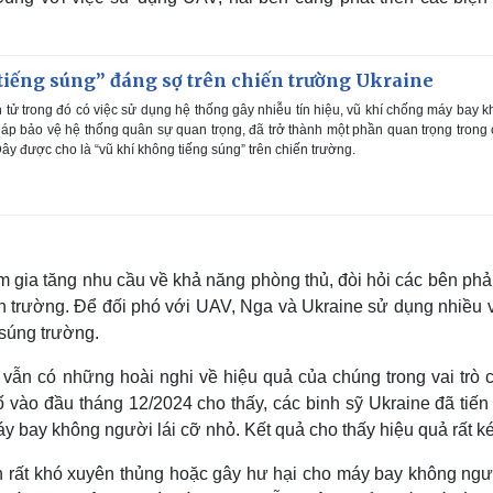
tiếng súng” đáng sợ trên chiến trường Ukraine
 tử trong đó có việc sử dụng hệ thống gây nhiễu tín hiệu, vũ khí chống máy bay 
háp bảo vệ hệ thống quân sự quan trọng, đã trở thành một phần quan trọng trong
ây được cho là “vũ khí không tiếng súng” trên chiến trường.
 gia tăng nhu cầu về khả năng phòng thủ, đòi hỏi các bên phải
ến trường. Để đối phó với UAV, Nga và Ukraine sử dụng nhiều v
 súng trường.
vẫn có những hoài nghi về hiệu quả của chúng trong vai trò 
 vào đầu tháng 12/2024 cho thấy, các binh sỹ Ukraine đã tiến
 bay không người lái cỡ nhỏ. Kết quả cho thấy hiệu quả rất k
n rất khó xuyên thủng hoặc gây hư hại cho máy bay không ngườ