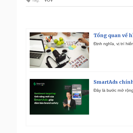
Tag:
VOV
Tổng quan về h
Định nghĩa, vị trí hi
SmartAds chính 
Đây là bước mở rộng 