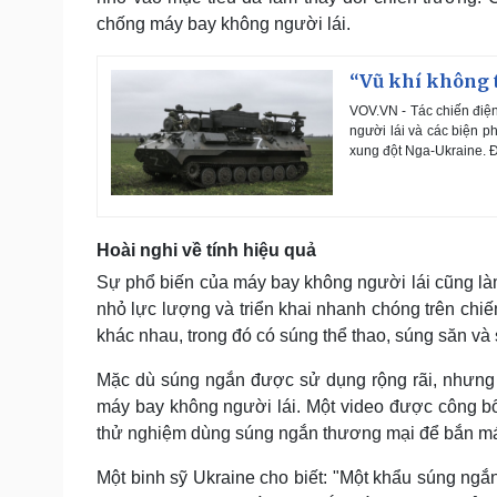
chống máy bay không người lái.
“Vũ khí không 
VOV.VN - Tác chiến điện
người lái và các biện p
xung đột Nga-Ukraine. Đ
Hoài nghi về tính hiệu quả
Sự phổ biến của máy bay không người lái cũng làm
nhỏ lực lượng và triển khai nhanh chóng trên chi
khác nhau, trong đó có súng thể thao, súng săn và
Mặc dù súng ngắn được sử dụng rộng rãi, nhưng 
máy bay không người lái. Một video được công bố
thử nghiệm dùng súng ngắn thương mại để bắn máy
Một binh sỹ Ukraine cho biết: "Một khẩu súng ngắ