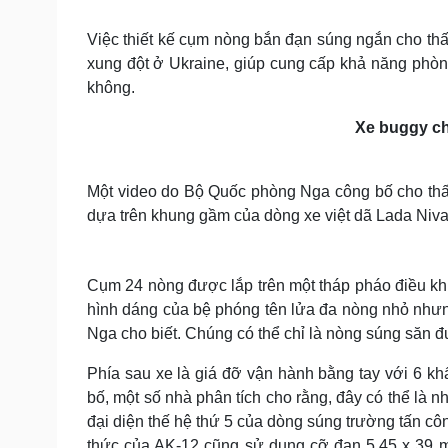
Tin nóng
Việt Nam
Tư vấn luật
Phân tích
Việc thiết kế cụm nòng bắn đạn súng ngắn cho thấ
xung đột ở Ukraine, giúp cung cấp khả năng phòng
không.
Sức khỏe
Đời sống
Xe buggy c
Dinh dưỡng - món ngon
Nhà đẹp
Cây thuốc
Blog
T
h
Sản phụ khoa
Tình yêu - Gia đình
i
The media could not be loaded, either because t
Một video do Bộ Quốc phòng Nga công bố cho thấ
s
Nhi khoa
i
s
dựa trên khung gầm của dòng xe việt dã Lada Niva
Nam khoa
a
m
Làm đẹp - giảm cân
o
d
Phòng mạch online
a
l
Ăn sạch sống khỏe
w
Cụm 24 nòng được lắp trên một tháp pháo điều khi
i
n
hình dáng của bệ phóng tên lửa đa nòng nhỏ như
d
Cải chính
o
w
Nga cho biết. Chúng có thể chỉ là nòng súng săn 
.
Phía sau xe là giá đỡ vận hành bằng tay với 6 
bố, một số nhà phân tích cho rằng, đây có thể l
đại diện thế hệ thứ 5 của dòng súng trường tấn c
thức của AK-12 cũng sử dụng cỡ đạn 5,45 x 39 m