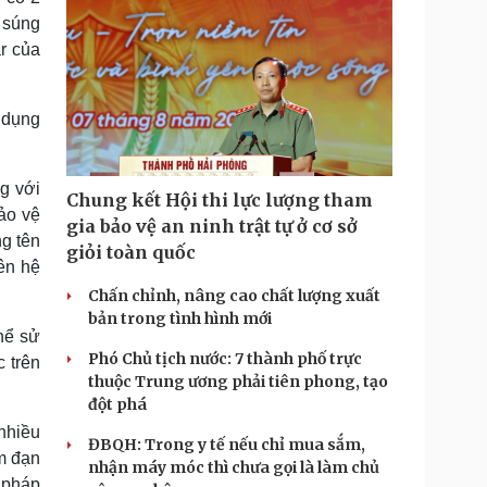
 súng
r của
 dụng
g với
Chung kết Hội thi lực lượng tham
ảo vệ
gia bảo vệ an ninh trật tự ở cơ sở
g tên
giỏi toàn quốc
rên hệ
Chấn chỉnh, nâng cao chất lượng xuất
bản trong tình hình mới
hể sử
Phó Chủ tịch nước: 7 thành phố trực
 trên
thuộc Trung ương phải tiên phong, tạo
đột phá
nhiều
ĐBQH: Trong y tế nếu chỉ mua sắm,
m đạn
nhận máy móc thì chưa gọi là làm chủ
 pháp