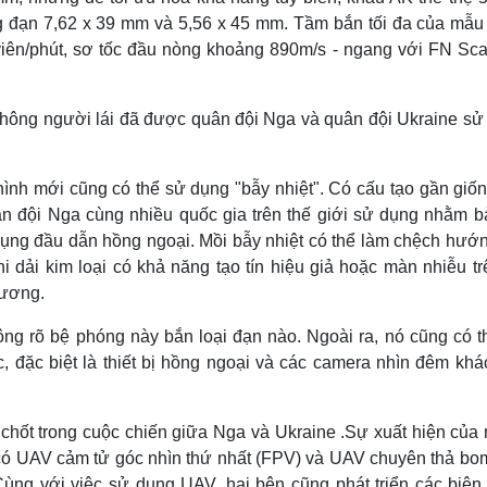
ng đạn 7,62 x 39 mm và 5,56 x 45 mm. Tầm bắn tối đa của mẫu
viên/phút, sơ tốc đầu nòng khoảng 890m/s - ngang với FN Sca
không người lái đã được quân đội Nga và quân đội Ukraine sử
ình mới cũng có thể sử dụng "bẫy nhiệt". Có cấu tạo gần giốn
n đội Nga cùng nhiều quốc gia trên thế giới sử dụng nhằm b
dụng đầu dẫn hồng ngoại. Mồi bẫy nhiệt có thể làm chệch hướn
hi dải kim loại có khả năng tạo tín hiệu giả hoặc màn nhiễu t
hương.
ng rõ bệ phóng này bắn loại đạn nào. Ngoài ra, nó cũng có t
 đặc biệt là thiết bị hồng ngoại và các camera nhìn đêm khác
 chốt trong cuộc chiến giữa Nga và Ukraine .Sự xuất hiện của 
 có UAV cảm tử góc nhìn thứ nhất (FPV) và UAV chuyên thả bo
Cùng với việc sử dụng UAV, hai bên cũng phát triển các biện