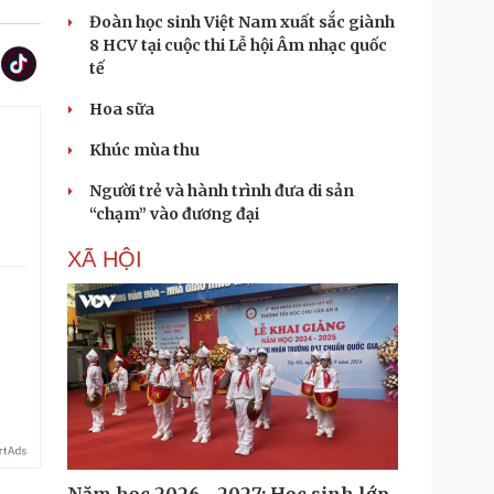
Đoàn học sinh Việt Nam xuất sắc giành
8 HCV tại cuộc thi Lễ hội Âm nhạc quốc
tế
Hoa sữa
Khúc mùa thu
Người trẻ và hành trình đưa di sản
“chạm” vào đương đại
XÃ HỘI