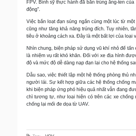
FPV. Binh sỹ thực hành đã bắn trúng ăng-ten của
động”.
Việc bắn loạt đạn súng ngắn cùng một lúc từ một 
cũng như tăng khả năng trúng đích. Tuy nhiên, 
tiêu ở khoảng cách xa. Đây là một bất lợi của loại v
Nhìn chung, biện pháp sử dụng vũ khí nhỏ để tấn
là nhiệm vụ rất khó khăn. Đối với xe địa hình đư
độ và mức độ dễ dàng nạp đạn lại cho hệ thống sa
Dẫu sao, việc thiết lập một hệ thống phòng thủ n
người lái. Sự kết hợp giữa các hệ thống chống má
khi biện pháp ứng phó hiệu quả nhất vẫn đang đượ
chì tương tự, như loại hiện có trên các xe chốn
chống lại mối đe dọa từ UAV.