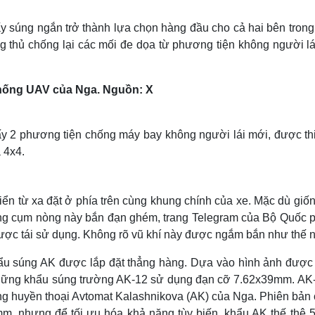
Lịch thi đấu bóng đá
Xe máy
Thế giới thể thao
Tư vấn
y súng ngắn trở thành lựa chọn hàng đầu cho cả hai bên trong
eSports
V
 thủ chống lại các mối đe dọa từ phương tiện không người lái
Hậu trường
Văn hóa
Giải trí
D
hống UAV của Nga. Nguồn: X
Sân khấu - Điện ảnh
Nghệ sĩ
Văn học
Thời trang
Âm nhạc
Sao Việt
c
he server or network failed or because the format is not supported.
y 2 phương tiện chống máy bay không người lái mới, được thi
Di sản
 4x4.
ển từ xa đặt ở phía trên cùng khung chính của xe. Mặc dù giốn
ng cụm nòng này bắn đạn ghém, trang Telegram của Bộ Quốc 
được tái sử dụng. Không rõ vũ khí này được ngắm bắn như thế 
khẩu súng AK được lắp đặt thẳng hàng. Dựa vào hình ảnh được
à những khẩu súng trường AK-12 sử dụng đạn cỡ 7.62x39mm. AK-
ông huyền thoại Avtomat Kalashnikova (AK) của Nga. Phiên bản 
m, nhưng để tối ưu hóa khả năng tùy biến, khẩu AK thế thệ 5