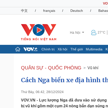
VO
中文
/
français
/
Deutsch
/
Bahas
27°C
Hà Nội
Chính trị
Xã hội
Thế giới
Multimedia
K
Chính trị
Xã hội
Đảng
Tin 24h
QUÂN SỰ - QUỐC PHÒNG
Vũ khí
Tổ chức nhân sự
Dự báo thời tiết
Quốc hội
Giáo dục
Cách Nga biến xe địa hình 
Nhận diện sự thật
Dấu ấn VOV
Việc làm
Biển đảo
Thứ Bảy, 06:42, 28/12/2024
Pháp luật
Quân sự - Quốc phòng
VOV.VN - Lực lượng Nga đã đưa vào sử dụng x
Vụ án
Vũ khí
bị vũ khí gồm một cụm 24 nòng bắn đạn súng n