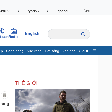
ສາລາວ
/
Русский
/
Español
/
ไทย
English
dcast
Radio
ệp
Công nghệ
Sức khỏe
Đời sống
Văn hóa
Giải trí
inh tế
Thị trường
ất động sản
Giá vàng
hởi nghiệp
Tiêu dùng
Tỷ giá
THẾ GIỚI
Chứng khoán
Giá cà phê
oanh nghiệp
Công nghệ
trang
hông tin doanh nghiệp
Sành điệu