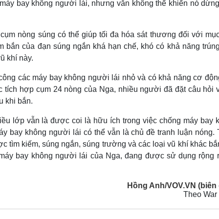
 máy bay không người lái, nhưng vẫn không thể khiến nó dừng
cụm nòng súng có thể giúp tối đa hóa sát thương đối với mục 
tầm bắn của đạn súng ngắn khá hạn chế, khó có khả năng trún
ũ khí này.
 công các máy bay không người lái nhỏ và có khả năng cơ độn
ợc tích hợp cụm 24 nòng của Nga, nhiều người đã đặt câu hỏi v
u khi bắn.
hiều lớp vẫn là được coi là hữu ích trong việc chống máy bay 
y bay không người lái có thể vẫn là chủ đề tranh luận nóng. 
c tìm kiếm, súng ngắn, súng trường và các loại vũ khí khác bắ
g máy bay không người lái của Nga, đang được sử dụng rộng r
Hồng Anh/VOV.VN (biên 
Theo War