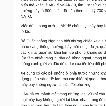
biến thể khác là AK-15 và AK-19, lần lượt sử dụ
trường này là 800m, tốc độ bắn theo chu kỳ 700 
NATO.
Việc dùng súng trường AK để chống lại máy bay 
từ lâu.
Bộ Quốc phòng Nga cho biết những chiếc xe địa h
pháo sáng thông thường, bẫy mồi nhiệt được quâ
các khí tài quân sự khỏi tên lửa phòng không sử 
lửa tầm nhiệt trang bị đầu dò hồng ngoại, trong k
thống cảnh giới và đầu dò radar của tên lửa đối p
Xe cũng có các bệ phóng ở phía trước nhưng khô
dụng pháo sáng đề làm mù các thiết bị quang học,
máy bay không người lái của đối phương.
UAV đã trở thành một trong những loại vũ khí chủ
loại máy bay không người lái khác nhau trong đó
nhỏ vào mục tiêu đã làm thay đổi chiến trường. 