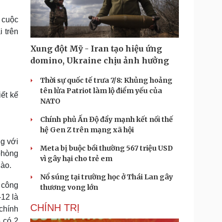
Doanh nghiệp 24h
Tin Công nghệ
Doanh nhân
Trải nghiệm
 cuộc
ì cộng đồng
Chuyển đổi số
 trên
Xung đột Mỹ - Iran tạo hiệu ứng
u lịch
Podcast
domino, Ukraine chịu ảnh hưởng
Tư vấn
Câu chuyện thời sự
Săn Tour
Đọc truyện đêm khuya
Thời sự quốc tế trưa 7/8: Khủng hoảng
heck-in
Cửa sổ tình yêu
tên lửa Patriot làm lộ điểm yếu của
ết kế
Kể chuyện cho bé
NATO
Hạt giống tâm hồn
Chính phủ Ấn Độ đẩy mạnh kết nối thế
hệ Gen Z trên mạng xã hội
g với
Meta bị buộc bồi thường 567 triệu USD
phòng
vì gây hại cho trẻ em
nào.
Nổ súng tại trường học ở Thái Lan gây
 công
thương vong lớn
12 là
CHÍNH TRỊ
chính
 có 2