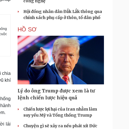
công nghệ
Hội đồng nhân dân Đắk Lắk thông qua
chính sách phụ cấp ở thôn, tổ dân phố
HỒ SƠ
không
 cuộc
 chia
ũ khí
Lý do ông Trump được xem là tư
lệnh chiến lược hiệu quả
chống
 hành
Chiến lược lợi hại của Iran nhằm làm
ém.
suy yếu Mỹ và Tổng thống Trump
i lái
Chuyện gì sẽ xảy ra nếu phát xít Đức