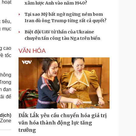
 hoạt
xâm lược Anh vào năm 1940?
Tại sao Mỹ bất ngờ ngừng ném bom
Iran dù ông Trump từng rất cả quyết?
tiêu,
g mục
Biệt đội UAV tử thần của Ukraine
chuyên tấn công tàu Nga trên biển
g cao
VĂN HÓA
ề tốc
không
Trong
n đạn
ãi để
Đắk Lắk yêu cầu chuyển hóa giá trị
dịch)
 Zone
văn hóa thành động lực tăng
trưởng