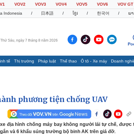
V1
VOV2
VOV3
VOV4
VOV5
VOV6
VOV GT
a Indonesia
/
日本語
/
ខ្មែរ
/
한국어
/
ພາ
Thứ Sáu, ngày 7 tháng 8 năm 2026
Po
inh tế
Thị trường
Pháp luật
Thể thao
Ô tô - Xe máy
Doanh nghi
Thế giới
Multimedia
K
Quan sát
Video
B
Cuộc sống đó đây
Ảnh
K
Hồ sơ
E-Magazine
thành phương tiện chống UAV
Infographic
Thể thao
Ô tô - Xe máy
D
e địa hình chống máy bay không người lái tự chế, được 
Bóng đá
Ô tô
T
gắn và 6 khẩu súng trường bộ binh AK trên giá đỡ.