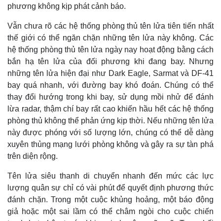
phương không kịp phát cảnh báo.
Vẫn chưa rõ các hệ thống phòng thủ tên lửa tiên tiến nhất
thế giới có thể ngăn chặn những tên lửa này không. Các
hệ thống phòng thủ tên lửa ngày nay hoạt động bằng cách
bắn hạ tên lửa của đối phương khi đang bay. Nhưng
những tên lửa hiện đại như Dark Eagle, Sarmat và DF-41
bay quá nhanh, với đường bay khó đoán. Chúng có thể
thay đổi hướng trong khi bay, sử dụng mồi nhử để đánh
lừa radar, thậm chí bay rất cao khiến hầu hết các hệ thống
phòng thủ không thể phản ứng kịp thời. Nếu những tên lửa
này được phóng với số lượng lớn, chúng có thể dễ dàng
xuyên thủng mạng lưới phòng không và gây ra sự tàn phá
trên diện rộng.
Tên lửa siêu thanh di chuyển nhanh đến mức các lực
lượng quân sự chỉ có vài phút để quyết định phương thức
đánh chặn. Trong một cuộc khủng hoảng, một báo động
Pháp luật
Quân sự - Quốc phòng
giả hoặc một sai lầm có thể châm ngòi cho cuộc chiến