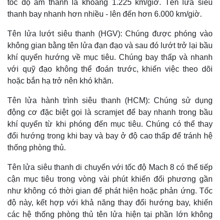
tốc độ âm thanh là khoảng 1.225 km/giờ. Tên lửa siêu
thanh bay nhanh hơn nhiều - lên đến hơn 6.000 km/giờ.
Tên lửa lướt siêu thanh (HGV): Chúng được phóng vào
không gian bằng tên lửa đạn đạo và sau đó lướt trở lại bầu
khí quyển hướng về mục tiêu. Chúng bay thấp và nhanh
với quỹ đạo không thể đoán trước, khiến việc theo dõi
hoặc bắn hạ trở nên khó khăn.
Tên lửa hành trình siêu thanh (HCM): Chúng sử dụng
động cơ đặc biệt gọi là scramjet để bay nhanh trong bầu
khí quyển từ khi phóng đến mục tiêu. Chúng có thể thay
đổi hướng trong khi bay và bay ở độ cao thấp để tránh hệ
thống phòng thủ.
Tên lửa siêu thanh di chuyển với tốc độ Mach 8 có thể tiếp
cận mục tiêu trong vòng vài phút khiến đối phương gần
như không có thời gian để phát hiện hoặc phản ứng. Tốc
độ này, kết hợp với khả năng thay đổi hướng bay, khiến
các hệ thống phòng thủ tên lửa hiện tại phần lớn không