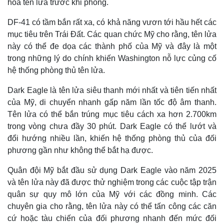
hóa tên lửa trước khi phóng.
DF-41 có tầm bắn rất xa, có khả năng vươn tới hầu hết các
mục tiêu trên Trái Đất. Các quan chức Mỹ cho rằng, tên lửa
này có thể đe dọa các thành phố của Mỹ và đây là một
trong những lý do chính khiến Washington nỗ lực củng cố
hệ thống phòng thủ tên lửa.
Dark Eagle là tên lửa siêu thanh mới nhất và tiên tiến nhất
của Mỹ, di chuyển nhanh gấp năm lần tốc độ âm thanh.
Tên lửa có thể bắn trúng mục tiêu cách xa hơn 2.700km
trong vòng chưa đầy 30 phút. Dark Eagle có thể lướt và
đổi hướng nhiều lần, khiến hệ thống phòng thủ của đối
phương gần như không thể bắt hạ được.
Quân đội Mỹ bắt đầu sử dụng Dark Eagle vào năm 2025
và tên lửa này đã được thử nghiệm trong các cuộc tập trận
quân sự quy mô lớn của Mỹ với các đồng minh. Các
chuyên gia cho rằng, tên lửa này có thể tấn công các căn
cứ hoặc tàu chiến của đối phương nhanh đến mức đối