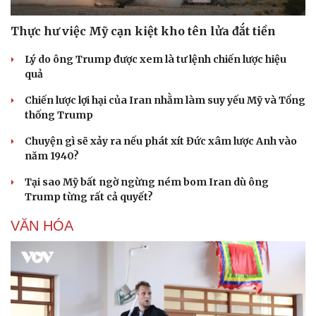
Hạt giống tâm hồn
Thực hư việc Mỹ cạn kiệt kho tên lửa đắt tiền
Lý do ông Trump được xem là tư lệnh chiến lược hiệu
quả
Chiến lược lợi hại của Iran nhằm làm suy yếu Mỹ và Tổng
thống Trump
Chuyện gì sẽ xảy ra nếu phát xít Đức xâm lược Anh vào
năm 1940?
Tại sao Mỹ bất ngờ ngừng ném bom Iran dù ông
Trump từng rất cả quyết?
VĂN HÓA