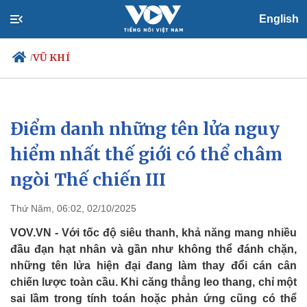
English
VŨ KHÍ
/
Điểm danh những tên lửa nguy
Chính trị
Xã hội
Đảng
Tin 24h
hiểm nhất thế giới có thể châm
Tổ chức nhân sự
Dự báo thời tiết
ngòi Thế chiến III
Quốc hội
Giáo dục
Nhận diện sự thật
Dấu ấn VOV
Việc làm
Thứ Năm, 06:02, 02/10/2025
Biển đảo
VOV.VN - Với tốc độ siêu thanh, khả năng mang nhiều
đầu đạn hạt nhân và gần như không thể đánh chặn,
những tên lửa hiện đại đang làm thay đổi cán cân
chiến lược toàn cầu. Khi căng thẳng leo thang, chỉ một
sai lầm trong tính toán hoặc phản ứng cũng có thể