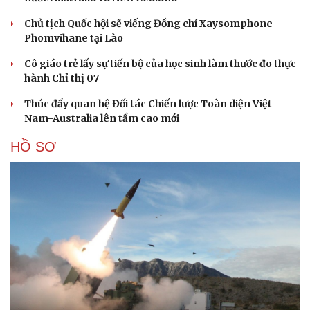
Chủ tịch Quốc hội sẽ viếng Đồng chí Xaysomphone
Phomvihane tại Lào
Cô giáo trẻ lấy sự tiến bộ của học sinh làm thước đo thực
hành Chỉ thị 07
Thúc đẩy quan hệ Đối tác Chiến lược Toàn diện Việt
Nam-Australia lên tầm cao mới
HỒ SƠ
Du lịch
Podcast
Tư vấn
Câu chuyện thời sự
Săn Tour
Đọc truyện đêm khuya
check-in
Cửa sổ tình yêu
Kể chuyện cho bé