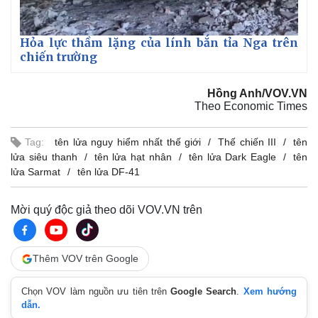
Hỏa lực thầm lặng của lính bắn tỉa Nga trên
chiến trường
Hồng Anh/VOV.VN
Theo Economic Times
Tag:
tên lửa nguy hiểm nhất thế giới
Thế chiến III
tên
lửa siêu thanh
tên lửa hạt nhân
tên lửa Dark Eagle
tên
lửa Sarmat
tên lửa DF-41
Mời quý độc giả theo dõi VOV.VN trên
Thêm VOV trên Google
Chọn VOV làm nguồn ưu tiên trên
Google Search
.
Xem hướng
dẫn.