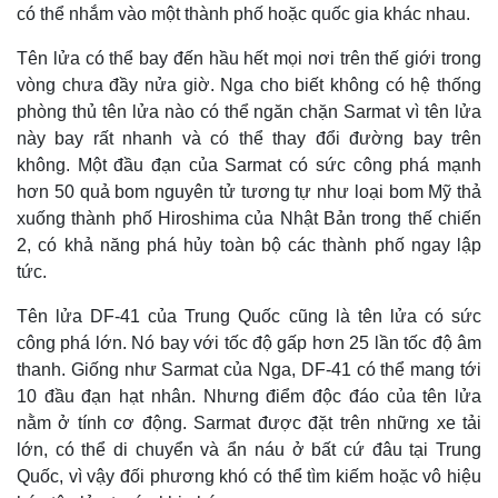
Giá cà phê
có thể nhắm vào một thành phố hoặc quốc gia khác nhau.
Tên lửa có thể bay đến hầu hết mọi nơi trên thế giới trong
vòng chưa đầy nửa giờ. Nga cho biết không có hệ thống
phòng thủ tên lửa nào có thể ngăn chặn Sarmat vì tên lửa
này bay rất nhanh và có thể thay đổi đường bay trên
không. Một đầu đạn của Sarmat có sức công phá mạnh
hơn 50 quả bom nguyên tử tương tự như loại bom Mỹ thả
xuống thành phố Hiroshima của Nhật Bản trong thế chiến
2, có khả năng phá hủy toàn bộ các thành phố ngay lập
tức.
Tên lửa DF-41 của Trung Quốc cũng là tên lửa có sức
công phá lớn. Nó bay với tốc độ gấp hơn 25 lần tốc độ âm
thanh. Giống như Sarmat của Nga, DF-41 có thể mang tới
10 đầu đạn hạt nhân. Nhưng điểm độc đáo của tên lửa
nằm ở tính cơ động. Sarmat được đặt trên những xe tải
lớn, có thể di chuyển và ẩn náu ở bất cứ đâu tại Trung
Quốc, vì vậy đối phương khó có thể tìm kiếm hoặc vô hiệu