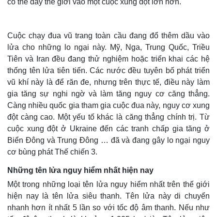
có thể đẩy thế giới vào một cuộc xung đột lớn hơn.
Cuộc chạy đua vũ trang toàn cầu đang đổ thêm dầu vào
lửa cho những lo ngại này. Mỹ, Nga, Trung Quốc, Triều
Tiên và Iran đều đang thử nghiệm hoặc triển khai các hệ
thống tên lửa tiên tiến. Các nước đều tuyên bố phát triển
vũ khí này là để răn đe, nhưng trên thực tế, điều này làm
gia tăng sự nghi ngờ và làm tăng nguy cơ căng thẳng.
Càng nhiều quốc gia tham gia cuộc đua này, nguy cơ xung
đột càng cao. Một yếu tố khác là căng thẳng chính trị. Từ
cuộc xung đột ở Ukraine đến các tranh chấp gia tăng ở
Biển Đông và Trung Đông … đã và đang gây lo ngại nguy
Thế giới
Multimedia
cơ bùng phát Thế chiến 3.
Quan sát
Video
Cuộc sống đó đây
Ảnh
Những tên lửa nguy hiểm nhất hiện nay
Hồ sơ
E-Magazine
Infographic
Một trong những loại tên lửa nguy hiểm nhất trên thế giới
hiện nay là tên lửa siêu thanh. Tên lửa này di chuyển
nhanh hơn ít nhất 5 lần so với tốc độ âm thanh. Nếu như