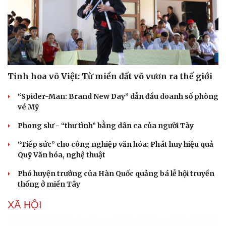
Tinh hoa võ Việt: Từ miền đất võ vươn ra thế giới
“Spider-Man: Brand New Day” dẫn đầu doanh số phòng
vé Mỹ
Phong slư - “thư tình” bằng dân ca của người Tày
“Tiếp sức” cho công nghiệp văn hóa: Phát huy hiệu quả
Quỹ Văn hóa, nghệ thuật
Phó huyện trưởng của Hàn Quốc quảng bá lễ hội truyền
thống ở miền Tây
XÃ HỘI