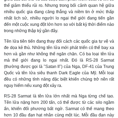
thể giảm thiểu rủi ro. Nhưng trong bối cảnh quan hệ giữa
nhiều quốc gia đang căng thẳng và niềm tin ở mức thấp
nhất lịch sử, nhiều người lo ngại thế giới đang tiến gần
đến một cuộc xung đột lớn hơn so với bất kỳ thời điểm nào
trong những thập kỷ gần đây.
Tên lửa tiên tiến đang thay đổi cách các quốc gia tự vệ và
đe dọa kẻ thù. Những tên lửa mới phát triển có thể bay xa
hơn và gần như không thể ngăn chặn. Có ba loại tên lửa
mà thế giới đang lo ngại nhất. Đó là RS-28 Sarmat
(thường được gọi là "Satan II") của Nga, DF-41 của Trung
Quốc và tên lửa siêu thanh Dark Eagle của Mỹ. Mỗi loại
đều có những tính năng đặc biệt khiến chúng trở nên rất
nguy hiểm nếu xung đột xảy ra.
Kinh tế
Thị trường
RS-28 Sarmat là tên lửa lớn nhất mà Nga từng chế tạo.
Bất động sản
Giá vàng
Tên lửa nặng hơn 200 tấn, có thể được từ các silo ngầm
Khởi nghiệp
Tiêu dùng
ẩn, khiến đối phương bất ngờ. Sarmat có thể mang theo
Tỷ giá
hơn 10 đầu đạn hạt nhân cùng một lúc. Mỗi đầu đạn này
Chứng khoán