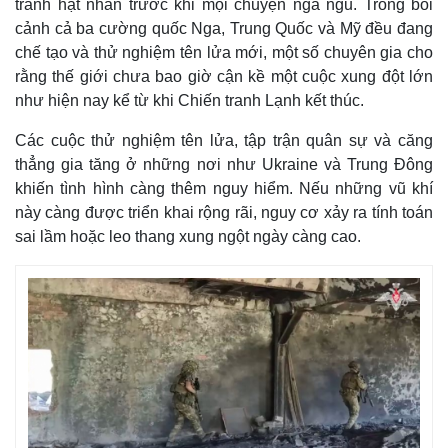
tranh hạt nhân trước khi mọi chuyện ngã ngũ. Trong bối
Vụ án
Vũ khí
Tin nóng
Việt Nam
cảnh cả ba cường quốc Nga, Trung Quốc và Mỹ đều đang
Tư vấn luật
Phân tích
chế tạo và thử nghiệm tên lửa mới, một số chuyên gia cho
rằng thế giới chưa bao giờ cận kề một cuộc xung đột lớn
như hiện nay kể từ khi Chiến tranh Lạnh kết thúc.
Các cuộc thử nghiệm tên lửa, tập trận quân sự và căng
thẳng gia tăng ở những nơi như Ukraine và Trung Đông
khiến tình hình càng thêm nguy hiểm. Nếu những vũ khí
này càng được triển khai rộng rãi, nguy cơ xảy ra tính toán
sai lầm hoặc leo thang xung ngột ngày càng cao.