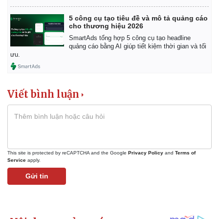
Thể thao
Ô tô - Xe máy
5 công cụ tạo tiêu đề và mô tả quảng cáo
Bóng đá
Ô tô
cho thương hiệu 2026
Lịch thi đấu bóng đá
Xe máy
SmartAds tổng hợp 5 công cụ tạo headline
Thế giới thể thao
Tư vấn
quảng cáo bằng AI giúp tiết kiệm thời gian và tối
eSports
ưu.
Hậu trường
Viết bình luận
This site is protected by reCAPTCHA and the Google
Privacy Policy
and
Terms of
Service
apply.
Gửi tin