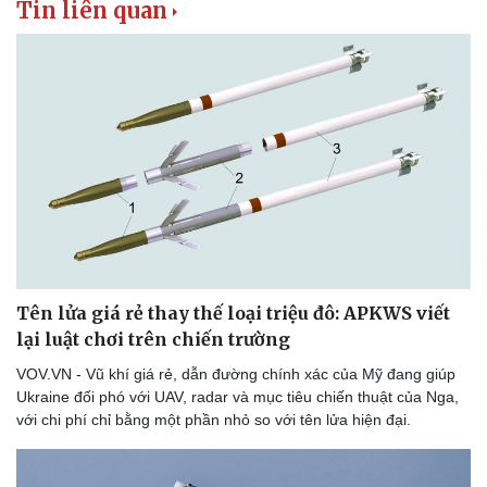
Tin liên quan
Sức khỏe
Đời sống
Dinh dưỡng - món ngon
Nhà đẹp
Cây thuốc
Blog
Sản phụ khoa
Tình yêu - Gia đình
Nhi khoa
Nam khoa
Làm đẹp - giảm cân
Tên lửa giá rẻ thay thế loại triệu đô: APKWS viết
Phòng mạch online
lại luật chơi trên chiến trường
Ăn sạch sống khỏe
VOV.VN - Vũ khí giá rẻ, dẫn đường chính xác của Mỹ đang giúp
Ukraine đối phó với UAV, radar và mục tiêu chiến thuật của Nga,
với chi phí chỉ bằng một phần nhỏ so với tên lửa hiện đại.