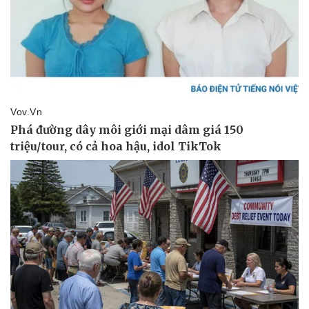
Doanh nghiệp
Công nghệ
Thông tin doanh nghiệp
Sành điệu
Doanh nghiệp 24h
Tin Công nghệ
Doanh nhân
Trải nghiệm
Vì cộng đồng
Chuyển đổi số