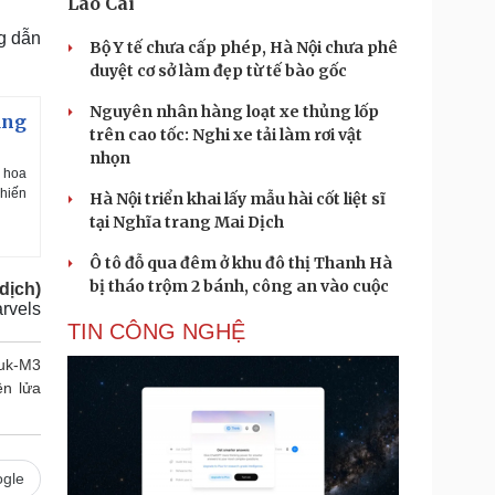
Lào Cai
ng dẫn
Bộ Y tế chưa cấp phép, Hà Nội chưa phê
duyệt cơ sở làm đẹp từ tế bào gốc
Nguyên nhân hàng loạt xe thủng lốp
ụng
trên cao tốc: Nghi xe tải làm rơi vật
nhọn
 hoa
chiến
Hà Nội triển khai lấy mẫu hài cốt liệt sĩ
tại Nghĩa trang Mai Dịch
Ô tô đỗ qua đêm ở khu đô thị Thanh Hà
bị tháo trộm 2 bánh, công an vào cuộc
dịch)
rvels
TIN CÔNG NGHỆ
uk‑M3
ên lửa
gle