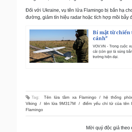
Đối với Ukraine, vụ tên lửa Flamingo bị bắn hạ ch
đường, giảm tín hiệu radar hoặc tích hợp mồi bẫy đ
Bí mật từ chiến
cánh"
VOV.VN - Trong cuộc x
cải (còn gọi là súng bắ
trường hiện đại.
Tag:
Tên lửa tầm xa Flamingo
hệ thống phò
Viking
tên lửa 9M317M
điểm yếu chí tử của tên 
Flamingo
Mời quý độc giả theo