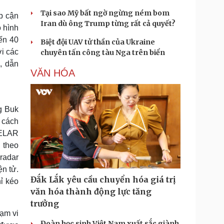
Tại sao Mỹ bất ngờ ngừng ném bom
p cận
Iran dù ông Trump từng rất cả quyết?
ó hình
ến 40
Biệt đội UAV tử thần của Ukraine
i các
chuyên tấn công tàu Nga trên biển
, dẫn
VĂN HÓA
g Buk
 cách
TELAR
 theo
radar
n tử.
Đắk Lắk yêu cầu chuyển hóa giá trị
ỉ kéo
văn hóa thành động lực tăng
trưởng
hạm vi
Đoàn học sinh Việt Nam xuất sắc giành