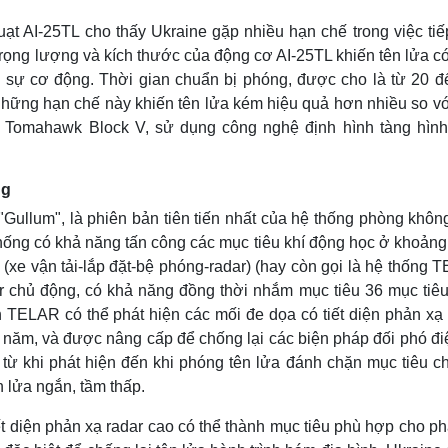
t AI-25TL cho thấy Ukraine gặp nhiều hạn chế trong việc tiế
trọng lượng và kích thước của động cơ AI-25TL khiến tên lửa c
 sự cơ động. Thời gian chuẩn bị phóng, được cho là từ 20 đ
 Những hạn chế này khiến tên lửa kém hiệu quả hơn nhiều so vớ
 Tomahawk Block V, sử dụng công nghệ định hình tàng hình
ng
Gullum", là phiên bản tiên tiến nhất của hệ thống phòng khôn
hống có khả năng tấn công các mục tiêu khí động học ở khoảng
xe vận tải-lắp đặt-bệ phóng-radar) (hay còn gọi là hệ thống 
chủ động, có khả năng đồng thời nhắm mục tiêu 36 mục tiêu
TELAR có thể phát hiện các mối đe dọa có tiết diện phản xạ 
 năm, và được nâng cấp để chống lại các biện pháp đối phó điệ
từ khi phát hiện đến khi phóng tên lửa đánh chặn mục tiêu ch
 lửa ngắn, tầm thấp.
t diện phản xạ radar cao có thể thành mục tiêu phù hợp cho p