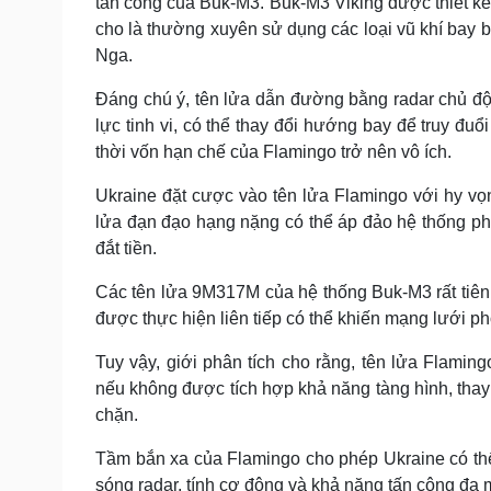
tấn công của Buk-M3. Buk-M3 Viking được thiết kế 
cho là thường xuyên sử dụng các loại vũ khí bay
Nga.
Đáng chú ý, tên lửa dẫn đường bằng radar chủ độ
lực tinh vi, có thể thay đổi hướng bay để truy đuổ
thời vốn hạn chế của Flamingo trở nên vô ích.
Ukraine đặt cược vào tên lửa Flamingo với hy vọ
lửa đạn đạo hạng nặng có thể áp đảo hệ thống p
đắt tiền.
Các tên lửa 9M317M của hệ thống Buk-M3 rất tiên t
được thực hiện liên tiếp có thể khiến mạng lưới p
Tuy vậy, giới phân tích cho rằng, tên lửa Flami
nếu không được tích hợp khả năng tàng hình, thay 
chặn.
Tầm bắn xa của Flamingo cho phép Ukraine có th
sóng radar, tính cơ động và khả năng tấn công đa