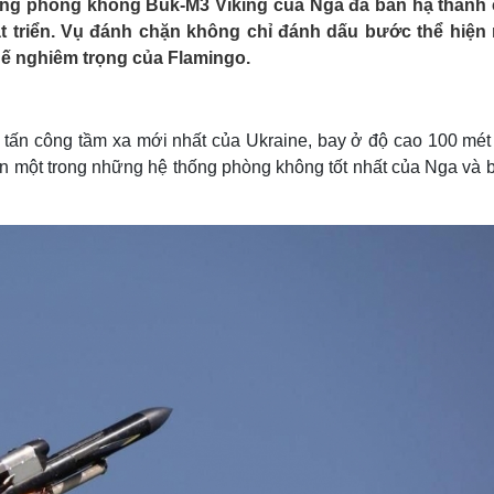
thống phòng không Buk‑M3 Viking của Nga đã bắn hạ thành
Lịch thi đấu bóng đá
Xe máy
át triển. Vụ đánh chặn không chỉ đánh dấu bước thể hiện
Thế giới thể thao
Tư vấn
ế nghiêm trọng của Flamingo.
eSports
V
Hậu trường
Văn hóa
Giải trí
D
a tấn công tầm xa mới nhất của Ukraine, bay ở độ cao 100 mét
Sân khấu - Điện ảnh
Nghệ sĩ
n một trong những hệ thống phòng không tốt nhất của Nga và b
Văn học
Thời trang
Âm nhạc
Sao Việt
c
Di sản