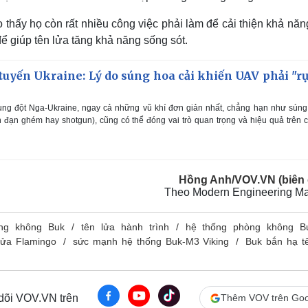
o thấy họ còn rất nhiều công việc phải làm để cải thiện khả nă
ể giúp tên lửa tăng khả năng sống sót.
 tuyến Ukraine: Lý do súng hoa cải khiến UAV phải "r
ung đột Nga-Ukraine, ngay cả những vũ khí đơn giản nhất, chẳng hạn như súng
n đạn ghém hay shotgun), cũng có thể đóng vai trò quan trọng và hiệu quả trên 
Hồng Anh/VOV.VN (biên 
Theo Modern Engineering Ma
ng không Buk
tên lửa hành trình
hệ thống phòng không B
lửa Flamingo
sức mạnh hệ thống Buk‑M3 Viking
Buk bắn hạ t
 dõi VOV.VN trên
Thêm VOV trên Goo