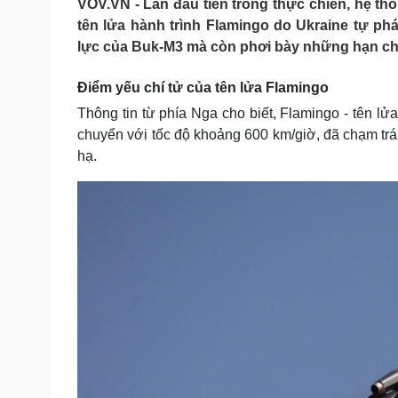
VOV.VN - Lần đầu tiên trong thực chiến, hệ 
Tin nóng
Việt Nam
tên lửa hành trình Flamingo do Ukraine tự ph
Tư vấn luật
Phân tích
lực của Buk‑M3 mà còn phơi bày những hạn ch
Điểm yếu chí tử của tên lửa Flamingo
Sức khỏe
Đời sống
Thông tin từ phía Nga cho biết, Flamingo - tên lử
Dinh dưỡng - món ngon
Nhà đẹp
chuyển với tốc độ khoảng 600 km/giờ, đã chạm trá
Cây thuốc
Blog
hạ.
Sản phụ khoa
Tình yêu - Gia đình
Nhi khoa
Nam khoa
Làm đẹp - giảm cân
Phòng mạch online
Ăn sạch sống khỏe
Cải chính