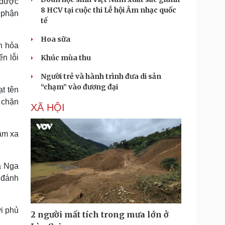
e được
8 HCV tại cuộc thi Lễ hội Âm nhạc quốc
 phận
tế
Hoa sữa
n hỏa
ến lỗi
Khúc mùa thu
Người trẻ và hành trình đưa di sản
“chạm” vào đương đại
t tên
 chặn
XÃ HỘI
tầm xa
a Nga
c đánh
i phủ
2 người mất tích trong mưa lớn ở