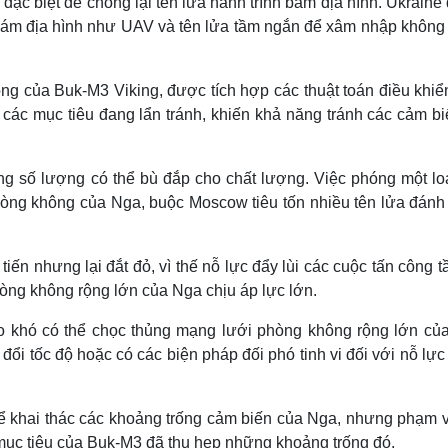
đặc biệt để chống lại tên lửa hành trình bám địa hình. Ukrain
 bám địa hình như UAV và tên lửa tầm ngắn để xâm nhập không
ng của Buk-M3 Viking, được tích hợp các thuật toán điều khiể
i các mục tiêu đang lẩn tránh, khiến khả năng tránh các cảm bi
ng số lượng có thể bù đắp cho chất lượng. Việc phóng một loạ
hòng không của Nga, buộc Moscow tiêu tốn nhiều tên lửa đánh
iến nhưng lại đắt đỏ, vì thế nỗ lực đẩy lùi các cuộc tấn công 
hòng không rộng lớn của Nga chịu áp lực lớn.
ngo khó có thể chọc thủng mạng lưới phòng không rộng lớn củ
đổi tốc độ hoặc có các biện pháp đối phó tinh vi đối với nỗ lự
ể khai thác các khoảng trống cảm biến của Nga, nhưng phạm v
 mục tiêu của Buk-M3 đã thu hẹp những khoảng trống đó.