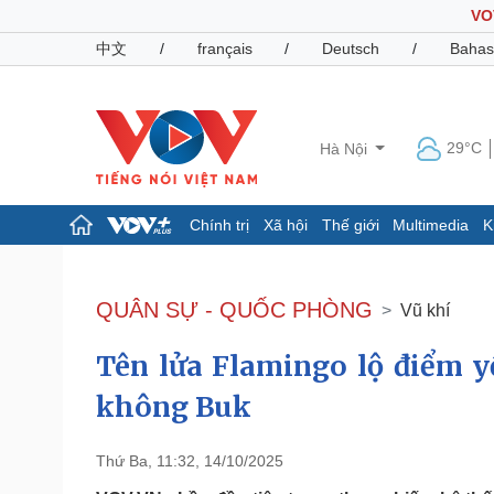
VO
中文
/
français
/
Deutsch
/
Bahas
29°C
Hà Nội
Chính trị
Xã hội
Thế giới
Multimedia
K
Chính trị
Xã hội
Đảng
Tin 24h
QUÂN SỰ - QUỐC PHÒNG
Vũ khí
Tổ chức nhân sự
Dự báo thời tiết
Quốc hội
Giáo dục
Tên lửa Flamingo lộ điểm y
Nhận diện sự thật
Dấu ấn VOV
Việc làm
không Buk
Biển đảo
Pháp luật
Quân sự - Quốc phòng
Thứ Ba, 11:32, 14/10/2025
Vụ án
Vũ khí