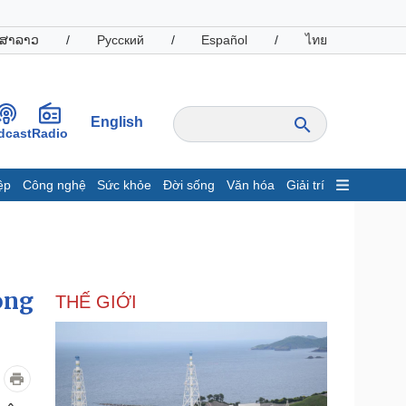
ສາລາວ
/
Русский
/
Español
/
ไทย
English
dcast
Radio
ệp
Công nghệ
Sức khỏe
Đời sống
Văn hóa
Giải trí
inh tế
Thị trường
ất động sản
Giá vàng
hởi nghiệp
Tiêu dùng
Tỷ giá
òng
THẾ GIỚI
Chứng khoán
Giá cà phê
oanh nghiệp
Công nghệ
hông tin doanh nghiệp
Sành điệu