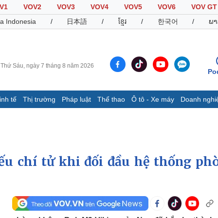
V1
VOV2
VOV3
VOV4
VOV5
VOV6
VOV GT
a Indonesia
/
日本語
/
ខ្មែរ
/
한국어
/
ພາ
Thứ Sáu, ngày 7 tháng 8 năm 2026
Po
inh tế
Thị trường
Pháp luật
Thể thao
Ô tô - Xe máy
Doanh nghi
Thế giới
Multimedia
K
Quan sát
Video
B
Cuộc sống đó đây
Ảnh
K
Hồ sơ
E-Magazine
ếu chí tử khi đối đầu hệ thống ph
Infographic
Thể thao
Ô tô - Xe máy
D
Bóng đá
Ô tô
T