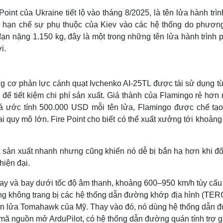
oint của Ukraine tiết lộ vào tháng 8/2025, là tên lửa hành trì
 hạn chế sự phụ thuộc của Kiev vào các hệ thống do phươn
ạn nặng 1.150 kg, đây là một trong những tên lửa hành trình 
i.
g cơ phản lực cánh quạt Ivchenko AI-25TL được tái sử dụng t
để tiết kiệm chi phí sản xuất. Giá thành của Flamingo rẻ hơn 
á ước tính 500.000 USD mỗi tên lửa, Flamingo được chế tạo
ai quy mô lớn. Fire Point cho biết có thể xuất xưởng tới khoảng
và sản xuất nhanh nhưng cũng khiến nó dễ bị bắn hạ hơn khi đ
hiện đại.
bay và bay dưới tốc độ âm thanh, khoảng 600–950 km/h tùy cấu
 cũng không trang bị các hệ thống dẫn đường khớp địa hình (TE
n lửa Tomahawk của Mỹ. Thay vào đó, nó dùng hệ thống dẫn 
 mã nguồn mở ArduPilot, có hệ thống dẫn đường quán tính trợ g