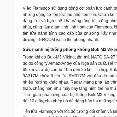
Việc Flamingo sử dụng động cơ phản lực cánh quạ
những động cơ tên lửa thu nhỏ tiên tiến. Chưa kể 
dạng lớn và hạn chế khả năng tăng tốc cũng như
phút, cũng làm giảm tính linh hoạt của Flamingo.
tên lửa hành trình cao cấp của phương Tây như
đường TERCOM và có thể phóng nhanh.
Sức mạnh hệ thống phòng không Buk-M3 Viki
Trong khi đó Buk-M3 Viking, tên mã NATO SA-27 "
do do công ty Almaz-Antey của Nga sản xuất. Hệ t
65 km và ở độ cao từ 10m đến 25 km. Tổ hợp Buk (
9A317M chứa 6 tên lửa 9M317M với đầu dò radar 
nhiều hướng khác nhau. Radar mảng pha lắp trên 
thấp, chẳng hạn như máy bay tàng hình thế hệ thứ
Thời gian phản ứng của hệ thống Buk-M3 Viking, 
dài 10 giây, cho phép nó dễ dàng bắn hạ những tên
Tên lửa Flamingo với tốc độ tương đối chậm và tiế