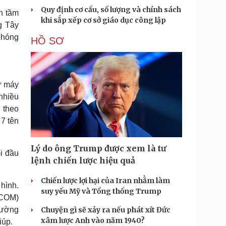
Quy định cơ cấu, số lượng và chính sách
nh tầm
khi sắp xếp cơ sở giáo dục công lập
g Tây
phóng
HỒ SƠ
ừ máy
nhiều
 theo
 7 tên
Lý do ông Trump được xem là tư
ối đầu
lệnh chiến lược hiệu quả
Chiến lược lợi hại của Iran nhằm làm
 hình.
suy yếu Mỹ và Tổng thống Trump
RCOM)
đường
Chuyện gì sẽ xảy ra nếu phát xít Đức
xâm lược Anh vào năm 1940?
iúp.