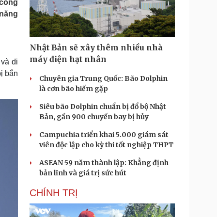
 công
Doanh nghiệp 24h
Tin Công nghệ
 năng
Doanh nhân
Trải nghiệm
ì cộng đồng
Chuyển đổi số
Nhật Bản sẽ xây thêm nhiều nhà
u lịch
Podcast
máy điện hạt nhân
 và di
Tư vấn
Câu chuyện thời sự
ị bắn
Săn Tour
Đọc truyện đêm khuya
Chuyên gia Trung Quốc: Bão Dolphin
heck-in
Cửa sổ tình yêu
là cơn bão hiếm gặp
Kể chuyện cho bé
Siêu bão Dolphin chuẩn bị đổ bộ Nhật
Hạt giống tâm hồn
Bản, gần 900 chuyến bay bị hủy
Campuchia triển khai 5.000 giám sát
viên độc lập cho kỳ thi tốt nghiệp THPT
ASEAN 59 năm thành lập: Khẳng định
bản lĩnh và giá trị sức hút
CHÍNH TRỊ