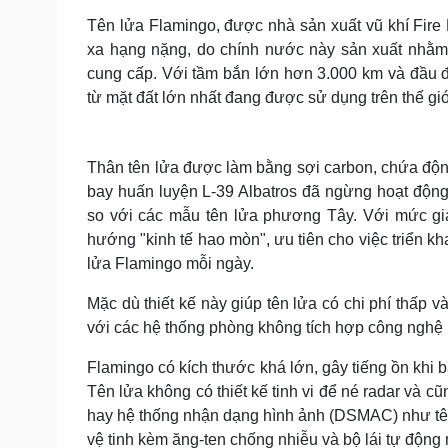
Tên lửa Flamingo, được nhà sản xuất vũ khí Fire P
xa hạng nặng, do chính nước này sản xuất nhằm
cung cấp. Với tầm bắn lớn hơn 3.000 km và đầu đ
từ mặt đất lớn nhất đang được sử dụng trên thế giớ
Thân tên lửa được làm bằng sợi carbon, chứa độn
bay huấn luyện L-39 Albatros đã ngừng hoạt động 
so với các mẫu tên lửa phương Tây. Với mức gi
hướng "kinh tế hao mòn", ưu tiên cho việc triển kh
lửa Flamingo mỗi ngày.
Mặc dù thiết kế này giúp tên lửa có chi phí thấp 
với các hệ thống phòng không tích hợp công nghệ 
Flamingo có kích thước khá lớn, gây tiếng ồn khi 
Tên lửa không có thiết kế tinh vi để né radar và
hay hệ thống nhận dạng hình ảnh (DSMAC) như tê
vệ tinh kèm ăng-ten chống nhiễu và bộ lái tự động