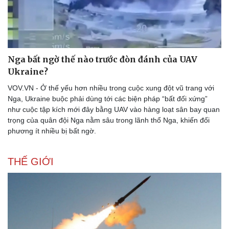
Nga bất ngờ thế nào trước đòn đánh của UAV
Ukraine?
Thể thao
Ô tô - Xe máy
VOV.VN - Ở thế yếu hơn nhiều trong cuộc xung đột vũ trang với
Nga, Ukraine buộc phải dùng tới các biện pháp “bất đối xứng”
Bóng đá
Ô tô
như cuộc tập kích mới đây bằng UAV vào hàng loạt sân bay quan
Lịch thi đấu bóng đá
Xe máy
trọng của quân đội Nga nằm sâu trong lãnh thổ Nga, khiến đối
Thế giới thể thao
Tư vấn
phương ít nhiều bị bất ngờ.
eSports
Hậu trường
THẾ GIỚI