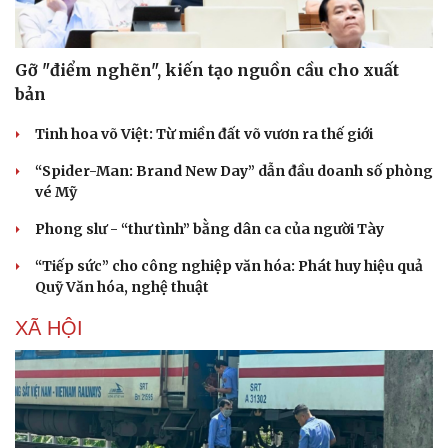
Gỡ "điểm nghẽn", kiến tạo nguồn cầu cho xuất
bản
Tinh hoa võ Việt: Từ miền đất võ vươn ra thế giới
“Spider-Man: Brand New Day” dẫn đầu doanh số phòng
vé Mỹ
Phong slư - “thư tình” bằng dân ca của người Tày
“Tiếp sức” cho công nghiệp văn hóa: Phát huy hiệu quả
Quỹ Văn hóa, nghệ thuật
XÃ HỘI
Sức khỏe
Đời sống
Dinh dưỡng - món ngon
Nhà đẹp
Cây thuốc
Blog