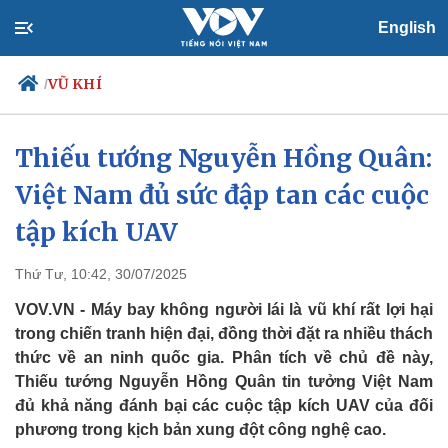
English
VŨ KHÍ
/
Thiếu tướng Nguyễn Hồng Quân:
Việt Nam đủ sức đập tan các cuộc
Chính trị
Xã hội
Đảng
Tin 24h
tập kích UAV
Tổ chức nhân sự
Dự báo thời tiết
Quốc hội
Giáo dục
Thứ Tư, 10:42, 30/07/2025
Nhận diện sự thật
Dấu ấn VOV
Việc làm
VOV.VN - Máy bay không người lái là vũ khí rất lợi hại
Biển đảo
trong chiến tranh hiện đại, đồng thời đặt ra nhiều thách
thức về an ninh quốc gia. Phân tích về chủ đề này,
Thiếu tướng Nguyễn Hồng Quân tin tưởng Việt Nam
đủ khả năng đánh bại các cuộc tập kích UAV của đối
phương trong kịch bản xung đột công nghệ cao.