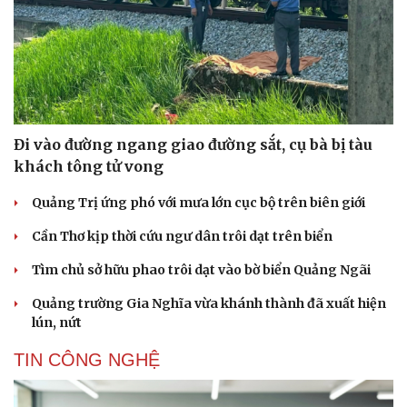
Sản phụ khoa
Tình yêu - Gia đình
Nhi khoa
Nam khoa
Làm đẹp - giảm cân
Phòng mạch online
Ăn sạch sống khỏe
Đi vào đường ngang giao đường sắt, cụ bà bị tàu
khách tông tử vong
Quảng Trị ứng phó với mưa lớn cục bộ trên biên giới
Cần Thơ kịp thời cứu ngư dân trôi dạt trên biển
Tìm chủ sở hữu phao trôi dạt vào bờ biển Quảng Ngãi
Quảng trường Gia Nghĩa vừa khánh thành đã xuất hiện
lún, nứt
TIN CÔNG NGHỆ