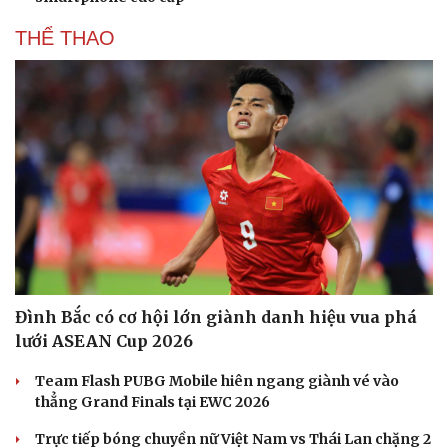
THỂ THAO
Đình Bắc có cơ hội lớn giành danh hiệu vua phá
lưới ASEAN Cup 2026
Văn hóa
Giải trí
Sân khấu - Điện ảnh
Nghệ sĩ
Team Flash PUBG Mobile hiên ngang giành vé vào
Văn học
Thời trang
thẳng Grand Finals tại EWC 2026
Âm nhạc
Sao Việt
Di sản
Trực tiếp bóng chuyền nữ Việt Nam vs Thái Lan chặng 2