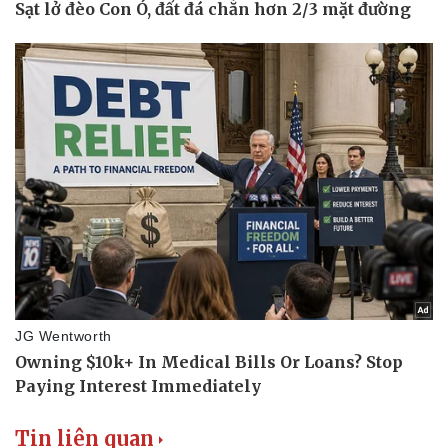
Pháp luật
Quân sự - Quốc phòng
Vụ án
Vũ khí
Tin nóng
Việt Nam
Tư vấn luật
Phân tích
Tin liên quan