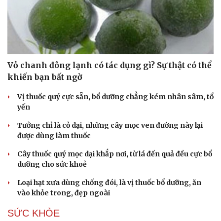
Vỏ chanh đông lạnh có tác dụng gì? Sự thật có thể
khiến bạn bất ngờ
Vị thuốc quý cực sẵn, bổ dưỡng chẳng kém nhân sâm, tổ
Du lịch
Podcast
yến
Tư vấn
Câu chuyện thời sự
Tưởng chỉ là cỏ dại, những cây mọc ven đường này lại
Săn Tour
Đọc truyện đêm khuya
được dùng làm thuốc
check-in
Cửa sổ tình yêu
Kể chuyện cho bé
Cây thuốc quý mọc dại khắp nơi, từ lá đến quả đều cực bổ
Hạt giống tâm hồn
dưỡng cho sức khoẻ
Loại hạt xưa dùng chống đói, là vị thuốc bổ dưỡng, ăn
vào khỏe trong, đẹp ngoài
SỨC KHỎE