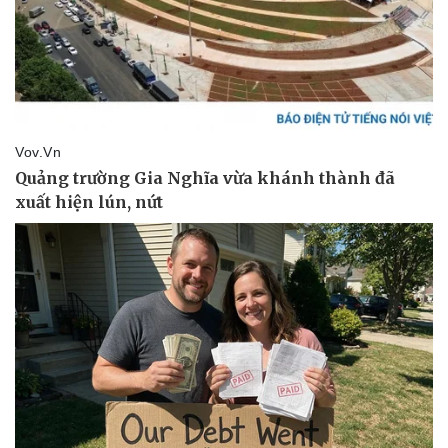
Bất động sản
Giá vàng
Khởi nghiệp
Tiêu dùng
Tỷ giá
Chứng khoán
Giá cà phê