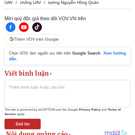
UAV
chống UAV
tướng Nguyễn Hồng Quân
Mời quý độc giả theo dõi VOV.VN trên
Thế giới
Multimedia
Thêm VOV trên Google
Quan sát
Video
Cuộc sống đó đây
Ảnh
Hồ sơ
E-Magazine
Chọn VOV làm nguồn ưu tiên trên
Google Search
.
Xem hướng
Infographic
dẫn.
Viết bình luận
This site is protected by reCAPTCHA and the Google
Privacy Policy
and
Terms of
Service
apply.
Gửi tin