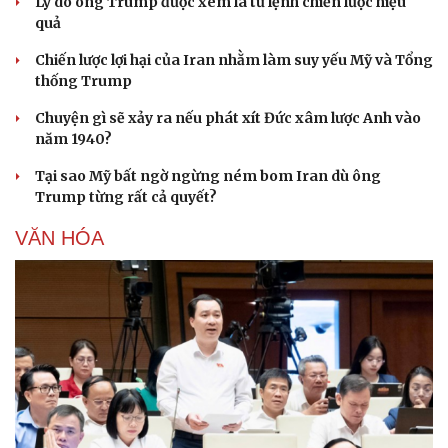
Lý do ông Trump được xem là tư lệnh chiến lược hiệu
quả
Chiến lược lợi hại của Iran nhằm làm suy yếu Mỹ và Tổng
thống Trump
Chuyện gì sẽ xảy ra nếu phát xít Đức xâm lược Anh vào
năm 1940?
Tại sao Mỹ bất ngờ ngừng ném bom Iran dù ông
Trump từng rất cả quyết?
VĂN HÓA