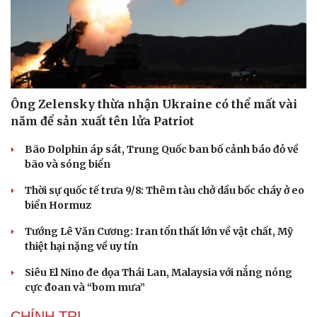
Ông Zelensky thừa nhận Ukraine có thể mất vài
năm để sản xuất tên lửa Patriot
Bão Dolphin áp sát, Trung Quốc ban bố cảnh báo đỏ về
bão và sóng biển
Thời sự quốc tế trưa 9/8: Thêm tàu chở dầu bốc cháy ở eo
biển Hormuz
Tướng Lê Văn Cương: Iran tổn thất lớn về vật chất, Mỹ
thiệt hại nặng về uy tín
Siêu El Nino đe dọa Thái Lan, Malaysia với nắng nóng
cực đoan và “bom mưa”
CHÍNH TRỊ