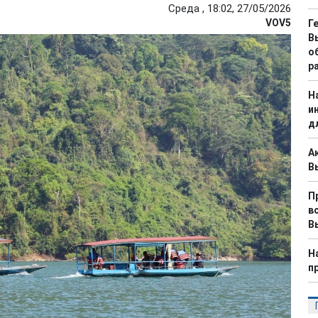
Среда , 18:02, 27/05/2026
VOV5
Г
В
о
р
Н
и
д
А
В
П
в
В
Н
п