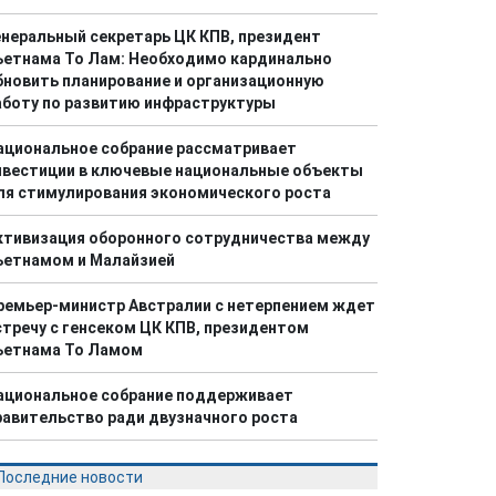
енеральный секретарь ЦК КПВ, президент
ьетнама То Лам: Необходимо кардинально
бновить планирование и организационную
аботу по развитию инфраструктуры
ациональное собрание рассматривает
нвестиции в ключевые национальные объекты
ля стимулирования экономического роста
ктивизация оборонного сотрудничества между
ьетнамом и Малайзией
ремьер-министр Австралии с нетерпением ждет
стречу с генсеком ЦК КПВ, президентом
ьетнама То Ламом
ациональное собрание поддерживает
равительство ради двузначного роста
Последние новости