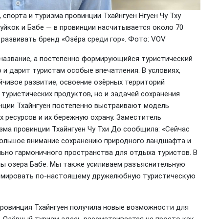
спорта и туризма провинции Тхайнгуен Нгуен Чу Тху
уйкок и Бабе — в провинции насчитывается около 70
 развивать бренд «Озёра среди гор». Фото: VOV
 название, а постепенно формирующийся туристический
и дарит туристам особые впечатления. В условиях,
йчивое развитие, освоение озёрных территорий
туристических продуктов, но и задачей сохранения
инции Тхайнгуен постепенно выстраивают модель
 ресурсов и их бережную охрану. Заместитель
зма провинции Тхайнгуен Чу Тхи До сообщила: «Сейчас
большое внимание сохранению природного ландшафта и
но гармоничного пространства для отдыха туристов. В
ны озера Бабе. Мы также усиливаем разъяснительную
ормировать по-настоящему дружелюбную туристическую
ровинция Тхайнгуен получила новые возможности для