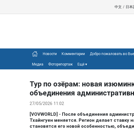
中文
/
日本
Новости
Комментарии
Добро пожаловать во Вь
Медиа
Фоторепортаж
Ещё
▾
Тур по озёрам: новая изюминк
объединения административ
27/05/2026 11:02
[VOVWORLD] - После объединения администр
Тхайнгуен меняется. Регион делает ставку н
становятся его новой особенностью, объедин