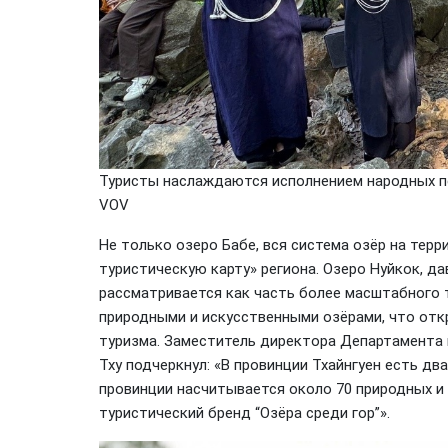
Туристы наслаждаются исполнением народных пес
VOV
Не только озеро Бабе, вся система озёр на тер
туристическую карту» региона. Озеро Нуйкок, д
рассматривается как часть более масштабного 
природными и искусственными озёрами, что от
туризма. Заместитель директора Департамента к
Тху подчеркнул: «В провинции Тхайнгуен есть дв
провинции насчитывается около 70 природных и 
туристический бренд “Озёра среди гор”».