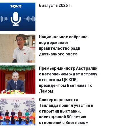
6 августа 2026 г.
Национальное собрание
поддерживает
правительство ради
двузначного роста
Премьер-министр Австралии
с нетерпением ждет встречу
с генсеком ЦК КПВ,
президентом Вьетнама То
Ламом
Спикер парламента
Таиланда принял участие в
открытии выставки,
посвященной 50-летию
отношений с Вьетнамом