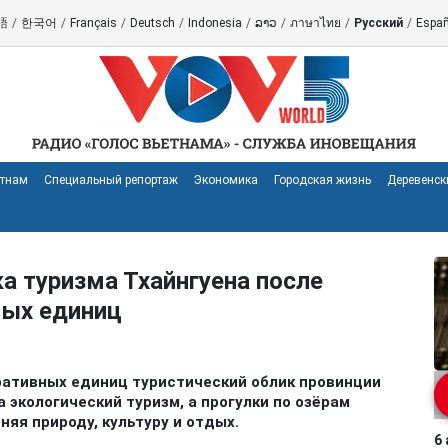
語
/
한국어
/
Français
/
Deutsch
/
Indonesia
/
ລາວ
/
ภาษาไทย
/
Русский
/
Españ
етнам
Специальный репортаж
Экономика
Городская жизнь
Деревенск
а туризма Тхайнгуена после
ных единиц
ативных единиц туристический облик провинции
а экологический туризм, а прогулки по озёрам
яя природу, культуру и отдых.
6 