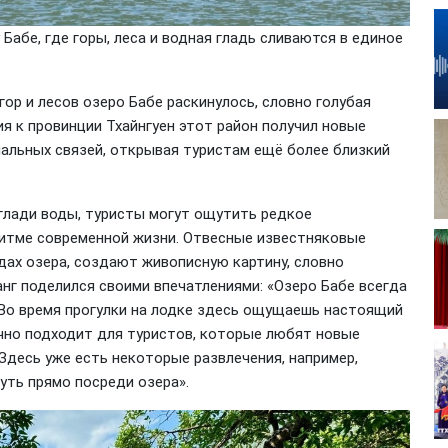
Бабе, где горы, леса и водная гладь сливаются в единое
ор и лесов озеро Бабе раскинулось, словно голубая
я к провинции Тхайнгуен этот район получил новые
альных связей, открывая туристам ещё более близкий
 глади воды, туристы могут ощутить редкое
 ритме современной жизни. Отвесные известняковые
дах озера, создают живописную картину, словно
анг поделился своими впечатлениями: «Озеро Бабе всегда
 Во время прогулки на лодке здесь ощущаешь настоящий
чно подходит для туристов, которые любят новые
 Здесь уже есть некоторые развлечения, например,
уть прямо посреди озера».