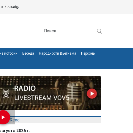
ol
/
ភាសាខ្មែរ
ие истории
Беседа
Народности Вьетнама
Персоны
Most Read
августа 2026 г.