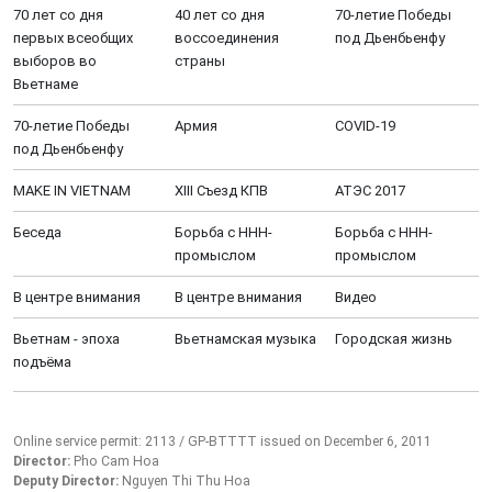
70 лет со дня
40 лет со дня
70-летие Победы
первых всеобщих
воссоединения
под Дьенбьенфу
выборов во
страны
Вьетнаме
70-летие Победы
Aрмия
COVID-19
под Дьенбьенфу
MAKE IN VIETNAM
XIII Cъезд КПВ
АТЭС 2017
Беседа
Борьба с ННН-
Борьба с ННН-
промыслом
промыслом
В центре внимания
В центре внимания
Видео
Вьетнам - эпоха
Вьетнамская музыка
Городская жизнь
подъёма
Online service permit: 2113 / GP-BTTTT issued on December 6, 2011
Director:
Pho Cam Hoa
Deputy Director:
Nguyen Thi Thu Hoa