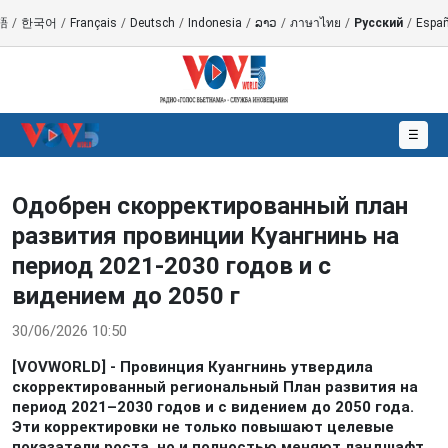
語
/
한국어
/
Français
/
Deutsch
/
Indonesia
/
ລາວ
/
ภาษาไทย
/
Русский
/
Españ
☰
Одобрен скорректированный план
развития провинции Куангнинь на
период 2021-2030 годов и с
видением до 2050 г
30/06/2026 10:50
[VOVWORLD] - Провинция Куангнинь утвердила
скорректированный региональный План развития на
период 2021–2030 годов и с видением до 2050 года.
Эти корректировки не только повышают целевые
показатели роста, но и полностью меняют ландшафт