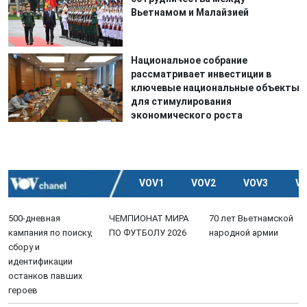
Вьетнамом и Малайзией
Национальное собрание
рассматривает инвестиции в
ключевые национальные объекты
для стимулирования
экономического роста
VOV1
VOV2
VOV3
V
500-дневная
ЧЕМПИОНАТ МИРА
70 лет Вьетнамской
кампания по поиску,
ПО ФУТБОЛУ 2026
народной армии
сбору и
идентификации
останков павших
героев