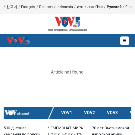
語
/
한국어
/
Français
/
Deutsch
/
Indonesia
/
ລາວ
/
ภาษาไทย
/
Русский
/
Españ
☰
Article not found.
VOV1
VOV2
VOV3
V
500-дневная
ЧЕМПИОНАТ МИРА
70 лет Вьетнамской
кампания по поиску,
ПО ФУТБОЛУ 2026
народной армии