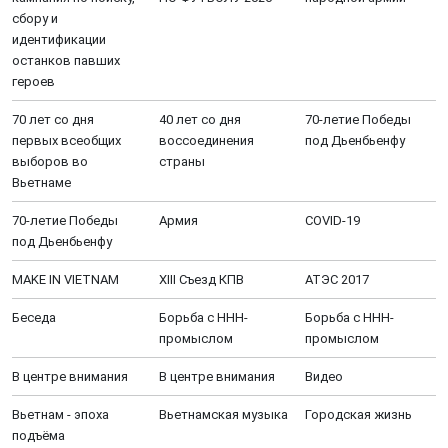
сбору и
идентификации
останков павших
героев
70 лет со дня
40 лет со дня
70-летие Победы
первых всеобщих
воссоединения
под Дьенбьенфу
выборов во
страны
Вьетнаме
70-летие Победы
Aрмия
COVID-19
под Дьенбьенфу
MAKE IN VIETNAM
XIII Cъезд КПВ
АТЭС 2017
Беседа
Борьба с ННН-
Борьба с ННН-
промыслом
промыслом
В центре внимания
В центре внимания
Видео
Вьетнам - эпоха
Вьетнамская музыка
Городская жизнь
подъёма