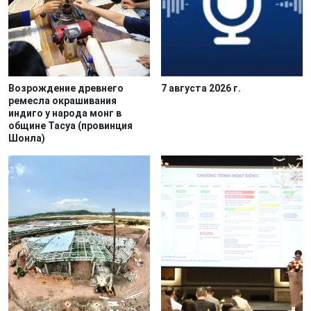
Возрождение древнего
7 августа 2026 г.
ремесла окрашивания
индиго у народа монг в
общине Тасуа (провинция
Шонла)