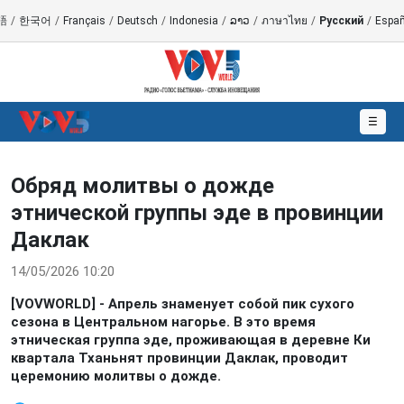
語
/
한국어
/
Français
/
Deutsch
/
Indonesia
/
ລາວ
/
ภาษาไทย
/
Русский
/
Españ
☰
Обряд молитвы о дожде
этнической группы эде в провинции
Даклак
14/05/2026 10:20
[VOVWORLD] - Апрель знаменует собой пик сухого
сезона в Центральном нагорье. В это время
этническая группа эде, проживающая в деревне Ки
квартала Тханьнят провинции Даклак, проводит
церемонию молитвы о дожде.