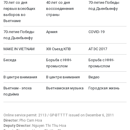
70 лет со дня
40 лет со дня
70-летие Победы
первых всеобщих
воссоединения
под Дьенбьенфу
выборов во
страны
Вьетнаме
70-летие Победы
Aрмия
COVID-19
под Дьенбьенфу
MAKE IN VIETNAM
XIII Cъезд КПВ
АТЭС 2017
Беседа
Борьба с ННН-
Борьба с ННН-
промыслом
промыслом
В центре внимания
В центре внимания
Видео
Вьетнам - эпоха
Вьетнамская музыка
Городская жизнь
подъёма
Online service permit: 2113 / GP-BTTTT issued on December 6, 2011
Director:
Pho Cam Hoa
Deputy Director:
Nguyen Thi Thu Hoa