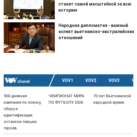
станет самой масштабной за всю
историю
Народная дипломатия - важный
аспект вьетнамско-австралийских
отношений
VOV1
VOV2
VOV3
V
500-дневная
ЧЕМПИОНАТ МИРА
70 лет Вьетнамской
кампания по поиску,
ПО ФУТБОЛУ 2026
народной армии
сбору и
идентификации
останков павших
героев