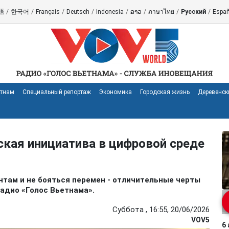
語
/
한국어
/
Français
/
Deutsch
/
Indonesia
/
ລາວ
/
ภาษาไทย
/
Русский
/
Españ
етнам
Специальный репортаж
Экономика
Городская жизнь
Деревенск
ская инициатива в цифровой среде
ентам и не бояться перемен - отличительные черты
адио «Голос Вьетнама».
Суббота , 16:55, 20/06/2026
VOV5
6 