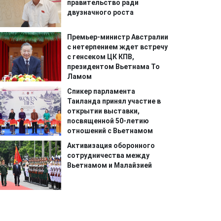
правительство ради
двузначного роста
Премьер-министр Австралии
с нетерпением ждет встречу
с генсеком ЦК КПВ,
президентом Вьетнама То
Ламом
Спикер парламента
Таиланда принял участие в
открытии выставки,
посвященной 50-летию
отношений с Вьетнамом
Активизация оборонного
сотрудничества между
Вьетнамом и Малайзией