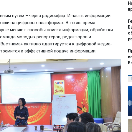
Н
п
нным путем – через радиоэфир. И часть информации
Г
 или на цифровых платформах. В то же время
В
орые меняют способы поиска информации, обработки
о
команда молодых репортеров, редакторов и
р
 Вьетнама» активно адаптируется к цифровой медиа-
стремится к эффективной подаче информации.
П
в
В