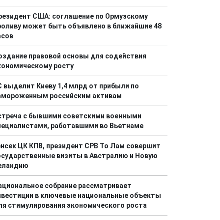
резидент США: соглашение по Ормузскому
роливу может быть объявлено в ближайшие 48
асов
оздание правовой основы для содействия
кономическому росту
С выделит Киеву 1,4 млрд от прибыли по
амороженным российским активам
стреча с бывшими советскими военными
пециалистами, работавшими во Вьетнаме
енсек ЦК КПВ, президент СРВ То Лам совершит
осударственные визиты в Австралию и Новую
еландию
ациональное собрание рассматривает
нвестиции в ключевые национальные объекты
ля стимулирования экономического роста