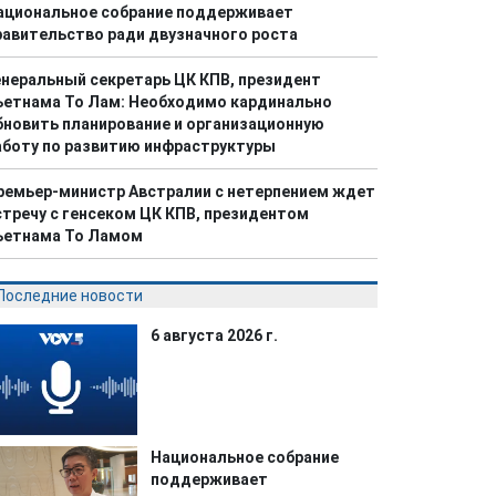
ациональное собрание поддерживает
равительство ради двузначного роста
енеральный секретарь ЦК КПВ, президент
ьетнама То Лам: Необходимо кардинально
бновить планирование и организационную
аботу по развитию инфраструктуры
ремьер-министр Австралии с нетерпением ждет
стречу с генсеком ЦК КПВ, президентом
ьетнама То Ламом
Последние новости
6 августа 2026 г.
Национальное собрание
поддерживает