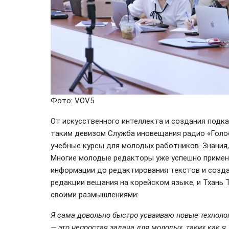
Фото: VOV5
От искусственного интеллекта и создания подк
таким девизом Служба иновещания радио «Голос
учебные курсы для молодых работников. Знания, 
Многие молодые редакторы уже успешно применя
информации до редактирования текстов и создан
редакции вещания на корейском языке, и Тхань 
своими размышлениями:
Я сама довольно быстро усваиваю новые технолог
— это непростая задача для молодых, таких как 