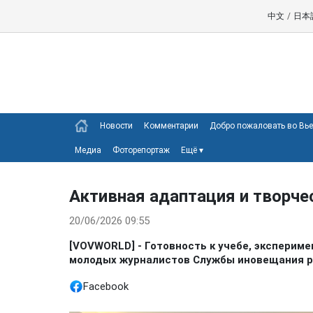
中文
/
日本
Новости
Комментарии
Добро пожаловать во Вь
Медиа
Фоторепортаж
Ещё
▾
Активная адаптация и творче
20/06/2026 09:55
[VOVWORLD] - Готовность к учебе, эксперим
молодых журналистов Службы иновещания р
Facebook