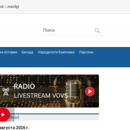
ol
/
ភាសាខ្មែរ
ие истории
Беседа
Народности Вьетнама
Персоны
Most Read
августа 2026 г.