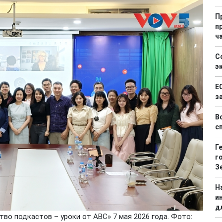
П
п
ч
С
э
Е
з
В
с
Г
г
З
Н
и
д
тво подкастов – уроки от ABC» 7 мая 2026 года. Фото: