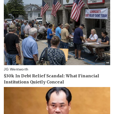
Sức khỏe
Đời sống
Dinh dưỡng - món ngon
Nhà đẹp
Cây thuốc
Blog
Sản phụ khoa
Tình yêu - Gia đình
Nhi khoa
Nam khoa
Làm đẹp - giảm cân
Phòng mạch online
Ăn sạch sống khỏe