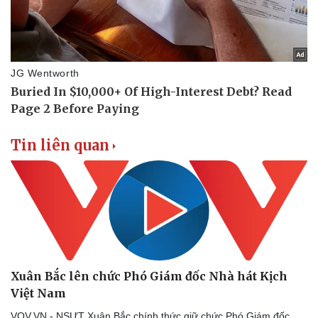
Tin liên quan
Xuân Bắc lên chức Phó Giám đốc Nhà hát Kịch
Việt Nam
Văn hóa
Giải trí
VOV.VN - NSƯT Xuân Bắc chính thức giữ chức Phó Giám đốc