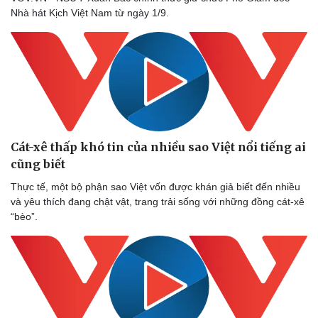
Sân khấu - Điện ảnh
Nghệ sĩ
Nhà hát Kịch Việt Nam từ ngày 1/9.
Văn học
Thời trang
Âm nhạc
Sao Việt
Di sản
Cát-xê thấp khó tin của nhiều sao Việt nổi tiếng ai
cũng biết
Thực tế, một bộ phận sao Việt vốn được khán giả biết đến nhiều
và yêu thích đang chật vật, trang trải sống với những đồng cát-xê
“bèo”.