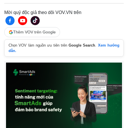
Lịch thi đấu bóng đá
Xe máy
Thế giới thể thao
Tư vấn
Mời quý độc giả theo dõi VOV.VN trên
eSports
Hậu trường
Thêm VOV trên Google
Chọn VOV làm nguồn ưu tiên trên
Google Search
.
Xem hướng
dẫn.