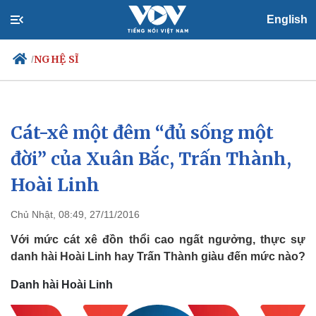
English
NGHỆ SĨ
/
Cát-xê một đêm “đủ sống một
Chính trị
Xã hội
Đảng
Tin 24h
đời” của Xuân Bắc, Trấn Thành,
Tổ chức nhân sự
Dự báo thời tiết
Hoài Linh
Quốc hội
Giáo dục
Nhận diện sự thật
Dấu ấn VOV
Việc làm
Chủ Nhật, 08:49, 27/11/2016
Biển đảo
Với mức cát xê đồn thổi cao ngất ngưởng, thực sự
danh hài Hoài Linh hay Trấn Thành giàu đến mức nào?
Danh hài Hoài Linh