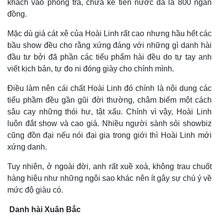
khách vào phòng trà, chưa kể tiền nước đã là 800 ngàn
đồng.
Thế giới
Multimedia
Mặc dù giá cát xê của Hoài Linh rất cao nhưng hầu hết các
Quan sát
Video
bầu show đều cho rằng xứng đáng với những gì danh hài
Cuộc sống đó đây
Ảnh
đầu tư bởi đã phần các tiểu phẩm hài đều do tự tay anh
Hồ sơ
E-Magazine
viết kịch bản, tự đo ni đóng giày cho chính mình.
Infographic
Điều làm nên cái chất Hoài Linh đó chính là nội dung các
tiểu phầm đều gần gũi đời thường, châm biếm một cách
sâu cay những thói hư, tật xấu. Chính vì vậy, Hoài Linh
luôn đắt show và cao giá. Nhiều người sành sỏi showbiz
cũng đồn đại nếu nói đại gia trong giới thì Hoài Linh mới
xứng danh.
Tuy nhiên, ở ngoài đời, anh rất xuề xoà, không trau chuốt
hàng hiệu như những ngôi sao khác nên ít gây sự chú ý về
mức độ giàu có.
Danh hài Xuân Bắc