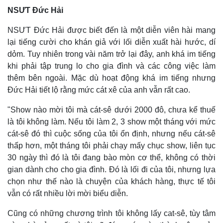
NSƯT Đức Hải
NSƯT Đức Hải được biết đến là một diễn viên hài mang
lại tiếng cười cho khán giả với lối diễn xuất hài hước, dí
dỏm. Tuy nhiên trong vài năm trở lại đây, anh khá im tiếng
khi phải tập trung lo cho gia đình và các công việc làm
thêm bên ngoài. Mặc dù hoạt động khá im tiếng nhưng
Đức Hải tiết lộ rằng mức cát xê của anh vẫn rất cao.
"Show nào mời tôi mà cát-sê dưới 2000 đô, chưa kể thuế
là tôi không làm. Nếu tôi làm 2, 3 show một tháng với mức
cát-sê đó thì cuộc sống của tôi ổn định, nhưng nếu cát-sê
thấp hơn, một tháng tôi phải chạy mấy chục show, liên tục
30 ngày thì đó là tôi đang bào mòn cơ thể, không có thời
gian dành cho cho gia đình. Đó là lối đi của tôi, nhưng lựa
chọn như thế nào là chuyện của khách hàng, thực tế tôi
vẫn có rất nhiều lời mời biểu diễn.
Cũng có những chương trình tôi không lấy cat-sê, tùy tâm