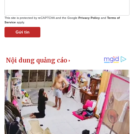
This site is protected by reCAPTCHA and the Google
Privacy Policy
and
Terms of
Service
apply.
Gửi tin
Doanh nghiệp
Công nghệ
Thông tin doanh nghiệp
Sành điệu
Doanh nghiệp 24h
Tin Công nghệ
Doanh nhân
Trải nghiệm
Vì cộng đồng
Chuyển đổi số