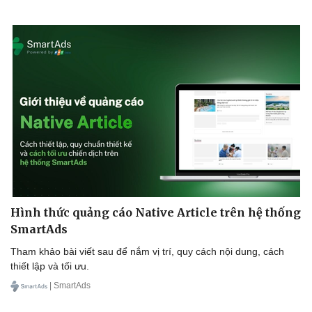
Du lịch
Podcast
Tư vấn
Câu chuyện thời sự
Hình thức quảng cáo Native Article trên hệ thống
Săn Tour
Đọc truyện đêm khuya
SmartAds
check-in
Cửa sổ tình yêu
Kể chuyện cho bé
Tham khảo bài viết sau để nắm vị trí, quy cách nội dung, cách
Hạt giống tâm hồn
thiết lập và tối ưu.
| SmartAds