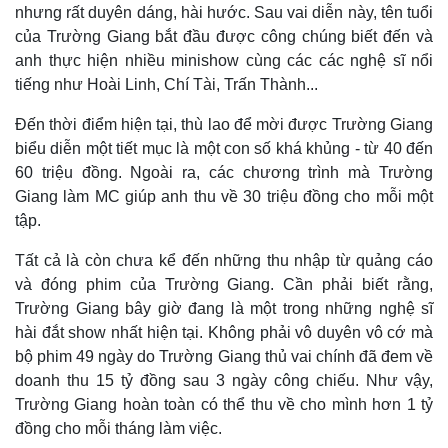
nhưng rất duyên dáng, hài hước. Sau vai diễn này, tên tuổi
của Trường Giang bắt đầu được công chúng biết đến và
anh thực hiện nhiều minishow cùng các các nghệ sĩ nổi
tiếng như Hoài Linh, Chí Tài, Trấn Thành...
Đến thời điểm hiện tại, thù lao để mời được Trường Giang
biểu diễn một tiết mục là một con số khá khủng - từ 40 đến
Pháp luật
Quân sự - Quốc phòng
60 triệu đồng. Ngoài ra, các chương trình mà Trường
Vụ án
Vũ khí
Giang làm MC giúp anh thu về 30 triệu đồng cho mỗi một
Tin nóng
Việt Nam
tập.
Tư vấn luật
Phân tích
Tất cả là còn chưa kể đến những thu nhập từ quảng cáo
và đóng phim của Trường Giang. Cần phải biết rằng,
Trường Giang bây giờ đang là một trong những nghệ sĩ
hài đắt show nhất hiện tại. Không phải vô duyên vô cớ mà
bộ phim 49 ngày do Trường Giang thủ vai chính đã đem về
doanh thu 15 tỷ đồng sau 3 ngày công chiếu. Như vậy,
Trường Giang hoàn toàn có thể thu về cho mình hơn 1 tỷ
đồng cho mỗi tháng làm việc.