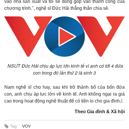
vào nhà sản xuất và tôi sẽ đóng góp vào thành công của
chương trình.", nghệ sĩ Đức Hải thẳng thắn chia sẻ.
NSƯT Đức Hải chịu áp lực lớn kinh tế vì anh có tới 4 đứa
con trong đó lần thứ 2 là sinh 3
Nam nghệ sĩ cho hay, sau khi trở thành bố của bốn đứa
con, anh chịu áp lực lớn về kinh tế. Anh không ngại ra giá
cao trong hoạt động nghệ thuật để có tiền lo cho gia đình./.
Theo Gia đình & Xã hội
Thể thao
Ô tô - Xe máy
Tag:
VOV
Bóng đá
Ô tô