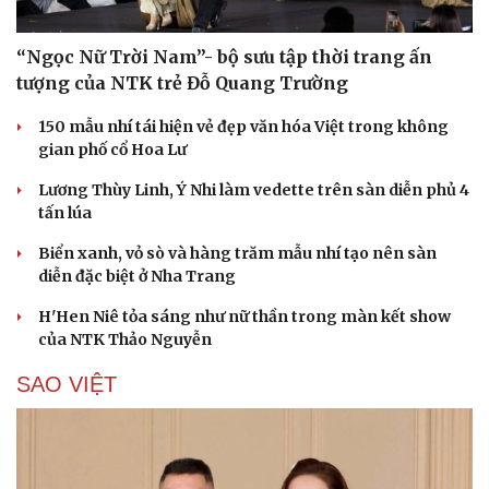
“Ngọc Nữ Trời Nam”- bộ sưu tập thời trang ấn
tượng của NTK trẻ Đỗ Quang Trường
Cải chính
150 mẫu nhí tái hiện vẻ đẹp văn hóa Việt trong không
gian phố cổ Hoa Lư
Lương Thùy Linh, Ý Nhi làm vedette trên sàn diễn phủ 4
tấn lúa
Biển xanh, vỏ sò và hàng trăm mẫu nhí tạo nên sàn
diễn đặc biệt ở Nha Trang
H'Hen Niê tỏa sáng như nữ thần trong màn kết show
của NTK Thảo Nguyễn
SAO VIỆT