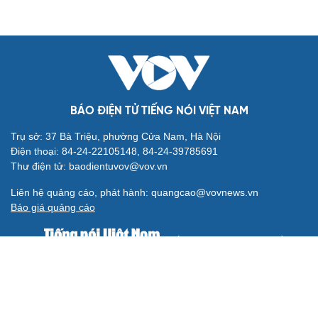
BÁO ĐIỆN TỬ TIẾNG NÓI VIỆT NAM
Trụ sở: 37 Bà Triệu, phường Cửa Nam, Hà Nội
Điện thoại: 84-24-22105148, 84-24-39785691
Thư điện tử: baodientuvov@vov.vn
Liên hệ quảng cáo, phát hành: quangcao@vovnews.vn
Báo giá quảng cáo
Báo in
xuất bản thứ Năm hàng tuần
Tổng Biên tập: NGÔ THIỆU PHONG
Phó Tổng Biên tập: Phạm Công Hân, Đặng Thị Khanh, Giang
Trung Sơn, Nguyễn Tuyết Yến