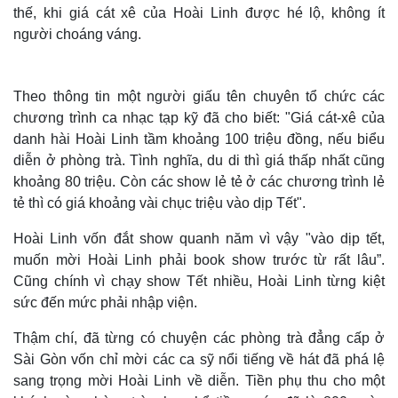
thế, khi giá cát xê của Hoài Linh được hé lộ, không ít
người choáng váng.
Theo thông tin một người giấu tên chuyên tổ chức các
chương trình ca nhạc tạp kỹ đã cho biết: "Giá cát-xê của
danh hài Hoài Linh tầm khoảng 100 triệu đồng, nếu biểu
diễn ở phòng trà. Tình nghĩa, du di thì giá thấp nhất cũng
khoảng 80 triệu. Còn các show lẻ tẻ ở các chương trình lẻ
tẻ thì có giá khoảng vài chục triệu vào dịp Tết".
Hoài Linh vốn đắt show quanh năm vì vậy "vào dịp tết,
muốn mời Hoài Linh phải book show trước từ rất lâu”.
Cũng chính vì chạy show Tết nhiều, Hoài Linh từng kiệt
sức đến mức phải nhập viện.
Thậm chí, đã từng có chuyện các phòng trà đẳng cấp ở
Sài Gòn vốn chỉ mời các ca sỹ nổi tiếng về hát đã phá lệ
sang trọng mời Hoài Linh về diễn. Tiền phụ thu cho một