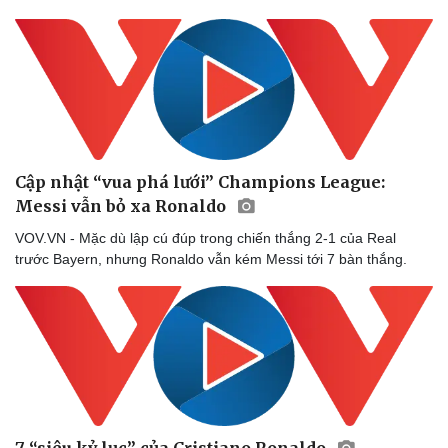
Doanh nghiệp
Công nghệ
Thông tin doanh nghiệp
Sành điệu
Doanh nghiệp 24h
Tin Công nghệ
Cập nhật “vua phá lưới” Champions League:
Doanh nhân
Trải nghiệm
Messi vẫn bỏ xa Ronaldo
Vì cộng đồng
Chuyển đổi số
VOV.VN - Mặc dù lập cú đúp trong chiến thắng 2-1 của Real
trước Bayern, nhưng Ronaldo vẫn kém Messi tới 7 bàn thắng.