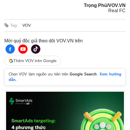
Trọng Phú/VOV.VN
Real FC
Tag:
VOV
Mời quý độc giả theo dõi VOV.VN trên
Thêm VOV trên Google
Chọn VOV làm nguồn ưu tiên trên
Google Search
.
Xem hướng
dẫn.
Thế giới
Multimedia
Quan sát
Video
Cuộc sống đó đây
Ảnh
Hồ sơ
E-Magazine
Infographic