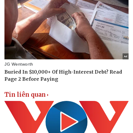
Thể thao
Ô tô - Xe máy
Bóng đá
Ô tô
Lịch thi đấu bóng đá
Xe máy
Thế giới thể thao
Tư vấn
eSports
Hậu trường
Tin liên quan