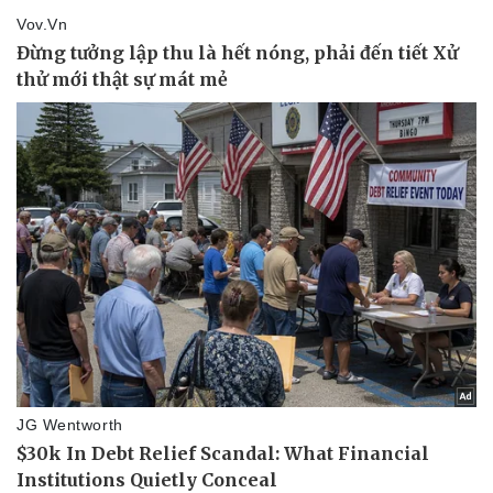
Pháp luật
Quân sự - Quốc phòng
Vụ án
Vũ khí
Tin nóng
Việt Nam
Tư vấn luật
Phân tích