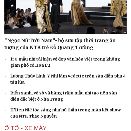
“Ngọc Nữ Trời Nam”- bộ sưu tập thời trang ấn
tượng của NTK trẻ Đỗ Quang Trường
150 mẫu nhí tái hiện vẻ đẹp văn hóa Việt trong không
gian phố cổ Hoa Lư
Lương Thùy Linh, Ý Nhi làm vedette trên sàn diễn phủ 4
tấn lúa
Biển xanh, vỏ sò và hàng trăm mẫu nhí tạo nên sàn
diễn đặc biệt ở Nha Trang
Văn hóa
Giải trí
Sân khấu - Điện ảnh
Nghệ sĩ
H'Hen Niê tỏa sáng như nữ thần trong màn kết show
Văn học
Thời trang
của NTK Thảo Nguyễn
Âm nhạc
Sao Việt
Ô TÔ - XE MÁY
Di sản