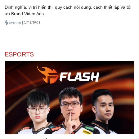
Định nghĩa, vị trí hiển thị, quy cách nội dung, cách thiết lập và tối
ưu Brand Video Ads.
| SmartAds
ESPORTS
Sức khỏe
Đời sống
Dinh dưỡng - món ngon
Nhà đẹp
Cây thuốc
Blog
Sản phụ khoa
Tình yêu - Gia đình
Nhi khoa
Nam khoa
Làm đẹp - giảm cân
Phòng mạch online
Ăn sạch sống khỏe