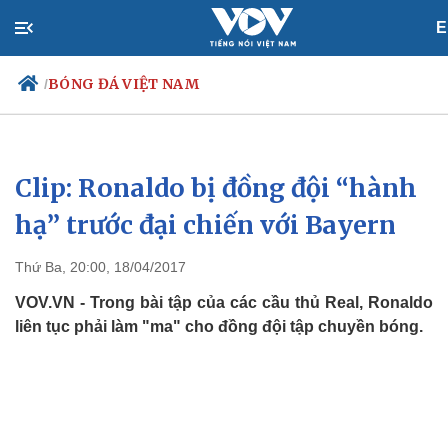
E
BÓNG ĐÁ VIỆT NAM
/
Clip: Ronaldo bị đồng đội “hành
Chính trị
Xã hội
Đảng
Tin 24h
hạ” trước đại chiến với Bayern
Tổ chức nhân sự
Dự báo thời tiết
Quốc hội
Giáo dục
Thứ Ba, 20:00, 18/04/2017
Nhận diện sự thật
Dấu ấn VOV
Việc làm
VOV.VN - Trong bài tập của các cầu thủ Real, Ronaldo
Biển đảo
liên tục phải làm "ma" cho đồng đội tập chuyền bóng.