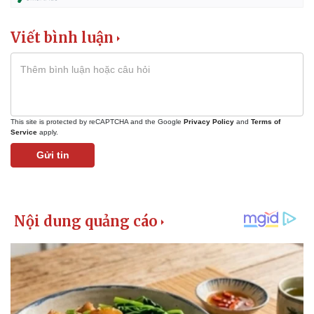
Viết bình luận
This site is protected by reCAPTCHA and the Google
Privacy Policy
and
Terms of
Service
apply.
Gửi tin
Kinh tế
Thị trường
Bất động sản
Giá vàng
Khởi nghiệp
Tiêu dùng
Tỷ giá