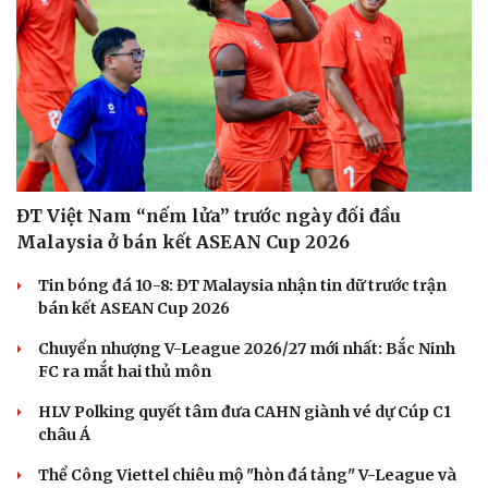
Du lịch
Podcast
Tư vấn
Câu chuyện thời sự
Săn Tour
Đọc truyện đêm khuya
check-in
Cửa sổ tình yêu
Kể chuyện cho bé
Hạt giống tâm hồn
ĐT Việt Nam “nếm lửa” trước ngày đối đầu
Malaysia ở bán kết ASEAN Cup 2026
Tin bóng đá 10-8: ĐT Malaysia nhận tin dữ trước trận
bán kết ASEAN Cup 2026
Chuyển nhượng V-League 2026/27 mới nhất: Bắc Ninh
FC ra mắt hai thủ môn
HLV Polking quyết tâm đưa CAHN giành vé dự Cúp C1
châu Á
Thể Công Viettel chiêu mộ "hòn đá tảng" V-League và