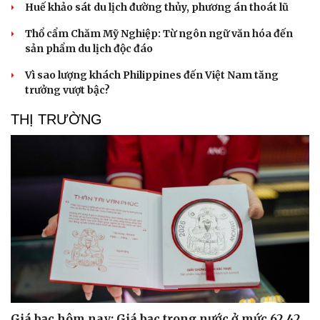
Huế khảo sát du lịch đường thủy, phương án thoát lũ
Văn hóa
Giải trí
Thổ cẩm Chăm Mỹ Nghiệp: Từ ngôn ngữ văn hóa đến
Sân khấu - Điện ảnh
Nghệ sĩ
sản phẩm du lịch độc đáo
Văn học
Thời trang
Vì sao lượng khách Philippines đến Việt Nam tăng
Âm nhạc
Sao Việt
trưởng vượt bậc?
Di sản
THỊ TRƯỜNG
Giá bạc hôm nay: Giá bạc trong nước ở mức 62,42