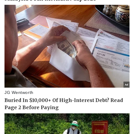
Pháp luật
Quân sự - Quốc phòng
Vụ án
Vũ khí
Tin nóng
Việt Nam
Tư vấn luật
Phân tích