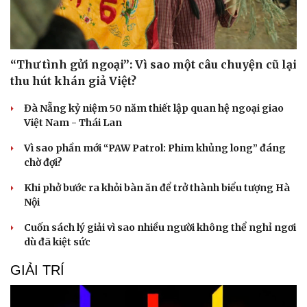
Sản phụ khoa
Tình yêu - Gia đình
Nhi khoa
Nam khoa
Làm đẹp - giảm cân
Phòng mạch online
“Thư tình gửi ngoại”: Vì sao một câu chuyện cũ lại
Ăn sạch sống khỏe
thu hút khán giả Việt?
Đà Nẵng kỷ niệm 50 năm thiết lập quan hệ ngoại giao
Việt Nam - Thái Lan
Vì sao phần mới “PAW Patrol: Phim khủng long” đáng
chờ đợi?
Khi phở bước ra khỏi bàn ăn để trở thành biểu tượng Hà
Nội
Cuốn sách lý giải vì sao nhiều người không thể nghỉ ngơi
dù đã kiệt sức
GIẢI TRÍ