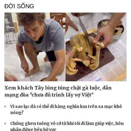
Vì cộng đồng
Chuyển đổi số
ĐỜI SỐNG
Xem khách Tây lúng túng chặt gà luộc, dân
mạng đùa "chưa đủ trình lấy vợ Việt"
Vì sao lạc đà có thể đi hàng nghìn km trên sa mạc khô
nóng?
Chồng ghen tuông vô cớ từ khi tôi đi làm giúp việc, hôn
nhân đứng bên bờ vực