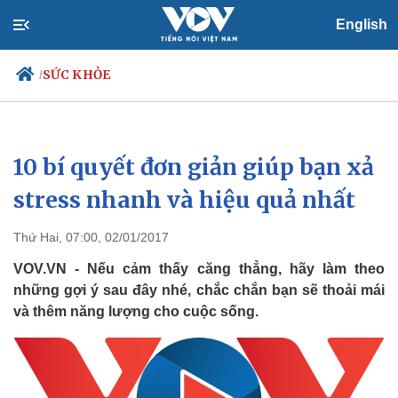
English
SỨC KHỎE
/
10 bí quyết đơn giản giúp bạn xả
Chính trị
Xã hội
Đảng
Tin 24h
stress nhanh và hiệu quả nhất
Tổ chức nhân sự
Dự báo thời tiết
Quốc hội
Giáo dục
Thứ Hai, 07:00, 02/01/2017
Nhận diện sự thật
Dấu ấn VOV
Việc làm
VOV.VN - Nếu cảm thấy căng thẳng, hãy làm theo
Biển đảo
những gợi ý sau đây nhé, chắc chắn bạn sẽ thoải mái
và thêm năng lượng cho cuộc sống.