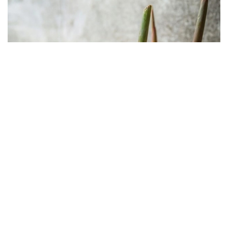
Vị thuốc ngừa ung thư, tốt cho xương khớp và não
bộ, bán rẻ bèo đầy chợ Việt
Vỏ chanh đông lạnh có tác dụng gì? Sự thật có thể khiến
bạn bất ngờ
Vị thuốc quý cực sẵn, bổ dưỡng chẳng kém nhân sâm, tổ
yến
Tưởng chỉ là cỏ dại, những cây mọc ven đường này lại