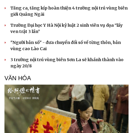
Tăng ca, tăng kíp hoàn thiện 4 trường nội trú vùng biên
giới Quảng Ngãi
Trường Đại học Y Hà Nội kỷ luật 2 sinh viên vụ dọa “lấy
ven trật 3 lần”
"Người bản số" - đưa chuyển đổi số về từng thôn, bản
vùng cao Lào Cai
3 trường nội trú vùng biên Sơn La sẽ khánh thành vào
ngày 20/8
VĂN HÓA
Sức khỏe
Đời sống
Dinh dưỡng - món ngon
Nhà đẹp
Cây thuốc
Blog