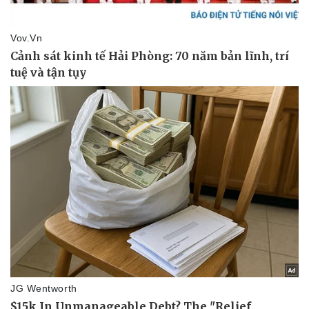
Thể thao
Ô tô - Xe máy
Bóng đá
Ô tô
Lịch thi đấu bóng đá
Xe máy
Thế giới thể thao
Tư vấn
eSports
Hậu trường