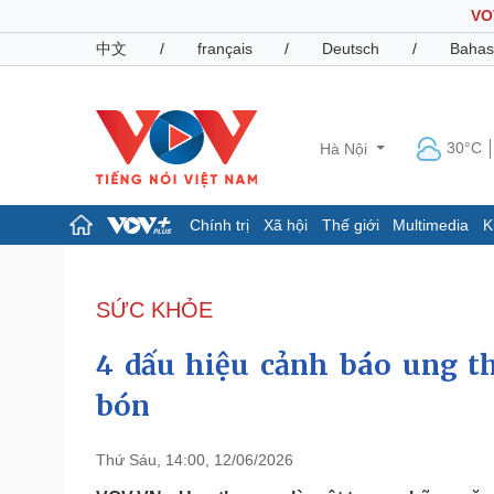
VO
中文
/
français
/
Deutsch
/
Bahas
30°C
Hà Nội
Chính trị
Xã hội
Thế giới
Multimedia
K
Chính trị
Xã hội
Đảng
Tin 24h
SỨC KHỎE
Tổ chức nhân sự
Dự báo thời tiết
Quốc hội
Giáo dục
4 dấu hiệu cảnh báo ung th
Nhận diện sự thật
Dấu ấn VOV
Việc làm
bón
Biển đảo
Pháp luật
Quân sự - Quốc phòng
Thứ Sáu, 14:00, 12/06/2026
Vụ án
Vũ khí