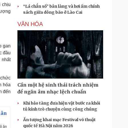
i chịu
“Lá chắn số” bản làng và hơi ấm chính
 lượng
sách giữa dông bão ở Lào Cai
VĂN HÓA
o gan
ác đầu
 nhất
y chức
Cần một hệ sinh thái trách nhiệm
n hóa
để ngăn âm nhạc lệch chuẩn
ẫn đến
Khi bảo tàng đưa hiện vật bước ra khỏi
tủ kính trò chuyện cùng công chúng
hân
Ấn tượng khai mạc Festival võ thuật
quốc tế Hà Nội năm 2026
độ ăn