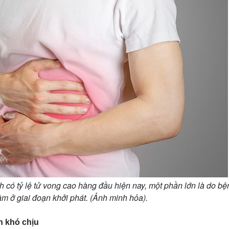
h có tỷ lệ tử vong cao hàng đầu hiện nay, một phần lớn là do bệ
ầm ở giai đoạn khởi phát. (Ảnh minh hỏa).
n khó chịu