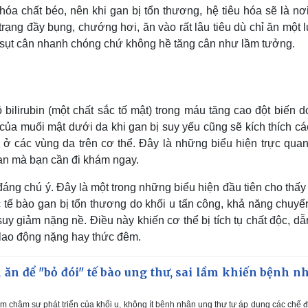
u hóa chất béo, nên khi gan bị tổn thương, hệ tiêu hóa sẽ là nơ
 trạng đầy bụng, chướng hơi, ăn vào rất lâu tiêu dù chỉ ăn một
 sụt cân nhanh chóng chứ không hề tăng cân như lầm tưởng.
bilirubin (một chất sắc tố mật) trong máu tăng cao đột biến d
của muối mật dưới da khi gan bị suy yếu cũng sẽ kích thích c
i ở các vùng da trên cơ thể. Đây là những biểu hiện trực quan
gan mà bạn cần đi khám ngay.
 đáng chú ý. Đây là một trong những biểu hiện đầu tiên cho thấ
c tế bào gan bị tổn thương do khối u tấn công, khả năng chuyể
suy giảm nặng nề. Điều này khiến cơ thể bị tích tụ chất độc, d
 lao động nặng hay thức đêm.
n ăn để "bỏ đói" tế bào ung thư, sai lầm khiến bệnh n
m chậm sự phát triển của khối u, không ít bệnh nhân ung thư tự áp dụng các chế 