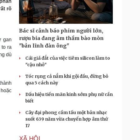
 phần
Doanh nghiệp 24h
Tin Công nghệ
ất rõ
Doanh nhân
Trải nghiệm
ì cộng đồng
Chuyển đổi số
Bác sĩ cảnh báo phim người lớn,
u lịch
Podcast
rượu bia đang âm thầm bào mòn
ư gan
Tư vấn
Câu chuyện thời sự
"bản lĩnh đàn ông"
to ra
Săn Tour
Đọc truyện đêm khuya
ong dù
heck-in
Cửa sổ tình yêu
Cái giá đắt của việc tiêm silicon làm to
Kể chuyện cho bé
"cậu nhỏ"
Hạt giống tâm hồn
Tóc rụng cả nắm khi gội đầu, đừng bỏ
qua 5 cách này
 thành
 hoặc
Dấu hiệu tiền mãn kinh sớm phụ nữ cần
biết
Cây đại phong cầm tấu một bản nhạc
suốt 639 năm vừa chuyển hợp âm thứ
17
XÃ HỘI