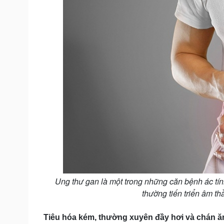
Ung thư gan là một trong những căn bệnh ác tín
thường tiến triển âm th
Tiêu hóa kém, thường xuyên đầy hơi và chán ă