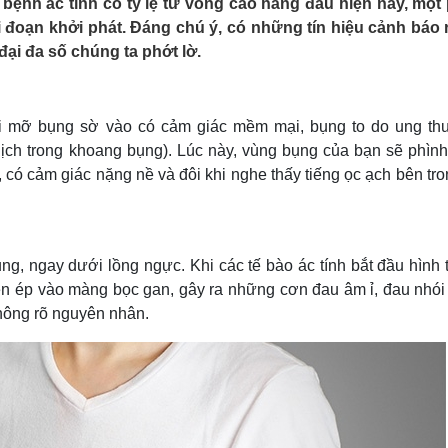
bệnh ác tính có tỷ lệ tử vong cao hàng đầu hiện nay, một
Lịch thi đấu bóng đá
Xe máy
i đoạn khởi phát. Đáng chú ý, có những tín hiệu cảnh báo r
Thế giới thể thao
Tư vấn
đại đa số chúng ta phớt lờ.
eSports
V
Hậu trường
Văn hóa
Giải trí
D
hi mỡ bụng sờ vào có cảm giác mềm mại, bụng to do ung th
Sân khấu - Điện ảnh
Nghệ sĩ
dịch trong khoang bụng). Lúc này, vùng bụng của bạn sẽ phình 
Văn học
Thời trang
có cảm giác nặng nề và đôi khi nghe thấy tiếng ọc ạch bên tr
Âm nhạc
Sao Việt
c
Di sản
ng, ngay dưới lồng ngực. Khi các tế bào ác tính bắt đầu hình
chèn ép vào màng bọc gan, gây ra những cơn đau âm ỉ, đau nhói
hông rõ nguyên nhân.