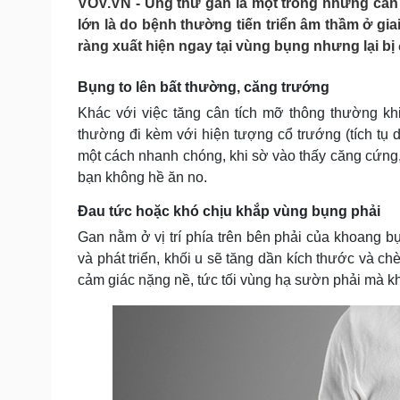
VOV.VN - Ung thư gan là một trong những căn 
Tin nóng
Việt Nam
lớn là do bệnh thường tiến triển âm thầm ở gia
Tư vấn luật
Phân tích
ràng xuất hiện ngay tại vùng bụng nhưng lại bị 
Bụng to lên bất thường, căng trướng
Sức khỏe
Đời sống
Khác với việc tăng cân tích mỡ thông thường k
Dinh dưỡng - món ngon
Nhà đẹp
thường đi kèm với hiện tượng cổ trướng (tích tụ 
Cây thuốc
Blog
một cách nhanh chóng, khi sờ vào thấy căng cứng, 
Sản phụ khoa
Tình yêu - Gia đình
bạn không hề ăn no.
Nhi khoa
Nam khoa
Đau tức hoặc khó chịu khắp vùng bụng phải
Làm đẹp - giảm cân
Phòng mạch online
Gan nằm ở vị trí phía trên bên phải của khoang bụ
Ăn sạch sống khỏe
và phát triển, khối u sẽ tăng dần kích thước và 
cảm giác nặng nề, tức tối vùng hạ sườn phải mà k
Cải chính