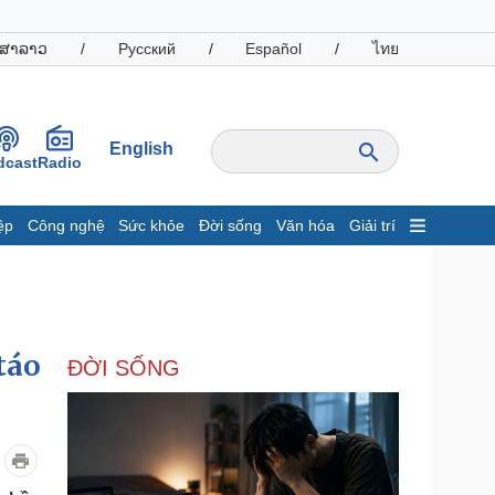
ສາລາວ
/
Русский
/
Español
/
ไทย
English
dcast
Radio
ệp
Công nghệ
Sức khỏe
Đời sống
Văn hóa
Giải trí
inh tế
Thị trường
ất động sản
Giá vàng
hởi nghiệp
Tiêu dùng
Tỷ giá
táo
ĐỜI SỐNG
Chứng khoán
Giá cà phê
oanh nghiệp
Công nghệ
hông tin doanh nghiệp
Sành điệu