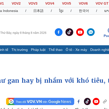
V1
VOV2
VOV3
VOV4
VOV5
VOV6
VOV GT
a Indonesia
/
日本語
/
ខ្មែរ
/
한국어
/
ພາ
Thứ Bảy, ngày 8 tháng 8 năm 2026
Po
inh tế
Thị trường
Pháp luật
Thể thao
Ô tô - Xe máy
Doanh nghi
Thế giới
Multimedia
K
Quan sát
Video
B
Cuộc sống đó đây
Ảnh
K
Hồ sơ
E-Magazine
ư gan hay bị nhầm với khó tiêu, 
Infographic
Thể thao
Ô tô - Xe máy
D
Bóng đá
Ô tô
T