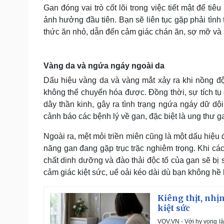
Gan đóng vai trò cốt lõi trong việc tiết mật để tiê
ảnh hưởng đầu tiên. Bạn sẽ liên tục gặp phải tình
thức ăn nhỏ, dẫn đến cảm giác chán ăn, sợ mỡ và
Vàng da và ngứa ngáy ngoài da
Dấu hiệu vàng da và vàng mắt xảy ra khi nồng độ 
không thể chuyển hóa được. Đồng thời, sự tích tụ 
dây thần kinh, gây ra tình trạng ngứa ngáy dữ dộ
cảnh báo các bệnh lý về gan, đặc biệt là ung thư 
Ngoài ra, mệt mỏi triền miên cũng là một dấu hiệu
năng gan đang gặp trục trặc nghiêm trọng. Khi cá
chất dinh dưỡng và đào thải độc tố của gan sẽ bị 
cảm giác kiệt sức, uể oải kéo dài dù bạn không hề
Kiêng thịt, nhị
kiệt sức
VOV.VN - Với hy vọng là