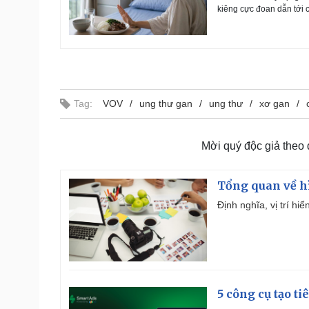
kiêng cực đoan dẫn tới c
Tag:
VOV
ung thư gan
ung thư
xơ gan
Mời quý độc giả theo
Tổng quan về h
Định nghĩa, vị trí hi
5 công cụ tạo t