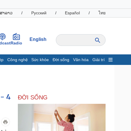
ສາລາວ
/
Русский
/
Español
/
ไทย
English
dcast
Radio
ệp
Công nghệ
Sức khỏe
Đời sống
Văn hóa
Giải trí
inh tế
Thị trường
ất động sản
Giá vàng
hởi nghiệp
Tiêu dùng
Tỷ giá
- 4
ĐỜI SỐNG
Chứng khoán
Giá cà phê
oanh nghiệp
Công nghệ
hông tin doanh nghiệp
Sành điệu