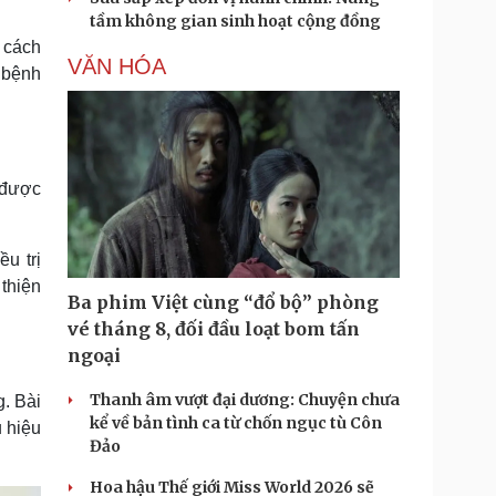
tầm không gian sinh hoạt cộng đồng
 cách
VĂN HÓA
 bệnh
 được
u trị
thiện
Ba phim Việt cùng “đổ bộ” phòng
vé tháng 8, đối đầu loạt bom tấn
ngoại
Thanh âm vượt đại dương: Chuyện chưa
g. Bài
kể về bản tình ca từ chốn ngục tù Côn
u hiệu
Đảo
Hoa hậu Thế giới Miss World 2026 sẽ