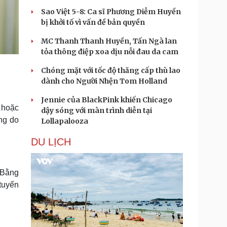
Sao Việt 5-8: Ca sĩ Phương Diễm Huyền
bị khởi tố vì vấn đề bản quyền
MC Thanh Thanh Huyền, Tấn Ngà lan
tỏa thông điệp xoa dịu nỗi đau da cam
Chóng mặt với tốc độ thăng cấp thù lao
dành cho Người Nhện Tom Holland
Jennie của BlackPink khiến Chicago
 hoặc
dậy sóng với màn trình diễn tại
ng do
Lollapalooza
DU LỊCH
 Bằng
tuyến