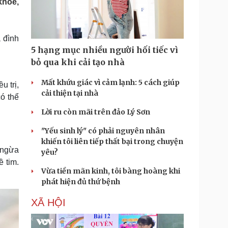
khỏe,
Doanh nghiệp 24h
Tin Công nghệ
Doanh nhân
Trải nghiệm
ì cộng đồng
Chuyển đổi số
a đình
5 hạng mục nhiều người hối tiếc vì
u lịch
Podcast
bỏ qua khi cải tạo nhà
Tư vấn
Câu chuyện thời sự
Săn Tour
Đọc truyện đêm khuya
Mất khứu giác vì cảm lạnh: 5 cách giúp
u trị,
heck-in
Cửa sổ tình yêu
cải thiện tại nhà
ó thể
Kể chuyện cho bé
Lời ru còn mãi trên đảo Lý Sơn
Hạt giống tâm hồn
"Yếu sinh lý" có phải nguyên nhân
khiến tôi liên tiếp thất bại trong chuyện
 ngừa
yêu?
 tim.
Vừa tiền mãn kinh, tôi bàng hoàng khi
phát hiện đủ thứ bệnh
XÃ HỘI