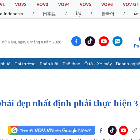
V1
VOV2
VOV3
VOV4
VOV5
VOV6
VOV GT
a Indonesia
/
日本語
/
ខ្មែរ
/
한국어
/
ພາ
Thứ Năm, ngày 6 tháng 8 năm 2026
Po
inh tế
Thị trường
Pháp luật
Thể thao
Ô tô - Xe máy
Doanh nghi
Thế giới
Multimedia
K
Quan sát
Video
B
Cuộc sống đó đây
Ảnh
K
Hồ sơ
E-Magazine
hái đẹp nhất định phải thực hiện 3 
Infographic
Thể thao
Ô tô - Xe máy
D
Bóng đá
Ô tô
T