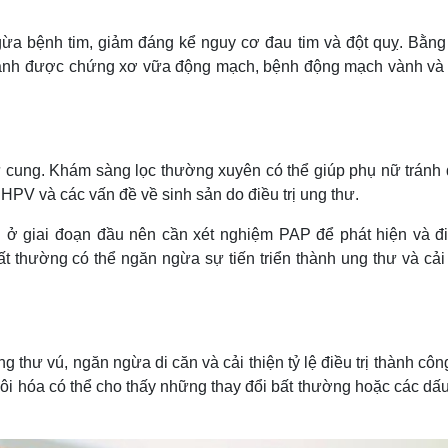
gừa bệnh tim, giảm đáng kể nguy cơ đau tim và đột quỵ. Bằng
ể tránh được chứng xơ vữa động mạch, bệnh động mạch vành và
ử cung. Khám sàng lọc thường xuyên có thể giúp phụ nữ tránh
HPV và các vấn đề về sinh sản do điều trị ung thư.
 ở giai đoạn đầu nên cần xét nghiệm PAP để phát hiện và điề
t thường có thể ngăn ngừa sự tiến triển thành ung thư và cải 
thư vú, ngăn ngừa di căn và cải thiện tỷ lệ điều trị thành côn
 vôi hóa có thể cho thấy những thay đổi bất thường hoặc các dấ