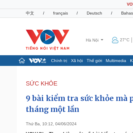
VO
中文
/
français
/
Deutsch
/
Bahas
27°C
Hà Nội
Chính trị
Xã hội
Thế giới
Multimedia
K
Chính trị
Xã hội
Đảng
Tin 24h
SỨC KHỎE
Tổ chức nhân sự
Dự báo thời tiết
Quốc hội
Giáo dục
9 bài kiểm tra sức khỏe mà p
Nhận diện sự thật
Dấu ấn VOV
Việc làm
tháng một lần
Biển đảo
Pháp luật
Quân sự - Quốc phòng
Thứ Ba, 10:12, 04/06/2024
Vụ án
Vũ khí