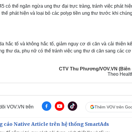
45 có thể ngăn ngừa ung thư đại trực tràng, tránh việc phát hi
ó thể phát hiện và loại bỏ các polyp tiền ung thư trước khi chún
hắc tố và không hắc tố, giảm nguy cơ di căn và cải thiện kế
g thư da, phụ nữ có thể tránh việc ung thư di căn sang các c
CTV Thu Phương/VOV.VN (Biên 
Theo Health
 dõi VOV.VN trên
Thêm VOV trên Goo
 cáo Native Article trên hệ thống SmartAds