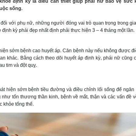
khỏe định kỳ là điều cần thiết giúp phái nữ bảo vệ sức 
Lịch thi đấu bóng đá
Xe máy
cuộc sống.
Thế giới thể thao
Tư vấn
eSports
V
Hậu trường
đối với phụ nữ, những người đóng vai trò quan trọng trong gi
 định kỳ phái đẹp nhất định phải thực hiện 3 – 4 tháng một lần.
Văn hóa
Giải trí
D
Sân khấu - Điện ảnh
Nghệ sĩ
Văn học
Thời trang
 hiện sớm bệnh cao huyết áp. Căn bệnh này nếu không được điề
Âm nhạc
Sao Việt
c
uan khác. Bằng cách theo dõi huyết áp định kỳ, phái nữ cũng c
Di sản
u tim và đột quỵ.
hát hiện sớm bệnh tiều đường và điều chỉnh lối sống để ngăn
như tổn thương thần kinh, bệnh về mắt, thận và các vấn đề về
ức khỏe tổng thể.