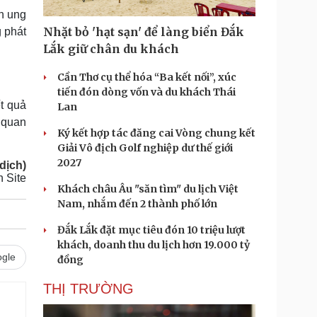
ện ung
Nhặt bỏ 'hạt sạn' để làng biển Đắk
g phát
Lắk giữ chân du khách
Cần Thơ cụ thể hóa “Ba kết nối”, xúc
tiến đón dòng vốn và du khách Thái
t quả
Lan
ơ quan
Ký kết hợp tác đăng cai Vòng chung kết
Giải Vô địch Golf nghiệp dư thế giới
2027
dịch)
 Site
Khách châu Âu "săn tìm" du lịch Việt
Nam, nhắm đến 2 thành phố lớn
Đắk Lắk đặt mục tiêu đón 10 triệu lượt
khách, doanh thu du lịch hơn 19.000 tỷ
gle
đồng
THỊ TRƯỜNG