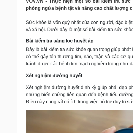
VOV.VN - Thực hiện một số bài kiểm tra sức 
Tin nóng
Việt Nam
phòng ngừa bệnh tật và nâng cao chất lượng 
Tư vấn luật
Phân tích
Sức khỏe là vốn quý nhất của con người, đặc biệt 
và xã hội. Dưới đây là một số bài kiểm tra sức khỏe
Sức khỏe
Đời sống
Dinh dưỡng - món ngon
Nhà đẹp
Bài kiểm tra sàng lọc huyết áp
Cây thuốc
Blog
Đây là bài kiểm tra sức khỏe quan trọng giúp phát
Sản phụ khoa
Tình yêu - Gia đình
có thể gây tổn thương tim, não, thận và các cơ q
Nhi khoa
tránh được các bệnh tim mạch nghiêm trọng như đa
Nam khoa
Làm đẹp - giảm cân
Xét nghiệm đường huyết
Phòng mạch online
Ăn sạch sống khỏe
Xét nghiệm đường huyết định kỳ giúp phái đẹp p
Cải chính
những biến chứng liên quan đến bệnh tiểu đường 
Điều này cũng rất có ích trong việc hỗ trợ duy trì s