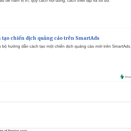
u để nắm vị trí, quy cách nội dung, cách thiết lập và tối ưu.
 tạo chiến dịch quảng cáo trên SmartAds
 bộ hướng dẫn cách tạo một chiến dịch quảng cáo mới trên SmartAds
ms of Service
apply.