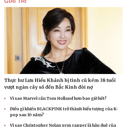
GIẢI TRÍ
Thực hư Lưu Hiểu Khánh bị tình cũ kém 38 tuổi
vượt ngàn cây số đến Bắc Kinh đòi nợ
Vì sao Marvel cần Tom Holland hơn bao giờ hết?
Du lịch
Podcast
Tư vấn
Câu chuyện thời sự
Điều gì khiến BLACKPINK trở thành biểu tượng của K-
Săn Tour
Đọc truyện đêm khuya
pop sau 10 năm?
check-in
Cửa sổ tình yêu
Vì sao Christopher Nolan xem rapper là hậu duệ của
Kể chuyện cho bé