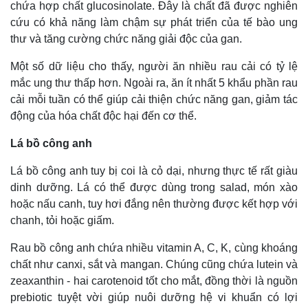
chứa hợp chất glucosinolate. Đây là chất đã được nghiên
cứu có khả năng làm chậm sự phát triển của tế bào ung
thư và tăng cường chức năng giải độc của gan.
Một số dữ liệu cho thấy, người ăn nhiều rau cải có tỷ lệ
mắc ung thư thấp hơn. Ngoài ra, ăn ít nhất 5 khẩu phần rau
cải mỗi tuần có thể giúp cải thiện chức năng gan, giảm tác
động của hóa chất độc hại đến cơ thể.
Lá bồ công anh
Lá bồ công anh tuy bị coi là cỏ dại, nhưng thực tế rất giàu
dinh dưỡng. Lá có thể được dùng trong salad, món xào
Thế giới
Multimedia
hoặc nấu canh, tuy hơi đắng nên thường được kết hợp với
Quan sát
Video
chanh, tỏi hoặc giấm.
Cuộc sống đó đây
Ảnh
Hồ sơ
E-Magazine
Rau bồ công anh chứa nhiều vitamin A, C, K, cùng khoáng
Infographic
chất như canxi, sắt và mangan. Chúng cũng chứa lutein và
zeaxanthin - hai carotenoid tốt cho mắt, đồng thời là nguồn
prebiotic tuyệt vời giúp nuôi dưỡng hệ vi khuẩn có lợi