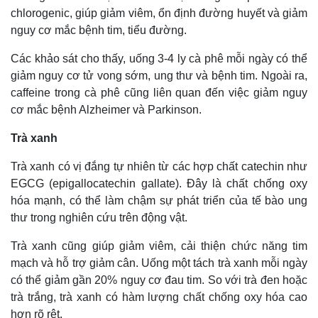
Giá cà phê
chlorogenic, giúp giảm viêm, ổn định đường huyết và giảm
nguy cơ mắc bệnh tim, tiểu đường.
Các khảo sát cho thấy, uống 3-4 ly cà phê mỗi ngày có thể
giảm nguy cơ tử vong sớm, ung thư và bệnh tim. Ngoài ra,
caffeine trong cà phê cũng liên quan đến việc giảm nguy
cơ mắc bệnh Alzheimer và Parkinson.
Trà xanh
Trà xanh có vị đắng tự nhiên từ các hợp chất catechin như
EGCG (epigallocatechin gallate). Đây là chất chống oxy
hóa mạnh, có thể làm chậm sự phát triển của tế bào ung
thư trong nghiên cứu trên động vật.
Trà xanh cũng giúp giảm viêm, cải thiện chức năng tim
mạch và hỗ trợ giảm cân. Uống một tách trà xanh mỗi ngày
có thể giảm gần 20% nguy cơ đau tim. So với trà đen hoặc
trà trắng, trà xanh có hàm lượng chất chống oxy hóa cao
hơn rõ rệt.