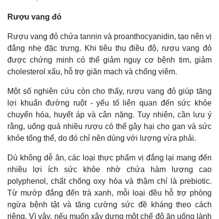
Rượu vang đỏ
Rượu vang đỏ chứa tannin và proanthocyanidin, tạo nên vị
đắng nhẹ đặc trưng. Khi tiêu thụ điều độ, rượu vang đỏ
được chứng minh có thể giảm nguy cơ bệnh tim, giảm
cholesterol xấu, hỗ trợ giãn mạch và chống viêm.
Một số nghiên cứu còn cho thấy, rượu vang đỏ giúp tăng
lợi khuẩn đường ruột - yếu tố liên quan đến sức khỏe
chuyển hóa, huyết áp và cân nặng. Tuy nhiên, cần lưu ý
rằng, uống quá nhiều rượu có thể gây hại cho gan và sức
khỏe tổng thể, do đó chỉ nên dùng với lượng vừa phải.
Dù không dễ ăn, các loại thực phẩm vị đắng lại mang đến
nhiều lợi ích sức khỏe nhờ chứa hàm lượng cao
polyphenol, chất chống oxy hóa và thậm chí là prebiotic.
Từ mướp đắng đến trà xanh, mỗi loại đều hỗ trợ phòng
ngừa bệnh tật và tăng cường sức đề kháng theo cách
riêng. Vì vậy, nếu muốn xây dựng một chế độ ăn uống lành