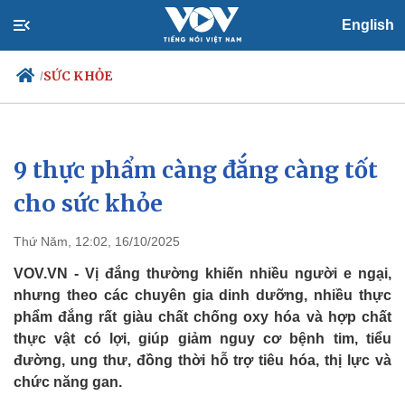
English
SỨC KHỎE
/
9 thực phẩm càng đắng càng tốt
Chính trị
Xã hội
Đảng
Tin 24h
cho sức khỏe
Tổ chức nhân sự
Dự báo thời tiết
Quốc hội
Giáo dục
Thứ Năm, 12:02, 16/10/2025
Nhận diện sự thật
Dấu ấn VOV
Việc làm
VOV.VN - Vị đắng thường khiến nhiều người e ngại,
Biển đảo
nhưng theo các chuyên gia dinh dưỡng, nhiều thực
phẩm đắng rất giàu chất chống oxy hóa và hợp chất
thực vật có lợi, giúp giảm nguy cơ bệnh tim, tiểu
đường, ung thư, đồng thời hỗ trợ tiêu hóa, thị lực và
chức năng gan.