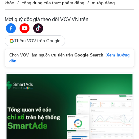
Vụ án
Vũ khí
khỏe
công dụng của thực phẩm đắng
mướp đắng
Tin nóng
Việt Nam
Tư vấn luật
Phân tích
Mời quý độc giả theo dõi VOV.VN trên
Thêm VOV trên Google
Chọn VOV làm nguồn ưu tiên trên
Google Search
.
Xem hướng
dẫn.