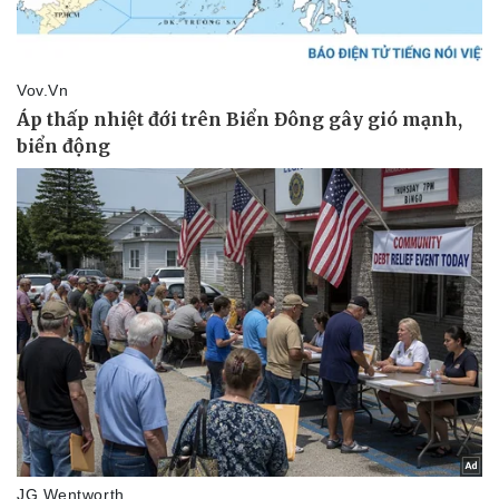
Thể thao
Ô tô - Xe máy
Bóng đá
Ô tô
Lịch thi đấu bóng đá
Xe máy
Thế giới thể thao
Tư vấn
eSports
Hậu trường