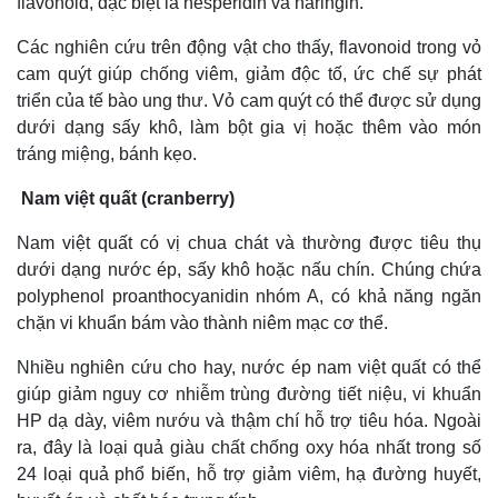
flavonoid, đặc biệt là hesperidin và naringin.
Các nghiên cứu trên động vật cho thấy, flavonoid trong vỏ
cam quýt giúp chống viêm, giảm độc tố, ức chế sự phát
triển của tế bào ung thư. Vỏ cam quýt có thể được sử dụng
dưới dạng sấy khô, làm bột gia vị hoặc thêm vào món
tráng miệng, bánh kẹo.
Nam việt quất (cranberry)
Nam việt quất có vị chua chát và thường được tiêu thụ
dưới dạng nước ép, sấy khô hoặc nấu chín. Chúng chứa
polyphenol proanthocyanidin nhóm A, có khả năng ngăn
chặn vi khuẩn bám vào thành niêm mạc cơ thể.
Nhiều nghiên cứu cho hay, nước ép nam việt quất có thể
giúp giảm nguy cơ nhiễm trùng đường tiết niệu, vi khuẩn
HP dạ dày, viêm nướu và thậm chí hỗ trợ tiêu hóa. Ngoài
ra, đây là loại quả giàu chất chống oxy hóa nhất trong số
24 loại quả phổ biến, hỗ trợ giảm viêm, hạ đường huyết,