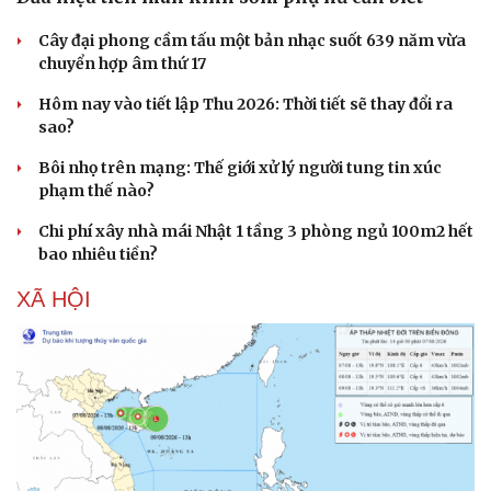
Cây đại phong cầm tấu một bản nhạc suốt 639 năm vừa
chuyển hợp âm thứ 17
Hôm nay vào tiết lập Thu 2026: Thời tiết sẽ thay đổi ra
sao?
Bôi nhọ trên mạng: Thế giới xử lý người tung tin xúc
phạm thế nào?
Chi phí xây nhà mái Nhật 1 tầng 3 phòng ngủ 100m2 hết
bao nhiêu tiền?
XÃ HỘI
Văn hóa
Giải trí
Sân khấu - Điện ảnh
Nghệ sĩ
Văn học
Thời trang
Âm nhạc
Sao Việt
Di sản