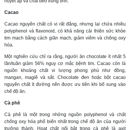
huyết áp và chất béo trung tính.
Cacao
Cacao nguyên chất có vị rất đắng, nhưng lại chứa nhiều
polyphenol và flavonoid, có khả năng cải thiện sức khỏe
tim mạch bằng cách giãn mạch, giảm viêm và chống oxy
hóa.
Một nghiên cứu chỉ ra rằng, người ăn chocolate ít nhất 5
lần/tuần giảm 56% nguy cơ mắc bệnh tim. Cacao còn là
nguồn khoáng chất vi lượng phong phú như đồng,
mangan, magiê và sắt. Chocolate đen hoặc bột cacao
nguyên chất ít đường nên được ưu tiên khi bổ sung vào
chế độ ăn.
Kinh tế
Thị trường
Cà phê
Bất động sản
Giá vàng
Cà phê là một trong những nguồn polyphenol và chất
Khởi nghiệp
Tiêu dùng
Tỷ giá
chống oxy hóa phổ biến nhất trong chế độ ăn của người
Chứng khoán
trưởng thành. Hoạt chất nổi bật trong cà phê là axit