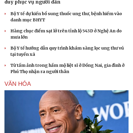
duy phục vụ người dân
Bộ Y tế dự kiến bổ sung thuốc ung thư, bệnh hiếm vào
danh mục BHYT
Hàng chục điểm sạt lở trên tỉnh lộ 543D ở Nghệ An do
mưa lớn
Bộ Y tế hướng dẫn quy trình khám sàng lọc ung thư vú
tại tuyến xã
Thể thao
Ô tô - Xe máy
Bóng đá
Ô tô
Từ tấm ảnh trong hầm mộ liệt sĩ ở Đồng Nai, gia đình ở
Lịch thi đấu bóng đá
Xe máy
Phú Thọ nhận ra người thân
Thế giới thể thao
Tư vấn
VĂN HÓA
eSports
Hậu trường