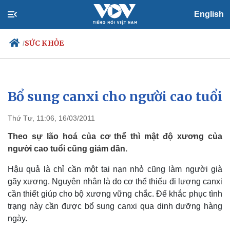
English
SỨC KHỎE
/
Bổ sung canxi cho người cao tuổi
Chính trị
Xã hội
Đảng
Tin 24h
Thứ Tư, 11:06, 16/03/2011
Tổ chức nhân sự
Dự báo thời tiết
Quốc hội
Giáo dục
Theo sự lão hoá của cơ thể thì mật độ xương của
Nhận diện sự thật
Dấu ấn VOV
người cao tuổi cũng giảm dần.
Việc làm
Biển đảo
Hậu quả là chỉ cần một tai nạn nhỏ cũng làm người già
gãy xương. Nguyên nhân là do cơ thể thiếu đi lượng canxi
cần thiết giúp cho bộ xương vững chắc. Để khắc phục tình
trạng này cần được bổ sung canxi qua dinh dưỡng hàng
ngày.