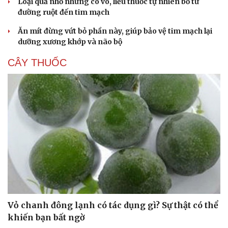
Loại quả nhỏ nhưng có võ, liều thuốc tự nhiên bổ từ
đường ruột đến tim mạch
Cải chính
Ăn mít đừng vứt bỏ phần này, giúp bảo vệ tim mạch lại
dưỡng xương khớp và não bộ
CÂY THUỐC
Vỏ chanh đông lạnh có tác dụng gì? Sự thật có thể
khiến bạn bất ngờ