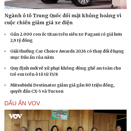
Ngành ô tô Trung Quốc đối mặt khủng hoảng vì
cuộc chiến giảm giá xe điện
Gần 2.000 con ốc titan trên siêu xe Pagani có giá hơn
2,9 tỷ đồng
Giải thưởng Car Choice Awards 2026 có thay đổi ở hạng
mục Dấu ấn của năm
Quy định mới về xử phạt không dùng ghế an toàn cho
trẻ em trên ô tô từ 15/8
Du lịch
Podcast
Tư vấn
Câu chuyện thời sự
Mitsubishi Destinator giảm giá gần 80 triệu đồng,
Săn Tour
Đọc truyện đêm khuya
quyết đấu CX-5 và Tucson
check-in
Cửa sổ tình yêu
Kể chuyện cho bé
DẤU ẤN VOV
Hạt giống tâm hồn