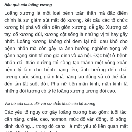
Hậu quả của loãng xương
Loãng xương là một loại bệnh toàn thân mà đặc điểm
chính là sự giảm sút mật độ xương, kết cấu các tổ chức
xương bị phá vỡ dẫn đến giòn xương, dễ gãy. Xương cổ
tay, cổ xương đùi, xương cột sống là những vị trí hay gãy
nhất. Loãng xương không chỉ đem lại nỗi đau khổ cho
bệnh nhân mà còn gây ra ảnh hưởng nghiêm trọng về
gánh nặng kinh tế cho gia đình và xã hội. Đặc biệt ở bệnh
nhân đái tháo đường thì càng tạo thành một vòng xoắn
bệnh lý làm cho bệnh nặng lên, ảnh hưởng đến chất
lượng cuộc sống, giảm khả năng lao động và có thể dẫn
đến tàn tật suốt đời. Phụ nữ tiền mãn kinh, mãn kinh là
những đối tượng có tỷ lệ loãng xương tương đối cao.
Vai trò của canxi đối với sự chắc khoẻ của bộ xương
Các yếu tố nguy cơ gây loãng xương bao gồm: tuổi tác,
cân nặng, chiều cao, hormon, mức độ vận động, lối sống,
dinh dưỡng… trong đó canxi là một yếu tố liên quan mật