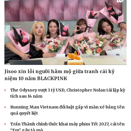
Jisoo xin lỗi người hâm mộ giữa tranh cãi kỷ
niệm 10 năm BLACKPINK
The Odyssey vượt 1 tỷ USD, Christopher Nolan tái lập kỳ
tích sau 14 năm
Running Man Vietnam đổi luật gấp vì màn xé bảng tên
quá quyết liệt
Trấn Thành chính thức khai máy phim Tết 2027, cái tên
Doanh nghiệp
Công nghệ
“Em” gây tò mò