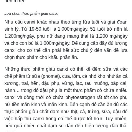
nên rõ rệt.
Quan sát
Video
Cuộc sống đó đây
Ảnh
Lựa chọn thực phẩm giàu canxi
Hồ sơ
E-Magazine
Nhu cầu canxi khác nhau theo từng lứa tuổi và giai đoạn
Infographic
sinh lý. Từ 19-50 tuổi là 1.000mg/ngày, 51 tuổi trở nên là
1.200mg/ngày, phụ nữ đang mang thai là 1.200 mg/ngày
và cho con bú là 1.000mg/ngày. Để cung cấp đầy đủ lượng
canxi cho cơ thể cần phải hết sức chú ý đến vấn đề lựa
chọn thực phẩm cho khẩu phần ăn.
Những thực phẩm giàu canxi có thể kể đến: sữa và các
chế phẩm từ sữa (phomat), cua, tôm, cá nhỏ kho nhử ăn cả
xương, trai, hến, đậu phụ, vừng, lạc, rau muống, bắp cải,
hành… trong đó đậu phụ là một thực phẩm có chứa nhiều
canxi và đồng thời có chứa phytoestrogen rất tốt cho phụ
nữ tiền mãn kinh và mãn kinh. Bên cạnh đó cần ăn đủ các
thực phẩm giàu chất đạm như thịt, cá, trứng, sữa, đậu để
việc hấp thu canxi trong cơ thể được tốt hơn. Tuy nhiên,
nếu quá nhiều chất đạm sẽ dẫn đến hiện tượng đào thải