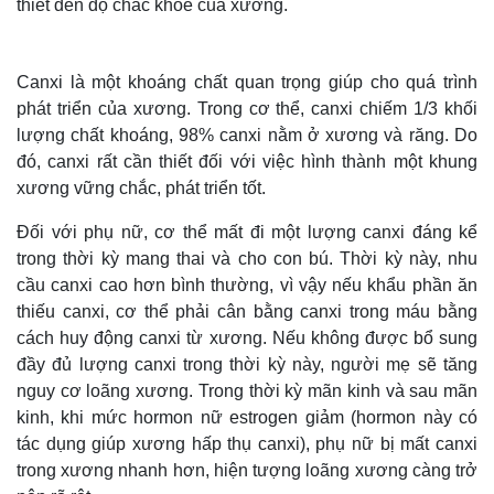
thiết đến độ chắc khoẻ của xương.
Canxi là một khoáng chất quan trọng giúp cho quá trình
phát triển của xương. Trong cơ thể, canxi chiếm 1/3 khối
lượng chất khoáng, 98% canxi nằm ở xương và răng. Do
đó, canxi rất cần thiết đối với việc hình thành một khung
xương vững chắc, phát triển tốt.
Đối với phụ nữ, cơ thể mất đi một lượng canxi đáng kể
trong thời kỳ mang thai và cho con bú. Thời kỳ này, nhu
cầu canxi cao hơn bình thường, vì vậy nếu khẩu phần ăn
thiếu canxi, cơ thể phải cân bằng canxi trong máu bằng
cách huy động canxi từ xương. Nếu không được bổ sung
đầy đủ lượng canxi trong thời kỳ này, người mẹ sẽ tăng
nguy cơ loãng xương. Trong thời kỳ mãn kinh và sau mãn
kinh, khi mức hormon nữ estrogen giảm (hormon này có
tác dụng giúp xương hấp thụ canxi), phụ nữ bị mất canxi
trong xương nhanh hơn, hiện tượng loãng xương càng trở
Thế giới
Multimedia