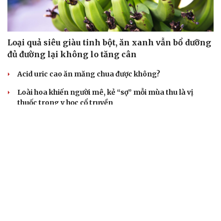
Loại quả siêu giàu tinh bột, ăn xanh vẫn bổ dưỡng
đủ đường lại không lo tăng cân
Acid uric cao ăn măng chua được không?
Loài hoa khiến người mê, kẻ “sợ” mỗi mùa thu là vị
thuốc trong y học cổ truyền
Clo trong nước máy và hồ bơi có phải nguyên nhân gây
bệnh tuyến giáp?
Những rau củ quả quen thuộc giúp bổ sung sắt, hỗ trợ
tạo máu