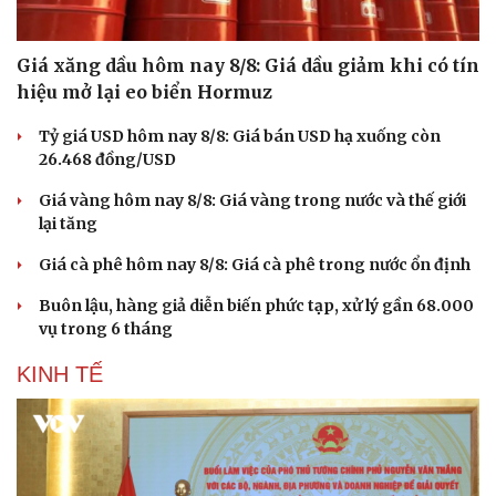
Giá xăng dầu hôm nay 8/8: Giá dầu giảm khi có tín
hiệu mở lại eo biển Hormuz
Tỷ giá USD hôm nay 8/8: Giá bán USD hạ xuống còn
26.468 đồng/USD
Giá vàng hôm nay 8/8: Giá vàng trong nước và thế giới
Sức khỏe
Đời sống
lại tăng
Dinh dưỡng - món ngon
Nhà đẹp
Cây thuốc
Blog
Giá cà phê hôm nay 8/8: Giá cà phê trong nước ổn định
Sản phụ khoa
Tình yêu - Gia đình
Buôn lậu, hàng giả diễn biến phức tạp, xử lý gần 68.000
Nhi khoa
vụ trong 6 tháng
Nam khoa
Làm đẹp - giảm cân
KINH TẾ
Phòng mạch online
Ăn sạch sống khỏe