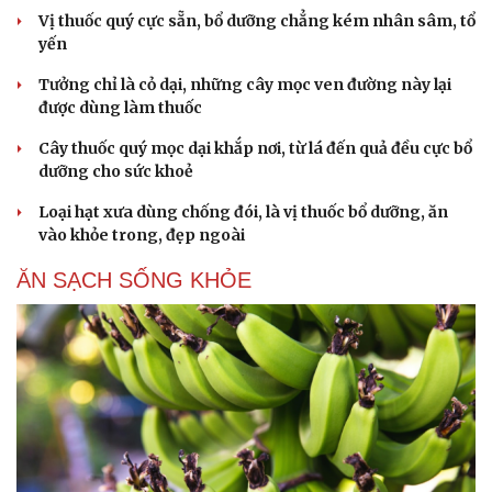
Vị thuốc quý cực sẵn, bổ dưỡng chẳng kém nhân sâm, tổ
yến
Tưởng chỉ là cỏ dại, những cây mọc ven đường này lại
được dùng làm thuốc
Cây thuốc quý mọc dại khắp nơi, từ lá đến quả đều cực bổ
dưỡng cho sức khoẻ
Loại hạt xưa dùng chống đói, là vị thuốc bổ dưỡng, ăn
vào khỏe trong, đẹp ngoài
ĂN SẠCH SỐNG KHỎE