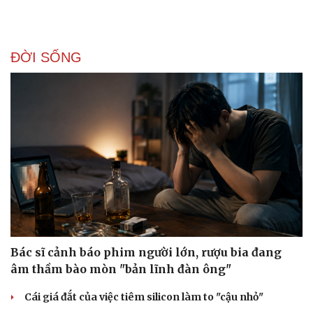
Vụ án
Vũ khí
Tin nóng
Việt Nam
Tư vấn luật
Phân tích
ĐỜI SỐNG
Bác sĩ cảnh báo phim người lớn, rượu bia đang
âm thầm bào mòn "bản lĩnh đàn ông"
Cái giá đắt của việc tiêm silicon làm to "cậu nhỏ"