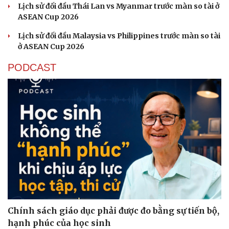
Lịch sử đối đầu Thái Lan vs Myanmar trước màn so tài ở
ASEAN Cup 2026
Văn hóa
Giải trí
Sân khấu - Điện ảnh
Nghệ sĩ
Lịch sử đối đầu Malaysia vs Philippines trước màn so tài
Văn học
Thời trang
ở ASEAN Cup 2026
Âm nhạc
Sao Việt
PODCAST
Di sản
Chính sách giáo dục phải được đo bằng sự tiến bộ,
hạnh phúc của học sinh