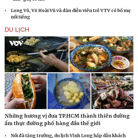
Thông tin doanh nghiệp
Sành điệu
Doanh nghiệp 24h
Tin Công nghệ
Long Vũ, Võ Hoài Vũ và dàn diễn viên trẻ VTV có bố mẹ
Doanh nhân
Trải nghiệm
nổi tiếng
Vì cộng đồng
Chuyển đổi số
DU LỊCH
Những hương vị đưa TP.HCM thành thiên đường
ẩm thực đường phố hàng đầu thế giới
Nối đà tăng trưởng, du lịch Vĩnh Long hấp dẫn khách