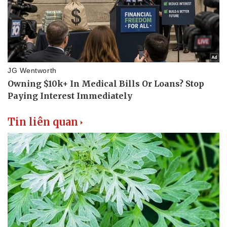
Tin liên quan
Thể thao
Ô tô - Xe máy
Bóng đá
Ô tô