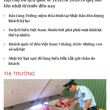
Hội chợ Du lịch quốc tế TP.HCM 2026 có quy mô
lớn nhất từ trước đến nay
Bảo tàng Tưởng niệm Hòa bình tại Nhật Bản đón lượng
khách kỷ lục
Du lịch biển Việt Nam: Muốn bứt phá phải vượt khỏi lợi
thế tự nhiên
Khách quốc tế đến Việt Nam 7 tháng 2026: Những con
Văn hóa
Giải trí
số nổi bật
Sân khấu - Điện ảnh
Nghệ sĩ
Nhặt bỏ 'hạt sạn' để làng biển Đắk Lắk giữ chân du
Văn học
Thời trang
khách
Âm nhạc
Sao Việt
Di sản
THỊ TRƯỜNG