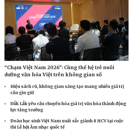
Sức khỏe
Đời sống
Dinh dưỡng - món ngon
Nhà đẹp
Cây thuốc
Blog
Sản phụ khoa
Tình yêu - Gia đình
Nhi khoa
Nam khoa
Làm đẹp - giảm cân
Phòng mạch online
“Chạm Việt Nam 2026”: Cùng thế hệ trẻ nuôi
Ăn sạch sống khỏe
dưỡng văn hóa Việt trên không gian số
Hiệu sách cũ, không gian sáng tạo mang nhiều giá trị
cần gìn giữ
Đắk Lắk yêu cầu chuyển hóa giá trị văn hóa thành động
lực tăng trưởng
Đoàn học sinh Việt Nam xuất sắc giành 8 HCV tại cuộc
thi Lễ hội Âm nhạc quốc tế