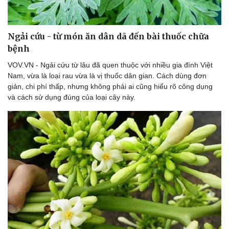
Lịch thi đấu bóng đá
Xe máy
Thế giới thể thao
Tư vấn
eSports
Hậu trường
Ngải cứu - từ món ăn dân dã đến bài thuốc chữa
bệnh
VOV.VN - Ngải cứu từ lâu đã quen thuộc với nhiều gia đình Việt
Nam, vừa là loại rau vừa là vị thuốc dân gian. Cách dùng đơn
giản, chi phí thấp, nhưng không phải ai cũng hiểu rõ công dụng
và cách sử dụng đúng của loại cây này.