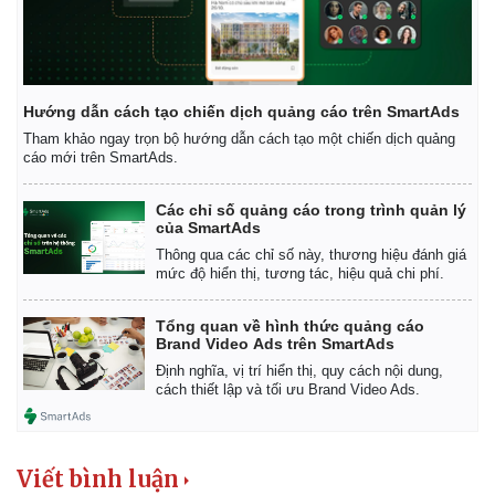
Hướng dẫn cách tạo chiến dịch quảng cáo trên SmartAds
Tham khảo ngay trọn bộ hướng dẫn cách tạo một chiến dịch quảng
cáo mới trên SmartAds.
Các chỉ số quảng cáo trong trình quản lý
của SmartAds
Thông qua các chỉ số này, thương hiệu đánh giá
mức độ hiển thị, tương tác, hiệu quả chi phí.
Tổng quan về hình thức quảng cáo
Brand Video Ads trên SmartAds
Kinh tế
Thị trường
Định nghĩa, vị trí hiển thị, quy cách nội dung,
Bất động sản
Giá vàng
cách thiết lập và tối ưu Brand Video Ads.
Khởi nghiệp
Tiêu dùng
Tỷ giá
Chứng khoán
Giá cà phê
Viết bình luận