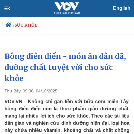
English
SỨC KHỎE
/
Bông điên điển - món ăn dân dã,
Chính trị
Xã hội
Đảng
Tin 24h
dưỡng chất tuyệt vời cho sức
Tổ chức nhân sự
Dự báo thời tiết
khỏe
Quốc hội
Giáo dục
Nhận diện sự thật
Dấu ấn VOV
Việc làm
Thứ Bảy, 09:00, 04/10/2025
Biển đảo
VOV.VN - Không chỉ gắn liền với bữa cơm miền Tây,
bông điên điển còn là thực phẩm giàu dưỡng chất,
mang lại nhiều lợi ích cho sức khỏe. Theo các tài liệu
dân gian và nghiên cứu dinh dưỡng hiện đại, loại hoa
này chứa nhiều vitamin, khoáng chất và chất chống