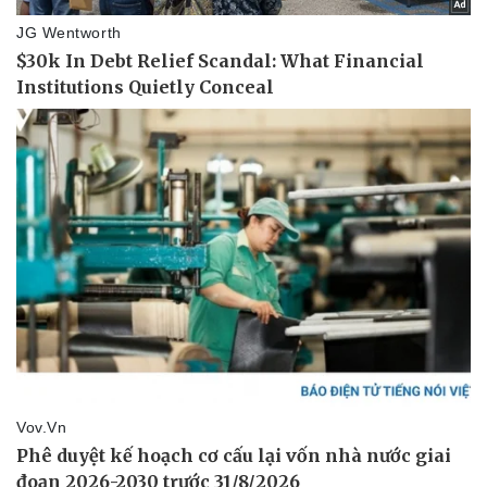
Pháp luật
Quân sự - Quốc phòng
Vụ án
Vũ khí
Tin nóng
Việt Nam