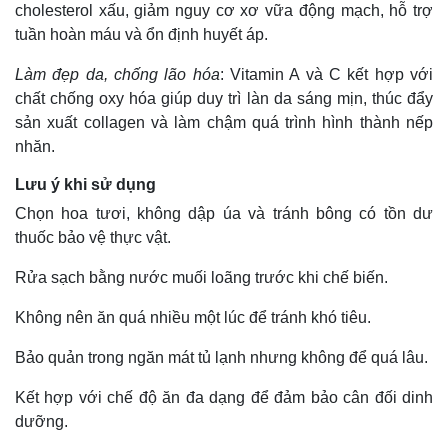
cholesterol xấu, giảm nguy cơ xơ vữa động mạch, hỗ trợ
tuần hoàn máu và ổn định huyết áp.
Làm đẹp da, chống lão hóa
: Vitamin A và C kết hợp với
chất chống oxy hóa giúp duy trì làn da sáng mịn, thúc đẩy
sản xuất collagen và làm chậm quá trình hình thành nếp
nhăn.
Lưu ý khi sử dụng
Chọn hoa tươi, không dập úa và tránh bông có tồn dư
thuốc bảo vệ thực vật.
Thế giới
Multimedia
Rửa sạch bằng nước muối loãng trước khi chế biến.
Quan sát
Video
Không nên ăn quá nhiều một lúc để tránh khó tiêu.
Cuộc sống đó đây
Ảnh
Hồ sơ
E-Magazine
Bảo quản trong ngăn mát tủ lạnh nhưng không để quá lâu.
Infographic
Kết hợp với chế độ ăn đa dạng để đảm bảo cân đối dinh
dưỡng.