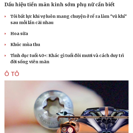
Dấu hiệu tiền mãn kinh sớm phụ nữ cần biết
Tôi bất lực khi vợ luôn mang chuyện ở rể ra làm "vũ khí"
sau mỗi lần cãi nhau
Hoa sữa
Khúc mùa thu
Tình dục tuổi 40+: Khác gì tuổi đôi mươi và cách duy trì
đời sống viên mãn
Ô TÔ