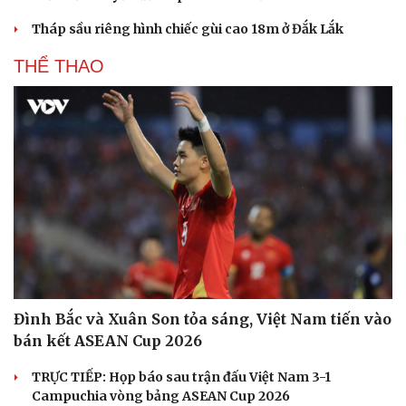
Tháp sầu riêng hình chiếc gùi cao 18m ở Đắk Lắk
THỂ THAO
Du lịch
Podcast
Tư vấn
Câu chuyện thời sự
Săn Tour
Đọc truyện đêm khuya
check-in
Cửa sổ tình yêu
Kể chuyện cho bé
Hạt giống tâm hồn
Đình Bắc và Xuân Son tỏa sáng, Việt Nam tiến vào
bán kết ASEAN Cup 2026
TRỰC TIẾP: Họp báo sau trận đấu Việt Nam 3-1
Campuchia vòng bảng ASEAN Cup 2026