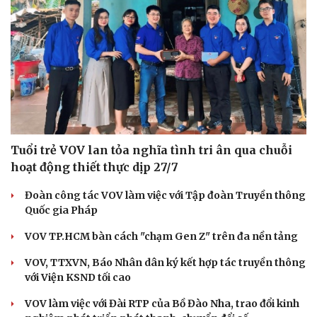
Tuổi trẻ VOV lan tỏa nghĩa tình tri ân qua chuỗi
hoạt động thiết thực dịp 27/7
Đoàn công tác VOV làm việc với Tập đoàn Truyền thông
Quốc gia Pháp
VOV TP.HCM bàn cách "chạm Gen Z" trên đa nền tảng
VOV, TTXVN, Báo Nhân dân ký kết hợp tác truyền thông
với Viện KSND tối cao
VOV làm việc với Đài RTP của Bồ Đào Nha, trao đổi kinh