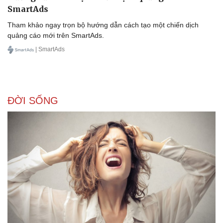
SmartAds
Doanh nghiệp
Công nghệ
Tham khảo ngay trọn bộ hướng dẫn cách tạo một chiến dịch
Thông tin doanh nghiệp
Sành điệu
quảng cáo mới trên SmartAds.
Doanh nghiệp 24h
Tin Công nghệ
Doanh nhân
Trải nghiệm
| SmartAds
Vì cộng đồng
Chuyển đổi số
ĐỜI SỐNG