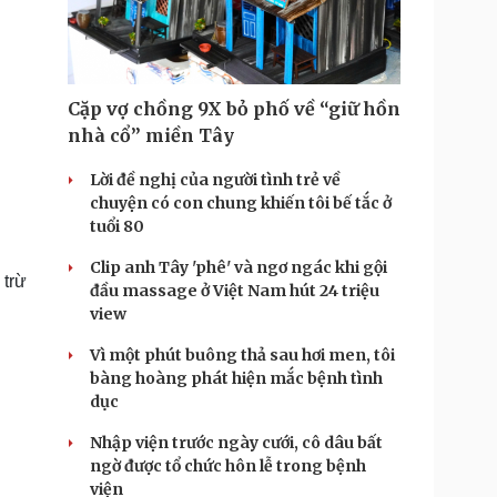
Doanh nghiệp 24h
Tin Công nghệ
Doanh nhân
Trải nghiệm
ì cộng đồng
Chuyển đổi số
Cặp vợ chồng 9X bỏ phố về “giữ hồn
u lịch
Podcast
nhà cổ” miền Tây
Tư vấn
Câu chuyện thời sự
Săn Tour
Đọc truyện đêm khuya
Lời đề nghị của người tình trẻ về
heck-in
Cửa sổ tình yêu
chuyện có con chung khiến tôi bế tắc ở
Kể chuyện cho bé
tuổi 80
Hạt giống tâm hồn
Clip anh Tây 'phê' và ngơ ngác khi gội
 trừ
đầu massage ở Việt Nam hút 24 triệu
view
Vì một phút buông thả sau hơi men, tôi
bàng hoàng phát hiện mắc bệnh tình
dục
Nhập viện trước ngày cưới, cô dâu bất
ngờ được tổ chức hôn lễ trong bệnh
viện