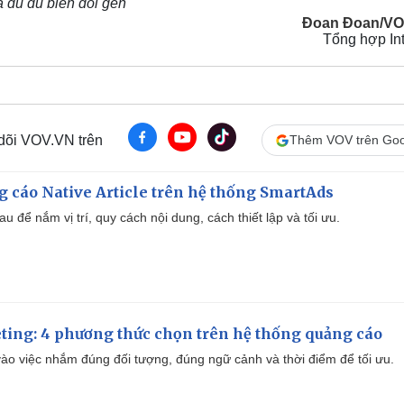
 đu đủ biến đổi gen
Đoan Đoan/VO
Tổng hợp Int
 dõi VOV.VN trên
Thêm VOV trên Goo
 cáo Native Article trên hệ thống SmartAds
u để nắm vị trí, quy cách nội dung, cách thiết lập và tối ưu.
ting: 4 phương thức chọn trên hệ thống quảng cáo
ào việc nhắm đúng đối tượng, đúng ngữ cảnh và thời điểm để tối ưu.