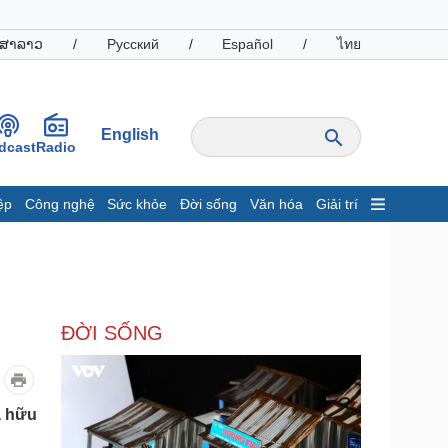
ສາລາວ
/
Русский
/
Español
/
ไทย
English
dcast
Radio
ệp
Công nghệ
Sức khỏe
Đời sống
Văn hóa
Giải trí
inh tế
Thị trường
ất động sản
Giá vàng
hởi nghiệp
Tiêu dùng
Tỷ giá
ĐỜI SỐNG
Chứng khoán
Giá cà phê
oanh nghiệp
Công nghệ
à hữu
hông tin doanh nghiệp
Sành điệu