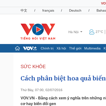
VO
中文
/
français
/
Deutsch
/
Bahas
27°C
Hà Nội
Chính trị
Xã hội
Thế giới
Multimedia
K
Chính trị
Xã hội
Đảng
Tin 24h
SỨC KHỎE
Tổ chức nhân sự
Dự báo thời tiết
Quốc hội
Giáo dục
Cách phân biệt hoa quả biến
Nhận diện sự thật
Dấu ấn VOV
Việc làm
Biển đảo
Thứ Bảy, 07:00, 02/07/2016
Pháp luật
Quân sự - Quốc phòng
VOV.VN - Bằng cách xem ý nghĩa trên những n
cơ hay biến đổi gen
Vụ án
Vũ khí