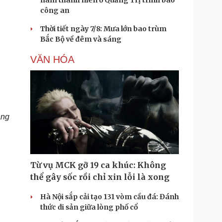
nam thanh niên ở Quảng Trị trình báo
công an
Thời tiết ngày 7/8: Mưa lớn bao trùm
Bắc Bộ về đêm và sáng
VĂN HÓA
ằng
Từ vụ MCK gỡ 19 ca khúc: Không
thể gây sốc rồi chỉ xin lỗi là xong
Hà Nội sắp cải tạo 131 vòm cầu đá: Đánh
thức di sản giữa lòng phố cổ