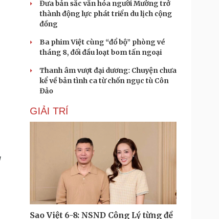
Đưa bản sắc văn hóa người Mường trở
thành động lực phát triển du lịch cộng
đồng
Ba phim Việt cùng “đổ bộ” phòng vé
tháng 8, đối đầu loạt bom tấn ngoại
Thanh âm vượt đại dương: Chuyện chưa
kể về bản tình ca từ chốn ngục tù Côn
Đảo
GIẢI TRÍ
g
Sao Việt 6-8: NSND Công Lý từng đề