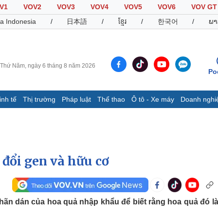
V1
VOV2
VOV3
VOV4
VOV5
VOV6
VOV GT
a Indonesia
/
日本語
/
ខ្មែរ
/
한국어
/
ພາ
Thứ Năm, ngày 6 tháng 8 năm 2026
Po
inh tế
Thị trường
Pháp luật
Thể thao
Ô tô - Xe máy
Doanh nghi
Thế giới
Multimedia
K
Quan sát
Video
B
Cuộc sống đó đây
Ảnh
K
Hồ sơ
E-Magazine
 đổi gen và hữu cơ
Infographic
Thể thao
Ô tô - Xe máy
D
hãn dán của hoa quả nhập khẩu để biết rằng hoa quả đó l
Bóng đá
Ô tô
T