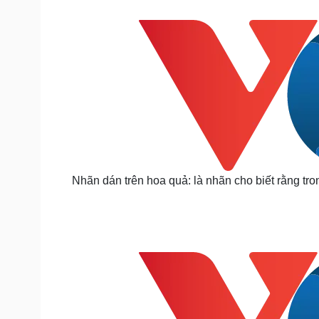
Tin nóng
Việt Nam
Tư vấn luật
Phân tích
Sức khỏe
Đời sống
Dinh dưỡng - món ngon
Nhà đẹp
Cây thuốc
Blog
Sản phụ khoa
Tình yêu - Gia đình
Nhi khoa
Nam khoa
Làm đẹp - giảm cân
Nhãn dán trên hoa quả: là nhãn cho biết rằng tro
Phòng mạch online
Ăn sạch sống khỏe
Cải chính