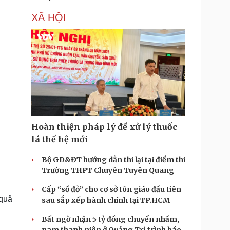
XÃ HỘI
Hoàn thiện pháp lý để xử lý thuốc
lá thế hệ mới
Bộ GD&ĐT hướng dẫn thi lại tại điểm thi
Trường THPT Chuyên Tuyên Quang
Cấp “sổ đỏ” cho cơ sở tôn giáo đầu tiên
 quả
sau sắp xếp hành chính tại TP.HCM
Bất ngờ nhận 5 tỷ đồng chuyển nhầm,