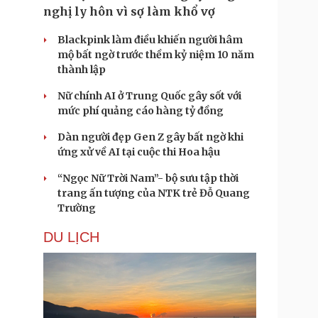
nghị ly hôn vì sợ làm khổ vợ
Blackpink làm điều khiến người hâm
mộ bất ngờ trước thềm kỷ niệm 10 năm
thành lập
Nữ chính AI ở Trung Quốc gây sốt với
mức phí quảng cáo hàng tỷ đồng
Dàn người đẹp Gen Z gây bất ngờ khi
ứng xử về AI tại cuộc thi Hoa hậu
“Ngọc Nữ Trời Nam”- bộ sưu tập thời
trang ấn tượng của NTK trẻ Đỗ Quang
Trường
DU LỊCH